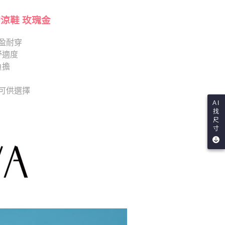
項】
查看運費
恩沛科技股份有限公司提供之「AFTEE先享後付」服務完成之
依本服務之必要範圍內提供個人資料，並將交易相關給付款項請
帶涼鞋 玫瑰金
讓予恩沛科技股份有限公司。
個人資料處理事宜，請瀏覽以下網址：
盈耐穿
ee.tw/terms/#terms3
舒適度
年的使用者請事先徵得法定代理人或監護人之同意方可使用
E先享後付」，若未經同意申辦者引起之損失，本公司不負相關責
負擔
AFTEE先享後付」時，將依據個別帳號之用戶狀況，依本公司
色 可供選擇
核予不同之上限額度；若仍有額度不足之情形，本公司將視審查
用戶進行身份認證。
AI
一人註冊多個帳號或使用他人資訊註冊。若發現惡意使用之情
找
科技股份有限公司將有權停止該用戶之使用額度並採取法律行
尺
寸