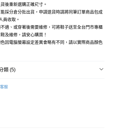
天信用卡公司
退貨後重新選購正確尺寸。
你分期使用說明】
可能採分倉分批出貨，申請退貨時請將同筆訂單商品包成
享後付
由台灣大哥大提供，台灣大哥大用戶可立即使用無須另外申請。
人員收取。
式選擇「大哥付你分期」，訂單成立後會自動跳轉到大哥付的交易
證手機門號後，選擇欲分期的期數、繳款截止日，確認付款後即
頭不適、或穿著後需要維修，可將鞋子送至全台門市專櫃
FTEE先享後付」】
。
先享後付是「在收到商品之後才付款」的支付方式。 讓您購物簡單
楦鞋及維修，請安心購買！
准額度、可分期數及費用金額請依後續交易確認頁面所載為準。
心！
顏色因電腦螢幕設定差異會略有不同，請以實際商品顏色
立30分鐘內，如未前往確認交易或遇審核未通過，訂單將自動取
：不需註冊會員、不需綁卡、不需儲值。
「轉專審核」未通過狀況，表示未達大哥付你分期系統評分，恕
：只要手機號碼，簡訊認證，即可結帳。
評估內容。
：先確認商品／服務後，再付款。
式說明】
家取貨
項不併入電信帳單，「大哥付你分期」於每月結算日後寄送繳費提
EE先享後付」結帳流程】
類 (5)
0，滿NT$2,000(含以上)免運費
方式選擇「AFTEE先享後付」後，將跳轉至「AFTEE先享後
訊連結打開帳單後，可選擇「超商條碼／台灣大直營門市／銀行轉
頁面，進行簡訊認證並確認金額後，即可完成結帳。
付／iPASS MONEY」等通路繳費。
中跟5.5cm以下
1取貨
成立數日內，您將收到繳費通知簡訊。
客服
費通知簡訊後14天內，點擊此簡訊中的連結，可透過四大超商
0，滿NT$2,000(含以上)免運費
項】
鞋、拖鞋
網路銀行／等多元方式進行付款，方視為交易完成。
係由「台灣大哥大股份有限公司」（以下簡稱本公司）所提供，讓
：結帳手續完成當下不需立刻繳費，但若您需要取消訂單，請聯
t｜季度特輯
☁️澎澎感時尚特輯
易時，得透過本服務購買商品或服務，並由商店將買賣／分期付
的店家。未經商家同意取消之訂單仍視為有效，需透過AFTEE
金債權讓與本公司後，依約使用本公司帳單繳交帳款。
繳納相關費用。
新品 週週上新】
意付款使用「大哥付你分期」之契約關係目的，商店將以您的個人
否成功請以「AFTEE先享後付 」之結帳頁面顯示為準，若有關於
含姓名、電話或地址）提供予台灣大哥大進項蒐集、處理及利
功／繳費後需取消欲退款等相關疑問，請聯繫「AFTEE先享後
心動價 全館58折起 】
公司與您本人進行分期帳單所需資料之確認、核對及更正。
援中心」
https://netprotections.freshdesk.com/support/home
80
戶服務條款，請詳閱以下連結：
https://oppay.tw/userRule