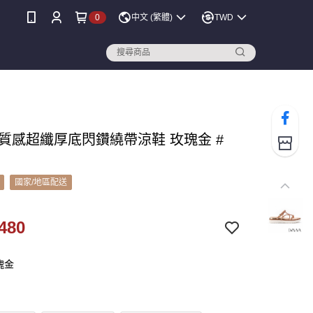
0
中文 (繁體)
TWD
A 質感超纖厚底閃鑽繞帶涼鞋 玫瑰金 #
國家/地區配送
480
瑰金