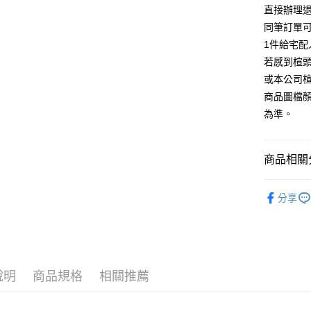
台灣樂
相關說明
直接辦理
【大哥付
同筆訂單
AFTEE先
1.本服務
1件給宅配
2.付款方
相關說明
流程，驗
若感到楦
【關於「A
ATM付款
完成交易
AFTEE
或本公司
3.實際核
便利好安
商品圖檔
4.訂單成
１．簡單
消。如遇
２．便利
為準。
運送方式
無法說明
３．安心
【繳款方
付款後全
1.分期款
【「AFT
商品相關分
醒簡訊。
每筆NT$8
１．於結帳
2.透過簡
付」結帳
帳／街口支
跟高
低
付款後7-1
２．訂單
分享
３．收到繳
每筆NT$8
款式
【注意事
涼
／ATM／
1.本服務
※ 請注意
宅配
The Edi
用戶於交
絡購買商品
款買賣價
先享後付
免運費
🔥【春夏
2.基於同
※ 交易是
資料（包
是否繳費成
說明
商品規格
相關推薦
離島宅配
🔥【夏日
用，由本
付客戶支
每筆NT$2
3.完整用