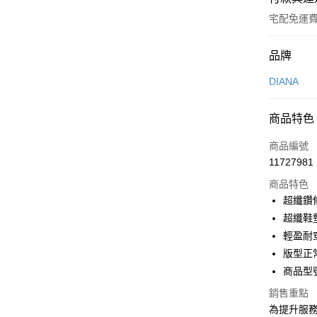
宅配免運
付款方式
品牌
信用卡一
DIANA
信用卡分
商品特色
3 期 
商品編號
6 期 
合作金
11727981
華南商
合作金
LINE Pay
上海商
商品特色
華南商
國泰世
超纖鑽
Apple Pay
上海商
臺灣中
超纖鞋
國泰世
匯豐（
街口支付
臺灣中
輕盈耐
聯邦商
匯豐（
版型正
悠遊付
元大商
聯邦商
商品型號
玉山商
元大商
Google Pa
台新國
玉山商
銷售重點
台灣樂
台新國
大哥付你
為提升服