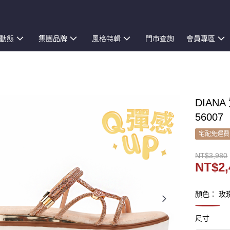
動態
集團品牌
風格特輯
門市查詢
會員專區
DIAN
56007
宅配免運費
NT$3,980
NT$2,
顏色： 玫
尺寸