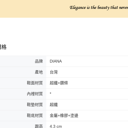
規格
品牌
DIANA
產地
台灣
鞋面材質
超纖+鑽條
內裡材質
*
鞋墊材質
超纖
鞋底材質
金屬+橡膠+塗邊
跟高
4.3 cm