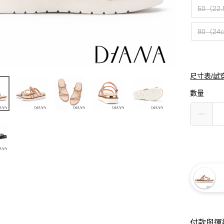
50（22
80（24
尺寸表/試
數量
付款與運