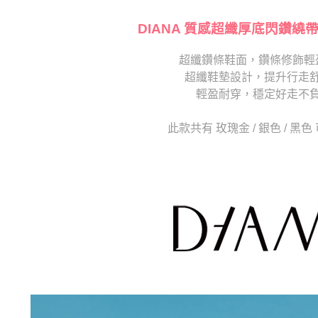
【注意事
海外宅配
１．透過由
交易，需
DIANA 質感超纖厚底閃鑽繞
求債權轉
２．關於
超纖鑽條鞋面，鑽條修飾輕
https://aft
超纖鞋墊設計，提升行走
３．未成
「AFTE
輕盈耐穿，穩定好走不
任。
４．使用「
此款共有 玫瑰金 / 銀色 / 黑
即時審查
結果請求
５．嚴禁
形，恩沛
動。