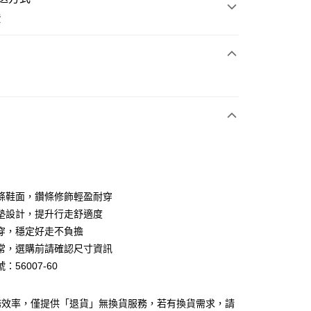
費
次付款
期付款
0 利率 每期
NT$826
21家銀行
0 利率 每期
NT$413
21家銀行
庫商業銀行
第一商業銀行
業銀行
彰化商業銀行
庫商業銀行
第一商業銀行
業儲蓄銀行
台北富邦商業銀行
業銀行
彰化商業銀行
華商業銀行
兆豐國際商業銀行
條鞋面，鑽條修飾輕盈耐穿
業儲蓄銀行
台北富邦商業銀行
小企業銀行
台中商業銀行
墊設計，提升行走舒適度
華商業銀行
兆豐國際商業銀行
台灣）商業銀行
華泰商業銀行
小企業銀行
台中商業銀行
穿，穩定好走不負擔
業銀行
遠東國際商業銀行
台灣）商業銀行
華泰商業銀行
常，選購前請確認尺寸資訊
業銀行
永豐商業銀行
業銀行
遠東國際商業銀行
：56007-60
業銀行
星展（台灣）商業銀行
業銀行
永豐商業銀行
y
際商業銀行
中國信託商業銀行
業銀行
星展（台灣）商業銀行
天信用卡公司
際商業銀行
中國信託商業銀行
分期
務效率，僅提供「退貨」無換貨服務，若有換貨需求，請