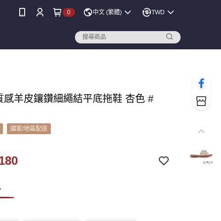
0
中文 (繁體)
TWD
 質感羊皮鑲鑽細繩結平底拖鞋 杏色 #
國家/地區配送
180
色