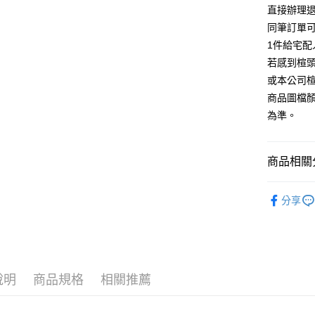
台灣樂
相關說明
直接辦理
【大哥付
同筆訂單
AFTEE先
1.本服務
1件給宅配
2.付款方
相關說明
流程，驗
若感到楦
【關於「A
ATM付款
完成交易
AFTEE
或本公司
3.實際核
便利好安
商品圖檔
4.訂單成
１．簡單
消。如遇
２．便利
為準。
運送方式
無法說明
３．安心
【繳款方
付款後全
1.分期款
【「AFT
商品相關分
醒簡訊。
每筆NT$8
１．於結帳
2.透過簡
付」結帳
帳／街口支
跟高
平
付款後7-1
２．訂單
分享
３．收到繳
每筆NT$8
跟高
【注意事
低
／ATM／
1.本服務
※ 請注意
宅配
款式
涼
用戶於交
絡購買商品
款買賣價
先享後付
免運費
款式
平
2.基於同
※ 交易是
資料（包
是否繳費成
說明
商品規格
相關推薦
離島宅配
🔥【春夏
用，由本
付客戶支
每筆NT$2
3.完整用
🔥【夏日