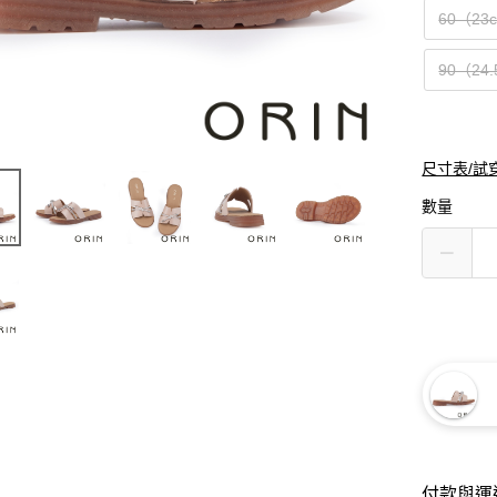
60（23
90（24
尺寸表/試
數量
付款與運