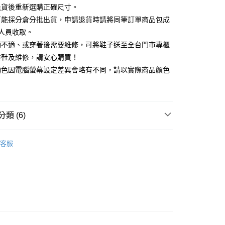
天信用卡公司
退貨後重新選購正確尺寸。
你分期使用說明】
可能採分倉分批出貨，申請退貨時請將同筆訂單商品包成
享後付
由台灣大哥大提供，台灣大哥大用戶可立即使用無須另外申請。
人員收取。
式選擇「大哥付你分期」，訂單成立後會自動跳轉到大哥付的交易
證手機門號後，選擇欲分期的期數、繳款截止日，確認付款後即
頭不適、或穿著後需要維修，可將鞋子送至全台門市專櫃
FTEE先享後付」】
。
先享後付是「在收到商品之後才付款」的支付方式。 讓您購物簡單
楦鞋及維修，請安心購買！
准額度、可分期數及費用金額請依後續交易確認頁面所載為準。
心！
顏色因電腦螢幕設定差異會略有不同，請以實際商品顏色
立30分鐘內，如未前往確認交易或遇審核未通過，訂單將自動取
：不需註冊會員、不需綁卡、不需儲值。
「轉專審核」未通過狀況，表示未達大哥付你分期系統評分，恕
：只要手機號碼，簡訊認證，即可結帳。
評估內容。
：先確認商品／服務後，再付款。
式說明】
家取貨
項不併入電信帳單，「大哥付你分期」於每月結算日後寄送繳費提
EE先享後付」結帳流程】
類 (6)
0，滿NT$2,000(含以上)免運費
方式選擇「AFTEE先享後付」後，將跳轉至「AFTEE先享後
訊連結打開帳單後，可選擇「超商條碼／台灣大直營門市／銀行轉
頁面，進行簡訊認證並確認金額後，即可完成結帳。
付／iPASS MONEY」等通路繳費。
底
1取貨
成立數日內，您將收到繳費通知簡訊。
客服
費通知簡訊後14天內，點擊此簡訊中的連結，可透過四大超商
0，滿NT$2,000(含以上)免運費
項】
中跟5.5cm以下
網路銀行／等多元方式進行付款，方視為交易完成。
係由「台灣大哥大股份有限公司」（以下簡稱本公司）所提供，讓
：結帳手續完成當下不需立刻繳費，但若您需要取消訂單，請聯
鞋、拖鞋
易時，得透過本服務購買商品或服務，並由商店將買賣／分期付
的店家。未經商家同意取消之訂單仍視為有效，需透過AFTEE
金債權讓與本公司後，依約使用本公司帳單繳交帳款。
繳納相關費用。
底鞋
意付款使用「大哥付你分期」之契約關係目的，商店將以您的個人
否成功請以「AFTEE先享後付 」之結帳頁面顯示為準，若有關於
含姓名、電話或地址）提供予台灣大哥大進項蒐集、處理及利
功／繳費後需取消欲退款等相關疑問，請聯繫「AFTEE先享後
新品 週週上新】
公司與您本人進行分期帳單所需資料之確認、核對及更正。
援中心」
https://netprotections.freshdesk.com/support/home
80
戶服務條款，請詳閱以下連結：
https://oppay.tw/userRule
心動價 全館58折起 】