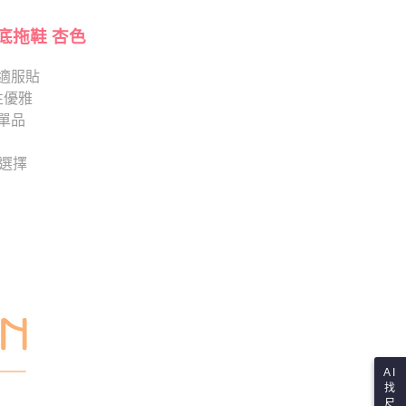
項】
查看運費
恩沛科技股份有限公司提供之「AFTEE先享後付」服務完成之
依本服務之必要範圍內提供個人資料，並將交易相關給付款項請
底拖鞋 杏色
讓予恩沛科技股份有限公司。
個人資料處理事宜，請瀏覽以下網址：
適服貼
ee.tw/terms/#terms3
性優雅
年的使用者請事先徵得法定代理人或監護人之同意方可使用
E先享後付」，若未經同意申辦者引起之損失，本公司不負相關責
單品
AFTEE先享後付」時，將依據個別帳號之用戶狀況，依本公司
供選擇
核予不同之上限額度；若仍有額度不足之情形，本公司將視審查
用戶進行身份認證。
一人註冊多個帳號或使用他人資訊註冊。若發現惡意使用之情
科技股份有限公司將有權停止該用戶之使用額度並採取法律行
AI
找
尺