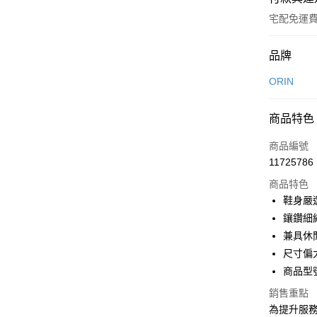
宅配免運
付款方式
品牌
信用卡一
ORIN
信用卡分
商品特色
3 期 
商品編號
6 期 
合作金
11725786
華南商
合作金
LINE Pay
上海商
商品特色
華南商
國泰世
鞋身嚴
Apple Pay
上海商
臺灣中
鑲鑽細
國泰世
匯豐（
街口支付
臺灣中
兼具休
聯邦商
匯豐（
尺寸偏
悠遊付
元大商
聯邦商
商品型號
玉山商
元大商
Google Pa
台新國
玉山商
銷售重點
台灣樂
台新國
大哥付你
為提升服