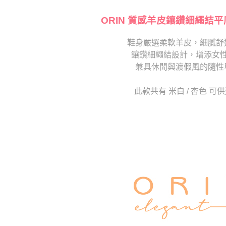
【注意事
海外宅配
１．透過由
交易，需
ORIN 質感羊皮鑲鑽細繩結平
求債權轉
２．關於
鞋身嚴選柔軟羊皮，細膩舒
https://aft
鑲鑽細繩結設計，增添女
３．未成
「AFTE
兼具休閒與渡假風的隨性
任。
４．使用「
此款共有 米白 / 杏色 可
即時審查
結果請求
５．嚴禁
形，恩沛
動。