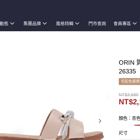
動態
集團品牌
風格特輯
門市查詢
會員專區
ORIN
26335
宅配免運費
NT$3,680
NT$2,
顏色：杏
尺寸