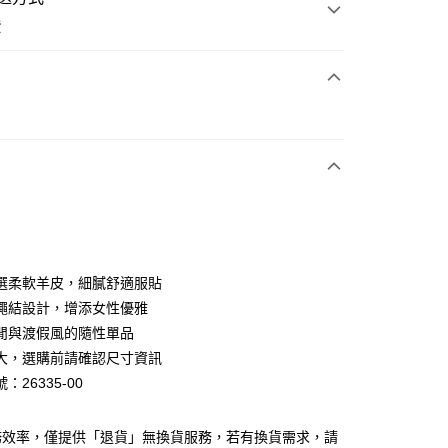
費
次付款
期付款
0 利率 每期
NT$726
21家銀行
0 利率 每期
NT$363
21家銀行
庫商業銀行
第一商業銀行
業銀行
彰化商業銀行
庫商業銀行
第一商業銀行
業儲蓄銀行
台北富邦商業銀行
業銀行
彰化商業銀行
華商業銀行
兆豐國際商業銀行
選柔軟羊皮，細膩舒適服貼
業儲蓄銀行
台北富邦商業銀行
小企業銀行
台中商業銀行
繩結設計，增添女性優雅
華商業銀行
兆豐國際商業銀行
台灣）商業銀行
華泰商業銀行
小企業銀行
台中商業銀行
閒與渡假風的隨性單品
業銀行
遠東國際商業銀行
台灣）商業銀行
華泰商業銀行
大，選購前請確認尺寸資訊
業銀行
永豐商業銀行
業銀行
遠東國際商業銀行
：26335-00
業銀行
星展（台灣）商業銀行
業銀行
永豐商業銀行
y
際商業銀行
中國信託商業銀行
業銀行
星展（台灣）商業銀行
天信用卡公司
際商業銀行
中國信託商業銀行
分期
務效率，僅提供「退貨」無換貨服務，若有換貨需求，請