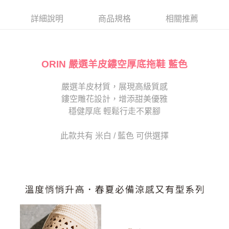
帳／街口支付／iPASS MONEY」等通路繳費。
２．訂單成立數日內，您將收到繳費通知簡訊。
每筆NT$80，滿NT$2,000(含以上)免運費
３．收到繳費通知簡訊後14天內，點擊此簡訊中的連結，可透過四大超商／
詳細說明
商品規格
相關推薦
【注意事項】
ATM／網路銀行／等多元方式進行付款，方視為交易完成。
宅配
1.本服務係由「台灣大哥大股份有限公司」（以下簡稱本公司）所提供，讓
※ 請注意：結帳手續完成當下不需立刻繳費，但若您需要取消訂單，請聯絡
用戶於交易時，得透過本服務購買商品或服務，並由商店將買賣／分期付款
免運費
購買商品的店家。未經商家同意取消之訂單仍視為有效，需透過AFTEE先享
買賣價金債權讓與本公司後，依約使用本公司帳單繳交帳款。
後付繳納相關費用。
2.基於同意付款使用「大哥付你分期」之契約關係目的，商店將以您的個人
ORIN 嚴選羊皮鏤空厚底拖鞋 藍色
離島宅配
※ 交易是否成功請以「AFTEE先享後付 」之結帳頁面顯示為準，若有關於
資料（包含姓名、電話或地址）提供予台灣大哥大進項蒐集、處理及利用，
是否繳費成功／繳費後需取消欲退款等相關疑問，請聯繫「AFTEE先享後付
每筆NT$280
由本公司與您本人進行分期帳單所需資料之確認、核對及更正。
客戶支援中心」
https://netprotections.freshdesk.com/support/home
嚴選羊皮材質，展現高級質感
3.完整用戶服務條款，請詳閱以下連結：
https://oppay.tw/userRule
海外宅配
查看運費
鏤空雕花設計，增添甜美優雅
【注意事項】
１．透過由恩沛科技股份有限公司提供之「AFTEE先享後付」服務完成之交
穩健厚底 輕鬆行走不累腳
易，需依本服務之必要範圍內提供個人資料，並將交易相關給付款項請求債
權轉讓予恩沛科技股份有限公司。
此款共有 米白 / 藍色 可供選擇
２．關於個人資料處理事宜，請瀏覽以下網址：
https://aftee.tw/terms/#terms3
３．未成年的使用者請事先徵得法定代理人或監護人之同意方可使用
「AFTEE先享後付」，若未經同意申辦者引起之損失，本公司不負相關責
任。
４．使用「AFTEE先享後付」時，將依據個別帳號之用戶狀況，依本公司即
時審查核予不同之上限額度；若仍有額度不足之情形，本公司將視審查結果
請求用戶進行身份認證。
５．嚴禁一人註冊多個帳號或使用他人資訊註冊。若發現惡意使用之情形，
恩沛科技股份有限公司將有權停止該用戶之使用額度並採取法律行動。