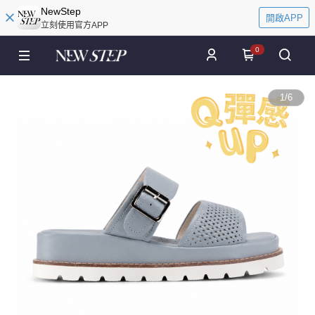
NewStep
開啟APP
立刻使用官方APP
0
1
/
6