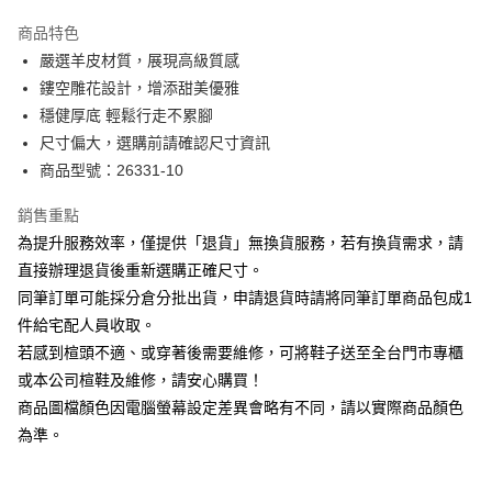
華南商業銀行
彰化商業銀行
國泰世華商業銀行
兆豐國際商業銀行
Apple Pay
上海商業儲蓄銀行
台北富邦商業銀行
商品特色
臺灣中小企業銀行
台中商業銀行
國泰世華商業銀行
兆豐國際商業銀行
嚴選羊皮材質，展現高級質感
匯豐（台灣）商業銀行
華泰商業銀行
街口支付
臺灣中小企業銀行
台中商業銀行
鏤空雕花設計，增添甜美優雅
聯邦商業銀行
遠東國際商業銀行
匯豐（台灣）商業銀行
華泰商業銀行
悠遊付
元大商業銀行
永豐商業銀行
穩健厚底 輕鬆行走不累腳
聯邦商業銀行
遠東國際商業銀行
玉山商業銀行
星展（台灣）商業銀行
尺寸偏大，選購前請確認尺寸資訊
元大商業銀行
永豐商業銀行
Google Pay
台新國際商業銀行
中國信託商業銀行
玉山商業銀行
星展（台灣）商業銀行
商品型號：26331-10
台灣樂天信用卡公司
台新國際商業銀行
中國信託商業銀行
大哥付你分期
台灣樂天信用卡公司
銷售重點
相關說明
為提升服務效率，僅提供「退貨」無換貨服務，若有換貨需求，請
【大哥付你分期使用說明】
AFTEE先享後付
1.本服務由台灣大哥大提供，台灣大哥大用戶可立即使用無須另外申請。
直接辦理退貨後重新選購正確尺寸。
2.付款方式選擇「大哥付你分期」，訂單成立後會自動跳轉到大哥付的交易
相關說明
同筆訂單可能採分倉分批出貨，申請退貨時請將同筆訂單商品包成1
流程，驗證手機門號後，選擇欲分期的期數、繳款截止日，確認付款後即完
【關於「AFTEE先享後付」】
成交易。
件給宅配人員收取。
ATM付款
AFTEE先享後付是「在收到商品之後才付款」的支付方式。 讓您購物簡單
3.實際核准額度、可分期數及費用金額請依後續交易確認頁面所載為準。
若感到楦頭不適、或穿著後需要維修，可將鞋子送至全台門市專櫃
便利好安心！
4.訂單成立30分鐘內，如未前往確認交易或遇審核未通過，訂單將自動取
１．簡單：不需註冊會員、不需綁卡、不需儲值。
或本公司楦鞋及維修，請安心購買！
運送方式
消。如遇「轉專審核」未通過狀況，表示未達大哥付你分期系統評分，恕無
２．便利：只要手機號碼，簡訊認證，即可結帳。
法說明評估內容。
商品圖檔顏色因電腦螢幕設定差異會略有不同，請以實際商品顏色
３．安心：先確認商品／服務後，再付款。
付款後全家取貨
【繳款方式說明】
為準。
1.分期款項不併入電信帳單，「大哥付你分期」於每月結算日後寄送繳費提
每筆NT$80，滿NT$2,000(含以上)免運費
【「AFTEE先享後付」結帳流程】
醒簡訊。
１．於結帳方式選擇「AFTEE先享後付」後，將跳轉至「AFTEE先享後付」
2.透過簡訊連結打開帳單後，可選擇「超商條碼／台灣大直營門市／銀行轉
付款後7-11取貨
結帳頁面，進行簡訊認證並確認金額後，即可完成結帳。