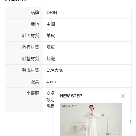
品牌
ORIN
產地
中國
鞋面材質
羊皮
內裡材質
豚皮
鞋墊材質
超纖
鞋底材質
EVA大底
跟高
4 cm
小提醒
商品圖片顏色會因拍攝燈光環境或個人螢幕
NEW STEP
設定不同，而造成部份色差現象，顏色以實
際商品為主。
客服