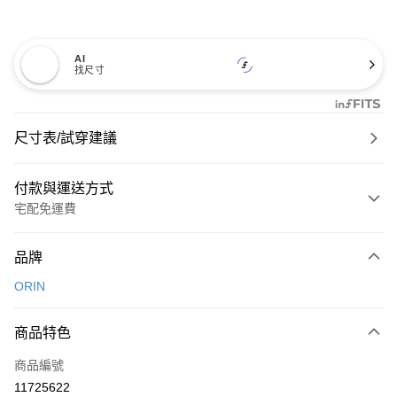
AI
找尺寸
尺寸表/試穿建議
付款與運送方式
宅配免運費
付款方式
品牌
信用卡一次付款
ORIN
信用卡分期付款
3 期 0 利率 每期
NT$826
21家銀行
商品特色
6 期 0 利率 每期
NT$413
21家銀行
合作金庫商業銀行
第一商業銀行
商品編號
華南商業銀行
彰化商業銀行
合作金庫商業銀行
第一商業銀行
11725622
LINE Pay
上海商業儲蓄銀行
台北富邦商業銀行