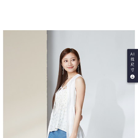
AI
找
尺
寸