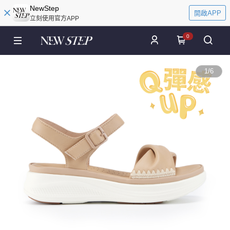
NewStep
開啟APP
立刻使用官方APP
0
1
/
6