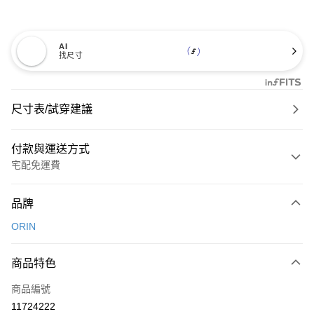
AI
找尺寸
尺寸表/試穿建議
付款與運送方式
宅配免運費
付款方式
品牌
信用卡一次付款
ORIN
信用卡分期付款
3 期 0 利率 每期
NT$826
21家銀行
商品特色
6 期 0 利率 每期
NT$413
21家銀行
合作金庫商業銀行
第一商業銀行
商品編號
華南商業銀行
彰化商業銀行
合作金庫商業銀行
第一商業銀行
11724222
LINE Pay
上海商業儲蓄銀行
台北富邦商業銀行