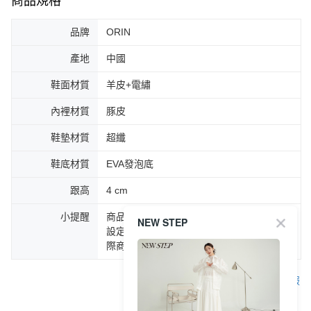
商品規格
品牌
ORIN
產地
中國
鞋面材質
羊皮+電繡
內裡材質
豚皮
鞋墊材質
超纖
鞋底材質
EVA發泡底
跟高
4 cm
小提醒
商品圖片顏色會因拍攝燈光環境或個人螢幕
NEW STEP
設定不同，而造成部份色差現象，顏色以實
際商品為主。
客服