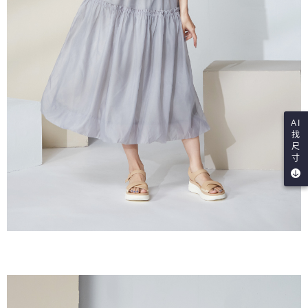
AI
找
尺
寸