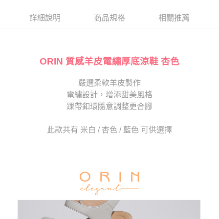
帳／街口支付／iPASS MONEY」等通路繳費。
２．訂單成立數日內，您將收到繳費通知簡訊。
每筆NT$80，滿NT$2,000(含以上)免運費
３．收到繳費通知簡訊後14天內，點擊此簡訊中的連結，可透過四大超商／
詳細說明
商品規格
相關推薦
【注意事項】
ATM／網路銀行／等多元方式進行付款，方視為交易完成。
宅配
1.本服務係由「台灣大哥大股份有限公司」（以下簡稱本公司）所提供，讓
※ 請注意：結帳手續完成當下不需立刻繳費，但若您需要取消訂單，請聯絡
用戶於交易時，得透過本服務購買商品或服務，並由商店將買賣／分期付款
免運費
購買商品的店家。未經商家同意取消之訂單仍視為有效，需透過AFTEE先享
買賣價金債權讓與本公司後，依約使用本公司帳單繳交帳款。
後付繳納相關費用。
2.基於同意付款使用「大哥付你分期」之契約關係目的，商店將以您的個人
ORIN 質感羊皮電繡厚底涼鞋 杏色
離島宅配
※ 交易是否成功請以「AFTEE先享後付 」之結帳頁面顯示為準，若有關於
資料（包含姓名、電話或地址）提供予台灣大哥大進項蒐集、處理及利用，
是否繳費成功／繳費後需取消欲退款等相關疑問，請聯繫「AFTEE先享後付
每筆NT$280
由本公司與您本人進行分期帳單所需資料之確認、核對及更正。
客戶支援中心」
https://netprotections.freshdesk.com/support/home
嚴選柔軟羊皮製作
3.完整用戶服務條款，請詳閱以下連結：
https://oppay.tw/userRule
海外宅配
查看運費
電繡設計，增添甜美風格
【注意事項】
１．透過由恩沛科技股份有限公司提供之「AFTEE先享後付」服務完成之交
踝帶釦環隨意調整更合腳
易，需依本服務之必要範圍內提供個人資料，並將交易相關給付款項請求債
權轉讓予恩沛科技股份有限公司。
此款共有 米白 / 杏色 / 藍色 可供選擇
２．關於個人資料處理事宜，請瀏覽以下網址：
https://aftee.tw/terms/#terms3
３．未成年的使用者請事先徵得法定代理人或監護人之同意方可使用
「AFTEE先享後付」，若未經同意申辦者引起之損失，本公司不負相關責
任。
４．使用「AFTEE先享後付」時，將依據個別帳號之用戶狀況，依本公司即
時審查核予不同之上限額度；若仍有額度不足之情形，本公司將視審查結果
請求用戶進行身份認證。
５．嚴禁一人註冊多個帳號或使用他人資訊註冊。若發現惡意使用之情形，
恩沛科技股份有限公司將有權停止該用戶之使用額度並採取法律行動。