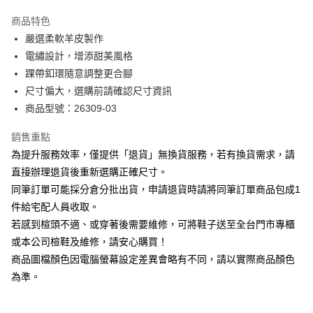
華南商業銀行
彰化商業銀行
國泰世華商業銀行
兆豐國際商業銀行
Apple Pay
上海商業儲蓄銀行
台北富邦商業銀行
商品特色
臺灣中小企業銀行
台中商業銀行
國泰世華商業銀行
兆豐國際商業銀行
嚴選柔軟羊皮製作
匯豐（台灣）商業銀行
華泰商業銀行
街口支付
臺灣中小企業銀行
台中商業銀行
電繡設計，增添甜美風格
聯邦商業銀行
遠東國際商業銀行
匯豐（台灣）商業銀行
華泰商業銀行
悠遊付
元大商業銀行
永豐商業銀行
踝帶釦環隨意調整更合腳
聯邦商業銀行
遠東國際商業銀行
玉山商業銀行
星展（台灣）商業銀行
尺寸偏大，選購前請確認尺寸資訊
元大商業銀行
永豐商業銀行
Google Pay
台新國際商業銀行
中國信託商業銀行
玉山商業銀行
星展（台灣）商業銀行
商品型號：26309-03
台灣樂天信用卡公司
台新國際商業銀行
中國信託商業銀行
大哥付你分期
台灣樂天信用卡公司
銷售重點
相關說明
為提升服務效率，僅提供「退貨」無換貨服務，若有換貨需求，請
【大哥付你分期使用說明】
AFTEE先享後付
1.本服務由台灣大哥大提供，台灣大哥大用戶可立即使用無須另外申請。
直接辦理退貨後重新選購正確尺寸。
2.付款方式選擇「大哥付你分期」，訂單成立後會自動跳轉到大哥付的交易
相關說明
同筆訂單可能採分倉分批出貨，申請退貨時請將同筆訂單商品包成1
流程，驗證手機門號後，選擇欲分期的期數、繳款截止日，確認付款後即完
【關於「AFTEE先享後付」】
成交易。
件給宅配人員收取。
ATM付款
AFTEE先享後付是「在收到商品之後才付款」的支付方式。 讓您購物簡單
3.實際核准額度、可分期數及費用金額請依後續交易確認頁面所載為準。
若感到楦頭不適、或穿著後需要維修，可將鞋子送至全台門市專櫃
便利好安心！
4.訂單成立30分鐘內，如未前往確認交易或遇審核未通過，訂單將自動取
１．簡單：不需註冊會員、不需綁卡、不需儲值。
或本公司楦鞋及維修，請安心購買！
運送方式
消。如遇「轉專審核」未通過狀況，表示未達大哥付你分期系統評分，恕無
２．便利：只要手機號碼，簡訊認證，即可結帳。
法說明評估內容。
商品圖檔顏色因電腦螢幕設定差異會略有不同，請以實際商品顏色
３．安心：先確認商品／服務後，再付款。
付款後全家取貨
【繳款方式說明】
為準。
1.分期款項不併入電信帳單，「大哥付你分期」於每月結算日後寄送繳費提
每筆NT$80，滿NT$2,000(含以上)免運費
【「AFTEE先享後付」結帳流程】
醒簡訊。
１．於結帳方式選擇「AFTEE先享後付」後，將跳轉至「AFTEE先享後付」
2.透過簡訊連結打開帳單後，可選擇「超商條碼／台灣大直營門市／銀行轉
付款後7-11取貨
結帳頁面，進行簡訊認證並確認金額後，即可完成結帳。