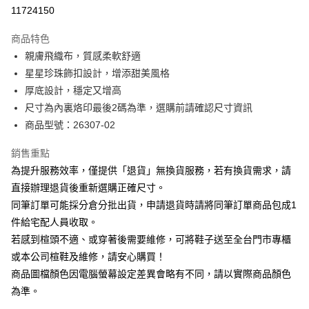
華南商業銀行
彰化商業銀行
合作金庫商業銀行
第一商業銀行
11724150
LINE Pay
上海商業儲蓄銀行
台北富邦商業銀行
華南商業銀行
彰化商業銀行
國泰世華商業銀行
兆豐國際商業銀行
Apple Pay
上海商業儲蓄銀行
台北富邦商業銀行
商品特色
臺灣中小企業銀行
台中商業銀行
國泰世華商業銀行
兆豐國際商業銀行
親膚飛織布，質感柔軟舒適
匯豐（台灣）商業銀行
華泰商業銀行
街口支付
臺灣中小企業銀行
台中商業銀行
星星珍珠飾扣設計，增添甜美風格
聯邦商業銀行
遠東國際商業銀行
匯豐（台灣）商業銀行
華泰商業銀行
悠遊付
元大商業銀行
永豐商業銀行
厚底設計，穩定又增高
聯邦商業銀行
遠東國際商業銀行
玉山商業銀行
星展（台灣）商業銀行
尺寸為內裏烙印最後2碼為準，選購前請確認尺寸資訊
元大商業銀行
永豐商業銀行
Google Pay
台新國際商業銀行
中國信託商業銀行
玉山商業銀行
星展（台灣）商業銀行
商品型號：26307-02
台灣樂天信用卡公司
台新國際商業銀行
中國信託商業銀行
大哥付你分期
台灣樂天信用卡公司
銷售重點
相關說明
為提升服務效率，僅提供「退貨」無換貨服務，若有換貨需求，請
【大哥付你分期使用說明】
AFTEE先享後付
1.本服務由台灣大哥大提供，台灣大哥大用戶可立即使用無須另外申請。
直接辦理退貨後重新選購正確尺寸。
2.付款方式選擇「大哥付你分期」，訂單成立後會自動跳轉到大哥付的交易
相關說明
同筆訂單可能採分倉分批出貨，申請退貨時請將同筆訂單商品包成1
流程，驗證手機門號後，選擇欲分期的期數、繳款截止日，確認付款後即完
【關於「AFTEE先享後付」】
成交易。
件給宅配人員收取。
ATM付款
AFTEE先享後付是「在收到商品之後才付款」的支付方式。 讓您購物簡單
3.實際核准額度、可分期數及費用金額請依後續交易確認頁面所載為準。
若感到楦頭不適、或穿著後需要維修，可將鞋子送至全台門市專櫃
便利好安心！
4.訂單成立30分鐘內，如未前往確認交易或遇審核未通過，訂單將自動取
１．簡單：不需註冊會員、不需綁卡、不需儲值。
或本公司楦鞋及維修，請安心購買！
運送方式
消。如遇「轉專審核」未通過狀況，表示未達大哥付你分期系統評分，恕無
２．便利：只要手機號碼，簡訊認證，即可結帳。
法說明評估內容。
商品圖檔顏色因電腦螢幕設定差異會略有不同，請以實際商品顏色
３．安心：先確認商品／服務後，再付款。
付款後全家取貨
【繳款方式說明】
為準。
1.分期款項不併入電信帳單，「大哥付你分期」於每月結算日後寄送繳費提
每筆NT$80，滿NT$2,000(含以上)免運費
【「AFTEE先享後付」結帳流程】
醒簡訊。