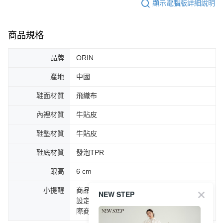
顯示電腦版詳細說明
商品規格
品牌
ORIN
產地
中國
鞋面材質
飛織布
內裡材質
牛貼皮
鞋墊材質
牛貼皮
鞋底材質
發泡TPR
跟高
6 cm
小提醒
商品圖片顏色會因拍攝燈光環境或個人螢幕
NEW STEP
設定不同，而造成部份色差現象，顏色以實
際商品為主。