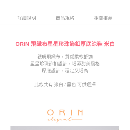
１．於結帳方式選擇「AFTEE先享後付」後，將跳轉至「AFTEE先享後付」
2.透過簡訊連結打開帳單後，可選擇「超商條碼／台灣大直營門市／銀行轉
付款後7-11取貨
結帳頁面，進行簡訊認證並確認金額後，即可完成結帳。
帳／街口支付／iPASS MONEY」等通路繳費。
２．訂單成立數日內，您將收到繳費通知簡訊。
每筆NT$80，滿NT$2,000(含以上)免運費
３．收到繳費通知簡訊後14天內，點擊此簡訊中的連結，可透過四大超商／
詳細說明
商品規格
相關推薦
【注意事項】
ATM／網路銀行／等多元方式進行付款，方視為交易完成。
宅配
1.本服務係由「台灣大哥大股份有限公司」（以下簡稱本公司）所提供，讓
※ 請注意：結帳手續完成當下不需立刻繳費，但若您需要取消訂單，請聯絡
用戶於交易時，得透過本服務購買商品或服務，並由商店將買賣／分期付款
免運費
購買商品的店家。未經商家同意取消之訂單仍視為有效，需透過AFTEE先享
買賣價金債權讓與本公司後，依約使用本公司帳單繳交帳款。
後付繳納相關費用。
2.基於同意付款使用「大哥付你分期」之契約關係目的，商店將以您的個人
ORIN 飛織布星星珍珠飾釦厚底涼鞋 米白
離島宅配
※ 交易是否成功請以「AFTEE先享後付 」之結帳頁面顯示為準，若有關於
資料（包含姓名、電話或地址）提供予台灣大哥大進項蒐集、處理及利用，
是否繳費成功／繳費後需取消欲退款等相關疑問，請聯繫「AFTEE先享後付
每筆NT$280
由本公司與您本人進行分期帳單所需資料之確認、核對及更正。
客戶支援中心」
https://netprotections.freshdesk.com/support/home
親膚飛織布，質感柔軟舒適
3.完整用戶服務條款，請詳閱以下連結：
https://oppay.tw/userRule
海外宅配
查看運費
星星珍珠飾扣設計，增添甜美風格
【注意事項】
１．透過由恩沛科技股份有限公司提供之「AFTEE先享後付」服務完成之交
厚底設計，穩定又增高
易，需依本服務之必要範圍內提供個人資料，並將交易相關給付款項請求債
權轉讓予恩沛科技股份有限公司。
此款共有 米白 / 黑色 可供選擇
２．關於個人資料處理事宜，請瀏覽以下網址：
https://aftee.tw/terms/#terms3
３．未成年的使用者請事先徵得法定代理人或監護人之同意方可使用
「AFTEE先享後付」，若未經同意申辦者引起之損失，本公司不負相關責
任。
４．使用「AFTEE先享後付」時，將依據個別帳號之用戶狀況，依本公司即
時審查核予不同之上限額度；若仍有額度不足之情形，本公司將視審查結果
請求用戶進行身份認證。
５．嚴禁一人註冊多個帳號或使用他人資訊註冊。若發現惡意使用之情形，