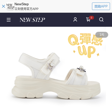
NewStep
開啟APP
立刻使用官方APP
0
1
/
6