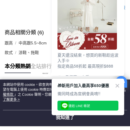
客服
商品相關分類 (6)
查看全部
跟高
中高跟5.5~8cm
款式
涼鞋、拖鞋
夏天還沒結束，想買的新鞋趁這波
入手🌞
指定商品58折起 最高現折$888
本分類熱銷
全站排行
🎉 8月優惠一次看
①LINE購物最高10%回饋
🎁新用戶加入最高享650優惠
本網站中使用 cookie，欲查詢有關本網站使用 cookie 方式之詳情，及若您不希
②每周限定品現折200
熱門標籤
望在電腦上使用 cookie 時應如何變更電腦的 cookie 設定，請參閱本網站「
隱私
③指定商品58折起 最高現折$888
需同時成為官網會員唷!!
權條款
」之 Cookie 聲明。您繼續使用本網站即表示您同意本公司得按本網站使
用條款之 Cookie 聲明使用 cookie。
了解更多 >
上班鞋、休閒鞋、涼鞋一次逛齊
連結 LINE 帳號
好搭、出遊好走、聚會也漂亮
我知道了