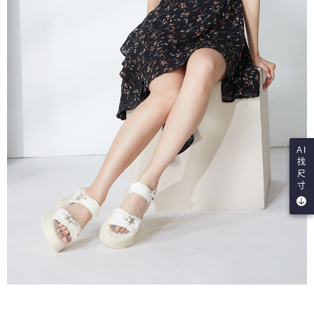
AI
找
尺
寸