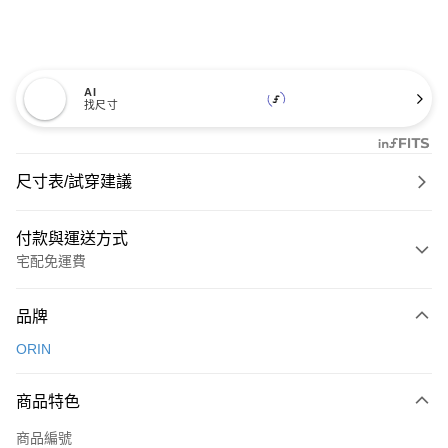
AI
找尺寸
尺寸表/試穿建議
付款與運送方式
宅配免運費
付款方式
品牌
信用卡一次付款
ORIN
信用卡分期付款
3 期 0 利率 每期
NT$726
21家銀行
商品特色
6 期 0 利率 每期
NT$363
21家銀行
合作金庫商業銀行
第一商業銀行
商品編號