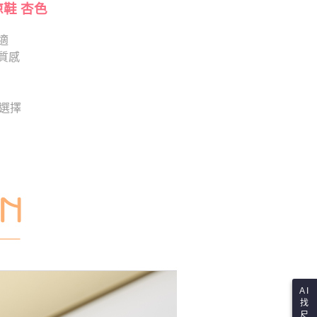
依本服務之必要範圍內提供個人資料，並將交易相關給付款項請
涼鞋 杏色
讓予恩沛科技股份有限公司。
個人資料處理事宜，請瀏覽以下網址：
適
ee.tw/terms/#terms3
質感
年的使用者請事先徵得法定代理人或監護人之同意方可使用
E先享後付」，若未經同意申辦者引起之損失，本公司不負相關責
AFTEE先享後付」時，將依據個別帳號之用戶狀況，依本公司
供選擇
核予不同之上限額度；若仍有額度不足之情形，本公司將視審查
用戶進行身份認證。
一人註冊多個帳號或使用他人資訊註冊。若發現惡意使用之情
科技股份有限公司將有權停止該用戶之使用額度並採取法律行
AI
找
尺