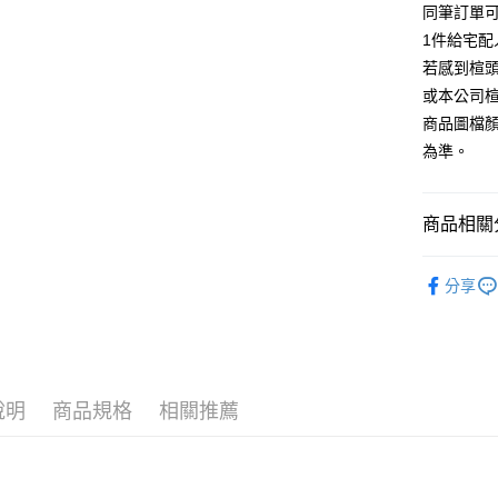
【大哥付
同筆訂單
AFTEE先
1.本服務
1件給宅配
2.付款方
相關說明
流程，驗
若感到楦
【關於「A
ATM付款
完成交易
AFTEE
或本公司
3.實際核
便利好安
商品圖檔
4.訂單成
１．簡單
消。如遇
２．便利
為準。
運送方式
無法說明
３．安心
【繳款方
付款後全
1.分期款
【「AFT
商品相關分
醒簡訊。
每筆NT$8
１．於結帳
2.透過簡
付」結帳
帳／街口支
跟高
中高
付款後7-1
２．訂單
分享
３．收到繳
每筆NT$8
款式
【注意事
涼
／ATM／
1.本服務
※ 請注意
宅配
The Edi
用戶於交
絡購買商品
款買賣價
先享後付
免運費
🔥【春夏
2.基於同
※ 交易是
資料（包
是否繳費成
說明
商品規格
相關推薦
離島宅配
🔥【夏日
用，由本
付客戶支
每筆NT$2
3.完整用
【注意事
海外宅配
１．透過由