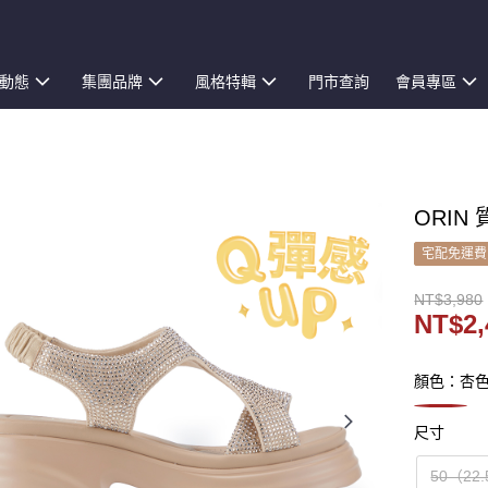
動態
集團品牌
風格特輯
門市查詢
會員專區
ORIN
宅配免運費
NT$3,980
NT$2,
顏色：杏
尺寸
50（22