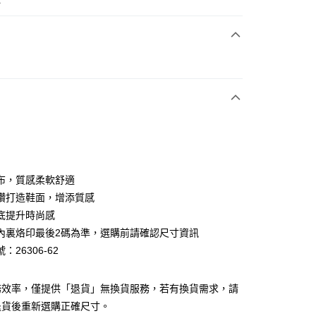
次付款
期付款
0 利率 每期
NT$826
21家銀行
0 利率 每期
NT$413
21家銀行
庫商業銀行
第一商業銀行
業銀行
彰化商業銀行
庫商業銀行
第一商業銀行
業儲蓄銀行
台北富邦商業銀行
業銀行
彰化商業銀行
華商業銀行
兆豐國際商業銀行
布，質感柔軟舒適
業儲蓄銀行
台北富邦商業銀行
小企業銀行
台中商業銀行
鑽打造鞋面，增添質感
華商業銀行
兆豐國際商業銀行
台灣）商業銀行
華泰商業銀行
小企業銀行
台中商業銀行
底提升時尚感
業銀行
遠東國際商業銀行
台灣）商業銀行
華泰商業銀行
內裏烙印最後2碼為準，選購前請確認尺寸資訊
業銀行
永豐商業銀行
業銀行
遠東國際商業銀行
：26306-62
業銀行
星展（台灣）商業銀行
業銀行
永豐商業銀行
y
際商業銀行
中國信託商業銀行
業銀行
星展（台灣）商業銀行
天信用卡公司
際商業銀行
中國信託商業銀行
分期
務效率，僅提供「退貨」無換貨服務，若有換貨需求，請
天信用卡公司
退貨後重新選購正確尺寸。