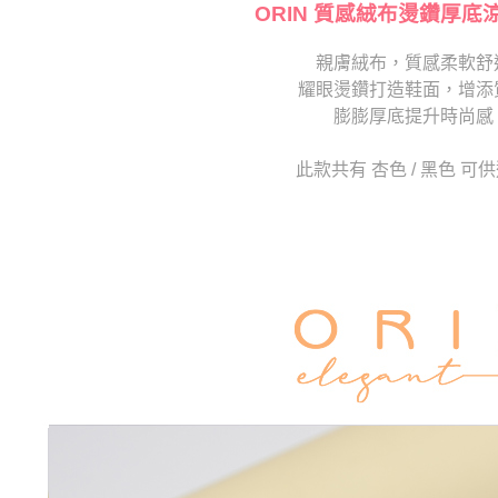
交易，需
ORIN 質感絨布燙鑽厚底
求債權轉
２．關於
親膚絨布，質感柔軟舒
https://aft
耀眼燙鑽打造鞋面，增添
３．未成
「AFTE
膨膨厚底提升時尚感
任。
４．使用「
此款共有 杏色 / 黑色 可
即時審查
結果請求
５．嚴禁
形，恩沛
動。