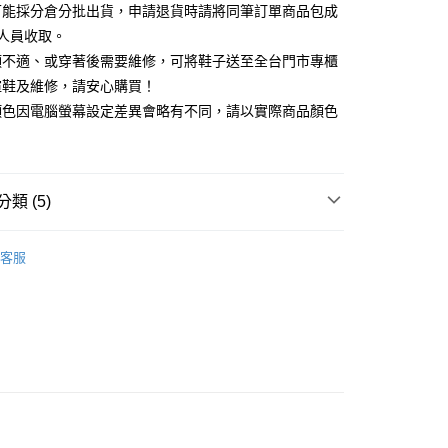
你分期使用說明】
可能採分倉分批出貨，申請退貨時請將同筆訂單商品包成
享後付
由台灣大哥大提供，台灣大哥大用戶可立即使用無須另外申請。
人員收取。
式選擇「大哥付你分期」，訂單成立後會自動跳轉到大哥付的交易
證手機門號後，選擇欲分期的期數、繳款截止日，確認付款後即
頭不適、或穿著後需要維修，可將鞋子送至全台門市專櫃
FTEE先享後付」】
。
先享後付是「在收到商品之後才付款」的支付方式。 讓您購物簡單
楦鞋及維修，請安心購買！
准額度、可分期數及費用金額請依後續交易確認頁面所載為準。
心！
顏色因電腦螢幕設定差異會略有不同，請以實際商品顏色
立30分鐘內，如未前往確認交易或遇審核未通過，訂單將自動取
：不需註冊會員、不需綁卡、不需儲值。
「轉專審核」未通過狀況，表示未達大哥付你分期系統評分，恕
：只要手機號碼，簡訊認證，即可結帳。
評估內容。
：先確認商品／服務後，再付款。
式說明】
家取貨
項不併入電信帳單，「大哥付你分期」於每月結算日後寄送繳費提
EE先享後付」結帳流程】
類 (5)
0，滿NT$2,000(含以上)免運費
方式選擇「AFTEE先享後付」後，將跳轉至「AFTEE先享後
訊連結打開帳單後，可選擇「超商條碼／台灣大直營門市／銀行轉
頁面，進行簡訊認證並確認金額後，即可完成結帳。
付／iPASS MONEY」等通路繳費。
跟5.5~8cm
1取貨
成立數日內，您將收到繳費通知簡訊。
客服
費通知簡訊後14天內，點擊此簡訊中的連結，可透過四大超商
0，滿NT$2,000(含以上)免運費
項】
鞋、拖鞋
網路銀行／等多元方式進行付款，方視為交易完成。
係由「台灣大哥大股份有限公司」（以下簡稱本公司）所提供，讓
：結帳手續完成當下不需立刻繳費，但若您需要取消訂單，請聯
t｜季度特輯
☁️澎澎感時尚特輯
易時，得透過本服務購買商品或服務，並由商店將買賣／分期付
的店家。未經商家同意取消之訂單仍視為有效，需透過AFTEE
金債權讓與本公司後，依約使用本公司帳單繳交帳款。
繳納相關費用。
新品 週週上新】
意付款使用「大哥付你分期」之契約關係目的，商店將以您的個人
否成功請以「AFTEE先享後付 」之結帳頁面顯示為準，若有關於
含姓名、電話或地址）提供予台灣大哥大進項蒐集、處理及利
功／繳費後需取消欲退款等相關疑問，請聯繫「AFTEE先享後
心動價 全館58折起 】
公司與您本人進行分期帳單所需資料之確認、核對及更正。
援中心」
https://netprotections.freshdesk.com/support/home
80
戶服務條款，請詳閱以下連結：
https://oppay.tw/userRule
項】
查看運費
恩沛科技股份有限公司提供之「AFTEE先享後付」服務完成之