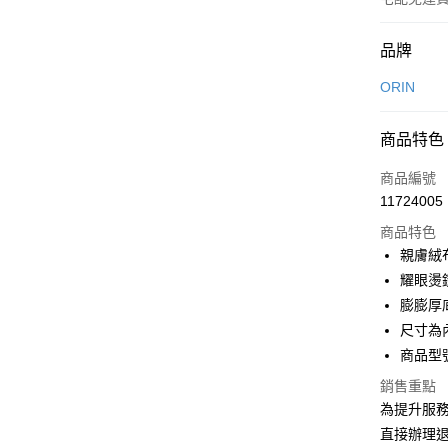
付款方式
品牌
信用卡一
ORIN
信用卡分
商品特色
3 期 
商品編號
6 期 
合作金
11724005
華南商
合作金
LINE Pay
上海商
商品特色
華南商
國泰世
親膚絨
Apple Pay
上海商
臺灣中
耀眼燙
國泰世
匯豐（
街口支付
臺灣中
膨膨厚
聯邦商
匯豐（
尺寸為
悠遊付
元大商
聯邦商
商品型號
玉山商
元大商
Google Pa
台新國
玉山商
銷售重點
台灣樂
台新國
大哥付你
為提升服
台灣樂
相關說明
直接辦理