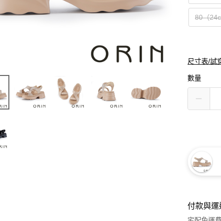
80（24
尺寸表/試
數量
付款與運
宅配免運