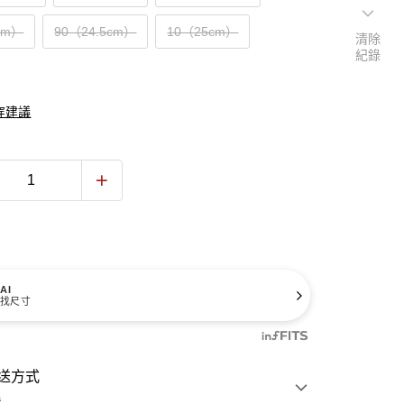
cm）
90（24.5cm）
10（25cm）
清除
紀錄
穿建議
AI
找尺寸
送方式
費