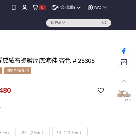
0
中文 (繁體)
TWD
 質感絨布燙鑽厚底涼鞋 杏色 # 26306
國家/地區配送
480
色
.5cm）
60（23cm）
70（23.5cm）