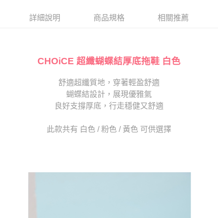
帳／街口支付／iPASS MONEY」等通路繳費。
２．訂單成立數日內，您將收到繳費通知簡訊。
每筆NT$80，滿NT$2,000(含以上)免運費
３．收到繳費通知簡訊後14天內，點擊此簡訊中的連結，可透過四大超商／
詳細說明
商品規格
相關推薦
【注意事項】
ATM／網路銀行／等多元方式進行付款，方視為交易完成。
宅配
1.本服務係由「台灣大哥大股份有限公司」（以下簡稱本公司）所提供，讓
※ 請注意：結帳手續完成當下不需立刻繳費，但若您需要取消訂單，請聯絡
用戶於交易時，得透過本服務購買商品或服務，並由商店將買賣／分期付款
免運費
購買商品的店家。未經商家同意取消之訂單仍視為有效，需透過AFTEE先享
買賣價金債權讓與本公司後，依約使用本公司帳單繳交帳款。
後付繳納相關費用。
2.基於同意付款使用「大哥付你分期」之契約關係目的，商店將以您的個人
CHOiCE 超纖蝴蝶結厚底拖鞋 白色
離島宅配
※ 交易是否成功請以「AFTEE先享後付 」之結帳頁面顯示為準，若有關於
資料（包含姓名、電話或地址）提供予台灣大哥大進項蒐集、處理及利用，
是否繳費成功／繳費後需取消欲退款等相關疑問，請聯繫「AFTEE先享後付
每筆NT$280
由本公司與您本人進行分期帳單所需資料之確認、核對及更正。
客戶支援中心」
https://netprotections.freshdesk.com/support/home
舒適超纖質地，穿著輕盈舒適
3.完整用戶服務條款，請詳閱以下連結：
https://oppay.tw/userRule
海外宅配
查看運費
蝴蝶結設計，展現優雅氣
【注意事項】
１．透過由恩沛科技股份有限公司提供之「AFTEE先享後付」服務完成之交
良好支撐厚底，行走穩健又舒適
易，需依本服務之必要範圍內提供個人資料，並將交易相關給付款項請求債
權轉讓予恩沛科技股份有限公司。
此款共有 白色 / 粉色 / 黃色 可供選擇
２．關於個人資料處理事宜，請瀏覽以下網址：
https://aftee.tw/terms/#terms3
３．未成年的使用者請事先徵得法定代理人或監護人之同意方可使用
「AFTEE先享後付」，若未經同意申辦者引起之損失，本公司不負相關責
任。
４．使用「AFTEE先享後付」時，將依據個別帳號之用戶狀況，依本公司即
時審查核予不同之上限額度；若仍有額度不足之情形，本公司將視審查結果
請求用戶進行身份認證。
５．嚴禁一人註冊多個帳號或使用他人資訊註冊。若發現惡意使用之情形，
恩沛科技股份有限公司將有權停止該用戶之使用額度並採取法律行動。