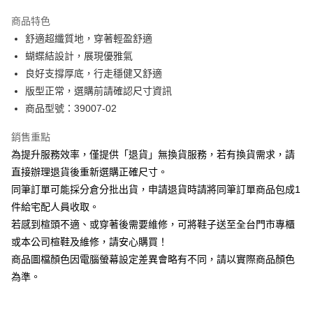
華南商業銀行
彰化商業銀行
國泰世華商業銀行
兆豐國際商業銀行
Apple Pay
上海商業儲蓄銀行
台北富邦商業銀行
商品特色
臺灣中小企業銀行
台中商業銀行
國泰世華商業銀行
兆豐國際商業銀行
舒適超纖質地，穿著輕盈舒適
匯豐（台灣）商業銀行
華泰商業銀行
街口支付
臺灣中小企業銀行
台中商業銀行
蝴蝶結設計，展現優雅氣
聯邦商業銀行
遠東國際商業銀行
匯豐（台灣）商業銀行
華泰商業銀行
悠遊付
元大商業銀行
永豐商業銀行
良好支撐厚底，行走穩健又舒適
聯邦商業銀行
遠東國際商業銀行
玉山商業銀行
星展（台灣）商業銀行
版型正常，選購前請確認尺寸資訊
元大商業銀行
永豐商業銀行
Google Pay
台新國際商業銀行
中國信託商業銀行
玉山商業銀行
星展（台灣）商業銀行
商品型號：39007-02
台灣樂天信用卡公司
台新國際商業銀行
中國信託商業銀行
大哥付你分期
台灣樂天信用卡公司
銷售重點
相關說明
為提升服務效率，僅提供「退貨」無換貨服務，若有換貨需求，請
【大哥付你分期使用說明】
AFTEE先享後付
1.本服務由台灣大哥大提供，台灣大哥大用戶可立即使用無須另外申請。
直接辦理退貨後重新選購正確尺寸。
2.付款方式選擇「大哥付你分期」，訂單成立後會自動跳轉到大哥付的交易
相關說明
同筆訂單可能採分倉分批出貨，申請退貨時請將同筆訂單商品包成1
流程，驗證手機門號後，選擇欲分期的期數、繳款截止日，確認付款後即完
【關於「AFTEE先享後付」】
成交易。
件給宅配人員收取。
ATM付款
AFTEE先享後付是「在收到商品之後才付款」的支付方式。 讓您購物簡單
3.實際核准額度、可分期數及費用金額請依後續交易確認頁面所載為準。
若感到楦頭不適、或穿著後需要維修，可將鞋子送至全台門市專櫃
便利好安心！
4.訂單成立30分鐘內，如未前往確認交易或遇審核未通過，訂單將自動取
１．簡單：不需註冊會員、不需綁卡、不需儲值。
或本公司楦鞋及維修，請安心購買！
運送方式
消。如遇「轉專審核」未通過狀況，表示未達大哥付你分期系統評分，恕無
２．便利：只要手機號碼，簡訊認證，即可結帳。
法說明評估內容。
商品圖檔顏色因電腦螢幕設定差異會略有不同，請以實際商品顏色
３．安心：先確認商品／服務後，再付款。
付款後全家取貨
【繳款方式說明】
為準。
1.分期款項不併入電信帳單，「大哥付你分期」於每月結算日後寄送繳費提
每筆NT$80，滿NT$2,000(含以上)免運費
【「AFTEE先享後付」結帳流程】
醒簡訊。
１．於結帳方式選擇「AFTEE先享後付」後，將跳轉至「AFTEE先享後付」
2.透過簡訊連結打開帳單後，可選擇「超商條碼／台灣大直營門市／銀行轉
付款後7-11取貨
結帳頁面，進行簡訊認證並確認金額後，即可完成結帳。