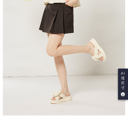
AI
找
尺
寸