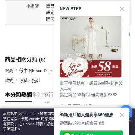
小提醒
商品圖片顏色會因拍攝燈光環境或個人螢幕
NEW STEP
設定不同，而造成部份色差現象，顏色以實
際商品為主。
客服
商品相關分類 (6)
查看全部
跟高
低中跟5.5cm以下
款式
涼鞋、拖鞋
夏天還沒結束，想買的新鞋趁這波
入手🌞
指定商品58折起 最高現折$888
本分類熱銷
全站排行
🎉 8月優惠一次看
①LINE購物最高10%回饋
🎁新用戶加入最高享650優惠
本網站中使用 cookie，欲查詢有關本網站使用 cookie 方式之詳情，及若您不希
②每周限定品現折200
熱門標籤
望在電腦上使用 cookie 時應如何變更電腦的 cookie 設定，請參閱本網站「
隱私
③指定商品58折起 最高現折$888
需同時成為官網會員唷!!
權條款
」之 Cookie 聲明。您繼續使用本網站即表示您同意本公司得按本網站使
用條款之 Cookie 聲明使用 cookie。
了解更多 >
上班鞋、休閒鞋、涼鞋一次逛齊