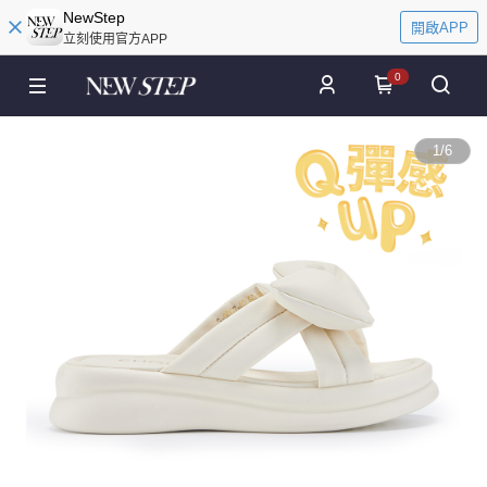
NewStep
開啟APP
立刻使用官方APP
0
1
/
6