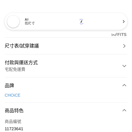
AI
找尺寸
尺寸表/試穿建議
付款與運送方式
宅配免運費
付款方式
品牌
信用卡一次付款
CHOiCE
信用卡分期付款
3 期 0 利率 每期
NT$660
21家銀行
商品特色
6 期 0 利率 每期
NT$330
21家銀行
合作金庫商業銀行
第一商業銀行
商品編號
華南商業銀行
彰化商業銀行
合作金庫商業銀行
第一商業銀行
11723641
LINE Pay
上海商業儲蓄銀行
台北富邦商業銀行