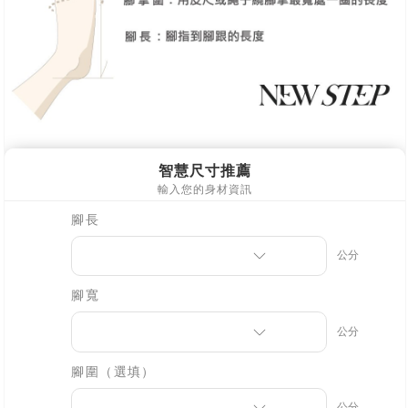
海外宅配
查看運費
【注意事項】
１．透過由恩沛科技股份有限公司提供之「AFTEE先享後付」服務完成之交
易，需依本服務之必要範圍內提供個人資料，並將交易相關給付款項請求債
權轉讓予恩沛科技股份有限公司。
２．關於個人資料處理事宜，請瀏覽以下網址：
https://aftee.tw/terms/#terms3
３．未成年的使用者請事先徵得法定代理人或監護人之同意方可使用
「AFTEE先享後付」，若未經同意申辦者引起之損失，本公司不負相關責
任。
４．使用「AFTEE先享後付」時，將依據個別帳號之用戶狀況，依本公司即
時審查核予不同之上限額度；若仍有額度不足之情形，本公司將視審查結果
請求用戶進行身份認證。
５．嚴禁一人註冊多個帳號或使用他人資訊註冊。若發現惡意使用之情形，
恩沛科技股份有限公司將有權停止該用戶之使用額度並採取法律行動。