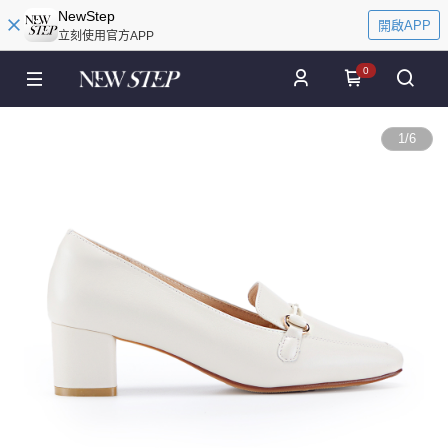
NewStep
開啟APP
立刻使用官方APP
0
1
/
6