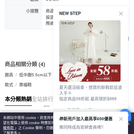
小提醒
商品圖片顏色會因拍攝燈光環境或個人螢幕
NEW STEP
設定不同，而造成部份色差現象，顏色以實
際商品為主。
客服
商品相關分類 (4)
查看全部
跟高
低中跟5.5cm以下
款式
樂福鞋
夏天還沒結束，想買的新鞋趁這波
入手🌞
指定商品58折起 最高現折$888
本分類熱銷
全站排行
🎉 8月優惠一次看
①LINE購物最高10%回饋
🎁新用戶加入最高享650優惠
本網站中使用 cookie，欲查詢有關本網站使用 cookie 方式之詳情，及若您不希
②每周限定品現折200
熱門標籤
望在電腦上使用 cookie 時應如何變更電腦的 cookie 設定，請參閱本網站「
隱私
③指定商品58折起 最高現折$888
需同時成為官網會員唷!!
權條款
」之 Cookie 聲明。您繼續使用本網站即表示您同意本公司得按本網站使
用條款之 Cookie 聲明使用 cookie。
了解更多 >