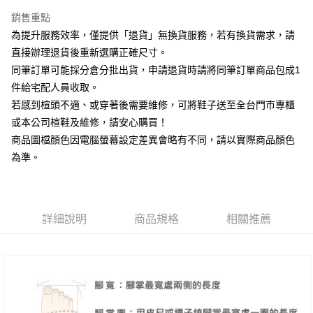
台新國際商業銀行
中國信託商業銀行
大哥付你分期
台灣樂天信用卡公司
銷售重點
相關說明
為提升服務效率，僅提供「退貨」無換貨服務，若有換貨需求，請
【大哥付你分期使用說明】
AFTEE先享後付
1.本服務由台灣大哥大提供，台灣大哥大用戶可立即使用無須另外申請。
直接辦理退貨後重新選購正確尺寸。
2.付款方式選擇「大哥付你分期」，訂單成立後會自動跳轉到大哥付的交易
相關說明
同筆訂單可能採分倉分批出貨，申請退貨時請將同筆訂單商品包成1
流程，驗證手機門號後，選擇欲分期的期數、繳款截止日，確認付款後即完
【關於「AFTEE先享後付」】
成交易。
件給宅配人員收取。
ATM付款
AFTEE先享後付是「在收到商品之後才付款」的支付方式。 讓您購物簡單
3.實際核准額度、可分期數及費用金額請依後續交易確認頁面所載為準。
若感到楦頭不適、或穿著後需要維修，可將鞋子送至全台門市專櫃
便利好安心！
4.訂單成立30分鐘內，如未前往確認交易或遇審核未通過，訂單將自動取
１．簡單：不需註冊會員、不需綁卡、不需儲值。
或本公司楦鞋及維修，請安心購買！
運送方式
消。如遇「轉專審核」未通過狀況，表示未達大哥付你分期系統評分，恕無
２．便利：只要手機號碼，簡訊認證，即可結帳。
法說明評估內容。
商品圖檔顏色因電腦螢幕設定差異會略有不同，請以實際商品顏色
３．安心：先確認商品／服務後，再付款。
付款後全家取貨
【繳款方式說明】
為準。
1.分期款項不併入電信帳單，「大哥付你分期」於每月結算日後寄送繳費提
每筆NT$80，滿NT$2,000(含以上)免運費
【「AFTEE先享後付」結帳流程】
醒簡訊。
１．於結帳方式選擇「AFTEE先享後付」後，將跳轉至「AFTEE先享後付」
2.透過簡訊連結打開帳單後，可選擇「超商條碼／台灣大直營門市／銀行轉
付款後7-11取貨
結帳頁面，進行簡訊認證並確認金額後，即可完成結帳。
帳／街口支付／iPASS MONEY」等通路繳費。
２．訂單成立數日內，您將收到繳費通知簡訊。
每筆NT$80，滿NT$2,000(含以上)免運費
３．收到繳費通知簡訊後14天內，點擊此簡訊中的連結，可透過四大超商／
詳細說明
商品規格
相關推薦
【注意事項】
ATM／網路銀行／等多元方式進行付款，方視為交易完成。
宅配
1.本服務係由「台灣大哥大股份有限公司」（以下簡稱本公司）所提供，讓
※ 請注意：結帳手續完成當下不需立刻繳費，但若您需要取消訂單，請聯絡
用戶於交易時，得透過本服務購買商品或服務，並由商店將買賣／分期付款
免運費
購買商品的店家。未經商家同意取消之訂單仍視為有效，需透過AFTEE先享
買賣價金債權讓與本公司後，依約使用本公司帳單繳交帳款。
後付繳納相關費用。
2.基於同意付款使用「大哥付你分期」之契約關係目的，商店將以您的個人
離島宅配
※ 交易是否成功請以「AFTEE先享後付 」之結帳頁面顯示為準，若有關於
資料（包含姓名、電話或地址）提供予台灣大哥大進項蒐集、處理及利用，
是否繳費成功／繳費後需取消欲退款等相關疑問，請聯繫「AFTEE先享後付
每筆NT$280
由本公司與您本人進行分期帳單所需資料之確認、核對及更正。
客戶支援中心」
https://netprotections.freshdesk.com/support/home
3.完整用戶服務條款，請詳閱以下連結：
https://oppay.tw/userRule