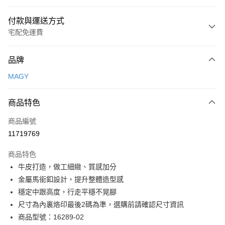
付款與運送方式
宅配免運費
付款方式
品牌
信用卡一次付款
MAGY
信用卡分期付款
3 期 0 利率 每期
NT$826
21家銀行
商品特色
6 期 0 利率 每期
NT$413
21家銀行
合作金庫商業銀行
第一商業銀行
商品編號
華南商業銀行
彰化商業銀行
合作金庫商業銀行
第一商業銀行
11719769
LINE Pay
上海商業儲蓄銀行
台北富邦商業銀行
華南商業銀行
彰化商業銀行
國泰世華商業銀行
兆豐國際商業銀行
Apple Pay
上海商業儲蓄銀行
台北富邦商業銀行
商品特色
臺灣中小企業銀行
台中商業銀行
國泰世華商業銀行
兆豐國際商業銀行
牛皮打造，做工細緻、質感加分
匯豐（台灣）商業銀行
華泰商業銀行
街口支付
臺灣中小企業銀行
台中商業銀行
金屬馬銜釦設計，提升整體造型感
聯邦商業銀行
遠東國際商業銀行
匯豐（台灣）商業銀行
華泰商業銀行
悠遊付
元大商業銀行
永豐商業銀行
穩定中跟高度，行走平穩不晃腳
聯邦商業銀行
遠東國際商業銀行
玉山商業銀行
星展（台灣）商業銀行
尺寸為內裏烙印最後2碼為準，選購前請確認尺寸資訊
元大商業銀行
永豐商業銀行
Google Pay
台新國際商業銀行
中國信託商業銀行
玉山商業銀行
星展（台灣）商業銀行
商品型號：16289-02
台灣樂天信用卡公司