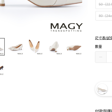
50（22
80（24
尺寸表/試
數量
付款與運