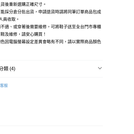
天信用卡公司
退貨後重新選購正確尺寸。
你分期使用說明】
可能採分倉分批出貨，申請退貨時請將同筆訂單商品包成
享後付
由台灣大哥大提供，台灣大哥大用戶可立即使用無須另外申請。
人員收取。
式選擇「大哥付你分期」，訂單成立後會自動跳轉到大哥付的交易
證手機門號後，選擇欲分期的期數、繳款截止日，確認付款後即
頭不適、或穿著後需要維修，可將鞋子送至全台門市專櫃
FTEE先享後付」】
。
先享後付是「在收到商品之後才付款」的支付方式。 讓您購物簡單
楦鞋及維修，請安心購買！
准額度、可分期數及費用金額請依後續交易確認頁面所載為準。
心！
顏色因電腦螢幕設定差異會略有不同，請以實際商品顏色
立30分鐘內，如未前往確認交易或遇審核未通過，訂單將自動取
：不需註冊會員、不需綁卡、不需儲值。
「轉專審核」未通過狀況，表示未達大哥付你分期系統評分，恕
：只要手機號碼，簡訊認證，即可結帳。
評估內容。
：先確認商品／服務後，再付款。
式說明】
家取貨
項不併入電信帳單，「大哥付你分期」於每月結算日後寄送繳費提
EE先享後付」結帳流程】
類 (4)
0，滿NT$2,000(含以上)免運費
方式選擇「AFTEE先享後付」後，將跳轉至「AFTEE先享後
訊連結打開帳單後，可選擇「超商條碼／台灣大直營門市／銀行轉
頁面，進行簡訊認證並確認金額後，即可完成結帳。
付／iPASS MONEY」等通路繳費。
中跟5.5cm以下
1取貨
成立數日內，您將收到繳費通知簡訊。
客服
費通知簡訊後14天內，點擊此簡訊中的連結，可透過四大超商
0，滿NT$2,000(含以上)免運費
項】
頭鞋
網路銀行／等多元方式進行付款，方視為交易完成。
係由「台灣大哥大股份有限公司」（以下簡稱本公司）所提供，讓
：結帳手續完成當下不需立刻繳費，但若您需要取消訂單，請聯
新品 週週上新】
易時，得透過本服務購買商品或服務，並由商店將買賣／分期付
的店家。未經商家同意取消之訂單仍視為有效，需透過AFTEE
金債權讓與本公司後，依約使用本公司帳單繳交帳款。
繳納相關費用。
心動價 全館58折起 】
意付款使用「大哥付你分期」之契約關係目的，商店將以您的個人
否成功請以「AFTEE先享後付 」之結帳頁面顯示為準，若有關於
含姓名、電話或地址）提供予台灣大哥大進項蒐集、處理及利
功／繳費後需取消欲退款等相關疑問，請聯繫「AFTEE先享後
公司與您本人進行分期帳單所需資料之確認、核對及更正。
援中心」
https://netprotections.freshdesk.com/support/home
80
戶服務條款，請詳閱以下連結：
https://oppay.tw/userRule