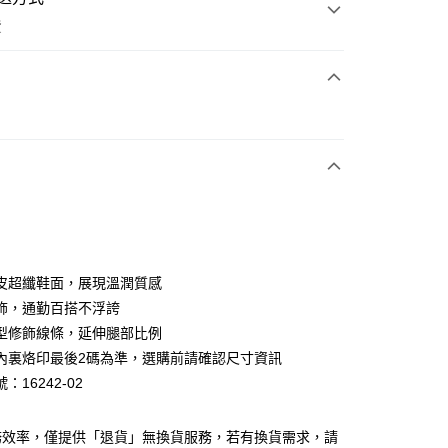
費
次付款
期付款
0 利率 每期
NT$726
21家銀行
0 利率 每期
NT$363
21家銀行
庫商業銀行
第一商業銀行
業銀行
彰化商業銀行
庫商業銀行
第一商業銀行
業儲蓄銀行
台北富邦商業銀行
業銀行
彰化商業銀行
華商業銀行
兆豐國際商業銀行
皮超纖鞋面，展現溫潤質感
業儲蓄銀行
台北富邦商業銀行
小企業銀行
台中商業銀行
飾，通勤百搭不浮誇
華商業銀行
兆豐國際商業銀行
台灣）商業銀行
華泰商業銀行
小企業銀行
台中商業銀行
型修飾線條，延伸腿部比例
業銀行
遠東國際商業銀行
台灣）商業銀行
華泰商業銀行
內裏烙印最後2碼為準，選購前請確認尺寸資訊
業銀行
永豐商業銀行
業銀行
遠東國際商業銀行
：16242-02
業銀行
星展（台灣）商業銀行
業銀行
永豐商業銀行
y
際商業銀行
中國信託商業銀行
業銀行
星展（台灣）商業銀行
天信用卡公司
際商業銀行
中國信託商業銀行
分期
務效率，僅提供「退貨」無換貨服務，若有換貨需求，請