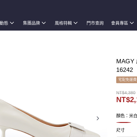
動態
集團品牌
風格特輯
門市查詢
會員專區
MAGY
16242
宅配免運費
NT$4,380
NT$2,
顏色：米
尺寸