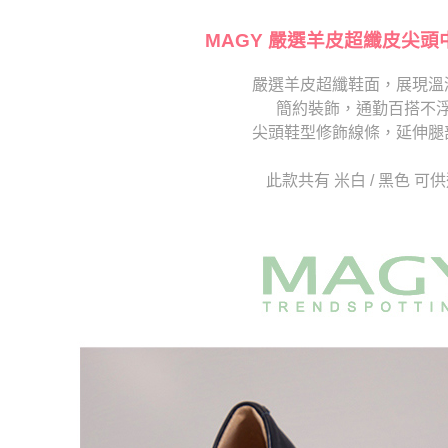
【注意事
海外宅配
１．透過由
交易，需
MAGY 嚴選羊皮超纖皮尖頭
求債權轉
２．關於
嚴選羊皮超纖鞋面，展現溫
https://aft
簡約裝飾，通勤百搭不
３．未成
「AFTE
尖頭鞋型修飾線條，延伸腿
任。
４．使用「
此款共有 米白 / 黑色 可
即時審查
結果請求
５．嚴禁
形，恩沛
動。