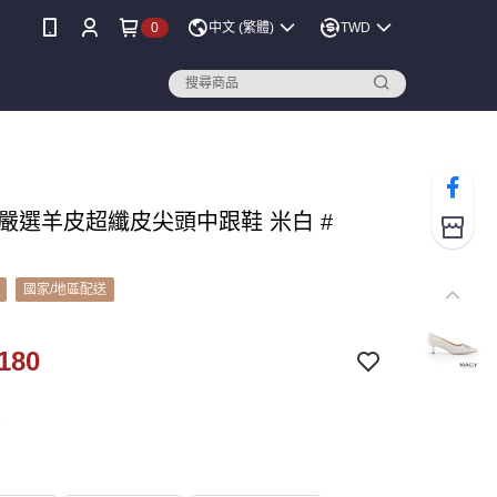
0
中文 (繁體)
TWD
 嚴選羊皮超纖皮尖頭中跟鞋 米白 #
國家/地區配送
180
白