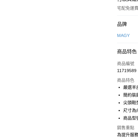
宅配免運
付款方式
品牌
信用卡一
MAGY
信用卡分
商品特色
3 期 
商品編號
6 期 
合作金
11719589
華南商
合作金
LINE Pay
上海商
商品特色
華南商
國泰世
嚴選羊
Apple Pay
上海商
臺灣中
簡約裝
國泰世
匯豐（
街口支付
臺灣中
尖頭鞋
聯邦商
匯豐（
尺寸為
悠遊付
元大商
聯邦商
商品型號
玉山商
元大商
Google Pa
台新國
玉山商
銷售重點
台灣樂
台新國
大哥付你
為提升服