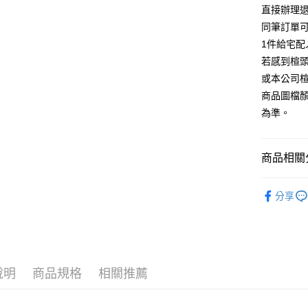
台灣樂
相關說明
直接辦理
【大哥付
同筆訂單
AFTEE先
1.本服務
1件給宅配
2.付款方
相關說明
流程，驗
若感到楦
【關於「A
ATM付款
完成交易
AFTEE
或本公司
3.實際核
便利好安
商品圖檔
4.訂單成
１．簡單
消。如遇
２．便利
為準。
運送方式
無法說明
３．安心
【繳款方
付款後全
1.分期款
【「AFT
商品相關分
醒簡訊。
每筆NT$8
１．於結帳
2.透過簡
付」結帳
帳／街口支
跟高
低
付款後7-1
２．訂單
分享
３．收到繳
每筆NT$8
款式
【注意事
尖
／ATM／
1.本服務
※ 請注意
宅配
🔥【春夏
用戶於交
絡購買商品
款買賣價
先享後付
免運費
🔥【夏日
2.基於同
※ 交易是
資料（包
是否繳費成
說明
商品規格
相關推薦
離島宅配
用，由本
付客戶支
每筆NT$2
3.完整用