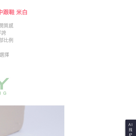
項】
查看運費
恩沛科技股份有限公司提供之「AFTEE先享後付」服務完成之
依本服務之必要範圍內提供個人資料，並將交易相關給付款項請
中跟鞋 米白
讓予恩沛科技股份有限公司。
個人資料處理事宜，請瀏覽以下網址：
潤質感
ee.tw/terms/#terms3
浮誇
年的使用者請事先徵得法定代理人或監護人之同意方可使用
E先享後付」，若未經同意申辦者引起之損失，本公司不負相關責
部比例
AFTEE先享後付」時，將依據個別帳號之用戶狀況，依本公司
供選擇
核予不同之上限額度；若仍有額度不足之情形，本公司將視審查
用戶進行身份認證。
一人註冊多個帳號或使用他人資訊註冊。若發現惡意使用之情
科技股份有限公司將有權停止該用戶之使用額度並採取法律行
AI
找
尺