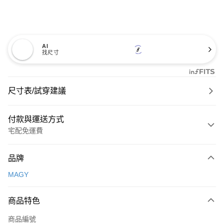
AI
找尺寸
尺寸表/試穿建議
付款與運送方式
宅配免運費
付款方式
品牌
信用卡一次付款
MAGY
信用卡分期付款
3 期 0 利率 每期
NT$660
21家銀行
商品特色
6 期 0 利率 每期
NT$330
21家銀行
合作金庫商業銀行
第一商業銀行
商品編號