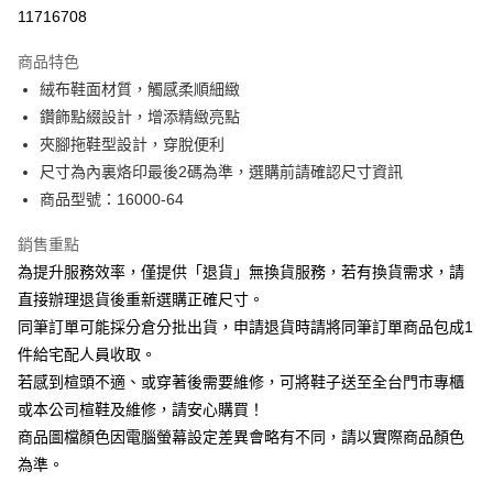
華南商業銀行
彰化商業銀行
合作金庫商業銀行
第一商業銀行
11716708
LINE Pay
上海商業儲蓄銀行
台北富邦商業銀行
華南商業銀行
彰化商業銀行
國泰世華商業銀行
兆豐國際商業銀行
Apple Pay
上海商業儲蓄銀行
台北富邦商業銀行
商品特色
臺灣中小企業銀行
台中商業銀行
國泰世華商業銀行
兆豐國際商業銀行
絨布鞋面材質，觸感柔順細緻
匯豐（台灣）商業銀行
華泰商業銀行
街口支付
臺灣中小企業銀行
台中商業銀行
鑽飾點綴設計，增添精緻亮點
聯邦商業銀行
遠東國際商業銀行
匯豐（台灣）商業銀行
華泰商業銀行
悠遊付
元大商業銀行
永豐商業銀行
夾腳拖鞋型設計，穿脫便利
聯邦商業銀行
遠東國際商業銀行
玉山商業銀行
星展（台灣）商業銀行
尺寸為內裏烙印最後2碼為準，選購前請確認尺寸資訊
元大商業銀行
永豐商業銀行
Google Pay
台新國際商業銀行
中國信託商業銀行
玉山商業銀行
星展（台灣）商業銀行
商品型號：16000-64
台灣樂天信用卡公司
台新國際商業銀行
中國信託商業銀行
大哥付你分期
台灣樂天信用卡公司
銷售重點
相關說明
為提升服務效率，僅提供「退貨」無換貨服務，若有換貨需求，請
【大哥付你分期使用說明】
AFTEE先享後付
1.本服務由台灣大哥大提供，台灣大哥大用戶可立即使用無須另外申請。
直接辦理退貨後重新選購正確尺寸。
2.付款方式選擇「大哥付你分期」，訂單成立後會自動跳轉到大哥付的交易
相關說明
同筆訂單可能採分倉分批出貨，申請退貨時請將同筆訂單商品包成1
流程，驗證手機門號後，選擇欲分期的期數、繳款截止日，確認付款後即完
【關於「AFTEE先享後付」】
成交易。
件給宅配人員收取。
ATM付款
AFTEE先享後付是「在收到商品之後才付款」的支付方式。 讓您購物簡單
3.實際核准額度、可分期數及費用金額請依後續交易確認頁面所載為準。
若感到楦頭不適、或穿著後需要維修，可將鞋子送至全台門市專櫃
便利好安心！
4.訂單成立30分鐘內，如未前往確認交易或遇審核未通過，訂單將自動取
１．簡單：不需註冊會員、不需綁卡、不需儲值。
或本公司楦鞋及維修，請安心購買！
運送方式
消。如遇「轉專審核」未通過狀況，表示未達大哥付你分期系統評分，恕無
２．便利：只要手機號碼，簡訊認證，即可結帳。
法說明評估內容。
商品圖檔顏色因電腦螢幕設定差異會略有不同，請以實際商品顏色
３．安心：先確認商品／服務後，再付款。
宅配
【繳款方式說明】
為準。
1.分期款項不併入電信帳單，「大哥付你分期」於每月結算日後寄送繳費提
免運費
【「AFTEE先享後付」結帳流程】
醒簡訊。