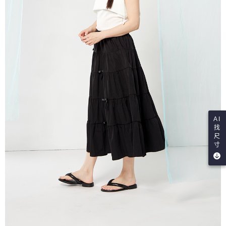
AI
找
尺
寸