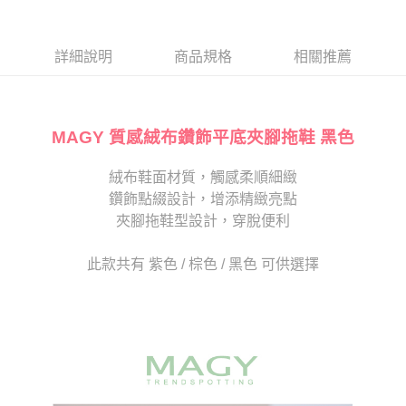
１．於結帳方式選擇「AFTEE先享後付」後，將跳轉至「AFTEE先享後付」
2.透過簡訊連結打開帳單後，可選擇「超商條碼／台灣大直營門市／銀行轉
離島宅配
結帳頁面，進行簡訊認證並確認金額後，即可完成結帳。
帳／街口支付／iPASS MONEY」等通路繳費。
２．訂單成立數日內，您將收到繳費通知簡訊。
每筆NT$280
３．收到繳費通知簡訊後14天內，點擊此簡訊中的連結，可透過四大超商／
詳細說明
商品規格
相關推薦
【注意事項】
ATM／網路銀行／等多元方式進行付款，方視為交易完成。
1.本服務係由「台灣大哥大股份有限公司」（以下簡稱本公司）所提供，讓
※ 請注意：結帳手續完成當下不需立刻繳費，但若您需要取消訂單，請聯絡
用戶於交易時，得透過本服務購買商品或服務，並由商店將買賣／分期付款
購買商品的店家。未經商家同意取消之訂單仍視為有效，需透過AFTEE先享
買賣價金債權讓與本公司後，依約使用本公司帳單繳交帳款。
後付繳納相關費用。
2.基於同意付款使用「大哥付你分期」之契約關係目的，商店將以您的個人
MAGY 質感絨布鑽飾平底夾腳拖鞋 黑色
※ 交易是否成功請以「AFTEE先享後付 」之結帳頁面顯示為準，若有關於
資料（包含姓名、電話或地址）提供予台灣大哥大進項蒐集、處理及利用，
是否繳費成功／繳費後需取消欲退款等相關疑問，請聯繫「AFTEE先享後付
由本公司與您本人進行分期帳單所需資料之確認、核對及更正。
客戶支援中心」
https://netprotections.freshdesk.com/support/home
絨布鞋面材質，觸感柔順細緻
3.完整用戶服務條款，請詳閱以下連結：
https://oppay.tw/userRule
鑽飾點綴設計，增添精緻亮點
【注意事項】
１．透過由恩沛科技股份有限公司提供之「AFTEE先享後付」服務完成之交
夾腳拖鞋型設計，穿脫便利
易，需依本服務之必要範圍內提供個人資料，並將交易相關給付款項請求債
權轉讓予恩沛科技股份有限公司。
此款共有 紫色 / 棕色 / 黑色 可供選擇
２．關於個人資料處理事宜，請瀏覽以下網址：
https://aftee.tw/terms/#terms3
３．未成年的使用者請事先徵得法定代理人或監護人之同意方可使用
「AFTEE先享後付」，若未經同意申辦者引起之損失，本公司不負相關責
任。
４．使用「AFTEE先享後付」時，將依據個別帳號之用戶狀況，依本公司即
時審查核予不同之上限額度；若仍有額度不足之情形，本公司將視審查結果
請求用戶進行身份認證。
５．嚴禁一人註冊多個帳號或使用他人資訊註冊。若發現惡意使用之情形，