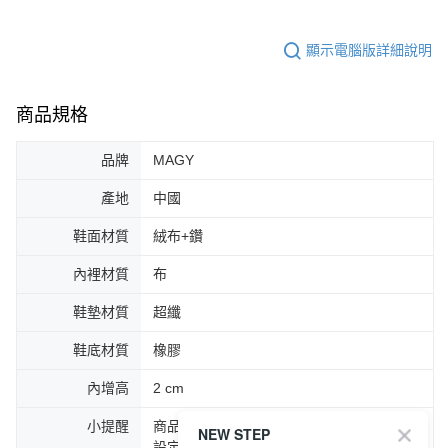
顯示電腦版詳細說明
商品規格
品牌
MAGY
產地
中國
鞋面材質
絨布+鑽
內裡材質
布
鞋墊材質
超纖
鞋底材質
橡膠
內增高
2 cm
小提醒
商品圖片顏色會因拍攝燈光環境或個人螢幕
NEW STEP
設定不同，而造成部份色差現象，顏色以實