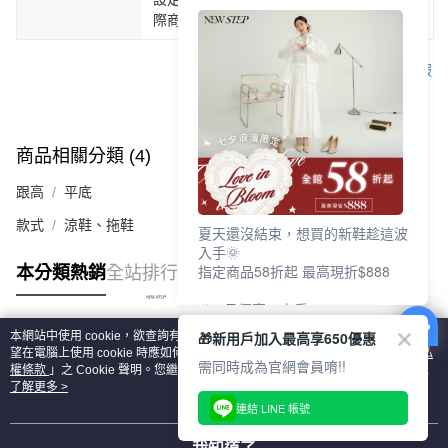
際商品為主。
客服
商品相關分類 (4)
查看全部
跟高
平底
款式
涼鞋、拖鞋
夏天還沒結束，想買的新鞋趁這波
入手🌞
指定商品58折起 最高現折$888
本分類熱銷
全站排行
🎉 8月優惠一次看
①LINE購物最高10%回饋
🎁新用戶加入最高享650優惠
本網站中使用 cookie，欲查詢有關本網站使用 cookie 方式之詳情，及若您不希
②每周限定品現折200
熱門標籤
望在電腦上使用 cookie 時應如何變更電腦的 cookie 設定，請參閱本網站「
隱私
③指定商品58折起 最高現折$888
需同時成為官網會員唷!!
權條款
」之 Cookie 聲明。您繼續使用本網站即表示您同意本公司得按本網站使
用條款之 Cookie 聲明使用 cookie。
了解更多 >
上班鞋、休閒鞋、涼鞋一次逛齊
連結 LINE 帳號
好搭、出遊好走、聚會也漂亮