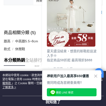
際商品為主。
客服
商品相關分類 (5)
查看全部
跟高
中高跟5.5~8cm
款式
休閒鞋
夏天還沒結束，想買的新鞋趁這波
入手🌞
指定商品58折起 最高現折$888
本分類熱銷
全站排行
🎉 8月優惠一次看
①LINE購物最高10%回饋
🎁新用戶加入最高享650優惠
本網站中使用 cookie，欲查詢有關本網站使用 cookie 方式之詳情，及若您不希
②每周限定品現折200
熱門標籤
望在電腦上使用 cookie 時應如何變更電腦的 cookie 設定，請參閱本網站「
隱私
③指定商品58折起 最高現折$888
需同時成為官網會員唷!!
權條款
」之 Cookie 聲明。您繼續使用本網站即表示您同意本公司得按本網站使
用條款之 Cookie 聲明使用 cookie。
了解更多 >
上班鞋、休閒鞋、涼鞋一次逛齊
連結 LINE 帳號
好搭、出遊好走、聚會也漂亮
我知道了