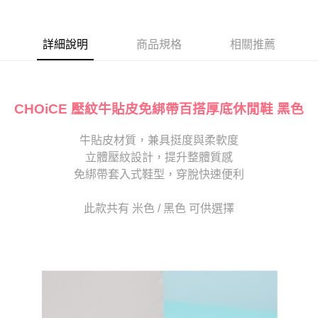
１．於結帳方式選擇「AFTEE先享後付」後，將跳轉至「AFTEE先享後付」
2.透過簡訊連結打開帳單後，可選擇「超商條碼／台灣大直營門市／銀行轉
付款後7-11取貨
結帳頁面，進行簡訊認證並確認金額後，即可完成結帳。
帳／街口支付／iPASS MONEY」等通路繳費。
２．訂單成立數日內，您將收到繳費通知簡訊。
每筆NT$80，滿NT$2,000(含以上)免運費
３．收到繳費通知簡訊後14天內，點擊此簡訊中的連結，可透過四大超商／
詳細說明
商品規格
相關推薦
【注意事項】
ATM／網路銀行／等多元方式進行付款，方視為交易完成。
宅配
1.本服務係由「台灣大哥大股份有限公司」（以下簡稱本公司）所提供，讓
※ 請注意：結帳手續完成當下不需立刻繳費，但若您需要取消訂單，請聯絡
用戶於交易時，得透過本服務購買商品或服務，並由商店將買賣／分期付款
免運費
購買商品的店家。未經商家同意取消之訂單仍視為有效，需透過AFTEE先享
買賣價金債權讓與本公司後，依約使用本公司帳單繳交帳款。
後付繳納相關費用。
2.基於同意付款使用「大哥付你分期」之契約關係目的，商店將以您的個人
離島宅配
CHOiCE 壓紋牛貼皮免綁帶百搭厚底休閒鞋 黑色
※ 交易是否成功請以「AFTEE先享後付 」之結帳頁面顯示為準，若有關於
資料（包含姓名、電話或地址）提供予台灣大哥大進項蒐集、處理及利用，
是否繳費成功／繳費後需取消欲退款等相關疑問，請聯繫「AFTEE先享後付
每筆NT$280
由本公司與您本人進行分期帳單所需資料之確認、核對及更正。
客戶支援中心」
https://netprotections.freshdesk.com/support/home
3.完整用戶服務條款，請詳閱以下連結：
牛貼皮材質，兼具挺度與柔軟度
https://oppay.tw/userRule
海外宅配
查看運費
立體壓紋設計，提升整體質感
【注意事項】
１．透過由恩沛科技股份有限公司提供之「AFTEE先享後付」服務完成之交
免綁帶套入式鞋型，穿脫快速便利
易，需依本服務之必要範圍內提供個人資料，並將交易相關給付款項請求債
權轉讓予恩沛科技股份有限公司。
此款共有 米色 / 黑色 可供選擇
２．關於個人資料處理事宜，請瀏覽以下網址：
https://aftee.tw/terms/#terms3
３．未成年的使用者請事先徵得法定代理人或監護人之同意方可使用
「AFTEE先享後付」，若未經同意申辦者引起之損失，本公司不負相關責
任。
４．使用「AFTEE先享後付」時，將依據個別帳號之用戶狀況，依本公司即
時審查核予不同之上限額度；若仍有額度不足之情形，本公司將視審查結果
請求用戶進行身份認證。
５．嚴禁一人註冊多個帳號或使用他人資訊註冊。若發現惡意使用之情形，