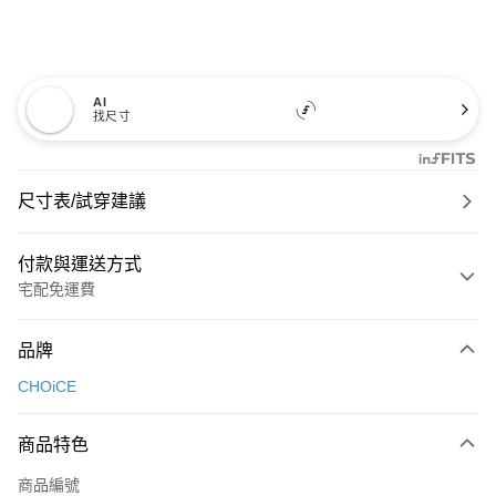
AI
找尺寸
尺寸表/試穿建議
付款與運送方式
宅配免運費
付款方式
品牌
信用卡一次付款
CHOiCE
信用卡分期付款
3 期 0 利率 每期
NT$826
21家銀行
商品特色
6 期 0 利率 每期
NT$413
21家銀行
合作金庫商業銀行
第一商業銀行
商品編號