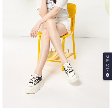
AI
找
尺
寸