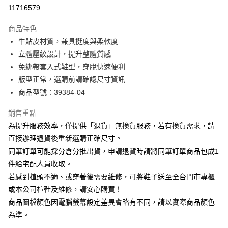
華南商業銀行
彰化商業銀行
合作金庫商業銀行
第一商業銀行
11716579
LINE Pay
上海商業儲蓄銀行
台北富邦商業銀行
華南商業銀行
彰化商業銀行
國泰世華商業銀行
兆豐國際商業銀行
Apple Pay
上海商業儲蓄銀行
台北富邦商業銀行
商品特色
臺灣中小企業銀行
台中商業銀行
國泰世華商業銀行
兆豐國際商業銀行
牛貼皮材質，兼具挺度與柔軟度
匯豐（台灣）商業銀行
華泰商業銀行
街口支付
臺灣中小企業銀行
台中商業銀行
立體壓紋設計，提升整體質感
聯邦商業銀行
遠東國際商業銀行
匯豐（台灣）商業銀行
華泰商業銀行
悠遊付
元大商業銀行
永豐商業銀行
免綁帶套入式鞋型，穿脫快速便利
聯邦商業銀行
遠東國際商業銀行
玉山商業銀行
星展（台灣）商業銀行
版型正常，選購前請確認尺寸資訊
元大商業銀行
永豐商業銀行
Google Pay
台新國際商業銀行
中國信託商業銀行
玉山商業銀行
星展（台灣）商業銀行
商品型號：39384-04
台灣樂天信用卡公司
台新國際商業銀行
中國信託商業銀行
大哥付你分期
台灣樂天信用卡公司
銷售重點
相關說明
為提升服務效率，僅提供「退貨」無換貨服務，若有換貨需求，請
【大哥付你分期使用說明】
AFTEE先享後付
1.本服務由台灣大哥大提供，台灣大哥大用戶可立即使用無須另外申請。
直接辦理退貨後重新選購正確尺寸。
2.付款方式選擇「大哥付你分期」，訂單成立後會自動跳轉到大哥付的交易
相關說明
同筆訂單可能採分倉分批出貨，申請退貨時請將同筆訂單商品包成1
流程，驗證手機門號後，選擇欲分期的期數、繳款截止日，確認付款後即完
【關於「AFTEE先享後付」】
成交易。
件給宅配人員收取。
ATM付款
AFTEE先享後付是「在收到商品之後才付款」的支付方式。 讓您購物簡單
3.實際核准額度、可分期數及費用金額請依後續交易確認頁面所載為準。
若感到楦頭不適、或穿著後需要維修，可將鞋子送至全台門市專櫃
便利好安心！
4.訂單成立30分鐘內，如未前往確認交易或遇審核未通過，訂單將自動取
１．簡單：不需註冊會員、不需綁卡、不需儲值。
或本公司楦鞋及維修，請安心購買！
運送方式
消。如遇「轉專審核」未通過狀況，表示未達大哥付你分期系統評分，恕無
２．便利：只要手機號碼，簡訊認證，即可結帳。
法說明評估內容。
商品圖檔顏色因電腦螢幕設定差異會略有不同，請以實際商品顏色
３．安心：先確認商品／服務後，再付款。
付款後全家取貨
【繳款方式說明】
為準。
1.分期款項不併入電信帳單，「大哥付你分期」於每月結算日後寄送繳費提
每筆NT$80，滿NT$2,000(含以上)免運費
【「AFTEE先享後付」結帳流程】
醒簡訊。