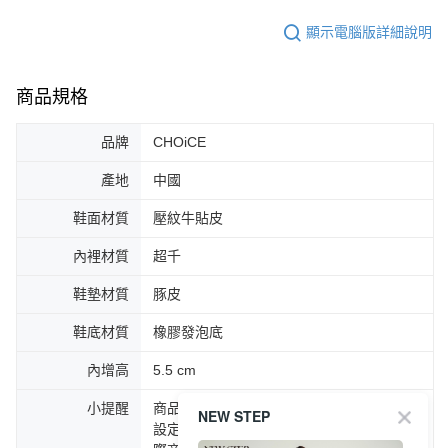
顯示電腦版詳細說明
商品規格
品牌
CHOiCE
產地
中國
鞋面材質
壓紋牛貼皮
內裡材質
超千
鞋墊材質
豚皮
鞋底材質
橡膠發泡底
內增高
5.5 cm
小提醒
商品圖片顏色會因拍攝燈光環境或個人螢幕
NEW STEP
設定不同，而造成部份色差現象，顏色以實