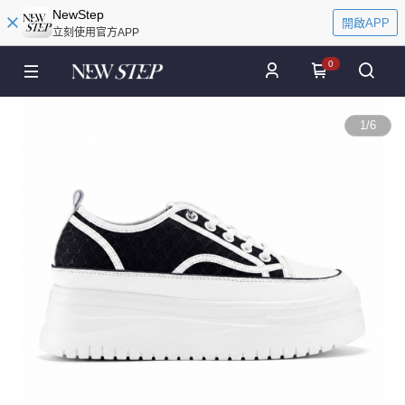
NewStep
開啟APP
立刻使用官方APP
0
1
/
6