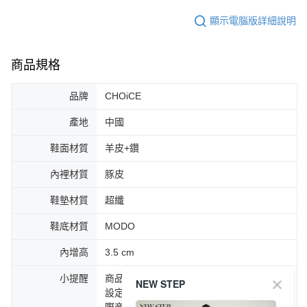
顯示電腦版詳細說明
商品規格
品牌
CHOiCE
產地
中國
鞋面材質
羊皮+鑽
內裡材質
豚皮
鞋墊材質
超纖
鞋底材質
MODO
內增高
3.5 cm
小提醒
商品圖片顏色會因拍攝燈光環境或個人螢幕
NEW STEP
設定不同，而造成部份色差現象，顏色以實
際商品為主。