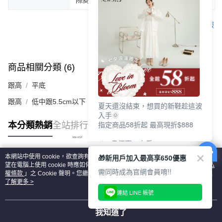
客服
商品相關分類 (6)
查看全部
跟高
平底
跟高
低中跟5.5cm以下
夏天還沒結束，想買的新鞋趁這波
入手🌞
指定商品58折起 最高現折$888
本分類熱銷
全站排行
🎉 8月優惠一次看
①LINE購物最高10%回饋
🎁新用戶加入最高享650優惠
本網站中使用 cookie，欲查詢有關本網站使用 cookie 方式之詳情，及若您不希
②每周限定品現折200
熱門標籤
望在電腦上使用 cookie 時應如何變更電腦的 cookie 設定，請參閱本網站「
隱私
③指定商品58折起 最高現折$888
需同時成為官網會員唷!!
權條款
」之 Cookie 聲明。您繼續使用本網站即表示您同意本公司得按本網站使
用條款之 Cookie 聲明使用 cookie。
了解更多 >
上班鞋、休閒鞋、涼鞋一次逛齊
連結 LINE 帳號
好搭、出遊好走、聚會也漂亮
我知道了