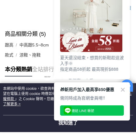
客服
商品相關分類 (5)
查看全部
跟高
中高跟5.5~8cm
款式
涼鞋、拖鞋
夏天還沒結束，想買的新鞋趁這波
入手🌞
指定商品58折起 最高現折$888
本分類熱銷
全站排行
🎉 8月優惠一次看
①LINE購物最高10%回饋
🎁新用戶加入最高享650優惠
本網站中使用 cookie，欲查詢有關本網站使用 cookie 方式之詳情，及若您不希
②每周限定品現折200
熱門標籤
望在電腦上使用 cookie 時應如何變更電腦的 cookie 設定，請參閱本網站「
隱私
③指定商品58折起 最高現折$888
需同時成為官網會員唷!!
權條款
」之 Cookie 聲明。您繼續使用本網站即表示您同意本公司得按本網站使
用條款之 Cookie 聲明使用 cookie。
了解更多 >
上班鞋、休閒鞋、涼鞋一次逛齊
連結 LINE 帳號
好搭、出遊好走、聚會也漂亮
我知道了