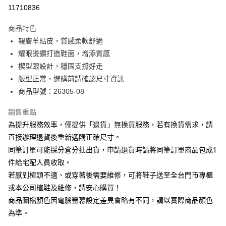
華南商業銀行
彰化商業銀行
合作金庫商業銀行
第一商業銀行
11710836
LINE Pay
上海商業儲蓄銀行
台北富邦商業銀行
華南商業銀行
彰化商業銀行
國泰世華商業銀行
兆豐國際商業銀行
Apple Pay
上海商業儲蓄銀行
台北富邦商業銀行
商品特色
臺灣中小企業銀行
台中商業銀行
國泰世華商業銀行
兆豐國際商業銀行
親膚羊貼皮，質感柔軟舒適
匯豐（台灣）商業銀行
華泰商業銀行
街口支付
臺灣中小企業銀行
台中商業銀行
耀眼燙鑽打造鞋面，增添質感
聯邦商業銀行
遠東國際商業銀行
匯豐（台灣）商業銀行
華泰商業銀行
悠遊付
元大商業銀行
永豐商業銀行
楔型跟設計，穩固支撐好走
聯邦商業銀行
遠東國際商業銀行
玉山商業銀行
星展（台灣）商業銀行
版型正常，選購前請確認尺寸資訊
元大商業銀行
永豐商業銀行
Google Pay
台新國際商業銀行
中國信託商業銀行
玉山商業銀行
星展（台灣）商業銀行
商品型號：26305-08
台灣樂天信用卡公司
台新國際商業銀行
中國信託商業銀行
大哥付你分期
台灣樂天信用卡公司
銷售重點
相關說明
為提升服務效率，僅提供「退貨」無換貨服務，若有換貨需求，請
【大哥付你分期使用說明】
AFTEE先享後付
1.本服務由台灣大哥大提供，台灣大哥大用戶可立即使用無須另外申請。
直接辦理退貨後重新選購正確尺寸。
2.付款方式選擇「大哥付你分期」，訂單成立後會自動跳轉到大哥付的交易
相關說明
同筆訂單可能採分倉分批出貨，申請退貨時請將同筆訂單商品包成1
流程，驗證手機門號後，選擇欲分期的期數、繳款截止日，確認付款後即完
【關於「AFTEE先享後付」】
成交易。
件給宅配人員收取。
ATM付款
AFTEE先享後付是「在收到商品之後才付款」的支付方式。 讓您購物簡單
3.實際核准額度、可分期數及費用金額請依後續交易確認頁面所載為準。
若感到楦頭不適、或穿著後需要維修，可將鞋子送至全台門市專櫃
便利好安心！
4.訂單成立30分鐘內，如未前往確認交易或遇審核未通過，訂單將自動取
１．簡單：不需註冊會員、不需綁卡、不需儲值。
或本公司楦鞋及維修，請安心購買！
運送方式
消。如遇「轉專審核」未通過狀況，表示未達大哥付你分期系統評分，恕無
２．便利：只要手機號碼，簡訊認證，即可結帳。
法說明評估內容。
商品圖檔顏色因電腦螢幕設定差異會略有不同，請以實際商品顏色
３．安心：先確認商品／服務後，再付款。
付款後全家取貨
【繳款方式說明】
為準。
1.分期款項不併入電信帳單，「大哥付你分期」於每月結算日後寄送繳費提
每筆NT$80，滿NT$2,000(含以上)免運費
【「AFTEE先享後付」結帳流程】
醒簡訊。