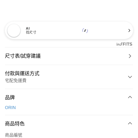
AI
找尺寸
尺寸表/試穿建議
付款與運送方式
宅配免運費
付款方式
品牌
信用卡一次付款
ORIN
信用卡分期付款
3 期 0 利率 每期
NT$826
21家銀行
商品特色
6 期 0 利率 每期
NT$413
21家銀行
合作金庫商業銀行
第一商業銀行
商品編號