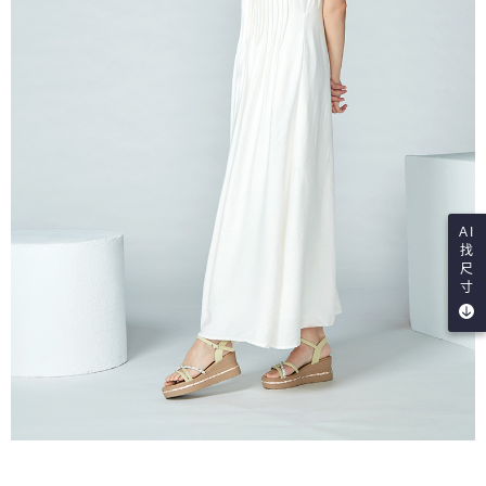
AI
找
尺
寸