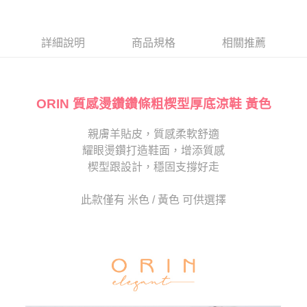
１．於結帳方式選擇「AFTEE先享後付」後，將跳轉至「AFTEE先享後付」
2.透過簡訊連結打開帳單後，可選擇「超商條碼／台灣大直營門市／銀行轉
付款後7-11取貨
結帳頁面，進行簡訊認證並確認金額後，即可完成結帳。
帳／街口支付／iPASS MONEY」等通路繳費。
２．訂單成立數日內，您將收到繳費通知簡訊。
每筆NT$80，滿NT$2,000(含以上)免運費
３．收到繳費通知簡訊後14天內，點擊此簡訊中的連結，可透過四大超商／
詳細說明
商品規格
相關推薦
【注意事項】
ATM／網路銀行／等多元方式進行付款，方視為交易完成。
宅配
1.本服務係由「台灣大哥大股份有限公司」（以下簡稱本公司）所提供，讓
※ 請注意：結帳手續完成當下不需立刻繳費，但若您需要取消訂單，請聯絡
用戶於交易時，得透過本服務購買商品或服務，並由商店將買賣／分期付款
免運費
購買商品的店家。未經商家同意取消之訂單仍視為有效，需透過AFTEE先享
買賣價金債權讓與本公司後，依約使用本公司帳單繳交帳款。
後付繳納相關費用。
2.基於同意付款使用「大哥付你分期」之契約關係目的，商店將以您的個人
ORIN 質感燙鑽鑽條粗楔型厚底涼鞋 黃色
離島宅配
※ 交易是否成功請以「AFTEE先享後付 」之結帳頁面顯示為準，若有關於
資料（包含姓名、電話或地址）提供予台灣大哥大進項蒐集、處理及利用，
是否繳費成功／繳費後需取消欲退款等相關疑問，請聯繫「AFTEE先享後付
每筆NT$280
由本公司與您本人進行分期帳單所需資料之確認、核對及更正。
客戶支援中心」
https://netprotections.freshdesk.com/support/home
親膚羊貼皮，質感柔軟舒適
3.完整用戶服務條款，請詳閱以下連結：
https://oppay.tw/userRule
海外宅配
查看運費
耀眼燙鑽打造鞋面，增添質感
【注意事項】
１．透過由恩沛科技股份有限公司提供之「AFTEE先享後付」服務完成之交
楔型跟設計，穩固支撐好走
易，需依本服務之必要範圍內提供個人資料，並將交易相關給付款項請求債
權轉讓予恩沛科技股份有限公司。
此款僅有 米色 / 黃色 可供選擇
２．關於個人資料處理事宜，請瀏覽以下網址：
https://aftee.tw/terms/#terms3
３．未成年的使用者請事先徵得法定代理人或監護人之同意方可使用
「AFTEE先享後付」，若未經同意申辦者引起之損失，本公司不負相關責
任。
４．使用「AFTEE先享後付」時，將依據個別帳號之用戶狀況，依本公司即
時審查核予不同之上限額度；若仍有額度不足之情形，本公司將視審查結果
請求用戶進行身份認證。
５．嚴禁一人註冊多個帳號或使用他人資訊註冊。若發現惡意使用之情形，