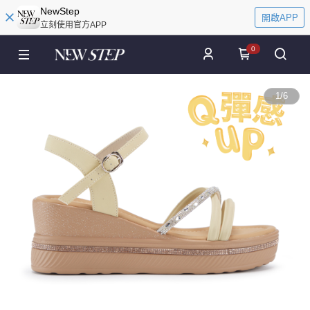
NewStep
開啟APP
立刻使用官方APP
0
1
/
6