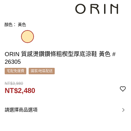
顏色： 黃色
ORIN 質感燙鑽鑽條粗楔型厚底涼鞋 黃色 #
26305
宅配免運費
國家/地區配送
NT$3,980
NT$2,480
請選擇商品選項