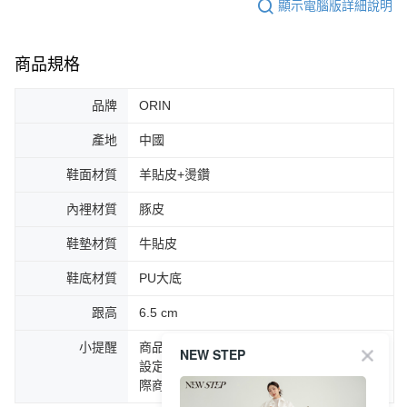
顯示電腦版詳細說明
商品規格
品牌
ORIN
產地
中國
鞋面材質
羊貼皮+燙鑽
內裡材質
豚皮
鞋墊材質
牛貼皮
鞋底材質
PU大底
跟高
6.5 cm
小提醒
商品圖片顏色會因拍攝燈光環境或個人螢幕
NEW STEP
設定不同，而造成部份色差現象，顏色以實
際商品為主。