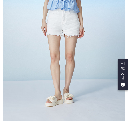
AI
找
尺
寸