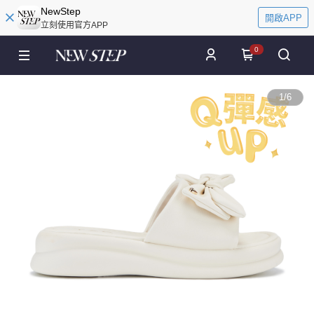
NewStep
開啟APP
立刻使用官方APP
0
1
/
6