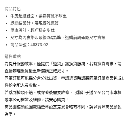
華南商業銀行
彰化商業銀行
國泰世華商業銀行
兆豐國際商業銀行
Apple Pay
上海商業儲蓄銀行
台北富邦商業銀行
商品特色
臺灣中小企業銀行
台中商業銀行
國泰世華商業銀行
兆豐國際商業銀行
牛皮超纖鞋面，柔霧質感不厚重
匯豐（台灣）商業銀行
華泰商業銀行
街口支付
臺灣中小企業銀行
台中商業銀行
蝴蝶結設計，展現優雅氣質
聯邦商業銀行
遠東國際商業銀行
匯豐（台灣）商業銀行
華泰商業銀行
悠遊付
元大商業銀行
永豐商業銀行
厚底設計，輕巧穩定步伐
聯邦商業銀行
遠東國際商業銀行
玉山商業銀行
星展（台灣）商業銀行
尺寸為內裏烙印最後2碼為準，選購前請確認尺寸資訊
元大商業銀行
永豐商業銀行
Google Pay
台新國際商業銀行
中國信託商業銀行
玉山商業銀行
星展（台灣）商業銀行
商品型號：46373-02
台灣樂天信用卡公司
台新國際商業銀行
中國信託商業銀行
大哥付你分期
台灣樂天信用卡公司
銷售重點
相關說明
為提升服務效率，僅提供「退貨」無換貨服務，若有換貨需求，請
【大哥付你分期使用說明】
AFTEE先享後付
1.本服務由台灣大哥大提供，台灣大哥大用戶可立即使用無須另外申請。
直接辦理退貨後重新選購正確尺寸。
2.付款方式選擇「大哥付你分期」，訂單成立後會自動跳轉到大哥付的交易
相關說明
同筆訂單可能採分倉分批出貨，申請退貨時請將同筆訂單商品包成1
流程，驗證手機門號後，選擇欲分期的期數、繳款截止日，確認付款後即完
【關於「AFTEE先享後付」】
成交易。
件給宅配人員收取。
ATM付款
AFTEE先享後付是「在收到商品之後才付款」的支付方式。 讓您購物簡單
3.實際核准額度、可分期數及費用金額請依後續交易確認頁面所載為準。
若感到楦頭不適、或穿著後需要維修，可將鞋子送至全台門市專櫃
便利好安心！
4.訂單成立30分鐘內，如未前往確認交易或遇審核未通過，訂單將自動取
１．簡單：不需註冊會員、不需綁卡、不需儲值。
或本公司楦鞋及維修，請安心購買！
運送方式
消。如遇「轉專審核」未通過狀況，表示未達大哥付你分期系統評分，恕無
２．便利：只要手機號碼，簡訊認證，即可結帳。
法說明評估內容。
商品圖檔顏色因電腦螢幕設定差異會略有不同，請以實際商品顏色
３．安心：先確認商品／服務後，再付款。
付款後全家取貨
【繳款方式說明】
為準。
1.分期款項不併入電信帳單，「大哥付你分期」於每月結算日後寄送繳費提
每筆NT$80，滿NT$2,000(含以上)免運費
【「AFTEE先享後付」結帳流程】
醒簡訊。
１．於結帳方式選擇「AFTEE先享後付」後，將跳轉至「AFTEE先享後付」
2.透過簡訊連結打開帳單後，可選擇「超商條碼／台灣大直營門市／銀行轉
付款後7-11取貨
結帳頁面，進行簡訊認證並確認金額後，即可完成結帳。