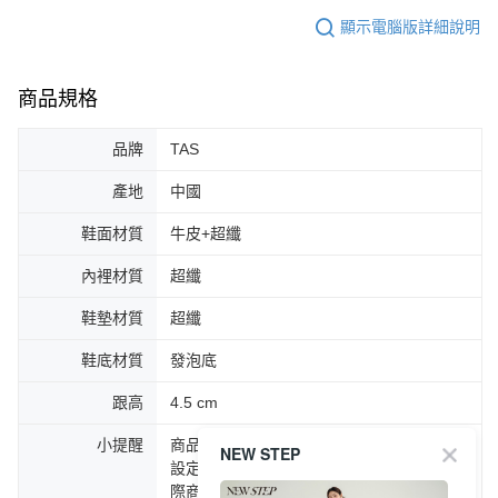
顯示電腦版詳細說明
商品規格
品牌
TAS
產地
中國
鞋面材質
牛皮+超纖
內裡材質
超纖
鞋墊材質
超纖
鞋底材質
發泡底
跟高
4.5 cm
小提醒
商品圖片顏色會因拍攝燈光環境或個人螢幕
NEW STEP
設定不同，而造成部份色差現象，顏色以實
際商品為主。