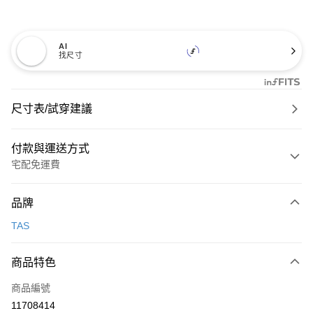
AI
找尺寸
尺寸表/試穿建議
付款與運送方式
宅配免運費
付款方式
品牌
信用卡一次付款
TAS
信用卡分期付款
3 期 0 利率 每期
NT$726
21家銀行
商品特色
6 期 0 利率 每期
NT$363
21家銀行
合作金庫商業銀行
第一商業銀行
商品編號
華南商業銀行
彰化商業銀行
合作金庫商業銀行
第一商業銀行
11708414
LINE Pay
上海商業儲蓄銀行
台北富邦商業銀行