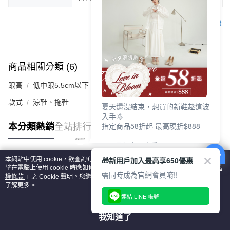
客服
商品相關分類 (6)
查看全部
跟高
低中跟5.5cm以下
款式
涼鞋、拖鞋
夏天還沒結束，想買的新鞋趁這波
入手🌞
指定商品58折起 最高現折$888
本分類熱銷
全站排行
🎉 8月優惠一次看
①LINE購物最高10%回饋
🎁新用戶加入最高享650優惠
本網站中使用 cookie，欲查詢有關本網站使用 cookie 方式之詳情，及若您不希
②每周限定品現折200
熱門標籤
望在電腦上使用 cookie 時應如何變更電腦的 cookie 設定，請參閱本網站「
隱私
③指定商品58折起 最高現折$888
需同時成為官網會員唷!!
權條款
」之 Cookie 聲明。您繼續使用本網站即表示您同意本公司得按本網站使
用條款之 Cookie 聲明使用 cookie。
了解更多 >
上班鞋、休閒鞋、涼鞋一次逛齊
連結 LINE 帳號
好搭、出遊好走、聚會也漂亮
我知道了