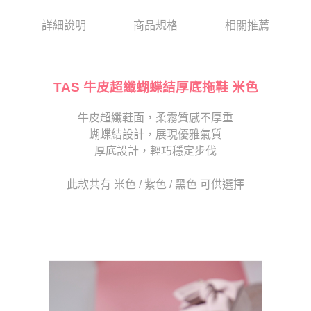
帳／街口支付／iPASS MONEY」等通路繳費。
２．訂單成立數日內，您將收到繳費通知簡訊。
每筆NT$80，滿NT$2,000(含以上)免運費
３．收到繳費通知簡訊後14天內，點擊此簡訊中的連結，可透過四大超商／
詳細說明
商品規格
相關推薦
【注意事項】
ATM／網路銀行／等多元方式進行付款，方視為交易完成。
宅配
1.本服務係由「台灣大哥大股份有限公司」（以下簡稱本公司）所提供，讓
※ 請注意：結帳手續完成當下不需立刻繳費，但若您需要取消訂單，請聯絡
用戶於交易時，得透過本服務購買商品或服務，並由商店將買賣／分期付款
免運費
購買商品的店家。未經商家同意取消之訂單仍視為有效，需透過AFTEE先享
買賣價金債權讓與本公司後，依約使用本公司帳單繳交帳款。
後付繳納相關費用。
2.基於同意付款使用「大哥付你分期」之契約關係目的，商店將以您的個人
TAS 牛皮超纖蝴蝶結厚底拖鞋 米色
離島宅配
※ 交易是否成功請以「AFTEE先享後付 」之結帳頁面顯示為準，若有關於
資料（包含姓名、電話或地址）提供予台灣大哥大進項蒐集、處理及利用，
是否繳費成功／繳費後需取消欲退款等相關疑問，請聯繫「AFTEE先享後付
每筆NT$280
由本公司與您本人進行分期帳單所需資料之確認、核對及更正。
客戶支援中心」
https://netprotections.freshdesk.com/support/home
牛皮超纖鞋面，柔霧質感不厚重
3.完整用戶服務條款，請詳閱以下連結：
https://oppay.tw/userRule
海外宅配
查看運費
蝴蝶結設計，展現優雅氣質
【注意事項】
１．透過由恩沛科技股份有限公司提供之「AFTEE先享後付」服務完成之交
厚底設計，輕巧穩定步伐
易，需依本服務之必要範圍內提供個人資料，並將交易相關給付款項請求債
權轉讓予恩沛科技股份有限公司。
此款共有 米色 / 紫色 / 黑色 可供選擇
２．關於個人資料處理事宜，請瀏覽以下網址：
https://aftee.tw/terms/#terms3
３．未成年的使用者請事先徵得法定代理人或監護人之同意方可使用
「AFTEE先享後付」，若未經同意申辦者引起之損失，本公司不負相關責
任。
４．使用「AFTEE先享後付」時，將依據個別帳號之用戶狀況，依本公司即
時審查核予不同之上限額度；若仍有額度不足之情形，本公司將視審查結果
請求用戶進行身份認證。
５．嚴禁一人註冊多個帳號或使用他人資訊註冊。若發現惡意使用之情形，
恩沛科技股份有限公司將有權停止該用戶之使用額度並採取法律行動。