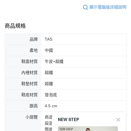
顯示電腦版詳細說明
商品規格
品牌
TAS
產地
中國
鞋面材質
牛皮+超纖
內裡材質
超纖
鞋墊材質
超纖
鞋底材質
發泡底
跟高
4.5 cm
小提醒
商品圖片顏色會因拍攝燈光環境或個人螢幕
NEW STEP
設定不同，而造成部份色差現象，顏色以實
際商品為主。