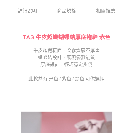
帳／街口支付／iPASS MONEY」等通路繳費。
２．訂單成立數日內，您將收到繳費通知簡訊。
每筆NT$80，滿NT$2,000(含以上)免運費
３．收到繳費通知簡訊後14天內，點擊此簡訊中的連結，可透過四大超商／
詳細說明
商品規格
相關推薦
【注意事項】
ATM／網路銀行／等多元方式進行付款，方視為交易完成。
宅配
1.本服務係由「台灣大哥大股份有限公司」（以下簡稱本公司）所提供，讓
※ 請注意：結帳手續完成當下不需立刻繳費，但若您需要取消訂單，請聯絡
用戶於交易時，得透過本服務購買商品或服務，並由商店將買賣／分期付款
免運費
購買商品的店家。未經商家同意取消之訂單仍視為有效，需透過AFTEE先享
買賣價金債權讓與本公司後，依約使用本公司帳單繳交帳款。
後付繳納相關費用。
2.基於同意付款使用「大哥付你分期」之契約關係目的，商店將以您的個人
TAS 牛皮超纖蝴蝶結厚底拖鞋 紫色
離島宅配
※ 交易是否成功請以「AFTEE先享後付 」之結帳頁面顯示為準，若有關於
資料（包含姓名、電話或地址）提供予台灣大哥大進項蒐集、處理及利用，
是否繳費成功／繳費後需取消欲退款等相關疑問，請聯繫「AFTEE先享後付
每筆NT$280
由本公司與您本人進行分期帳單所需資料之確認、核對及更正。
客戶支援中心」
https://netprotections.freshdesk.com/support/home
牛皮超纖鞋面，柔霧質感不厚重
3.完整用戶服務條款，請詳閱以下連結：
https://oppay.tw/userRule
海外宅配
查看運費
蝴蝶結設計，展現優雅氣質
【注意事項】
１．透過由恩沛科技股份有限公司提供之「AFTEE先享後付」服務完成之交
厚底設計，輕巧穩定步伐
易，需依本服務之必要範圍內提供個人資料，並將交易相關給付款項請求債
權轉讓予恩沛科技股份有限公司。
此款共有 米色 / 紫色 / 黑色 可供選擇
２．關於個人資料處理事宜，請瀏覽以下網址：
https://aftee.tw/terms/#terms3
３．未成年的使用者請事先徵得法定代理人或監護人之同意方可使用
「AFTEE先享後付」，若未經同意申辦者引起之損失，本公司不負相關責
任。
４．使用「AFTEE先享後付」時，將依據個別帳號之用戶狀況，依本公司即
時審查核予不同之上限額度；若仍有額度不足之情形，本公司將視審查結果
請求用戶進行身份認證。
５．嚴禁一人註冊多個帳號或使用他人資訊註冊。若發現惡意使用之情形，
恩沛科技股份有限公司將有權停止該用戶之使用額度並採取法律行動。