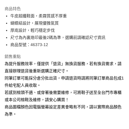
華南商業銀行
彰化商業銀行
國泰世華商業銀行
兆豐國際商業銀行
Apple Pay
上海商業儲蓄銀行
台北富邦商業銀行
商品特色
臺灣中小企業銀行
台中商業銀行
國泰世華商業銀行
兆豐國際商業銀行
牛皮超纖鞋面，柔霧質感不厚重
匯豐（台灣）商業銀行
華泰商業銀行
街口支付
臺灣中小企業銀行
台中商業銀行
蝴蝶結設計，展現優雅氣質
聯邦商業銀行
遠東國際商業銀行
匯豐（台灣）商業銀行
華泰商業銀行
悠遊付
元大商業銀行
永豐商業銀行
厚底設計，輕巧穩定步伐
聯邦商業銀行
遠東國際商業銀行
玉山商業銀行
星展（台灣）商業銀行
尺寸為內裏烙印最後2碼為準，選購前請確認尺寸資訊
元大商業銀行
永豐商業銀行
Google Pay
台新國際商業銀行
中國信託商業銀行
玉山商業銀行
星展（台灣）商業銀行
商品型號：46373-12
台灣樂天信用卡公司
台新國際商業銀行
中國信託商業銀行
大哥付你分期
台灣樂天信用卡公司
銷售重點
相關說明
為提升服務效率，僅提供「退貨」無換貨服務，若有換貨需求，請
【大哥付你分期使用說明】
AFTEE先享後付
1.本服務由台灣大哥大提供，台灣大哥大用戶可立即使用無須另外申請。
直接辦理退貨後重新選購正確尺寸。
2.付款方式選擇「大哥付你分期」，訂單成立後會自動跳轉到大哥付的交易
相關說明
同筆訂單可能採分倉分批出貨，申請退貨時請將同筆訂單商品包成1
流程，驗證手機門號後，選擇欲分期的期數、繳款截止日，確認付款後即完
【關於「AFTEE先享後付」】
成交易。
件給宅配人員收取。
ATM付款
AFTEE先享後付是「在收到商品之後才付款」的支付方式。 讓您購物簡單
3.實際核准額度、可分期數及費用金額請依後續交易確認頁面所載為準。
若感到楦頭不適、或穿著後需要維修，可將鞋子送至全台門市專櫃
便利好安心！
4.訂單成立30分鐘內，如未前往確認交易或遇審核未通過，訂單將自動取
１．簡單：不需註冊會員、不需綁卡、不需儲值。
或本公司楦鞋及維修，請安心購買！
運送方式
消。如遇「轉專審核」未通過狀況，表示未達大哥付你分期系統評分，恕無
２．便利：只要手機號碼，簡訊認證，即可結帳。
法說明評估內容。
商品圖檔顏色因電腦螢幕設定差異會略有不同，請以實際商品顏色
３．安心：先確認商品／服務後，再付款。
付款後全家取貨
【繳款方式說明】
為準。
1.分期款項不併入電信帳單，「大哥付你分期」於每月結算日後寄送繳費提
每筆NT$80，滿NT$2,000(含以上)免運費
【「AFTEE先享後付」結帳流程】
醒簡訊。
１．於結帳方式選擇「AFTEE先享後付」後，將跳轉至「AFTEE先享後付」
2.透過簡訊連結打開帳單後，可選擇「超商條碼／台灣大直營門市／銀行轉
付款後7-11取貨
結帳頁面，進行簡訊認證並確認金額後，即可完成結帳。