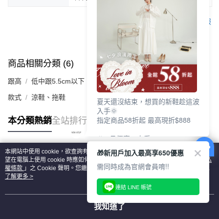
客服
商品相關分類 (6)
查看全部
跟高
低中跟5.5cm以下
款式
涼鞋、拖鞋
夏天還沒結束，想買的新鞋趁這波
入手🌞
指定商品58折起 最高現折$888
本分類熱銷
全站排行
🎉 8月優惠一次看
①LINE購物最高10%回饋
🎁新用戶加入最高享650優惠
本網站中使用 cookie，欲查詢有關本網站使用 cookie 方式之詳情，及若您不希
②每周限定品現折200
熱門標籤
望在電腦上使用 cookie 時應如何變更電腦的 cookie 設定，請參閱本網站「
隱私
③指定商品58折起 最高現折$888
需同時成為官網會員唷!!
權條款
」之 Cookie 聲明。您繼續使用本網站即表示您同意本公司得按本網站使
用條款之 Cookie 聲明使用 cookie。
了解更多 >
上班鞋、休閒鞋、涼鞋一次逛齊
連結 LINE 帳號
好搭、出遊好走、聚會也漂亮
我知道了