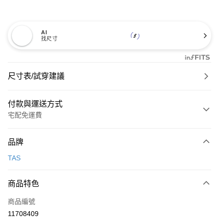
AI
找尺寸
尺寸表/試穿建議
付款與運送方式
宅配免運費
付款方式
品牌
信用卡一次付款
TAS
信用卡分期付款
3 期 0 利率 每期
NT$726
21家銀行
商品特色
6 期 0 利率 每期
NT$363
21家銀行
合作金庫商業銀行
第一商業銀行
商品編號
華南商業銀行
彰化商業銀行
合作金庫商業銀行
第一商業銀行
11708409
LINE Pay
上海商業儲蓄銀行
台北富邦商業銀行