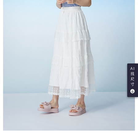
AI
找
尺
寸