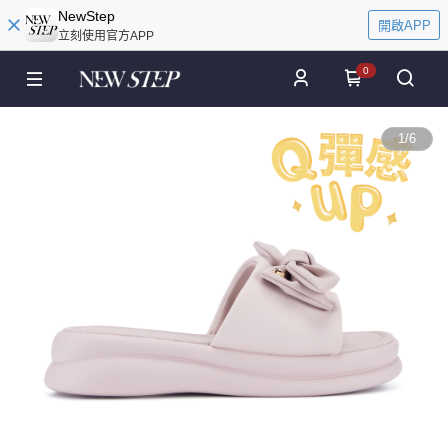
NewStep
開啟APP
立刻使用官方APP
0
1
/
6