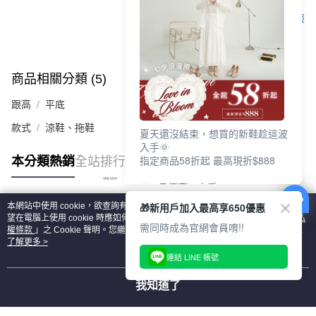
客服
商品相關分類 (5)
查看全部
跟高
平底
款式
涼鞋、拖鞋
夏天還沒結束，想買的新鞋趁這波
入手🌞
指定商品58折起 最高現折$888
本分類熱銷
全站排行
🎉 8月優惠一次看
①LINE購物最高10%回饋
🎁新用戶加入最高享650優惠
本網站中使用 cookie，欲查詢有關本網站使用 cookie 方式之詳情，及若您不希
②每周限定品現折200
熱門標籤
望在電腦上使用 cookie 時應如何變更電腦的 cookie 設定，請參閱本網站「
隱私
③指定商品58折起 最高現折$888
需同時成為官網會員唷!!
權條款
」之 Cookie 聲明。您繼續使用本網站即表示您同意本公司得按本網站使
用條款之 Cookie 聲明使用 cookie。
了解更多 >
上班鞋、休閒鞋、涼鞋一次逛齊
連結 LINE 帳號
好搭、出遊好走、聚會也漂亮
我知道了