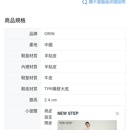
顯示電腦版詳細說明
商品規格
品牌
ORIN
產地
中國
鞋面材質
羊貼皮
內裡材質
羊貼皮
鞋墊材質
牛皮
鞋底材質
TPR橡膠大底
跟高
2.4 cm
小提醒
商品圖片顏色會因拍攝燈光環境或個人螢幕
NEW STEP
設定不同，而造成部份色差現象，顏色以實
際商品為主。