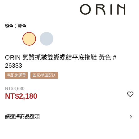
顏色：黃色
ORIN 氣質抓皺雙蝴蝶結平底拖鞋 黃色 #
26333
宅配免運費
國家/地區配送
NT$3,680
NT$2,180
請選擇商品選項