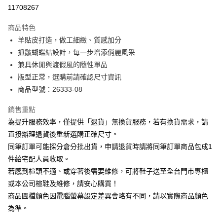
華南商業銀行
彰化商業銀行
合作金庫商業銀行
第一商業銀行
11708267
LINE Pay
上海商業儲蓄銀行
台北富邦商業銀行
華南商業銀行
彰化商業銀行
國泰世華商業銀行
兆豐國際商業銀行
Apple Pay
上海商業儲蓄銀行
台北富邦商業銀行
商品特色
臺灣中小企業銀行
台中商業銀行
國泰世華商業銀行
兆豐國際商業銀行
羊貼皮打造，做工細緻、質感加分
匯豐（台灣）商業銀行
華泰商業銀行
街口支付
臺灣中小企業銀行
台中商業銀行
抓皺蝴蝶結設計，每一步增添俏麗風采
聯邦商業銀行
遠東國際商業銀行
匯豐（台灣）商業銀行
華泰商業銀行
悠遊付
元大商業銀行
永豐商業銀行
兼具休閒與渡假風的隨性單品
聯邦商業銀行
遠東國際商業銀行
玉山商業銀行
星展（台灣）商業銀行
版型正常，選購前請確認尺寸資訊
元大商業銀行
永豐商業銀行
Google Pay
台新國際商業銀行
中國信託商業銀行
玉山商業銀行
星展（台灣）商業銀行
商品型號：26333-08
台灣樂天信用卡公司
台新國際商業銀行
中國信託商業銀行
大哥付你分期
台灣樂天信用卡公司
銷售重點
相關說明
為提升服務效率，僅提供「退貨」無換貨服務，若有換貨需求，請
【大哥付你分期使用說明】
AFTEE先享後付
1.本服務由台灣大哥大提供，台灣大哥大用戶可立即使用無須另外申請。
直接辦理退貨後重新選購正確尺寸。
2.付款方式選擇「大哥付你分期」，訂單成立後會自動跳轉到大哥付的交易
相關說明
同筆訂單可能採分倉分批出貨，申請退貨時請將同筆訂單商品包成1
流程，驗證手機門號後，選擇欲分期的期數、繳款截止日，確認付款後即完
【關於「AFTEE先享後付」】
成交易。
件給宅配人員收取。
ATM付款
AFTEE先享後付是「在收到商品之後才付款」的支付方式。 讓您購物簡單
3.實際核准額度、可分期數及費用金額請依後續交易確認頁面所載為準。
若感到楦頭不適、或穿著後需要維修，可將鞋子送至全台門市專櫃
便利好安心！
4.訂單成立30分鐘內，如未前往確認交易或遇審核未通過，訂單將自動取
１．簡單：不需註冊會員、不需綁卡、不需儲值。
或本公司楦鞋及維修，請安心購買！
運送方式
消。如遇「轉專審核」未通過狀況，表示未達大哥付你分期系統評分，恕無
２．便利：只要手機號碼，簡訊認證，即可結帳。
法說明評估內容。
商品圖檔顏色因電腦螢幕設定差異會略有不同，請以實際商品顏色
３．安心：先確認商品／服務後，再付款。
付款後全家取貨
【繳款方式說明】
為準。
1.分期款項不併入電信帳單，「大哥付你分期」於每月結算日後寄送繳費提
每筆NT$80，滿NT$2,000(含以上)免運費
【「AFTEE先享後付」結帳流程】
醒簡訊。