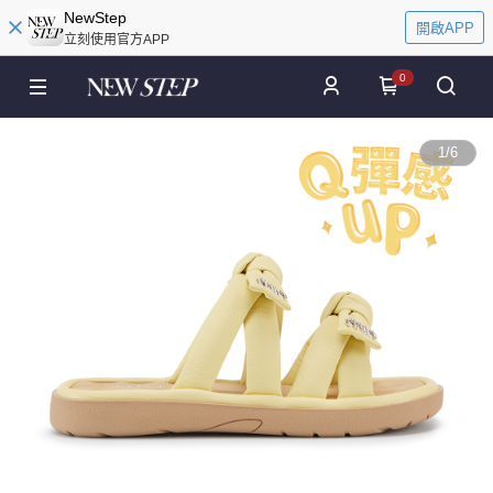
NewStep
開啟APP
立刻使用官方APP
0
1
/
6