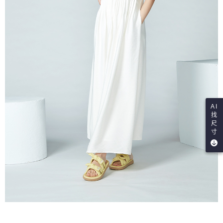
AI
找
尺
寸