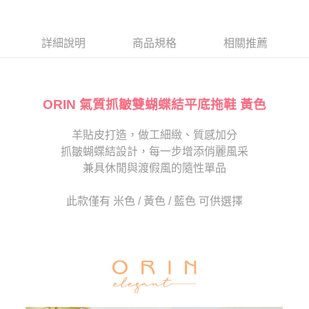
１．於結帳方式選擇「AFTEE先享後付」後，將跳轉至「AFTEE先享後付」
2.透過簡訊連結打開帳單後，可選擇「超商條碼／台灣大直營門市／銀行轉
付款後7-11取貨
結帳頁面，進行簡訊認證並確認金額後，即可完成結帳。
帳／街口支付／iPASS MONEY」等通路繳費。
２．訂單成立數日內，您將收到繳費通知簡訊。
每筆NT$80，滿NT$2,000(含以上)免運費
３．收到繳費通知簡訊後14天內，點擊此簡訊中的連結，可透過四大超商／
詳細說明
商品規格
相關推薦
【注意事項】
ATM／網路銀行／等多元方式進行付款，方視為交易完成。
宅配
1.本服務係由「台灣大哥大股份有限公司」（以下簡稱本公司）所提供，讓
※ 請注意：結帳手續完成當下不需立刻繳費，但若您需要取消訂單，請聯絡
用戶於交易時，得透過本服務購買商品或服務，並由商店將買賣／分期付款
免運費
購買商品的店家。未經商家同意取消之訂單仍視為有效，需透過AFTEE先享
買賣價金債權讓與本公司後，依約使用本公司帳單繳交帳款。
後付繳納相關費用。
2.基於同意付款使用「大哥付你分期」之契約關係目的，商店將以您的個人
ORIN 氣質抓皺雙蝴蝶結平底拖鞋 黃色
離島宅配
※ 交易是否成功請以「AFTEE先享後付 」之結帳頁面顯示為準，若有關於
資料（包含姓名、電話或地址）提供予台灣大哥大進項蒐集、處理及利用，
是否繳費成功／繳費後需取消欲退款等相關疑問，請聯繫「AFTEE先享後付
每筆NT$280
由本公司與您本人進行分期帳單所需資料之確認、核對及更正。
客戶支援中心」
https://netprotections.freshdesk.com/support/home
羊貼皮打造，做工細緻、質感加分
3.完整用戶服務條款，請詳閱以下連結：
https://oppay.tw/userRule
海外宅配
查看運費
抓皺蝴蝶結設計，每一步增添俏麗風采
【注意事項】
１．透過由恩沛科技股份有限公司提供之「AFTEE先享後付」服務完成之交
兼具休閒與渡假風的隨性單品
易，需依本服務之必要範圍內提供個人資料，並將交易相關給付款項請求債
權轉讓予恩沛科技股份有限公司。
此款僅有 米色 / 黃色 / 藍色 可供選擇
２．關於個人資料處理事宜，請瀏覽以下網址：
https://aftee.tw/terms/#terms3
３．未成年的使用者請事先徵得法定代理人或監護人之同意方可使用
「AFTEE先享後付」，若未經同意申辦者引起之損失，本公司不負相關責
任。
４．使用「AFTEE先享後付」時，將依據個別帳號之用戶狀況，依本公司即
時審查核予不同之上限額度；若仍有額度不足之情形，本公司將視審查結果
請求用戶進行身份認證。
５．嚴禁一人註冊多個帳號或使用他人資訊註冊。若發現惡意使用之情形，