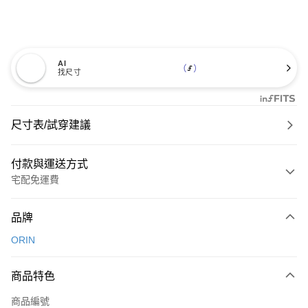
AI
找尺寸
尺寸表/試穿建議
付款與運送方式
宅配免運費
付款方式
品牌
信用卡一次付款
ORIN
信用卡分期付款
3 期 0 利率 每期
NT$726
21家銀行
商品特色
6 期 0 利率 每期
NT$363
21家銀行
合作金庫商業銀行
第一商業銀行
商品編號