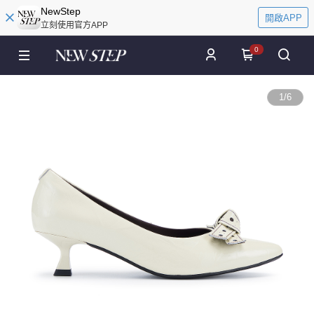
NewStep
開啟APP
立刻使用官方APP
0
1
/
6