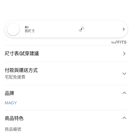
AI
找尺寸
尺寸表/試穿建議
付款與運送方式
宅配免運費
付款方式
品牌
信用卡一次付款
MAGY
信用卡分期付款
3 期 0 利率 每期
NT$600
21家銀行
商品特色
6 期 0 利率 每期
NT$300
21家銀行
合作金庫商業銀行
第一商業銀行
商品編號