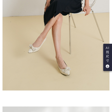
AI
找
尺
寸