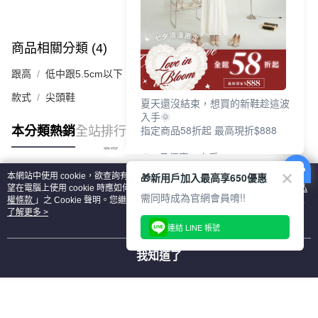
商品相關分類 (4)
查看全部
跟高
低中跟5.5cm以下
款式
尖頭鞋
夏天還沒結束，想買的新鞋趁這波
入手🌞
指定商品58折起 最高現折$888
本分類熱銷
全站排行
🎉 8月優惠一次看
①LINE購物最高10%回饋
🎁新用戶加入最高享650優惠
本網站中使用 cookie，欲查詢有關本網站使用 cookie 方式之詳情，及若您不希
②每周限定品現折200
熱門標籤
望在電腦上使用 cookie 時應如何變更電腦的 cookie 設定，請參閱本網站「
隱私
③指定商品58折起 最高現折$888
需同時成為官網會員唷!!
權條款
」之 Cookie 聲明。您繼續使用本網站即表示您同意本公司得按本網站使
用條款之 Cookie 聲明使用 cookie。
了解更多 >
上班鞋、休閒鞋、涼鞋一次逛齊
連結 LINE 帳號
好搭、出遊好走、聚會也漂亮
我知道了