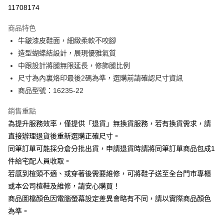
華南商業銀行
彰化商業銀行
合作金庫商業銀行
第一商業銀行
11708174
LINE Pay
上海商業儲蓄銀行
台北富邦商業銀行
華南商業銀行
彰化商業銀行
國泰世華商業銀行
兆豐國際商業銀行
Apple Pay
上海商業儲蓄銀行
台北富邦商業銀行
商品特色
臺灣中小企業銀行
台中商業銀行
國泰世華商業銀行
兆豐國際商業銀行
牛皺漆皮鞋面，細緻柔軟不咬腳
匯豐（台灣）商業銀行
華泰商業銀行
街口支付
臺灣中小企業銀行
台中商業銀行
造型蝴蝶結設計，展現優雅氣質
聯邦商業銀行
遠東國際商業銀行
匯豐（台灣）商業銀行
華泰商業銀行
悠遊付
元大商業銀行
永豐商業銀行
中跟設計將腿無限延長，修飾腿比例
聯邦商業銀行
遠東國際商業銀行
玉山商業銀行
星展（台灣）商業銀行
尺寸為內裏烙印最後2碼為準，選購前請確認尺寸資訊
元大商業銀行
永豐商業銀行
Google Pay
台新國際商業銀行
中國信託商業銀行
玉山商業銀行
星展（台灣）商業銀行
商品型號：16235-22
台灣樂天信用卡公司
台新國際商業銀行
中國信託商業銀行
大哥付你分期
台灣樂天信用卡公司
銷售重點
相關說明
為提升服務效率，僅提供「退貨」無換貨服務，若有換貨需求，請
【大哥付你分期使用說明】
AFTEE先享後付
1.本服務由台灣大哥大提供，台灣大哥大用戶可立即使用無須另外申請。
直接辦理退貨後重新選購正確尺寸。
2.付款方式選擇「大哥付你分期」，訂單成立後會自動跳轉到大哥付的交易
相關說明
同筆訂單可能採分倉分批出貨，申請退貨時請將同筆訂單商品包成1
流程，驗證手機門號後，選擇欲分期的期數、繳款截止日，確認付款後即完
【關於「AFTEE先享後付」】
成交易。
件給宅配人員收取。
ATM付款
AFTEE先享後付是「在收到商品之後才付款」的支付方式。 讓您購物簡單
3.實際核准額度、可分期數及費用金額請依後續交易確認頁面所載為準。
若感到楦頭不適、或穿著後需要維修，可將鞋子送至全台門市專櫃
便利好安心！
4.訂單成立30分鐘內，如未前往確認交易或遇審核未通過，訂單將自動取
１．簡單：不需註冊會員、不需綁卡、不需儲值。
或本公司楦鞋及維修，請安心購買！
運送方式
消。如遇「轉專審核」未通過狀況，表示未達大哥付你分期系統評分，恕無
２．便利：只要手機號碼，簡訊認證，即可結帳。
法說明評估內容。
商品圖檔顏色因電腦螢幕設定差異會略有不同，請以實際商品顏色
３．安心：先確認商品／服務後，再付款。
付款後全家取貨
【繳款方式說明】
為準。
1.分期款項不併入電信帳單，「大哥付你分期」於每月結算日後寄送繳費提
每筆NT$80，滿NT$2,000(含以上)免運費
【「AFTEE先享後付」結帳流程】
醒簡訊。