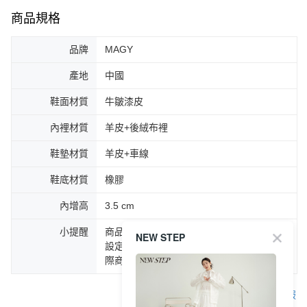
商品規格
品牌
MAGY
產地
中國
鞋面材質
牛皺漆皮
內裡材質
羊皮+後絨布裡
鞋墊材質
羊皮+車線
鞋底材質
橡膠
內增高
3.5 cm
小提醒
商品圖片顏色會因拍攝燈光環境或個人螢幕
NEW STEP
設定不同，而造成部份色差現象，顏色以實
際商品為主。
客服