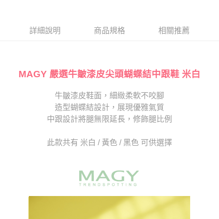
１．於結帳方式選擇「AFTEE先享後付」後，將跳轉至「AFTEE先享後付」
2.透過簡訊連結打開帳單後，可選擇「超商條碼／台灣大直營門市／銀行轉
付款後7-11取貨
結帳頁面，進行簡訊認證並確認金額後，即可完成結帳。
帳／街口支付／iPASS MONEY」等通路繳費。
２．訂單成立數日內，您將收到繳費通知簡訊。
每筆NT$80，滿NT$2,000(含以上)免運費
３．收到繳費通知簡訊後14天內，點擊此簡訊中的連結，可透過四大超商／
詳細說明
商品規格
相關推薦
【注意事項】
ATM／網路銀行／等多元方式進行付款，方視為交易完成。
宅配
1.本服務係由「台灣大哥大股份有限公司」（以下簡稱本公司）所提供，讓
※ 請注意：結帳手續完成當下不需立刻繳費，但若您需要取消訂單，請聯絡
用戶於交易時，得透過本服務購買商品或服務，並由商店將買賣／分期付款
免運費
購買商品的店家。未經商家同意取消之訂單仍視為有效，需透過AFTEE先享
買賣價金債權讓與本公司後，依約使用本公司帳單繳交帳款。
後付繳納相關費用。
2.基於同意付款使用「大哥付你分期」之契約關係目的，商店將以您的個人
MAGY 嚴選牛皺漆皮尖頭蝴蝶結中跟鞋 米白
離島宅配
※ 交易是否成功請以「AFTEE先享後付 」之結帳頁面顯示為準，若有關於
資料（包含姓名、電話或地址）提供予台灣大哥大進項蒐集、處理及利用，
是否繳費成功／繳費後需取消欲退款等相關疑問，請聯繫「AFTEE先享後付
每筆NT$280
由本公司與您本人進行分期帳單所需資料之確認、核對及更正。
客戶支援中心」
https://netprotections.freshdesk.com/support/home
牛皺漆皮鞋面，細緻柔軟不咬腳
3.完整用戶服務條款，請詳閱以下連結：
https://oppay.tw/userRule
海外宅配
查看運費
造型蝴蝶結設計，展現優雅氣質
【注意事項】
１．透過由恩沛科技股份有限公司提供之「AFTEE先享後付」服務完成之交
中跟設計將腿無限延長，修飾腿比例
易，需依本服務之必要範圍內提供個人資料，並將交易相關給付款項請求債
權轉讓予恩沛科技股份有限公司。
此款共有 米白 / 黃色 / 黑色 可供選擇
２．關於個人資料處理事宜，請瀏覽以下網址：
https://aftee.tw/terms/#terms3
３．未成年的使用者請事先徵得法定代理人或監護人之同意方可使用
「AFTEE先享後付」，若未經同意申辦者引起之損失，本公司不負相關責
任。
４．使用「AFTEE先享後付」時，將依據個別帳號之用戶狀況，依本公司即
時審查核予不同之上限額度；若仍有額度不足之情形，本公司將視審查結果
請求用戶進行身份認證。
５．嚴禁一人註冊多個帳號或使用他人資訊註冊。若發現惡意使用之情形，