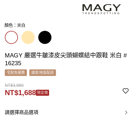
顏色：米白
MAGY 嚴選牛皺漆皮尖頭蝴蝶結中跟鞋 米白 #
16235
宅配免運費
國家/地區配送
NT$3,980
NT$1,688
限定價
請選擇商品選項