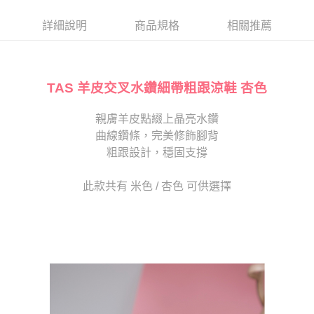
帳／街口支付／iPASS MONEY」等通路繳費。
２．訂單成立數日內，您將收到繳費通知簡訊。
每筆NT$80，滿NT$2,000(含以上)免運費
３．收到繳費通知簡訊後14天內，點擊此簡訊中的連結，可透過四大超商／
詳細說明
商品規格
相關推薦
【注意事項】
ATM／網路銀行／等多元方式進行付款，方視為交易完成。
宅配
1.本服務係由「台灣大哥大股份有限公司」（以下簡稱本公司）所提供，讓
※ 請注意：結帳手續完成當下不需立刻繳費，但若您需要取消訂單，請聯絡
用戶於交易時，得透過本服務購買商品或服務，並由商店將買賣／分期付款
免運費
購買商品的店家。未經商家同意取消之訂單仍視為有效，需透過AFTEE先享
買賣價金債權讓與本公司後，依約使用本公司帳單繳交帳款。
後付繳納相關費用。
2.基於同意付款使用「大哥付你分期」之契約關係目的，商店將以您的個人
TAS 羊皮交叉水鑽細帶粗跟涼鞋 杏色
離島宅配
※ 交易是否成功請以「AFTEE先享後付 」之結帳頁面顯示為準，若有關於
資料（包含姓名、電話或地址）提供予台灣大哥大進項蒐集、處理及利用，
是否繳費成功／繳費後需取消欲退款等相關疑問，請聯繫「AFTEE先享後付
每筆NT$280
由本公司與您本人進行分期帳單所需資料之確認、核對及更正。
客戶支援中心」
https://netprotections.freshdesk.com/support/home
親膚羊皮點綴上晶亮水鑽
3.完整用戶服務條款，請詳閱以下連結：
https://oppay.tw/userRule
海外宅配
查看運費
曲線鑽條，完美修飾腳背
【注意事項】
１．透過由恩沛科技股份有限公司提供之「AFTEE先享後付」服務完成之交
粗跟設計，穩固支撐
易，需依本服務之必要範圍內提供個人資料，並將交易相關給付款項請求債
權轉讓予恩沛科技股份有限公司。
此款共有 米色 / 杏色 可供選擇
２．關於個人資料處理事宜，請瀏覽以下網址：
https://aftee.tw/terms/#terms3
３．未成年的使用者請事先徵得法定代理人或監護人之同意方可使用
「AFTEE先享後付」，若未經同意申辦者引起之損失，本公司不負相關責
任。
４．使用「AFTEE先享後付」時，將依據個別帳號之用戶狀況，依本公司即
時審查核予不同之上限額度；若仍有額度不足之情形，本公司將視審查結果
請求用戶進行身份認證。
５．嚴禁一人註冊多個帳號或使用他人資訊註冊。若發現惡意使用之情形，
恩沛科技股份有限公司將有權停止該用戶之使用額度並採取法律行動。