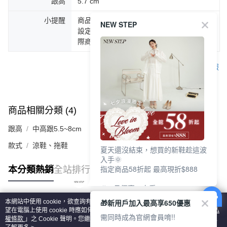
跟高
5.7 cm
小提醒
商品圖片顏色會因拍攝燈光環境或個人螢幕
NEW STEP
設定不同，而造成部份色差現象，顏色以實
際商品為主。
客服
商品相關分類 (4)
查看全部
跟高
中高跟5.5~8cm
款式
涼鞋、拖鞋
夏天還沒結束，想買的新鞋趁這波
入手🌞
指定商品58折起 最高現折$888
本分類熱銷
全站排行
🎉 8月優惠一次看
①LINE購物最高10%回饋
🎁新用戶加入最高享650優惠
本網站中使用 cookie，欲查詢有關本網站使用 cookie 方式之詳情，及若您不希
②每周限定品現折200
熱門標籤
望在電腦上使用 cookie 時應如何變更電腦的 cookie 設定，請參閱本網站「
隱私
③指定商品58折起 最高現折$888
需同時成為官網會員唷!!
權條款
」之 Cookie 聲明。您繼續使用本網站即表示您同意本公司得按本網站使