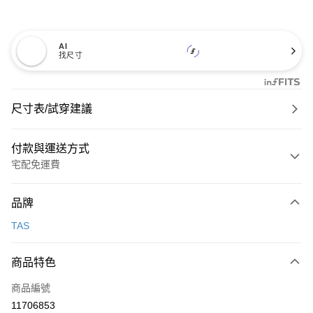
AI
找尺寸
尺寸表/試穿建議
付款與運送方式
宅配免運費
付款方式
品牌
信用卡一次付款
TAS
信用卡分期付款
3 期 0 利率 每期
NT$893
21家銀行
商品特色
6 期 0 利率 每期
NT$446
21家銀行
合作金庫商業銀行
第一商業銀行
商品編號
華南商業銀行
彰化商業銀行
合作金庫商業銀行
第一商業銀行
11706853
LINE Pay
上海商業儲蓄銀行
台北富邦商業銀行