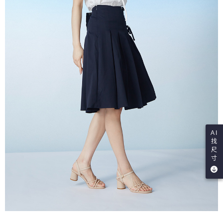
AI
找
尺
寸