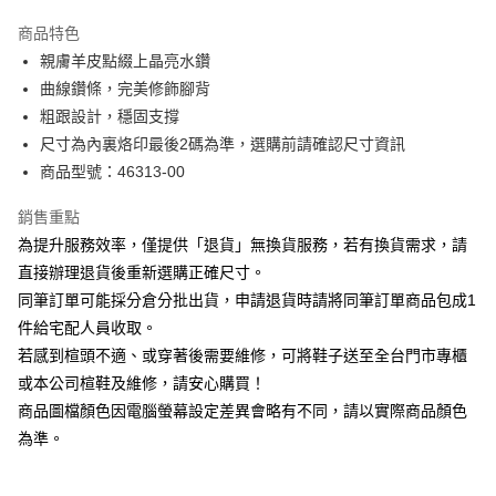
華南商業銀行
彰化商業銀行
國泰世華商業銀行
兆豐國際商業銀行
Apple Pay
上海商業儲蓄銀行
台北富邦商業銀行
商品特色
臺灣中小企業銀行
台中商業銀行
國泰世華商業銀行
兆豐國際商業銀行
親膚羊皮點綴上晶亮水鑽
匯豐（台灣）商業銀行
華泰商業銀行
街口支付
臺灣中小企業銀行
台中商業銀行
曲線鑽條，完美修飾腳背
聯邦商業銀行
遠東國際商業銀行
匯豐（台灣）商業銀行
華泰商業銀行
悠遊付
元大商業銀行
永豐商業銀行
粗跟設計，穩固支撐
聯邦商業銀行
遠東國際商業銀行
玉山商業銀行
星展（台灣）商業銀行
尺寸為內裏烙印最後2碼為準，選購前請確認尺寸資訊
元大商業銀行
永豐商業銀行
Google Pay
台新國際商業銀行
中國信託商業銀行
玉山商業銀行
星展（台灣）商業銀行
商品型號：46313-00
台灣樂天信用卡公司
台新國際商業銀行
中國信託商業銀行
大哥付你分期
台灣樂天信用卡公司
銷售重點
相關說明
為提升服務效率，僅提供「退貨」無換貨服務，若有換貨需求，請
【大哥付你分期使用說明】
AFTEE先享後付
1.本服務由台灣大哥大提供，台灣大哥大用戶可立即使用無須另外申請。
直接辦理退貨後重新選購正確尺寸。
2.付款方式選擇「大哥付你分期」，訂單成立後會自動跳轉到大哥付的交易
相關說明
同筆訂單可能採分倉分批出貨，申請退貨時請將同筆訂單商品包成1
流程，驗證手機門號後，選擇欲分期的期數、繳款截止日，確認付款後即完
【關於「AFTEE先享後付」】
成交易。
件給宅配人員收取。
ATM付款
AFTEE先享後付是「在收到商品之後才付款」的支付方式。 讓您購物簡單
3.實際核准額度、可分期數及費用金額請依後續交易確認頁面所載為準。
若感到楦頭不適、或穿著後需要維修，可將鞋子送至全台門市專櫃
便利好安心！
4.訂單成立30分鐘內，如未前往確認交易或遇審核未通過，訂單將自動取
１．簡單：不需註冊會員、不需綁卡、不需儲值。
或本公司楦鞋及維修，請安心購買！
運送方式
消。如遇「轉專審核」未通過狀況，表示未達大哥付你分期系統評分，恕無
２．便利：只要手機號碼，簡訊認證，即可結帳。
法說明評估內容。
商品圖檔顏色因電腦螢幕設定差異會略有不同，請以實際商品顏色
３．安心：先確認商品／服務後，再付款。
付款後全家取貨
【繳款方式說明】
為準。
1.分期款項不併入電信帳單，「大哥付你分期」於每月結算日後寄送繳費提
每筆NT$80，滿NT$2,000(含以上)免運費
【「AFTEE先享後付」結帳流程】
醒簡訊。
１．於結帳方式選擇「AFTEE先享後付」後，將跳轉至「AFTEE先享後付」
2.透過簡訊連結打開帳單後，可選擇「超商條碼／台灣大直營門市／銀行轉
付款後7-11取貨
結帳頁面，進行簡訊認證並確認金額後，即可完成結帳。