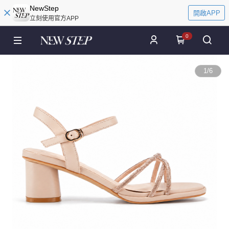
NewStep
開啟APP
立刻使用官方APP
0
1
/
6