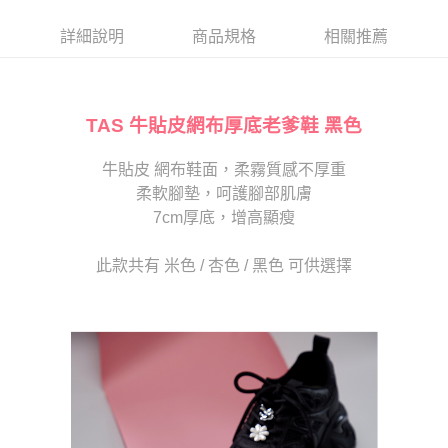
帳／街口支付／iPASS MONEY」等通路繳費。
２．訂單成立數日內，您將收到繳費通知簡訊。
每筆NT$80，滿NT$2,000(含以上)免運費
３．收到繳費通知簡訊後14天內，點擊此簡訊中的連結，可透過四大超商／
詳細說明
商品規格
相關推薦
【注意事項】
ATM／網路銀行／等多元方式進行付款，方視為交易完成。
宅配
1.本服務係由「台灣大哥大股份有限公司」（以下簡稱本公司）所提供，讓
※ 請注意：結帳手續完成當下不需立刻繳費，但若您需要取消訂單，請聯絡
用戶於交易時，得透過本服務購買商品或服務，並由商店將買賣／分期付款
免運費
購買商品的店家。未經商家同意取消之訂單仍視為有效，需透過AFTEE先享
買賣價金債權讓與本公司後，依約使用本公司帳單繳交帳款。
後付繳納相關費用。
2.基於同意付款使用「大哥付你分期」之契約關係目的，商店將以您的個人
TAS 牛貼皮網布厚底老爹鞋 黑色
離島宅配
※ 交易是否成功請以「AFTEE先享後付 」之結帳頁面顯示為準，若有關於
資料（包含姓名、電話或地址）提供予台灣大哥大進項蒐集、處理及利用，
是否繳費成功／繳費後需取消欲退款等相關疑問，請聯繫「AFTEE先享後付
每筆NT$280
由本公司與您本人進行分期帳單所需資料之確認、核對及更正。
客戶支援中心」
https://netprotections.freshdesk.com/support/home
牛貼皮 網布鞋面，柔霧質感不厚重
3.完整用戶服務條款，請詳閱以下連結：
https://oppay.tw/userRule
海外宅配
查看運費
柔軟腳墊，呵護腳部肌膚
【注意事項】
１．透過由恩沛科技股份有限公司提供之「AFTEE先享後付」服務完成之交
7cm厚底，增高顯瘦
易，需依本服務之必要範圍內提供個人資料，並將交易相關給付款項請求債
權轉讓予恩沛科技股份有限公司。
此款共有 米色 / 杏色 / 黑色 可供選擇
２．關於個人資料處理事宜，請瀏覽以下網址：
https://aftee.tw/terms/#terms3
３．未成年的使用者請事先徵得法定代理人或監護人之同意方可使用
「AFTEE先享後付」，若未經同意申辦者引起之損失，本公司不負相關責
任。
４．使用「AFTEE先享後付」時，將依據個別帳號之用戶狀況，依本公司即
時審查核予不同之上限額度；若仍有額度不足之情形，本公司將視審查結果
請求用戶進行身份認證。
５．嚴禁一人註冊多個帳號或使用他人資訊註冊。若發現惡意使用之情形，
恩沛科技股份有限公司將有權停止該用戶之使用額度並採取法律行動。