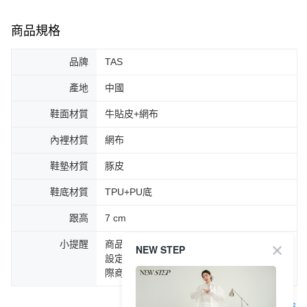
商品規格
品牌
TAS
產地
中國
鞋面材質
牛貼皮+網布
內裡材質
網布
鞋墊材質
豚皮
鞋底材質
TPU+PU底
跟高
7 cm
小提醒
商品圖片顏色會因拍攝燈光環境或個人螢幕
NEW STEP
設定不同，而造成部份色差現象，顏色以實
際商品為主。