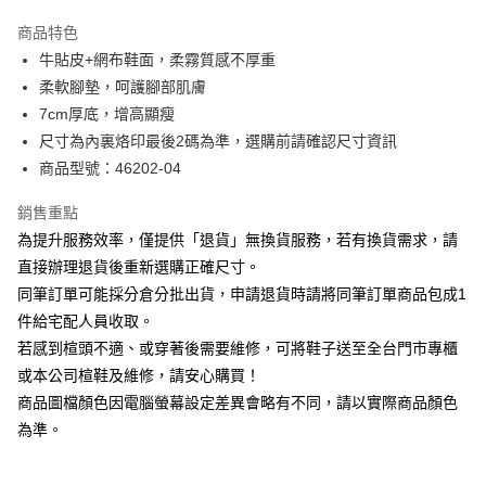
華南商業銀行
彰化商業銀行
國泰世華商業銀行
兆豐國際商業銀行
Apple Pay
上海商業儲蓄銀行
台北富邦商業銀行
商品特色
臺灣中小企業銀行
台中商業銀行
國泰世華商業銀行
兆豐國際商業銀行
牛貼皮+網布鞋面，柔霧質感不厚重
匯豐（台灣）商業銀行
華泰商業銀行
街口支付
臺灣中小企業銀行
台中商業銀行
柔軟腳墊，呵護腳部肌膚
聯邦商業銀行
遠東國際商業銀行
匯豐（台灣）商業銀行
華泰商業銀行
悠遊付
元大商業銀行
永豐商業銀行
7cm厚底，增高顯瘦
聯邦商業銀行
遠東國際商業銀行
玉山商業銀行
星展（台灣）商業銀行
尺寸為內裏烙印最後2碼為準，選購前請確認尺寸資訊
元大商業銀行
永豐商業銀行
Google Pay
台新國際商業銀行
中國信託商業銀行
玉山商業銀行
星展（台灣）商業銀行
商品型號：46202-04
台灣樂天信用卡公司
台新國際商業銀行
中國信託商業銀行
大哥付你分期
台灣樂天信用卡公司
銷售重點
相關說明
為提升服務效率，僅提供「退貨」無換貨服務，若有換貨需求，請
【大哥付你分期使用說明】
AFTEE先享後付
1.本服務由台灣大哥大提供，台灣大哥大用戶可立即使用無須另外申請。
直接辦理退貨後重新選購正確尺寸。
2.付款方式選擇「大哥付你分期」，訂單成立後會自動跳轉到大哥付的交易
相關說明
同筆訂單可能採分倉分批出貨，申請退貨時請將同筆訂單商品包成1
流程，驗證手機門號後，選擇欲分期的期數、繳款截止日，確認付款後即完
【關於「AFTEE先享後付」】
成交易。
件給宅配人員收取。
ATM付款
AFTEE先享後付是「在收到商品之後才付款」的支付方式。 讓您購物簡單
3.實際核准額度、可分期數及費用金額請依後續交易確認頁面所載為準。
若感到楦頭不適、或穿著後需要維修，可將鞋子送至全台門市專櫃
便利好安心！
4.訂單成立30分鐘內，如未前往確認交易或遇審核未通過，訂單將自動取
１．簡單：不需註冊會員、不需綁卡、不需儲值。
或本公司楦鞋及維修，請安心購買！
運送方式
消。如遇「轉專審核」未通過狀況，表示未達大哥付你分期系統評分，恕無
２．便利：只要手機號碼，簡訊認證，即可結帳。
法說明評估內容。
商品圖檔顏色因電腦螢幕設定差異會略有不同，請以實際商品顏色
３．安心：先確認商品／服務後，再付款。
付款後全家取貨
【繳款方式說明】
為準。
1.分期款項不併入電信帳單，「大哥付你分期」於每月結算日後寄送繳費提
每筆NT$80，滿NT$2,000(含以上)免運費
【「AFTEE先享後付」結帳流程】
醒簡訊。
１．於結帳方式選擇「AFTEE先享後付」後，將跳轉至「AFTEE先享後付」
2.透過簡訊連結打開帳單後，可選擇「超商條碼／台灣大直營門市／銀行轉
付款後7-11取貨
結帳頁面，進行簡訊認證並確認金額後，即可完成結帳。