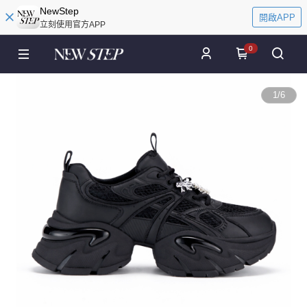
NewStep
開啟APP
立刻使用官方APP
0
1
/
6