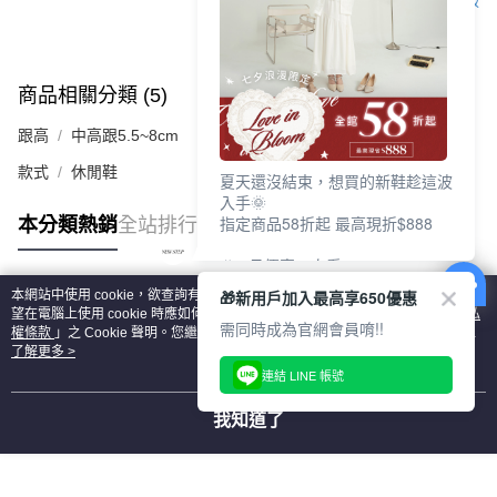
客服
商品相關分類 (5)
查看全部
跟高
中高跟5.5~8cm
款式
休閒鞋
夏天還沒結束，想買的新鞋趁這波
入手🌞
指定商品58折起 最高現折$888
本分類熱銷
全站排行
🎉 8月優惠一次看
①LINE購物最高10%回饋
🎁新用戶加入最高享650優惠
本網站中使用 cookie，欲查詢有關本網站使用 cookie 方式之詳情，及若您不希
②每周限定品現折200
熱門標籤
望在電腦上使用 cookie 時應如何變更電腦的 cookie 設定，請參閱本網站「
隱私
③指定商品58折起 最高現折$888
需同時成為官網會員唷!!
權條款
」之 Cookie 聲明。您繼續使用本網站即表示您同意本公司得按本網站使
用條款之 Cookie 聲明使用 cookie。
了解更多 >
上班鞋、休閒鞋、涼鞋一次逛齊
連結 LINE 帳號
好搭、出遊好走、聚會也漂亮
我知道了