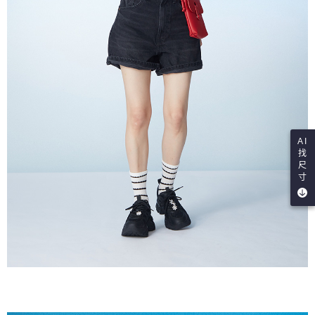
AI
找
尺
寸