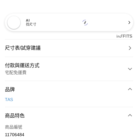
AI
找尺寸
尺寸表/試穿建議
付款與運送方式
宅配免運費
付款方式
品牌
信用卡一次付款
TAS
信用卡分期付款
3 期 0 利率 每期
NT$993
21家銀行
商品特色
6 期 0 利率 每期
NT$496
21家銀行
合作金庫商業銀行
第一商業銀行
商品編號
華南商業銀行
彰化商業銀行
合作金庫商業銀行
第一商業銀行
11706484
LINE Pay
上海商業儲蓄銀行
台北富邦商業銀行