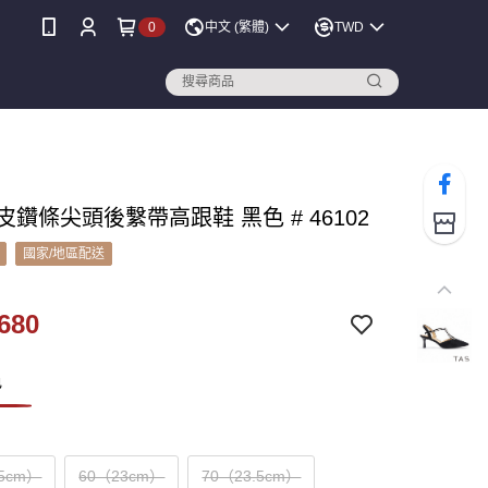
0
中文 (繁體)
TWD
真皮鑽條尖頭後繫帶高跟鞋 黑色 # 46102
國家/地區配送
680
色
.5cm）
60（23cm）
70（23.5cm）