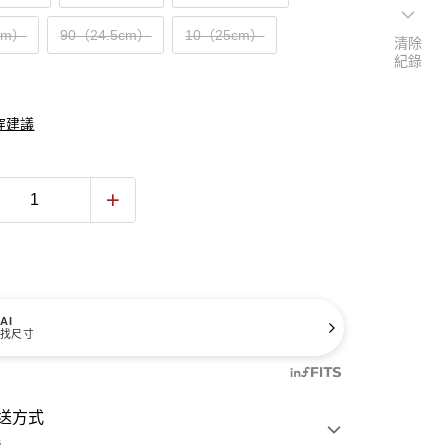
cm）
90（24.5cm）
10（25cm）
清除
紀錄
穿建議
AI
找尺寸
送方式
費