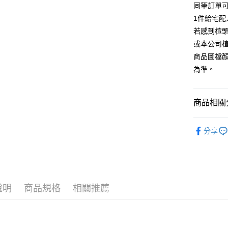
【大哥付
同筆訂單
AFTEE先
1.本服務
1件給宅配
2.付款方
相關說明
流程，驗
若感到楦
【關於「A
ATM付款
完成交易
AFTEE
或本公司
3.實際核
便利好安
商品圖檔
4.訂單成
１．簡單
消。如遇
２．便利
為準。
運送方式
無法說明
３．安心
【繳款方
付款後全
1.分期款
【「AFT
商品相關分
醒簡訊。
每筆NT$8
１．於結帳
2.透過簡
付」結帳
帳／街口支
跟高
中高
付款後7-1
２．訂單
分享
３．收到繳
每筆NT$8
款式
【注意事
跟
／ATM／
1.本服務
※ 請注意
宅配
The Edi
用戶於交
絡購買商品
款買賣價
先享後付
免運費
款式
尖
2.基於同
※ 交易是
資料（包
是否繳費成
說明
商品規格
相關推薦
離島宅配
🔥【春夏
用，由本
付客戶支
每筆NT$2
3.完整用
🔥【夏日
【注意事
海外宅配
１．透過由