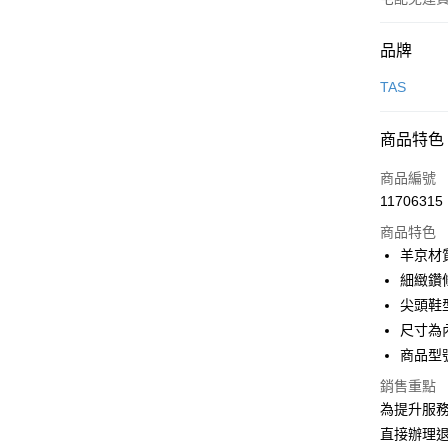
付款方式
品牌
信用卡一
TAS
信用卡分
商品特色
3 期 
商品編號
6 期 
合作金
11706315
華南商
合作金
LINE Pay
上海商
商品特色
華南商
國泰世
羊京材
Apple Pay
上海商
臺灣中
細緻鑽
國泰世
匯豐（
街口支付
臺灣中
尖頭鞋
聯邦商
匯豐（
尺寸為
悠遊付
元大商
聯邦商
商品型號
玉山商
元大商
Google Pa
台新國
玉山商
銷售重點
台灣樂
台新國
大哥付你
為提升服
台灣樂
相關說明
直接辦理