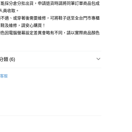
你分期使用說明】
可能採分倉分批出貨，申請退貨時請將同筆訂單商品包成
享後付
由台灣大哥大提供，台灣大哥大用戶可立即使用無須另外申請。
人員收取。
式選擇「大哥付你分期」，訂單成立後會自動跳轉到大哥付的交易
證手機門號後，選擇欲分期的期數、繳款截止日，確認付款後即
頭不適、或穿著後需要維修，可將鞋子送至全台門市專櫃
FTEE先享後付」】
。
先享後付是「在收到商品之後才付款」的支付方式。 讓您購物簡單
楦鞋及維修，請安心購買！
准額度、可分期數及費用金額請依後續交易確認頁面所載為準。
心！
顏色因電腦螢幕設定差異會略有不同，請以實際商品顏色
立30分鐘內，如未前往確認交易或遇審核未通過，訂單將自動取
：不需註冊會員、不需綁卡、不需儲值。
「轉專審核」未通過狀況，表示未達大哥付你分期系統評分，恕
：只要手機號碼，簡訊認證，即可結帳。
評估內容。
：先確認商品／服務後，再付款。
式說明】
家取貨
項不併入電信帳單，「大哥付你分期」於每月結算日後寄送繳費提
EE先享後付」結帳流程】
類 (6)
0，滿NT$2,000(含以上)免運費
方式選擇「AFTEE先享後付」後，將跳轉至「AFTEE先享後
訊連結打開帳單後，可選擇「超商條碼／台灣大直營門市／銀行轉
頁面，進行簡訊認證並確認金額後，即可完成結帳。
付／iPASS MONEY」等通路繳費。
跟5.5~8cm
1取貨
成立數日內，您將收到繳費通知簡訊。
客服
費通知簡訊後14天內，點擊此簡訊中的連結，可透過四大超商
0，滿NT$2,000(含以上)免運費
項】
鞋
網路銀行／等多元方式進行付款，方視為交易完成。
係由「台灣大哥大股份有限公司」（以下簡稱本公司）所提供，讓
：結帳手續完成當下不需立刻繳費，但若您需要取消訂單，請聯
t｜季度特輯
✨都會LADY美學 | 時髦跟鞋
易時，得透過本服務購買商品或服務，並由商店將買賣／分期付
的店家。未經商家同意取消之訂單仍視為有效，需透過AFTEE
金債權讓與本公司後，依約使用本公司帳單繳交帳款。
繳納相關費用。
頭鞋
意付款使用「大哥付你分期」之契約關係目的，商店將以您的個人
否成功請以「AFTEE先享後付 」之結帳頁面顯示為準，若有關於
含姓名、電話或地址）提供予台灣大哥大進項蒐集、處理及利
功／繳費後需取消欲退款等相關疑問，請聯繫「AFTEE先享後
新品 週週上新】
公司與您本人進行分期帳單所需資料之確認、核對及更正。
援中心」
https://netprotections.freshdesk.com/support/home
80
戶服務條款，請詳閱以下連結：
https://oppay.tw/userRule
心動價 全館58折起 】
項】
查看運費
恩沛科技股份有限公司提供之「AFTEE先享後付」服務完成之