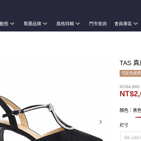
動態
集團品牌
風格特輯
門市查詢
會員專區
TAS 
宅配免運費
NT$4,980
NT$2,
顏色：黑
尺寸
50（22