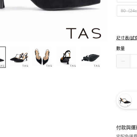
80（24
尺寸表/試
數量
付款與運
宅配免運