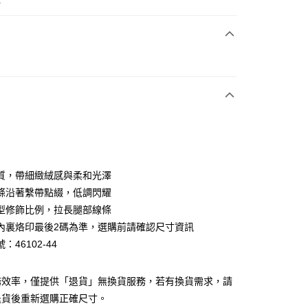
次付款
期付款
0 利率 每期
NT$893
21家銀行
0 利率 每期
NT$446
21家銀行
庫商業銀行
第一商業銀行
業銀行
彰化商業銀行
庫商業銀行
第一商業銀行
業儲蓄銀行
台北富邦商業銀行
業銀行
彰化商業銀行
華商業銀行
兆豐國際商業銀行
質，帶細緻絨感與柔和光澤
業儲蓄銀行
台北富邦商業銀行
小企業銀行
台中商業銀行
條沿著繫帶點綴，低調閃耀
華商業銀行
兆豐國際商業銀行
台灣）商業銀行
華泰商業銀行
小企業銀行
台中商業銀行
型修飾比例，拉長腿部線條
業銀行
遠東國際商業銀行
台灣）商業銀行
華泰商業銀行
內裏烙印最後2碼為準，選購前請確認尺寸資訊
業銀行
永豐商業銀行
業銀行
遠東國際商業銀行
：46102-44
業銀行
星展（台灣）商業銀行
業銀行
永豐商業銀行
y
際商業銀行
中國信託商業銀行
業銀行
星展（台灣）商業銀行
天信用卡公司
際商業銀行
中國信託商業銀行
分期
務效率，僅提供「退貨」無換貨服務，若有換貨需求，請
天信用卡公司
退貨後重新選購正確尺寸。