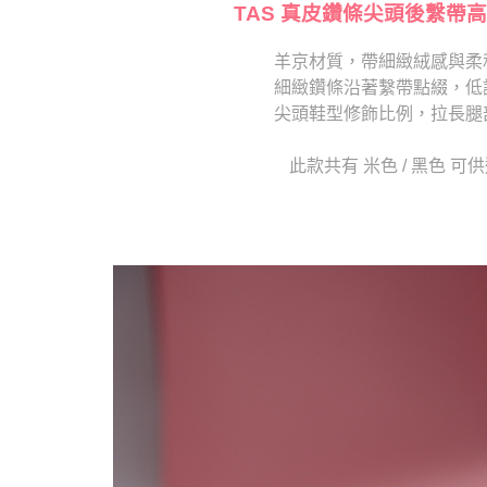
交易，需
TAS 真皮鑽條尖頭後繫帶高
求債權轉
２．關於
羊京材質，帶細緻絨感與柔
https://aft
細緻鑽條沿著繫帶點綴，低
３．未成
「AFTE
尖頭鞋型修飾比例，拉長腿
任。
４．使用「
此款共有 米色 / 黑色 可
即時審查
結果請求
５．嚴禁
形，恩沛
動。