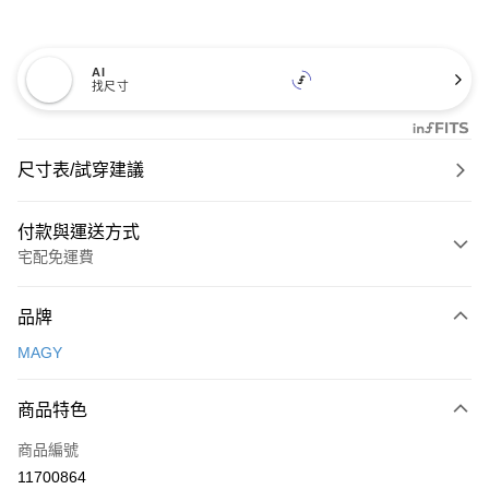
AI
找尺寸
尺寸表/試穿建議
付款與運送方式
宅配免運費
付款方式
品牌
信用卡一次付款
MAGY
信用卡分期付款
3 期 0 利率 每期
NT$826
21家銀行
商品特色
6 期 0 利率 每期
NT$413
21家銀行
合作金庫商業銀行
第一商業銀行
商品編號
華南商業銀行
彰化商業銀行
合作金庫商業銀行
第一商業銀行
11700864
LINE Pay
上海商業儲蓄銀行
台北富邦商業銀行