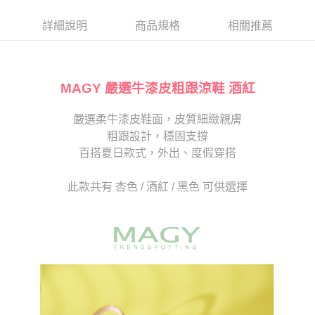
帳／街口支付／iPASS MONEY」等通路繳費。
２．訂單成立數日內，您將收到繳費通知簡訊。
每筆NT$80，滿NT$2,000(含以上)免運費
３．收到繳費通知簡訊後14天內，點擊此簡訊中的連結，可透過四大超商／
詳細說明
商品規格
相關推薦
【注意事項】
ATM／網路銀行／等多元方式進行付款，方視為交易完成。
宅配
1.本服務係由「台灣大哥大股份有限公司」（以下簡稱本公司）所提供，讓
※ 請注意：結帳手續完成當下不需立刻繳費，但若您需要取消訂單，請聯絡
用戶於交易時，得透過本服務購買商品或服務，並由商店將買賣／分期付款
免運費
購買商品的店家。未經商家同意取消之訂單仍視為有效，需透過AFTEE先享
買賣價金債權讓與本公司後，依約使用本公司帳單繳交帳款。
後付繳納相關費用。
2.基於同意付款使用「大哥付你分期」之契約關係目的，商店將以您的個人
MAGY 嚴選牛漆皮粗跟涼鞋 酒紅
離島宅配
※ 交易是否成功請以「AFTEE先享後付 」之結帳頁面顯示為準，若有關於
資料（包含姓名、電話或地址）提供予台灣大哥大進項蒐集、處理及利用，
是否繳費成功／繳費後需取消欲退款等相關疑問，請聯繫「AFTEE先享後付
每筆NT$280
由本公司與您本人進行分期帳單所需資料之確認、核對及更正。
客戶支援中心」
https://netprotections.freshdesk.com/support/home
嚴選柔牛漆皮鞋面，皮質細緻親膚
3.完整用戶服務條款，請詳閱以下連結：
https://oppay.tw/userRule
海外宅配
查看運費
粗跟設計，穩固支撐
【注意事項】
１．透過由恩沛科技股份有限公司提供之「AFTEE先享後付」服務完成之交
百搭夏日款式，外出、度假穿搭
易，需依本服務之必要範圍內提供個人資料，並將交易相關給付款項請求債
權轉讓予恩沛科技股份有限公司。
此款共有 杏色 / 酒紅 / 黑色 可供選擇
２．關於個人資料處理事宜，請瀏覽以下網址：
https://aftee.tw/terms/#terms3
３．未成年的使用者請事先徵得法定代理人或監護人之同意方可使用
「AFTEE先享後付」，若未經同意申辦者引起之損失，本公司不負相關責
任。
４．使用「AFTEE先享後付」時，將依據個別帳號之用戶狀況，依本公司即
時審查核予不同之上限額度；若仍有額度不足之情形，本公司將視審查結果
請求用戶進行身份認證。
５．嚴禁一人註冊多個帳號或使用他人資訊註冊。若發現惡意使用之情形，
恩沛科技股份有限公司將有權停止該用戶之使用額度並採取法律行動。