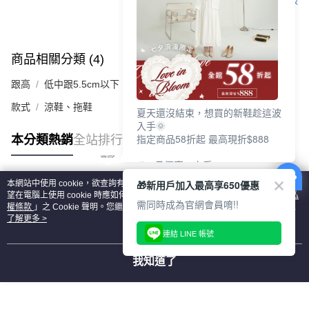
客服
商品相關分類 (4)
查看全部
跟高
低中跟5.5cm以下
款式
涼鞋、拖鞋
夏天還沒結束，想買的新鞋趁這波
入手🌞
指定商品58折起 最高現折$888
本分類熱銷
全站排行
🎉 8月優惠一次看
①LINE購物最高10%回饋
🎁新用戶加入最高享650優惠
本網站中使用 cookie，欲查詢有關本網站使用 cookie 方式之詳情，及若您不希
②每周限定品現折200
熱門標籤
望在電腦上使用 cookie 時應如何變更電腦的 cookie 設定，請參閱本網站「
隱私
③指定商品58折起 最高現折$888
需同時成為官網會員唷!!
權條款
」之 Cookie 聲明。您繼續使用本網站即表示您同意本公司得按本網站使
用條款之 Cookie 聲明使用 cookie。
了解更多 >
上班鞋、休閒鞋、涼鞋一次逛齊
連結 LINE 帳號
好搭、出遊好走、聚會也漂亮
我知道了