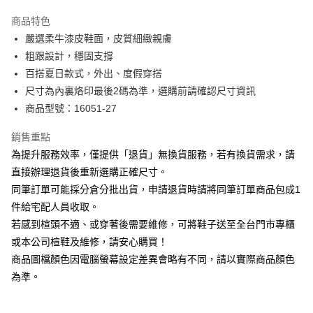
華南商業銀行
彰化商業銀行
國泰世華商業銀行
兆豐國際商業銀行
Apple Pay
上海商業儲蓄銀行
台北富邦商業銀行
商品特色
臺灣中小企業銀行
台中商業銀行
國泰世華商業銀行
兆豐國際商業銀行
嚴選柔牛漆皮鞋面，皮質細緻親膚
匯豐（台灣）商業銀行
華泰商業銀行
街口支付
臺灣中小企業銀行
台中商業銀行
粗跟設計，穩固支撐
聯邦商業銀行
遠東國際商業銀行
匯豐（台灣）商業銀行
華泰商業銀行
悠遊付
元大商業銀行
永豐商業銀行
百搭夏日款式，外出、度假穿搭
聯邦商業銀行
遠東國際商業銀行
玉山商業銀行
星展（台灣）商業銀行
尺寸為內裏烙印最後2碼為準，選購前請確認尺寸資訊
元大商業銀行
永豐商業銀行
Google Pay
台新國際商業銀行
中國信託商業銀行
玉山商業銀行
星展（台灣）商業銀行
商品型號：16051-27
台灣樂天信用卡公司
台新國際商業銀行
中國信託商業銀行
大哥付你分期
台灣樂天信用卡公司
銷售重點
相關說明
為提升服務效率，僅提供「退貨」無換貨服務，若有換貨需求，請
【大哥付你分期使用說明】
AFTEE先享後付
1.本服務由台灣大哥大提供，台灣大哥大用戶可立即使用無須另外申請。
直接辦理退貨後重新選購正確尺寸。
2.付款方式選擇「大哥付你分期」，訂單成立後會自動跳轉到大哥付的交易
相關說明
同筆訂單可能採分倉分批出貨，申請退貨時請將同筆訂單商品包成1
流程，驗證手機門號後，選擇欲分期的期數、繳款截止日，確認付款後即完
【關於「AFTEE先享後付」】
成交易。
件給宅配人員收取。
ATM付款
AFTEE先享後付是「在收到商品之後才付款」的支付方式。 讓您購物簡單
3.實際核准額度、可分期數及費用金額請依後續交易確認頁面所載為準。
若感到楦頭不適、或穿著後需要維修，可將鞋子送至全台門市專櫃
便利好安心！
4.訂單成立30分鐘內，如未前往確認交易或遇審核未通過，訂單將自動取
１．簡單：不需註冊會員、不需綁卡、不需儲值。
或本公司楦鞋及維修，請安心購買！
運送方式
消。如遇「轉專審核」未通過狀況，表示未達大哥付你分期系統評分，恕無
２．便利：只要手機號碼，簡訊認證，即可結帳。
法說明評估內容。
商品圖檔顏色因電腦螢幕設定差異會略有不同，請以實際商品顏色
３．安心：先確認商品／服務後，再付款。
付款後全家取貨
【繳款方式說明】
為準。
1.分期款項不併入電信帳單，「大哥付你分期」於每月結算日後寄送繳費提
每筆NT$80，滿NT$2,000(含以上)免運費
【「AFTEE先享後付」結帳流程】
醒簡訊。
１．於結帳方式選擇「AFTEE先享後付」後，將跳轉至「AFTEE先享後付」
2.透過簡訊連結打開帳單後，可選擇「超商條碼／台灣大直營門市／銀行轉
付款後7-11取貨
結帳頁面，進行簡訊認證並確認金額後，即可完成結帳。