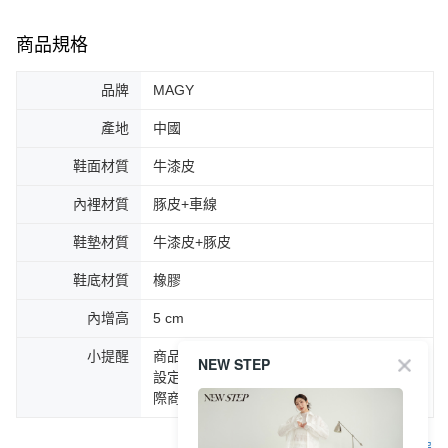
商品規格
品牌
MAGY
產地
中國
鞋面材質
牛漆皮
內裡材質
豚皮+車線
鞋墊材質
牛漆皮+豚皮
鞋底材質
橡膠
內增高
5 cm
小提醒
商品圖片顏色會因拍攝燈光環境或個人螢幕
NEW STEP
設定不同，而造成部份色差現象，顏色以實
際商品為主。