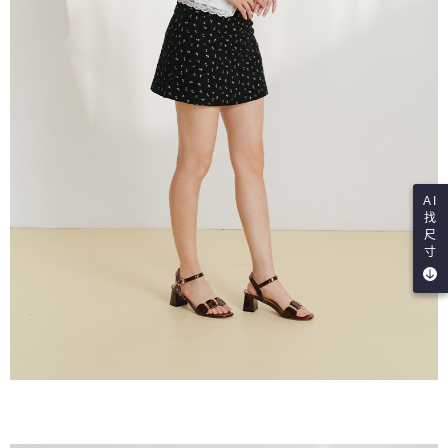
AI
找
尺
寸