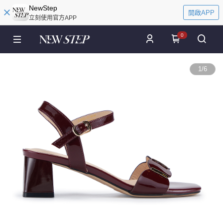
NewStep
開啟APP
立刻使用官方APP
0
1
/
6