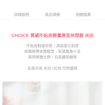
１．於結帳方式選擇「AFTEE先享後付」後，將跳轉至「AFTEE先享後付」
2.透過簡訊連結打開帳單後，可選擇「超商條碼／台灣大直營門市／銀行轉
付款後7-11取貨
結帳頁面，進行簡訊認證並確認金額後，即可完成結帳。
帳／街口支付／iPASS MONEY」等通路繳費。
２．訂單成立數日內，您將收到繳費通知簡訊。
每筆NT$80，滿NT$2,000(含以上)免運費
３．收到繳費通知簡訊後14天內，點擊此簡訊中的連結，可透過四大超商／
詳細說明
商品規格
相關推薦
【注意事項】
ATM／網路銀行／等多元方式進行付款，方視為交易完成。
宅配
1.本服務係由「台灣大哥大股份有限公司」（以下簡稱本公司）所提供，讓
※ 請注意：結帳手續完成當下不需立刻繳費，但若您需要取消訂單，請聯絡
用戶於交易時，得透過本服務購買商品或服務，並由商店將買賣／分期付款
免運費
購買商品的店家。未經商家同意取消之訂單仍視為有效，需透過AFTEE先享
買賣價金債權讓與本公司後，依約使用本公司帳單繳交帳款。
後付繳納相關費用。
2.基於同意付款使用「大哥付你分期」之契約關係目的，商店將以您的個人
CHOiCE 質感牛貼皮輕量厚底休閒鞋 米白
離島宅配
※ 交易是否成功請以「AFTEE先享後付 」之結帳頁面顯示為準，若有關於
資料（包含姓名、電話或地址）提供予台灣大哥大進項蒐集、處理及利用，
是否繳費成功／繳費後需取消欲退款等相關疑問，請聯繫「AFTEE先享後付
每筆NT$280
由本公司與您本人進行分期帳單所需資料之確認、核對及更正。
客戶支援中心」
https://netprotections.freshdesk.com/support/home
牛貼皮鞋面材質，具挺度又耐穿
3.完整用戶服務條款，請詳閱以下連結：
https://oppay.tw/userRule
海外宅配
查看運費
經典綁帶休閒鞋型，街頭風格十足
【注意事項】
１．透過由恩沛科技股份有限公司提供之「AFTEE先享後付」服務完成之交
厚底修飾比例，拉長腿部線條
易，需依本服務之必要範圍內提供個人資料，並將交易相關給付款項請求債
權轉讓予恩沛科技股份有限公司。
此款共有 米白 / 紅色 可供選擇
２．關於個人資料處理事宜，請瀏覽以下網址：
https://aftee.tw/terms/#terms3
３．未成年的使用者請事先徵得法定代理人或監護人之同意方可使用
「AFTEE先享後付」，若未經同意申辦者引起之損失，本公司不負相關責
任。
４．使用「AFTEE先享後付」時，將依據個別帳號之用戶狀況，依本公司即
時審查核予不同之上限額度；若仍有額度不足之情形，本公司將視審查結果
請求用戶進行身份認證。
５．嚴禁一人註冊多個帳號或使用他人資訊註冊。若發現惡意使用之情形，