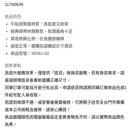
華南商業銀行
彰化商業銀行
合作金庫商業銀行
第一商業銀行
11700639
LINE Pay
上海商業儲蓄銀行
台北富邦商業銀行
華南商業銀行
彰化商業銀行
國泰世華商業銀行
兆豐國際商業銀行
Apple Pay
上海商業儲蓄銀行
台北富邦商業銀行
商品特色
臺灣中小企業銀行
台中商業銀行
國泰世華商業銀行
兆豐國際商業銀行
牛貼皮鞋面材質，具挺度又耐穿
匯豐（台灣）商業銀行
華泰商業銀行
街口支付
臺灣中小企業銀行
台中商業銀行
經典綁帶休閒鞋型，街頭風格十足
聯邦商業銀行
遠東國際商業銀行
匯豐（台灣）商業銀行
華泰商業銀行
悠遊付
元大商業銀行
永豐商業銀行
厚底修飾比例，拉長腿部線條
聯邦商業銀行
遠東國際商業銀行
玉山商業銀行
星展（台灣）商業銀行
版型正常，選購前請確認尺寸資訊
元大商業銀行
永豐商業銀行
Google Pay
台新國際商業銀行
中國信託商業銀行
玉山商業銀行
星展（台灣）商業銀行
商品型號：39361-02
台灣樂天信用卡公司
台新國際商業銀行
中國信託商業銀行
大哥付你分期
台灣樂天信用卡公司
銷售重點
相關說明
為提升服務效率，僅提供「退貨」無換貨服務，若有換貨需求，請
【大哥付你分期使用說明】
AFTEE先享後付
1.本服務由台灣大哥大提供，台灣大哥大用戶可立即使用無須另外申請。
直接辦理退貨後重新選購正確尺寸。
2.付款方式選擇「大哥付你分期」，訂單成立後會自動跳轉到大哥付的交易
相關說明
同筆訂單可能採分倉分批出貨，申請退貨時請將同筆訂單商品包成1
流程，驗證手機門號後，選擇欲分期的期數、繳款截止日，確認付款後即完
【關於「AFTEE先享後付」】
成交易。
件給宅配人員收取。
ATM付款
AFTEE先享後付是「在收到商品之後才付款」的支付方式。 讓您購物簡單
3.實際核准額度、可分期數及費用金額請依後續交易確認頁面所載為準。
若感到楦頭不適、或穿著後需要維修，可將鞋子送至全台門市專櫃
便利好安心！
4.訂單成立30分鐘內，如未前往確認交易或遇審核未通過，訂單將自動取
１．簡單：不需註冊會員、不需綁卡、不需儲值。
或本公司楦鞋及維修，請安心購買！
運送方式
消。如遇「轉專審核」未通過狀況，表示未達大哥付你分期系統評分，恕無
２．便利：只要手機號碼，簡訊認證，即可結帳。
法說明評估內容。
商品圖檔顏色因電腦螢幕設定差異會略有不同，請以實際商品顏色
３．安心：先確認商品／服務後，再付款。
付款後全家取貨
【繳款方式說明】
為準。
1.分期款項不併入電信帳單，「大哥付你分期」於每月結算日後寄送繳費提
每筆NT$80，滿NT$2,000(含以上)免運費
【「AFTEE先享後付」結帳流程】
醒簡訊。