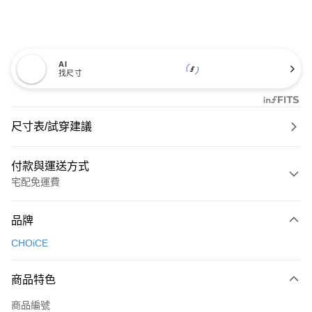
AI
找尺寸
尺寸表/試穿建議
付款與運送方式
宅配免運費
付款方式
品牌
信用卡一次付款
CHOiCE
信用卡分期付款
3 期 0 利率 每期
NT$600
21家銀行
商品特色
6 期 0 利率 每期
NT$300
21家銀行
合作金庫商業銀行
第一商業銀行
商品編號