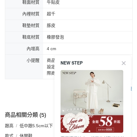
鞋面材質
牛貼皮
內裡材質
超千
鞋墊材質
豚皮
鞋底材質
橡膠發泡
內增高
4 cm
小提醒
商品圖片顏色會因拍攝燈光環境或個人螢幕
NEW STEP
設定不同，而造成部份色差現象，顏色以實
際商品為主。
客服
商品相關分類 (5)
查看全部
跟高
低中跟5.5cm以下
款式
休閒鞋