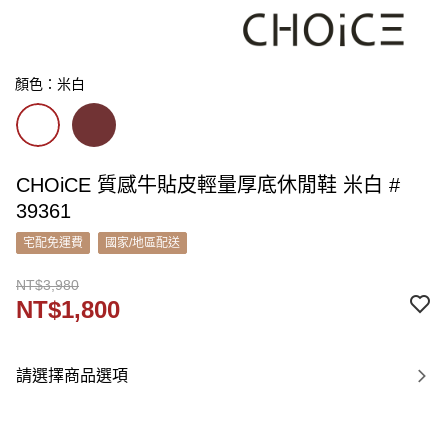
顏色：米白
CHOiCE 質感牛貼皮輕量厚底休閒鞋 米白 #
39361
宅配免運費
國家/地區配送
NT$3,980
NT$1,800
請選擇商品選項