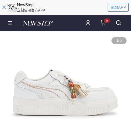
NewStep
開啟APP
立刻使用官方APP
0
1
/
6