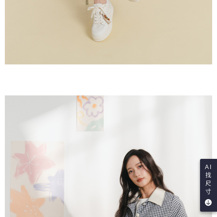
AI
找
尺
寸