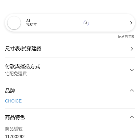
AI
找尺寸
尺寸表/試穿建議
付款與運送方式
宅配免運費
付款方式
品牌
信用卡一次付款
CHOiCE
信用卡分期付款
3 期 0 利率 每期
NT$826
21家銀行
商品特色
6 期 0 利率 每期
NT$413
21家銀行
合作金庫商業銀行
第一商業銀行
商品編號
華南商業銀行
彰化商業銀行
合作金庫商業銀行
第一商業銀行
11700292
LINE Pay
上海商業儲蓄銀行
台北富邦商業銀行