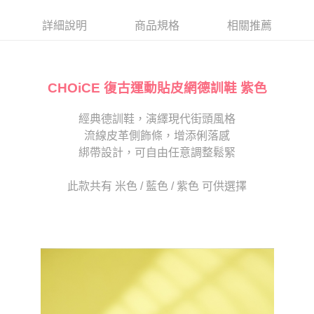
帳／街口支付／iPASS MONEY」等通路繳費。
２．訂單成立數日內，您將收到繳費通知簡訊。
每筆NT$80，滿NT$2,000(含以上)免運費
３．收到繳費通知簡訊後14天內，點擊此簡訊中的連結，可透過四大超商／
詳細說明
商品規格
相關推薦
【注意事項】
ATM／網路銀行／等多元方式進行付款，方視為交易完成。
宅配
1.本服務係由「台灣大哥大股份有限公司」（以下簡稱本公司）所提供，讓
※ 請注意：結帳手續完成當下不需立刻繳費，但若您需要取消訂單，請聯絡
用戶於交易時，得透過本服務購買商品或服務，並由商店將買賣／分期付款
免運費
購買商品的店家。未經商家同意取消之訂單仍視為有效，需透過AFTEE先享
買賣價金債權讓與本公司後，依約使用本公司帳單繳交帳款。
後付繳納相關費用。
2.基於同意付款使用「大哥付你分期」之契約關係目的，商店將以您的個人
CHOiCE 復古運動貼皮網德訓鞋 紫色
離島宅配
※ 交易是否成功請以「AFTEE先享後付 」之結帳頁面顯示為準，若有關於
資料（包含姓名、電話或地址）提供予台灣大哥大進項蒐集、處理及利用，
是否繳費成功／繳費後需取消欲退款等相關疑問，請聯繫「AFTEE先享後付
每筆NT$280
由本公司與您本人進行分期帳單所需資料之確認、核對及更正。
客戶支援中心」
https://netprotections.freshdesk.com/support/home
經典德訓鞋，演繹現代街頭風格
3.完整用戶服務條款，請詳閱以下連結：
https://oppay.tw/userRule
海外宅配
查看運費
流線皮革側飾條，增添俐落感
【注意事項】
１．透過由恩沛科技股份有限公司提供之「AFTEE先享後付」服務完成之交
綁帶設計，可自由任意調整鬆緊
易，需依本服務之必要範圍內提供個人資料，並將交易相關給付款項請求債
權轉讓予恩沛科技股份有限公司。
此款共有 米色 / 藍色 / 紫色 可供選擇
２．關於個人資料處理事宜，請瀏覽以下網址：
https://aftee.tw/terms/#terms3
３．未成年的使用者請事先徵得法定代理人或監護人之同意方可使用
「AFTEE先享後付」，若未經同意申辦者引起之損失，本公司不負相關責
任。
４．使用「AFTEE先享後付」時，將依據個別帳號之用戶狀況，依本公司即
時審查核予不同之上限額度；若仍有額度不足之情形，本公司將視審查結果
請求用戶進行身份認證。
５．嚴禁一人註冊多個帳號或使用他人資訊註冊。若發現惡意使用之情形，
恩沛科技股份有限公司將有權停止該用戶之使用額度並採取法律行動。