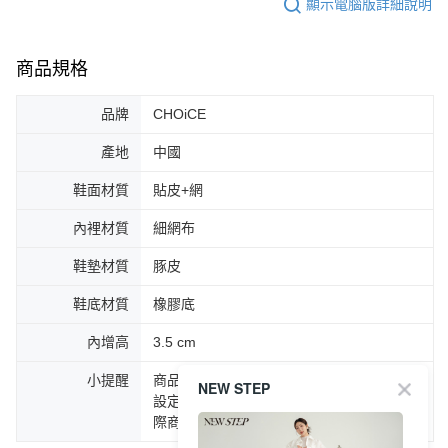
顯示電腦版詳細說明
商品規格
品牌
CHOiCE
產地
中國
鞋面材質
貼皮+網
內裡材質
細網布
鞋墊材質
豚皮
鞋底材質
橡膠底
內增高
3.5 cm
小提醒
商品圖片顏色會因拍攝燈光環境或個人螢幕
NEW STEP
設定不同，而造成部份色差現象，顏色以實
際商品為主。