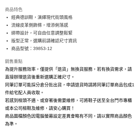
華南商業銀行
彰化商業銀行
國泰世華商業銀行
兆豐國際商業銀行
Apple Pay
上海商業儲蓄銀行
台北富邦商業銀行
商品特色
臺灣中小企業銀行
台中商業銀行
國泰世華商業銀行
兆豐國際商業銀行
經典德訓鞋，演繹現代街頭風格
匯豐（台灣）商業銀行
華泰商業銀行
街口支付
臺灣中小企業銀行
台中商業銀行
流線皮革側飾條，增添俐落感
聯邦商業銀行
遠東國際商業銀行
匯豐（台灣）商業銀行
華泰商業銀行
悠遊付
元大商業銀行
永豐商業銀行
綁帶設計，可自由任意調整鬆緊
聯邦商業銀行
遠東國際商業銀行
玉山商業銀行
星展（台灣）商業銀行
版型正常，選購前請確認尺寸資訊
元大商業銀行
永豐商業銀行
Google Pay
台新國際商業銀行
中國信託商業銀行
玉山商業銀行
星展（台灣）商業銀行
商品型號：39853-12
台灣樂天信用卡公司
台新國際商業銀行
中國信託商業銀行
大哥付你分期
台灣樂天信用卡公司
銷售重點
相關說明
為提升服務效率，僅提供「退貨」無換貨服務，若有換貨需求，請
【大哥付你分期使用說明】
AFTEE先享後付
1.本服務由台灣大哥大提供，台灣大哥大用戶可立即使用無須另外申請。
直接辦理退貨後重新選購正確尺寸。
2.付款方式選擇「大哥付你分期」，訂單成立後會自動跳轉到大哥付的交易
相關說明
同筆訂單可能採分倉分批出貨，申請退貨時請將同筆訂單商品包成1
流程，驗證手機門號後，選擇欲分期的期數、繳款截止日，確認付款後即完
【關於「AFTEE先享後付」】
成交易。
件給宅配人員收取。
ATM付款
AFTEE先享後付是「在收到商品之後才付款」的支付方式。 讓您購物簡單
3.實際核准額度、可分期數及費用金額請依後續交易確認頁面所載為準。
若感到楦頭不適、或穿著後需要維修，可將鞋子送至全台門市專櫃
便利好安心！
4.訂單成立30分鐘內，如未前往確認交易或遇審核未通過，訂單將自動取
１．簡單：不需註冊會員、不需綁卡、不需儲值。
或本公司楦鞋及維修，請安心購買！
運送方式
消。如遇「轉專審核」未通過狀況，表示未達大哥付你分期系統評分，恕無
２．便利：只要手機號碼，簡訊認證，即可結帳。
法說明評估內容。
商品圖檔顏色因電腦螢幕設定差異會略有不同，請以實際商品顏色
３．安心：先確認商品／服務後，再付款。
付款後全家取貨
【繳款方式說明】
為準。
1.分期款項不併入電信帳單，「大哥付你分期」於每月結算日後寄送繳費提
每筆NT$80，滿NT$2,000(含以上)免運費
【「AFTEE先享後付」結帳流程】
醒簡訊。
１．於結帳方式選擇「AFTEE先享後付」後，將跳轉至「AFTEE先享後付」
2.透過簡訊連結打開帳單後，可選擇「超商條碼／台灣大直營門市／銀行轉
付款後7-11取貨
結帳頁面，進行簡訊認證並確認金額後，即可完成結帳。