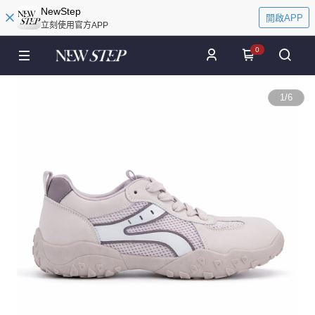
NewStep
開啟APP
立刻使用官方APP
0
1
/
6