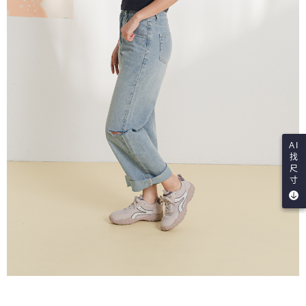
AI
找
尺
寸