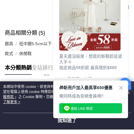
客服
商品相關分類 (5)
查看全部
跟高
低中跟5.5cm以下
款式
休閒鞋
夏天還沒結束，想買的新鞋趁這波
入手🌞
指定商品58折起 最高現折$888
本分類熱銷
全站排行
🎉 8月優惠一次看
①LINE購物最高10%回饋
🎁新用戶加入最高享650優惠
本網站中使用 cookie，欲查詢有關本網站使用 cookie 方式之詳情，及若您不希
②每周限定品現折200
熱門標籤
望在電腦上使用 cookie 時應如何變更電腦的 cookie 設定，請參閱本網站「
隱私
③指定商品58折起 最高現折$888
需同時成為官網會員唷!!
權條款
」之 Cookie 聲明。您繼續使用本網站即表示您同意本公司得按本網站使
用條款之 Cookie 聲明使用 cookie。
了解更多 >
上班鞋、休閒鞋、涼鞋一次逛齊
連結 LINE 帳號
好搭、出遊好走、聚會也漂亮
我知道了