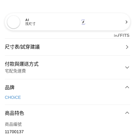
AI
找尺寸
尺寸表/試穿建議
付款與運送方式
宅配免運費
付款方式
品牌
信用卡一次付款
CHOiCE
信用卡分期付款
3 期 0 利率 每期
NT$600
21家銀行
商品特色
6 期 0 利率 每期
NT$300
21家銀行
合作金庫商業銀行
第一商業銀行
商品編號
華南商業銀行
彰化商業銀行
合作金庫商業銀行
第一商業銀行
11700137
LINE Pay
上海商業儲蓄銀行
台北富邦商業銀行