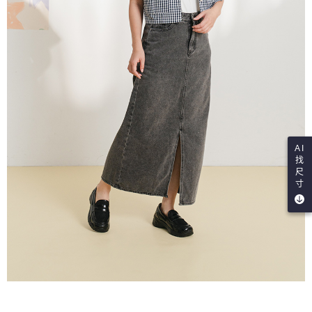
AI
找
尺
寸