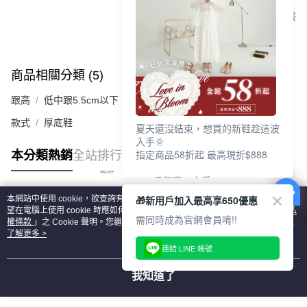
客服
商品相關分類 (5)
查看全部
跟高
低中跟5.5cm以下
款式
厚底鞋
夏天還沒結束，想買的新鞋趁這波
入手🌞
指定商品58折起 最高現折$888
本分類熱銷
全站排行
🎉 8月優惠一次看
①LINE購物最高10%回饋
🎁新用戶加入最高享650優惠
本網站中使用 cookie，欲查詢有關本網站使用 cookie 方式之詳情，及若您不希
②每周限定品現折200
熱門標籤
望在電腦上使用 cookie 時應如何變更電腦的 cookie 設定，請參閱本網站「
隱私
③指定商品58折起 最高現折$888
需同時成為官網會員唷!!
權條款
」之 Cookie 聲明。您繼續使用本網站即表示您同意本公司得按本網站使
用條款之 Cookie 聲明使用 cookie。
了解更多 >
上班鞋、休閒鞋、涼鞋一次逛齊
連結 LINE 帳號
好搭、出遊好走、聚會也漂亮
我知道了