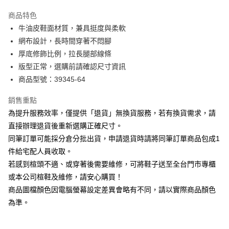
華南商業銀行
彰化商業銀行
國泰世華商業銀行
兆豐國際商業銀行
Apple Pay
上海商業儲蓄銀行
台北富邦商業銀行
商品特色
臺灣中小企業銀行
台中商業銀行
國泰世華商業銀行
兆豐國際商業銀行
牛油皮鞋面材質，兼具挺度與柔軟
匯豐（台灣）商業銀行
華泰商業銀行
街口支付
臺灣中小企業銀行
台中商業銀行
網布設計，長時間穿著不悶腳
聯邦商業銀行
遠東國際商業銀行
匯豐（台灣）商業銀行
華泰商業銀行
悠遊付
元大商業銀行
永豐商業銀行
厚底修飾比例，拉長腿部線條
聯邦商業銀行
遠東國際商業銀行
玉山商業銀行
星展（台灣）商業銀行
版型正常，選購前請確認尺寸資訊
元大商業銀行
永豐商業銀行
Google Pay
台新國際商業銀行
中國信託商業銀行
玉山商業銀行
星展（台灣）商業銀行
商品型號：39345-64
台灣樂天信用卡公司
台新國際商業銀行
中國信託商業銀行
大哥付你分期
台灣樂天信用卡公司
銷售重點
相關說明
為提升服務效率，僅提供「退貨」無換貨服務，若有換貨需求，請
【大哥付你分期使用說明】
AFTEE先享後付
1.本服務由台灣大哥大提供，台灣大哥大用戶可立即使用無須另外申請。
直接辦理退貨後重新選購正確尺寸。
2.付款方式選擇「大哥付你分期」，訂單成立後會自動跳轉到大哥付的交易
相關說明
同筆訂單可能採分倉分批出貨，申請退貨時請將同筆訂單商品包成1
流程，驗證手機門號後，選擇欲分期的期數、繳款截止日，確認付款後即完
【關於「AFTEE先享後付」】
成交易。
件給宅配人員收取。
ATM付款
AFTEE先享後付是「在收到商品之後才付款」的支付方式。 讓您購物簡單
3.實際核准額度、可分期數及費用金額請依後續交易確認頁面所載為準。
若感到楦頭不適、或穿著後需要維修，可將鞋子送至全台門市專櫃
便利好安心！
4.訂單成立30分鐘內，如未前往確認交易或遇審核未通過，訂單將自動取
１．簡單：不需註冊會員、不需綁卡、不需儲值。
或本公司楦鞋及維修，請安心購買！
運送方式
消。如遇「轉專審核」未通過狀況，表示未達大哥付你分期系統評分，恕無
２．便利：只要手機號碼，簡訊認證，即可結帳。
法說明評估內容。
商品圖檔顏色因電腦螢幕設定差異會略有不同，請以實際商品顏色
３．安心：先確認商品／服務後，再付款。
付款後全家取貨
【繳款方式說明】
為準。
1.分期款項不併入電信帳單，「大哥付你分期」於每月結算日後寄送繳費提
每筆NT$80，滿NT$2,000(含以上)免運費
【「AFTEE先享後付」結帳流程】
醒簡訊。
１．於結帳方式選擇「AFTEE先享後付」後，將跳轉至「AFTEE先享後付」
2.透過簡訊連結打開帳單後，可選擇「超商條碼／台灣大直營門市／銀行轉
付款後7-11取貨
結帳頁面，進行簡訊認證並確認金額後，即可完成結帳。