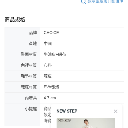
顯示電腦版詳細說明
商品規格
品牌
CHOiCE
產地
中國
鞋面材質
牛油皮+網布
內裡材質
布料
鞋墊材質
豚皮
鞋底材質
EVA發泡
內增高
4.7 cm
小提醒
商品圖片顏色會因拍攝燈光環境或個人螢幕
NEW STEP
設定不同，而造成部份色差現象，顏色以實
際商品為主。