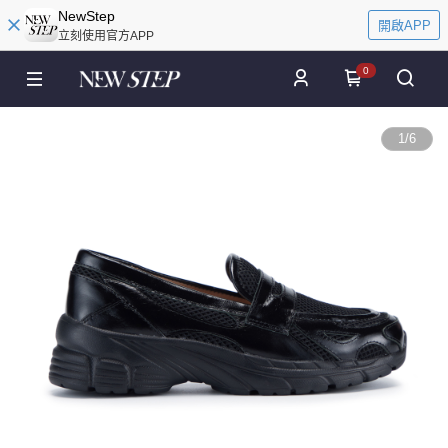
NewStep
開啟APP
立刻使用官方APP
0
1
/
6