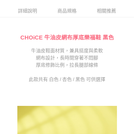
帳／街口支付／iPASS MONEY」等通路繳費。
２．訂單成立數日內，您將收到繳費通知簡訊。
每筆NT$80，滿NT$2,000(含以上)免運費
３．收到繳費通知簡訊後14天內，點擊此簡訊中的連結，可透過四大超商／
詳細說明
商品規格
相關推薦
【注意事項】
ATM／網路銀行／等多元方式進行付款，方視為交易完成。
宅配
1.本服務係由「台灣大哥大股份有限公司」（以下簡稱本公司）所提供，讓
※ 請注意：結帳手續完成當下不需立刻繳費，但若您需要取消訂單，請聯絡
用戶於交易時，得透過本服務購買商品或服務，並由商店將買賣／分期付款
免運費
購買商品的店家。未經商家同意取消之訂單仍視為有效，需透過AFTEE先享
買賣價金債權讓與本公司後，依約使用本公司帳單繳交帳款。
後付繳納相關費用。
2.基於同意付款使用「大哥付你分期」之契約關係目的，商店將以您的個人
CHOiCE 牛油皮網布厚底樂福鞋 黑色
離島宅配
※ 交易是否成功請以「AFTEE先享後付 」之結帳頁面顯示為準，若有關於
資料（包含姓名、電話或地址）提供予台灣大哥大進項蒐集、處理及利用，
是否繳費成功／繳費後需取消欲退款等相關疑問，請聯繫「AFTEE先享後付
每筆NT$280
由本公司與您本人進行分期帳單所需資料之確認、核對及更正。
客戶支援中心」
https://netprotections.freshdesk.com/support/home
牛油皮鞋面材質，兼具挺度與柔軟
3.完整用戶服務條款，請詳閱以下連結：
https://oppay.tw/userRule
海外宅配
查看運費
網布設計，長時間穿著不悶腳
【注意事項】
１．透過由恩沛科技股份有限公司提供之「AFTEE先享後付」服務完成之交
厚底修飾比例，拉長腿部線條
易，需依本服務之必要範圍內提供個人資料，並將交易相關給付款項請求債
權轉讓予恩沛科技股份有限公司。
此款共有 白色 / 杏色 / 黑色 可供選擇
２．關於個人資料處理事宜，請瀏覽以下網址：
https://aftee.tw/terms/#terms3
３．未成年的使用者請事先徵得法定代理人或監護人之同意方可使用
「AFTEE先享後付」，若未經同意申辦者引起之損失，本公司不負相關責
任。
４．使用「AFTEE先享後付」時，將依據個別帳號之用戶狀況，依本公司即
時審查核予不同之上限額度；若仍有額度不足之情形，本公司將視審查結果
請求用戶進行身份認證。
５．嚴禁一人註冊多個帳號或使用他人資訊註冊。若發現惡意使用之情形，
恩沛科技股份有限公司將有權停止該用戶之使用額度並採取法律行動。