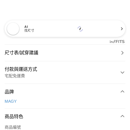
AI
找尺寸
尺寸表/試穿建議
付款與運送方式
宅配免運費
付款方式
品牌
信用卡一次付款
MAGY
信用卡分期付款
3 期 0 利率 每期
NT$600
21家銀行
商品特色
6 期 0 利率 每期
NT$300
21家銀行
合作金庫商業銀行
第一商業銀行
商品編號