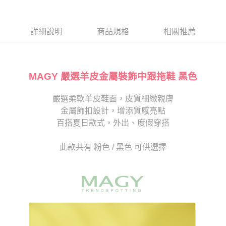
１．於結帳方式選擇「AFTEE先享後付」後，將跳轉至「AFTEE先享後付」
2.透過簡訊連結打開帳單後，可選擇「超商條碼／台灣大直營門市／銀行轉
離島宅配
結帳頁面，進行簡訊認證並確認金額後，即可完成結帳。
帳／街口支付／iPASS MONEY」等通路繳費。
２．訂單成立數日內，您將收到繳費通知簡訊。
每筆NT$280
３．收到繳費通知簡訊後14天內，點擊此簡訊中的連結，可透過四大超商／
詳細說明
商品規格
相關推薦
【注意事項】
ATM／網路銀行／等多元方式進行付款，方視為交易完成。
1.本服務係由「台灣大哥大股份有限公司」（以下簡稱本公司）所提供，讓
※ 請注意：結帳手續完成當下不需立刻繳費，但若您需要取消訂單，請聯絡
用戶於交易時，得透過本服務購買商品或服務，並由商店將買賣／分期付款
購買商品的店家。未經商家同意取消之訂單仍視為有效，需透過AFTEE先享
買賣價金債權讓與本公司後，依約使用本公司帳單繳交帳款。
後付繳納相關費用。
2.基於同意付款使用「大哥付你分期」之契約關係目的，商店將以您的個人
MAGY 嚴選羊皮金屬裝飾中跟拖鞋 黑色
※ 交易是否成功請以「AFTEE先享後付 」之結帳頁面顯示為準，若有關於
資料（包含姓名、電話或地址）提供予台灣大哥大進項蒐集、處理及利用，
是否繳費成功／繳費後需取消欲退款等相關疑問，請聯繫「AFTEE先享後付
由本公司與您本人進行分期帳單所需資料之確認、核對及更正。
客戶支援中心」
https://netprotections.freshdesk.com/support/home
嚴選柔軟羊皮鞋面，皮質細緻親膚
3.完整用戶服務條款，請詳閱以下連結：
https://oppay.tw/userRule
金屬飾扣設計，增添質感亮點
【注意事項】
１．透過由恩沛科技股份有限公司提供之「AFTEE先享後付」服務完成之交
百搭夏日款式，外出、度假穿搭
易，需依本服務之必要範圍內提供個人資料，並將交易相關給付款項請求債
權轉讓予恩沛科技股份有限公司。
此款共有 粉色 / 黑色 可供選擇
２．關於個人資料處理事宜，請瀏覽以下網址：
https://aftee.tw/terms/#terms3
３．未成年的使用者請事先徵得法定代理人或監護人之同意方可使用
「AFTEE先享後付」，若未經同意申辦者引起之損失，本公司不負相關責
任。
４．使用「AFTEE先享後付」時，將依據個別帳號之用戶狀況，依本公司即
時審查核予不同之上限額度；若仍有額度不足之情形，本公司將視審查結果
請求用戶進行身份認證。
５．嚴禁一人註冊多個帳號或使用他人資訊註冊。若發現惡意使用之情形，