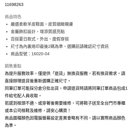
華南商業銀行
彰化商業銀行
合作金庫商業銀行
第一商業銀行
11698263
LINE Pay
上海商業儲蓄銀行
台北富邦商業銀行
華南商業銀行
彰化商業銀行
國泰世華商業銀行
兆豐國際商業銀行
Apple Pay
上海商業儲蓄銀行
台北富邦商業銀行
商品特色
臺灣中小企業銀行
台中商業銀行
國泰世華商業銀行
兆豐國際商業銀行
嚴選柔軟羊皮鞋面，皮質細緻親膚
匯豐（台灣）商業銀行
華泰商業銀行
街口支付
臺灣中小企業銀行
台中商業銀行
金屬飾扣設計，增添質感亮點
聯邦商業銀行
遠東國際商業銀行
匯豐（台灣）商業銀行
華泰商業銀行
悠遊付
元大商業銀行
永豐商業銀行
百搭夏日款式，外出、度假穿搭
聯邦商業銀行
遠東國際商業銀行
玉山商業銀行
星展（台灣）商業銀行
尺寸為內裏烙印最後2碼為準，選購前請確認尺寸資訊
元大商業銀行
永豐商業銀行
Google Pay
台新國際商業銀行
中國信託商業銀行
玉山商業銀行
星展（台灣）商業銀行
商品型號：16020-04
台灣樂天信用卡公司
台新國際商業銀行
中國信託商業銀行
大哥付你分期
台灣樂天信用卡公司
銷售重點
相關說明
為提升服務效率，僅提供「退貨」無換貨服務，若有換貨需求，請
【大哥付你分期使用說明】
AFTEE先享後付
1.本服務由台灣大哥大提供，台灣大哥大用戶可立即使用無須另外申請。
直接辦理退貨後重新選購正確尺寸。
2.付款方式選擇「大哥付你分期」，訂單成立後會自動跳轉到大哥付的交易
相關說明
同筆訂單可能採分倉分批出貨，申請退貨時請將同筆訂單商品包成1
流程，驗證手機門號後，選擇欲分期的期數、繳款截止日，確認付款後即完
【關於「AFTEE先享後付」】
成交易。
件給宅配人員收取。
ATM付款
AFTEE先享後付是「在收到商品之後才付款」的支付方式。 讓您購物簡單
3.實際核准額度、可分期數及費用金額請依後續交易確認頁面所載為準。
若感到楦頭不適、或穿著後需要維修，可將鞋子送至全台門市專櫃
便利好安心！
4.訂單成立30分鐘內，如未前往確認交易或遇審核未通過，訂單將自動取
１．簡單：不需註冊會員、不需綁卡、不需儲值。
或本公司楦鞋及維修，請安心購買！
運送方式
消。如遇「轉專審核」未通過狀況，表示未達大哥付你分期系統評分，恕無
２．便利：只要手機號碼，簡訊認證，即可結帳。
法說明評估內容。
商品圖檔顏色因電腦螢幕設定差異會略有不同，請以實際商品顏色
３．安心：先確認商品／服務後，再付款。
宅配
【繳款方式說明】
為準。
1.分期款項不併入電信帳單，「大哥付你分期」於每月結算日後寄送繳費提
免運費
【「AFTEE先享後付」結帳流程】
醒簡訊。