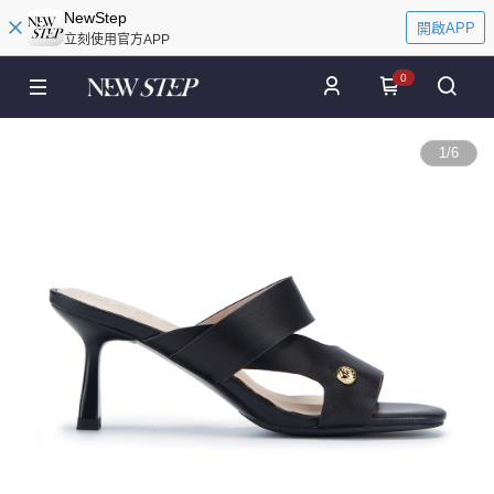
NewStep
開啟APP
立刻使用官方APP
0
1
/
6