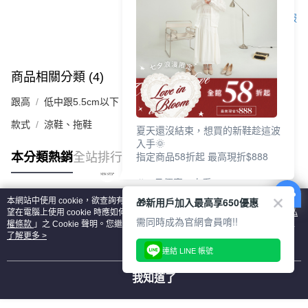
客服
商品相關分類 (4)
查看全部
跟高
低中跟5.5cm以下
款式
涼鞋、拖鞋
夏天還沒結束，想買的新鞋趁這波
入手🌞
指定商品58折起 最高現折$888
本分類熱銷
全站排行
🎉 8月優惠一次看
①LINE購物最高10%回饋
🎁新用戶加入最高享650優惠
本網站中使用 cookie，欲查詢有關本網站使用 cookie 方式之詳情，及若您不希
②每周限定品現折200
熱門標籤
望在電腦上使用 cookie 時應如何變更電腦的 cookie 設定，請參閱本網站「
隱私
③指定商品58折起 最高現折$888
需同時成為官網會員唷!!
權條款
」之 Cookie 聲明。您繼續使用本網站即表示您同意本公司得按本網站使
用條款之 Cookie 聲明使用 cookie。
了解更多 >
上班鞋、休閒鞋、涼鞋一次逛齊
連結 LINE 帳號
好搭、出遊好走、聚會也漂亮
我知道了