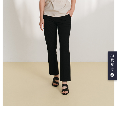
AI
找
尺
寸