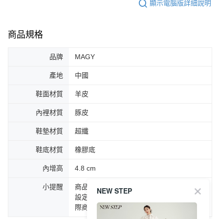
顯示電腦版詳細說明
商品規格
品牌
MAGY
產地
中國
鞋面材質
羊皮
內裡材質
豚皮
鞋墊材質
超纖
鞋底材質
橡膠底
內增高
4.8 cm
小提醒
商品圖片顏色會因拍攝燈光環境或個人螢幕
NEW STEP
設定不同，而造成部份色差現象，顏色以實
際商品為主。