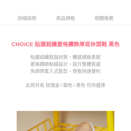
１．於結帳方式選擇「AFTEE先享後付」後，將跳轉至「AFTEE先享後付」
2.透過簡訊連結打開帳單後，可選擇「超商條碼／台灣大直營門市／銀行轉
付款後7-11取貨
結帳頁面，進行簡訊認證並確認金額後，即可完成結帳。
帳／街口支付／iPASS MONEY」等通路繳費。
２．訂單成立數日內，您將收到繳費通知簡訊。
每筆NT$80，滿NT$2,000(含以上)免運費
３．收到繳費通知簡訊後14天內，點擊此簡訊中的連結，可透過四大超商／
詳細說明
商品規格
相關推薦
【注意事項】
ATM／網路銀行／等多元方式進行付款，方視為交易完成。
宅配
1.本服務係由「台灣大哥大股份有限公司」（以下簡稱本公司）所提供，讓
※ 請注意：結帳手續完成當下不需立刻繳費，但若您需要取消訂單，請聯絡
用戶於交易時，得透過本服務購買商品或服務，並由商店將買賣／分期付款
免運費
購買商品的店家。未經商家同意取消之訂單仍視為有效，需透過AFTEE先享
買賣價金債權讓與本公司後，依約使用本公司帳單繳交帳款。
後付繳納相關費用。
2.基於同意付款使用「大哥付你分期」之契約關係目的，商店將以您的個人
CHOiCE 貼膜超纖菱格鑽飾厚底休閒鞋 黑色
離島宅配
※ 交易是否成功請以「AFTEE先享後付 」之結帳頁面顯示為準，若有關於
資料（包含姓名、電話或地址）提供予台灣大哥大進項蒐集、處理及利用，
是否繳費成功／繳費後需取消欲退款等相關疑問，請聯繫「AFTEE先享後付
每筆NT$280
由本公司與您本人進行分期帳單所需資料之確認、核對及更正。
客戶支援中心」
https://netprotections.freshdesk.com/support/home
貼膜超纖鞋面材質，觸感細緻柔韌
3.完整用戶服務條款，請詳閱以下連結：
https://oppay.tw/userRule
海外宅配
查看運費
菱格鑽飾點綴設計，提升整體質感
【注意事項】
１．透過由恩沛科技股份有限公司提供之「AFTEE先享後付」服務完成之交
免綁帶套入式鞋型，穿脫快速便利
易，需依本服務之必要範圍內提供個人資料，並將交易相關給付款項請求債
權轉讓予恩沛科技股份有限公司。
此款共有 玫瑰金 / 銀色 / 黑色 可供選擇
２．關於個人資料處理事宜，請瀏覽以下網址：
https://aftee.tw/terms/#terms3
３．未成年的使用者請事先徵得法定代理人或監護人之同意方可使用
「AFTEE先享後付」，若未經同意申辦者引起之損失，本公司不負相關責
任。
４．使用「AFTEE先享後付」時，將依據個別帳號之用戶狀況，依本公司即
時審查核予不同之上限額度；若仍有額度不足之情形，本公司將視審查結果
請求用戶進行身份認證。
５．嚴禁一人註冊多個帳號或使用他人資訊註冊。若發現惡意使用之情形，