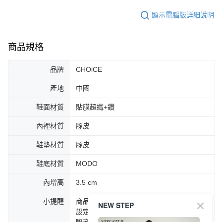
顯示電腦版詳細說明
商品規格
品牌
CHOiCE
產地
中國
鞋面材質
貼膜超纖+鑽
內裡材質
豚皮
鞋墊材質
豚皮
鞋底材質
MODO
內增高
3.5 cm
小提醒
商品圖片顏色會因拍攝燈光環境或個人螢幕
NEW STEP
設定不同，而造成部份色差現象，顏色以實
際商品為主。