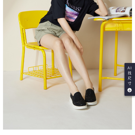
AI
找
尺
寸