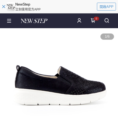
NewStep
開啟APP
立刻使用官方APP
0
1
/
6