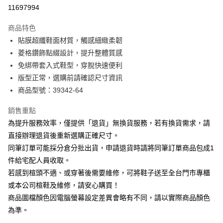
華南商業銀行
彰化商業銀行
合作金庫商業銀行
第一商業銀行
11697994
LINE Pay
上海商業儲蓄銀行
台北富邦商業銀行
華南商業銀行
彰化商業銀行
國泰世華商業銀行
兆豐國際商業銀行
Apple Pay
上海商業儲蓄銀行
台北富邦商業銀行
商品特色
臺灣中小企業銀行
台中商業銀行
國泰世華商業銀行
兆豐國際商業銀行
貼膜超纖鞋面材質，觸感細緻柔韌
匯豐（台灣）商業銀行
華泰商業銀行
街口支付
臺灣中小企業銀行
台中商業銀行
菱格鑽飾點綴設計，提升整體質感
聯邦商業銀行
遠東國際商業銀行
匯豐（台灣）商業銀行
華泰商業銀行
悠遊付
元大商業銀行
永豐商業銀行
免綁帶套入式鞋型，穿脫快速便利
聯邦商業銀行
遠東國際商業銀行
玉山商業銀行
星展（台灣）商業銀行
版型正常，選購前請確認尺寸資訊
元大商業銀行
永豐商業銀行
Google Pay
台新國際商業銀行
中國信託商業銀行
玉山商業銀行
星展（台灣）商業銀行
商品型號：39342-64
台灣樂天信用卡公司
台新國際商業銀行
中國信託商業銀行
大哥付你分期
台灣樂天信用卡公司
銷售重點
相關說明
為提升服務效率，僅提供「退貨」無換貨服務，若有換貨需求，請
【大哥付你分期使用說明】
AFTEE先享後付
1.本服務由台灣大哥大提供，台灣大哥大用戶可立即使用無須另外申請。
直接辦理退貨後重新選購正確尺寸。
2.付款方式選擇「大哥付你分期」，訂單成立後會自動跳轉到大哥付的交易
相關說明
同筆訂單可能採分倉分批出貨，申請退貨時請將同筆訂單商品包成1
流程，驗證手機門號後，選擇欲分期的期數、繳款截止日，確認付款後即完
【關於「AFTEE先享後付」】
成交易。
件給宅配人員收取。
ATM付款
AFTEE先享後付是「在收到商品之後才付款」的支付方式。 讓您購物簡單
3.實際核准額度、可分期數及費用金額請依後續交易確認頁面所載為準。
若感到楦頭不適、或穿著後需要維修，可將鞋子送至全台門市專櫃
便利好安心！
4.訂單成立30分鐘內，如未前往確認交易或遇審核未通過，訂單將自動取
１．簡單：不需註冊會員、不需綁卡、不需儲值。
或本公司楦鞋及維修，請安心購買！
運送方式
消。如遇「轉專審核」未通過狀況，表示未達大哥付你分期系統評分，恕無
２．便利：只要手機號碼，簡訊認證，即可結帳。
法說明評估內容。
商品圖檔顏色因電腦螢幕設定差異會略有不同，請以實際商品顏色
３．安心：先確認商品／服務後，再付款。
付款後全家取貨
【繳款方式說明】
為準。
1.分期款項不併入電信帳單，「大哥付你分期」於每月結算日後寄送繳費提
每筆NT$80，滿NT$2,000(含以上)免運費
【「AFTEE先享後付」結帳流程】
醒簡訊。