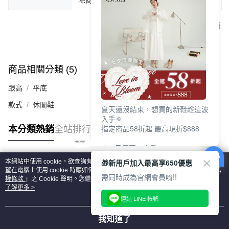
客服
商品相關分類 (5)
查看全部
跟高
平底
款式
休閒鞋
夏天還沒結束，想買的新鞋趁這波
入手🌞
指定商品58折起 最高現折$888
本分類熱銷
全站排行
🎉 8月優惠一次看
①LINE購物最高10%回饋
🎁新用戶加入最高享650優惠
本網站中使用 cookie，欲查詢有關本網站使用 cookie 方式之詳情，及若您不希
②每周限定品現折200
熱門標籤
望在電腦上使用 cookie 時應如何變更電腦的 cookie 設定，請參閱本網站「
隱私
③指定商品58折起 最高現折$888
需同時成為官網會員唷!!
權條款
」之 Cookie 聲明。您繼續使用本網站即表示您同意本公司得按本網站使
用條款之 Cookie 聲明使用 cookie。
了解更多 >
上班鞋、休閒鞋、涼鞋一次逛齊
連結 LINE 帳號
好搭、出遊好走、聚會也漂亮
我知道了