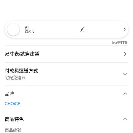
AI
找尺寸
尺寸表/試穿建議
付款與運送方式
宅配免運費
付款方式
品牌
信用卡一次付款
CHOiCE
信用卡分期付款
3 期 0 利率 每期
NT$600
21家銀行
商品特色
6 期 0 利率 每期
NT$300
21家銀行
合作金庫商業銀行
第一商業銀行
商品編號