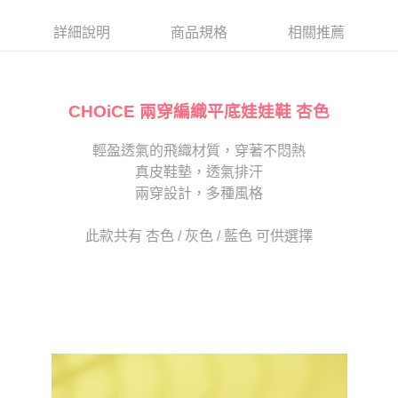
帳／街口支付／iPASS MONEY」等通路繳費。
２．訂單成立數日內，您將收到繳費通知簡訊。
每筆NT$80，滿NT$2,000(含以上)免運費
３．收到繳費通知簡訊後14天內，點擊此簡訊中的連結，可透過四大超商／
詳細說明
商品規格
相關推薦
【注意事項】
ATM／網路銀行／等多元方式進行付款，方視為交易完成。
宅配
1.本服務係由「台灣大哥大股份有限公司」（以下簡稱本公司）所提供，讓
※ 請注意：結帳手續完成當下不需立刻繳費，但若您需要取消訂單，請聯絡
用戶於交易時，得透過本服務購買商品或服務，並由商店將買賣／分期付款
免運費
購買商品的店家。未經商家同意取消之訂單仍視為有效，需透過AFTEE先享
買賣價金債權讓與本公司後，依約使用本公司帳單繳交帳款。
後付繳納相關費用。
2.基於同意付款使用「大哥付你分期」之契約關係目的，商店將以您的個人
CHOiCE 兩穿編織平底娃娃鞋 杏色
離島宅配
※ 交易是否成功請以「AFTEE先享後付 」之結帳頁面顯示為準，若有關於
資料（包含姓名、電話或地址）提供予台灣大哥大進項蒐集、處理及利用，
是否繳費成功／繳費後需取消欲退款等相關疑問，請聯繫「AFTEE先享後付
每筆NT$280
由本公司與您本人進行分期帳單所需資料之確認、核對及更正。
客戶支援中心」
https://netprotections.freshdesk.com/support/home
輕盈透氣的飛織材質，穿著不悶熱
3.完整用戶服務條款，請詳閱以下連結：
https://oppay.tw/userRule
海外宅配
查看運費
真皮鞋墊，透氣排汗
【注意事項】
１．透過由恩沛科技股份有限公司提供之「AFTEE先享後付」服務完成之交
兩穿設計，多種風格
易，需依本服務之必要範圍內提供個人資料，並將交易相關給付款項請求債
權轉讓予恩沛科技股份有限公司。
此款共有 杏色 / 灰色 / 藍色 可供選擇
２．關於個人資料處理事宜，請瀏覽以下網址：
https://aftee.tw/terms/#terms3
３．未成年的使用者請事先徵得法定代理人或監護人之同意方可使用
「AFTEE先享後付」，若未經同意申辦者引起之損失，本公司不負相關責
任。
４．使用「AFTEE先享後付」時，將依據個別帳號之用戶狀況，依本公司即
時審查核予不同之上限額度；若仍有額度不足之情形，本公司將視審查結果
請求用戶進行身份認證。
５．嚴禁一人註冊多個帳號或使用他人資訊註冊。若發現惡意使用之情形，
恩沛科技股份有限公司將有權停止該用戶之使用額度並採取法律行動。