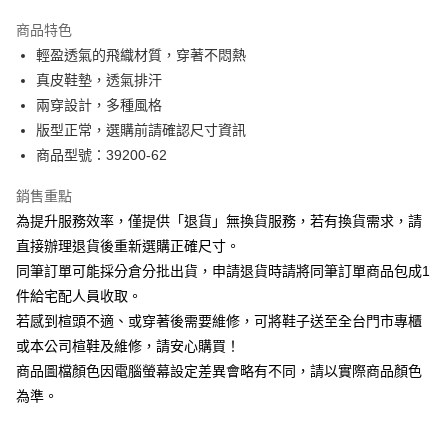
華南商業銀行
彰化商業銀行
國泰世華商業銀行
兆豐國際商業銀行
Apple Pay
上海商業儲蓄銀行
台北富邦商業銀行
商品特色
臺灣中小企業銀行
台中商業銀行
國泰世華商業銀行
兆豐國際商業銀行
輕盈透氣的飛織材質，穿著不悶熱
匯豐（台灣）商業銀行
華泰商業銀行
街口支付
臺灣中小企業銀行
台中商業銀行
真皮鞋墊，透氣排汗
聯邦商業銀行
遠東國際商業銀行
匯豐（台灣）商業銀行
華泰商業銀行
悠遊付
元大商業銀行
永豐商業銀行
兩穿設計，多種風格
聯邦商業銀行
遠東國際商業銀行
玉山商業銀行
星展（台灣）商業銀行
版型正常，選購前請確認尺寸資訊
元大商業銀行
永豐商業銀行
Google Pay
台新國際商業銀行
中國信託商業銀行
玉山商業銀行
星展（台灣）商業銀行
商品型號：39200-62
台灣樂天信用卡公司
台新國際商業銀行
中國信託商業銀行
大哥付你分期
台灣樂天信用卡公司
銷售重點
相關說明
為提升服務效率，僅提供「退貨」無換貨服務，若有換貨需求，請
【大哥付你分期使用說明】
AFTEE先享後付
1.本服務由台灣大哥大提供，台灣大哥大用戶可立即使用無須另外申請。
直接辦理退貨後重新選購正確尺寸。
2.付款方式選擇「大哥付你分期」，訂單成立後會自動跳轉到大哥付的交易
相關說明
同筆訂單可能採分倉分批出貨，申請退貨時請將同筆訂單商品包成1
流程，驗證手機門號後，選擇欲分期的期數、繳款截止日，確認付款後即完
【關於「AFTEE先享後付」】
成交易。
件給宅配人員收取。
ATM付款
AFTEE先享後付是「在收到商品之後才付款」的支付方式。 讓您購物簡單
3.實際核准額度、可分期數及費用金額請依後續交易確認頁面所載為準。
若感到楦頭不適、或穿著後需要維修，可將鞋子送至全台門市專櫃
便利好安心！
4.訂單成立30分鐘內，如未前往確認交易或遇審核未通過，訂單將自動取
１．簡單：不需註冊會員、不需綁卡、不需儲值。
或本公司楦鞋及維修，請安心購買！
運送方式
消。如遇「轉專審核」未通過狀況，表示未達大哥付你分期系統評分，恕無
２．便利：只要手機號碼，簡訊認證，即可結帳。
法說明評估內容。
商品圖檔顏色因電腦螢幕設定差異會略有不同，請以實際商品顏色
３．安心：先確認商品／服務後，再付款。
付款後全家取貨
【繳款方式說明】
為準。
1.分期款項不併入電信帳單，「大哥付你分期」於每月結算日後寄送繳費提
每筆NT$80，滿NT$2,000(含以上)免運費
【「AFTEE先享後付」結帳流程】
醒簡訊。
１．於結帳方式選擇「AFTEE先享後付」後，將跳轉至「AFTEE先享後付」
2.透過簡訊連結打開帳單後，可選擇「超商條碼／台灣大直營門市／銀行轉
付款後7-11取貨
結帳頁面，進行簡訊認證並確認金額後，即可完成結帳。