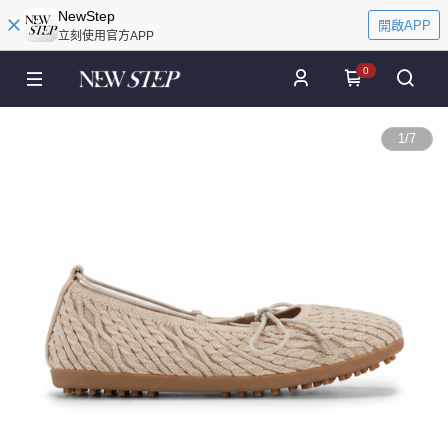
NewStep
開啟APP
立刻使用官方APP
0
1
/
7