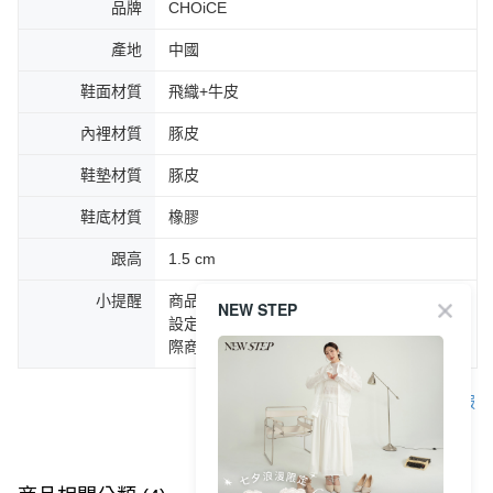
品牌
CHOiCE
產地
中國
鞋面材質
飛織+牛皮
內裡材質
豚皮
鞋墊材質
豚皮
鞋底材質
橡膠
跟高
1.5 cm
小提醒
商品圖片顏色會因拍攝燈光環境或個人螢幕
NEW STEP
設定不同，而造成部份色差現象，顏色以實
際商品為主。
客服