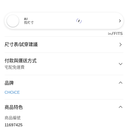
AI
找尺寸
尺寸表/試穿建議
付款與運送方式
宅配免運費
付款方式
品牌
信用卡一次付款
CHOiCE
信用卡分期付款
3 期 0 利率 每期
NT$600
21家銀行
商品特色
6 期 0 利率 每期
NT$300
21家銀行
合作金庫商業銀行
第一商業銀行
商品編號
華南商業銀行
彰化商業銀行
合作金庫商業銀行
第一商業銀行
11697425
LINE Pay
上海商業儲蓄銀行
台北富邦商業銀行