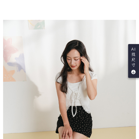
AI
找
尺
寸