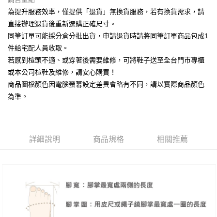
相關說明
為提升服務效率，僅提供「退貨」無換貨服務，若有換貨需求，請
【大哥付你分期使用說明】
AFTEE先享後付
1.本服務由台灣大哥大提供，台灣大哥大用戶可立即使用無須另外申請。
直接辦理退貨後重新選購正確尺寸。
2.付款方式選擇「大哥付你分期」，訂單成立後會自動跳轉到大哥付的交易
相關說明
同筆訂單可能採分倉分批出貨，申請退貨時請將同筆訂單商品包成1
流程，驗證手機門號後，選擇欲分期的期數、繳款截止日，確認付款後即完
【關於「AFTEE先享後付」】
成交易。
件給宅配人員收取。
ATM付款
AFTEE先享後付是「在收到商品之後才付款」的支付方式。 讓您購物簡單
3.實際核准額度、可分期數及費用金額請依後續交易確認頁面所載為準。
若感到楦頭不適、或穿著後需要維修，可將鞋子送至全台門市專櫃
便利好安心！
4.訂單成立30分鐘內，如未前往確認交易或遇審核未通過，訂單將自動取
１．簡單：不需註冊會員、不需綁卡、不需儲值。
或本公司楦鞋及維修，請安心購買！
運送方式
消。如遇「轉專審核」未通過狀況，表示未達大哥付你分期系統評分，恕無
２．便利：只要手機號碼，簡訊認證，即可結帳。
法說明評估內容。
商品圖檔顏色因電腦螢幕設定差異會略有不同，請以實際商品顏色
３．安心：先確認商品／服務後，再付款。
付款後全家取貨
【繳款方式說明】
為準。
1.分期款項不併入電信帳單，「大哥付你分期」於每月結算日後寄送繳費提
每筆NT$80，滿NT$2,000(含以上)免運費
【「AFTEE先享後付」結帳流程】
醒簡訊。
１．於結帳方式選擇「AFTEE先享後付」後，將跳轉至「AFTEE先享後付」
2.透過簡訊連結打開帳單後，可選擇「超商條碼／台灣大直營門市／銀行轉
付款後7-11取貨
結帳頁面，進行簡訊認證並確認金額後，即可完成結帳。
帳／街口支付／iPASS MONEY」等通路繳費。
２．訂單成立數日內，您將收到繳費通知簡訊。
每筆NT$80，滿NT$2,000(含以上)免運費
３．收到繳費通知簡訊後14天內，點擊此簡訊中的連結，可透過四大超商／
詳細說明
商品規格
相關推薦
【注意事項】
ATM／網路銀行／等多元方式進行付款，方視為交易完成。
宅配
1.本服務係由「台灣大哥大股份有限公司」（以下簡稱本公司）所提供，讓
※ 請注意：結帳手續完成當下不需立刻繳費，但若您需要取消訂單，請聯絡
用戶於交易時，得透過本服務購買商品或服務，並由商店將買賣／分期付款
免運費
購買商品的店家。未經商家同意取消之訂單仍視為有效，需透過AFTEE先享
買賣價金債權讓與本公司後，依約使用本公司帳單繳交帳款。
後付繳納相關費用。
2.基於同意付款使用「大哥付你分期」之契約關係目的，商店將以您的個人
離島宅配
※ 交易是否成功請以「AFTEE先享後付 」之結帳頁面顯示為準，若有關於
資料（包含姓名、電話或地址）提供予台灣大哥大進項蒐集、處理及利用，
是否繳費成功／繳費後需取消欲退款等相關疑問，請聯繫「AFTEE先享後付
每筆NT$280
由本公司與您本人進行分期帳單所需資料之確認、核對及更正。
客戶支援中心」
https://netprotections.freshdesk.com/support/home
3.完整用戶服務條款，請詳閱以下連結：
https://oppay.tw/userRule
海外宅配
查看運費
【注意事項】