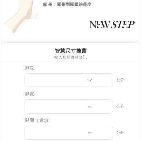
１．透過由恩沛科技股份有限公司提供之「AFTEE先享後付」服務完成之交
易，需依本服務之必要範圍內提供個人資料，並將交易相關給付款項請求債
權轉讓予恩沛科技股份有限公司。
２．關於個人資料處理事宜，請瀏覽以下網址：
https://aftee.tw/terms/#terms3
３．未成年的使用者請事先徵得法定代理人或監護人之同意方可使用
「AFTEE先享後付」，若未經同意申辦者引起之損失，本公司不負相關責
任。
４．使用「AFTEE先享後付」時，將依據個別帳號之用戶狀況，依本公司即
時審查核予不同之上限額度；若仍有額度不足之情形，本公司將視審查結果
請求用戶進行身份認證。
５．嚴禁一人註冊多個帳號或使用他人資訊註冊。若發現惡意使用之情形，
恩沛科技股份有限公司將有權停止該用戶之使用額度並採取法律行動。