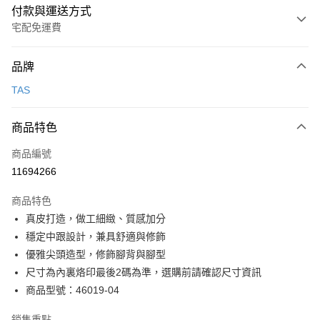
付款與運送方式
宅配免運費
付款方式
品牌
信用卡一次付款
TAS
信用卡分期付款
3 期 0 利率 每期
NT$826
21家銀行
商品特色
6 期 0 利率 每期
NT$413
21家銀行
合作金庫商業銀行
第一商業銀行
商品編號
華南商業銀行
彰化商業銀行
合作金庫商業銀行
第一商業銀行
11694266
LINE Pay
上海商業儲蓄銀行
台北富邦商業銀行
華南商業銀行
彰化商業銀行
國泰世華商業銀行
兆豐國際商業銀行
Apple Pay
上海商業儲蓄銀行
台北富邦商業銀行
商品特色
臺灣中小企業銀行
台中商業銀行
國泰世華商業銀行
兆豐國際商業銀行
真皮打造，做工細緻、質感加分
匯豐（台灣）商業銀行
華泰商業銀行
街口支付
臺灣中小企業銀行
台中商業銀行
穩定中跟設計，兼具舒適與修飾
聯邦商業銀行
遠東國際商業銀行
匯豐（台灣）商業銀行
華泰商業銀行
悠遊付
元大商業銀行
永豐商業銀行
優雅尖頭造型，修飾腳背與腳型
聯邦商業銀行
遠東國際商業銀行
玉山商業銀行
星展（台灣）商業銀行
尺寸為內裏烙印最後2碼為準，選購前請確認尺寸資訊
元大商業銀行
永豐商業銀行
Google Pay
台新國際商業銀行
中國信託商業銀行
玉山商業銀行
星展（台灣）商業銀行
商品型號：46019-04
台灣樂天信用卡公司
台新國際商業銀行
中國信託商業銀行
大哥付你分期
台灣樂天信用卡公司
銷售重點