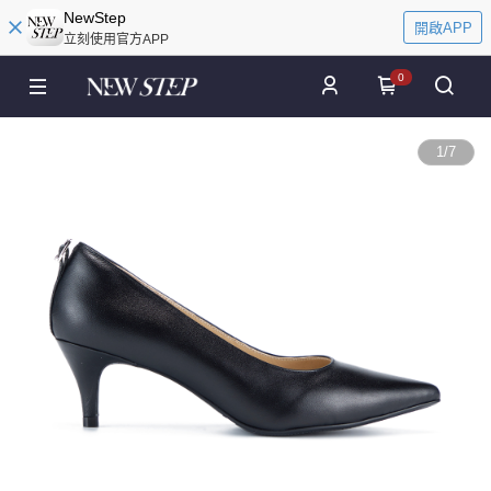
NewStep
開啟APP
立刻使用官方APP
0
1
/
7