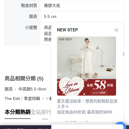
鞋底材質
橡膠大底
跟高
5.5 cm
小提醒
商品圖片顏色會因拍攝燈光環境或個人螢幕
NEW STEP
設定不同，而造成部份色差現象，顏色以實
際商品為主。
客服
商品相關分類 (5)
查看全部
跟高
中高跟5.5~8cm
The Edit｜季度特輯
✨都會LADY美學 | 時髦跟鞋
夏天還沒結束，想買的新鞋趁這波
入手🌞
指定商品58折起 最高現折$888
本分類熱銷
全站排行
🎉 8月優惠一次看
①LINE購物最高10%回饋