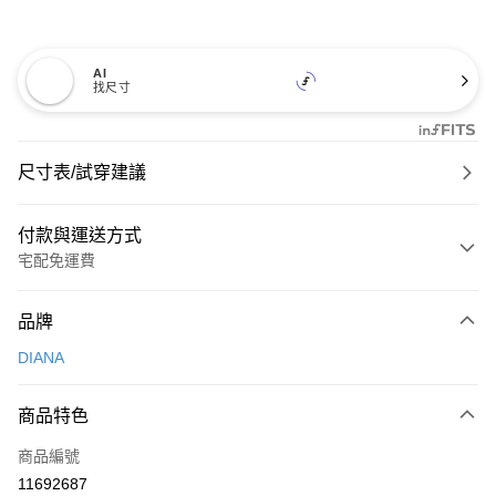
AI
找尺寸
尺寸表/試穿建議
付款與運送方式
宅配免運費
付款方式
品牌
信用卡一次付款
DIANA
信用卡分期付款
3 期 0 利率 每期
NT$893
21家銀行
商品特色
6 期 0 利率 每期
NT$446
21家銀行
合作金庫商業銀行
第一商業銀行
商品編號
華南商業銀行
彰化商業銀行
合作金庫商業銀行
第一商業銀行
11692687
LINE Pay
上海商業儲蓄銀行
台北富邦商業銀行