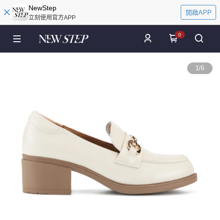
NewStep
開啟APP
立刻使用官方APP
0
1
/
6