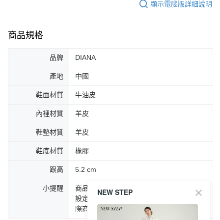
顯示電腦版詳細說明
商品規格
品牌
DIANA
產地
中國
鞋面材質
牛油皮
內裡材質
羊皮
鞋墊材質
羊皮
鞋底材質
橡膠
跟高
5.2 cm
小提醒
商品圖片顏色會因拍攝燈光環境或個人螢幕
NEW STEP
設定不同，而造成部份色差現象，顏色以實
際商品為主。