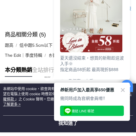
客服
商品相關分類 (5)
查看全部
跟高
低中跟5.5cm以下
The Edit｜季度特輯
📓微甜加氛樂福鞋Loafers
夏天還沒結束，想買的新鞋趁這波
入手🌞
指定商品58折起 最高現折$888
本分類熱銷
全站排行
🎉 8月優惠一次看
①LINE購物最高10%回饋
🎁新用戶加入最高享650優惠
本網站中使用 cookie，欲查詢有關本網站使用 cookie 方式之詳情，及若您不希
②每周限定品現折200
熱門標籤
望在電腦上使用 cookie 時應如何變更電腦的 cookie 設定，請參閱本網站「
隱私
③指定商品58折起 最高現折$888
需同時成為官網會員唷!!
權條款
」之 Cookie 聲明。您繼續使用本網站即表示您同意本公司得按本網站使
用條款之 Cookie 聲明使用 cookie。
了解更多 >
上班鞋、休閒鞋、涼鞋一次逛齊
連結 LINE 帳號
好搭、出遊好走、聚會也漂亮
我知道了