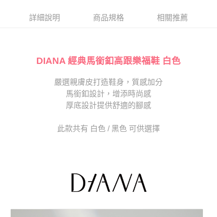
帳／街口支付／iPASS MONEY」等通路繳費。
２．訂單成立數日內，您將收到繳費通知簡訊。
每筆NT$80，滿NT$2,000(含以上)免運費
３．收到繳費通知簡訊後14天內，點擊此簡訊中的連結，可透過四大超商／
詳細說明
商品規格
相關推薦
【注意事項】
ATM／網路銀行／等多元方式進行付款，方視為交易完成。
宅配
1.本服務係由「台灣大哥大股份有限公司」（以下簡稱本公司）所提供，讓
※ 請注意：結帳手續完成當下不需立刻繳費，但若您需要取消訂單，請聯絡
用戶於交易時，得透過本服務購買商品或服務，並由商店將買賣／分期付款
免運費
購買商品的店家。未經商家同意取消之訂單仍視為有效，需透過AFTEE先享
買賣價金債權讓與本公司後，依約使用本公司帳單繳交帳款。
後付繳納相關費用。
2.基於同意付款使用「大哥付你分期」之契約關係目的，商店將以您的個人
DIANA 經典馬銜釦高跟樂福鞋 白色
離島宅配
※ 交易是否成功請以「AFTEE先享後付 」之結帳頁面顯示為準，若有關於
資料（包含姓名、電話或地址）提供予台灣大哥大進項蒐集、處理及利用，
是否繳費成功／繳費後需取消欲退款等相關疑問，請聯繫「AFTEE先享後付
每筆NT$280
由本公司與您本人進行分期帳單所需資料之確認、核對及更正。
客戶支援中心」
https://netprotections.freshdesk.com/support/home
嚴選親膚皮打造鞋身，質感加分
3.完整用戶服務條款，請詳閱以下連結：
https://oppay.tw/userRule
海外宅配
查看運費
馬銜釦設計，增添時尚感
【注意事項】
１．透過由恩沛科技股份有限公司提供之「AFTEE先享後付」服務完成之交
厚底設計提供舒適的腳感
易，需依本服務之必要範圍內提供個人資料，並將交易相關給付款項請求債
權轉讓予恩沛科技股份有限公司。
此款共有 白色 / 黑色 可供選擇
２．關於個人資料處理事宜，請瀏覽以下網址：
https://aftee.tw/terms/#terms3
３．未成年的使用者請事先徵得法定代理人或監護人之同意方可使用
「AFTEE先享後付」，若未經同意申辦者引起之損失，本公司不負相關責
任。
４．使用「AFTEE先享後付」時，將依據個別帳號之用戶狀況，依本公司即
時審查核予不同之上限額度；若仍有額度不足之情形，本公司將視審查結果
請求用戶進行身份認證。
５．嚴禁一人註冊多個帳號或使用他人資訊註冊。若發現惡意使用之情形，
恩沛科技股份有限公司將有權停止該用戶之使用額度並採取法律行動。