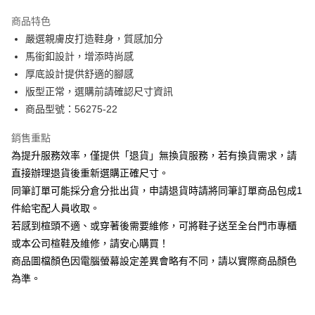
華南商業銀行
彰化商業銀行
國泰世華商業銀行
兆豐國際商業銀行
Apple Pay
上海商業儲蓄銀行
台北富邦商業銀行
商品特色
臺灣中小企業銀行
台中商業銀行
國泰世華商業銀行
兆豐國際商業銀行
嚴選親膚皮打造鞋身，質感加分
匯豐（台灣）商業銀行
華泰商業銀行
街口支付
臺灣中小企業銀行
台中商業銀行
馬銜釦設計，增添時尚感
聯邦商業銀行
遠東國際商業銀行
匯豐（台灣）商業銀行
華泰商業銀行
悠遊付
元大商業銀行
永豐商業銀行
厚底設計提供舒適的腳感
聯邦商業銀行
遠東國際商業銀行
玉山商業銀行
星展（台灣）商業銀行
版型正常，選購前請確認尺寸資訊
元大商業銀行
永豐商業銀行
Google Pay
台新國際商業銀行
中國信託商業銀行
玉山商業銀行
星展（台灣）商業銀行
商品型號：56275-22
台灣樂天信用卡公司
台新國際商業銀行
中國信託商業銀行
大哥付你分期
台灣樂天信用卡公司
銷售重點
相關說明
為提升服務效率，僅提供「退貨」無換貨服務，若有換貨需求，請
【大哥付你分期使用說明】
AFTEE先享後付
1.本服務由台灣大哥大提供，台灣大哥大用戶可立即使用無須另外申請。
直接辦理退貨後重新選購正確尺寸。
2.付款方式選擇「大哥付你分期」，訂單成立後會自動跳轉到大哥付的交易
相關說明
同筆訂單可能採分倉分批出貨，申請退貨時請將同筆訂單商品包成1
流程，驗證手機門號後，選擇欲分期的期數、繳款截止日，確認付款後即完
【關於「AFTEE先享後付」】
成交易。
件給宅配人員收取。
ATM付款
AFTEE先享後付是「在收到商品之後才付款」的支付方式。 讓您購物簡單
3.實際核准額度、可分期數及費用金額請依後續交易確認頁面所載為準。
若感到楦頭不適、或穿著後需要維修，可將鞋子送至全台門市專櫃
便利好安心！
4.訂單成立30分鐘內，如未前往確認交易或遇審核未通過，訂單將自動取
１．簡單：不需註冊會員、不需綁卡、不需儲值。
或本公司楦鞋及維修，請安心購買！
運送方式
消。如遇「轉專審核」未通過狀況，表示未達大哥付你分期系統評分，恕無
２．便利：只要手機號碼，簡訊認證，即可結帳。
法說明評估內容。
商品圖檔顏色因電腦螢幕設定差異會略有不同，請以實際商品顏色
３．安心：先確認商品／服務後，再付款。
付款後全家取貨
【繳款方式說明】
為準。
1.分期款項不併入電信帳單，「大哥付你分期」於每月結算日後寄送繳費提
每筆NT$80，滿NT$2,000(含以上)免運費
【「AFTEE先享後付」結帳流程】
醒簡訊。
１．於結帳方式選擇「AFTEE先享後付」後，將跳轉至「AFTEE先享後付」
2.透過簡訊連結打開帳單後，可選擇「超商條碼／台灣大直營門市／銀行轉
付款後7-11取貨
結帳頁面，進行簡訊認證並確認金額後，即可完成結帳。