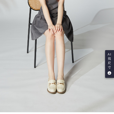
AI
找
尺
寸