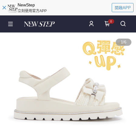
NewStep
開啟APP
立刻使用官方APP
0
1
/
6