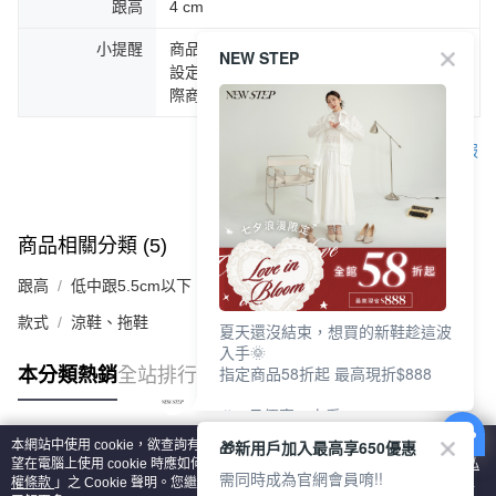
跟高
4 cm
小提醒
商品圖片顏色會因拍攝燈光環境或個人螢幕
NEW STEP
設定不同，而造成部份色差現象，顏色以實
際商品為主。
客服
商品相關分類 (5)
查看全部
跟高
低中跟5.5cm以下
款式
涼鞋、拖鞋
夏天還沒結束，想買的新鞋趁這波
入手🌞
指定商品58折起 最高現折$888
本分類熱銷
全站排行
🎉 8月優惠一次看
①LINE購物最高10%回饋
🎁新用戶加入最高享650優惠
本網站中使用 cookie，欲查詢有關本網站使用 cookie 方式之詳情，及若您不希
②每周限定品現折200
熱門標籤
望在電腦上使用 cookie 時應如何變更電腦的 cookie 設定，請參閱本網站「
隱私
③指定商品58折起 最高現折$888
需同時成為官網會員唷!!
權條款
」之 Cookie 聲明。您繼續使用本網站即表示您同意本公司得按本網站使