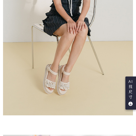
AI
找
尺
寸