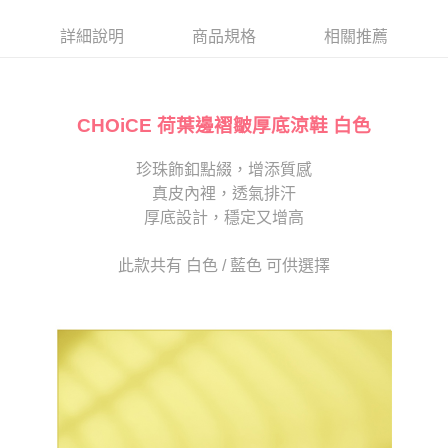
帳／街口支付／iPASS MONEY」等通路繳費。
２．訂單成立數日內，您將收到繳費通知簡訊。
每筆NT$80，滿NT$2,000(含以上)免運費
３．收到繳費通知簡訊後14天內，點擊此簡訊中的連結，可透過四大超商／
詳細說明
商品規格
相關推薦
【注意事項】
ATM／網路銀行／等多元方式進行付款，方視為交易完成。
宅配
1.本服務係由「台灣大哥大股份有限公司」（以下簡稱本公司）所提供，讓
※ 請注意：結帳手續完成當下不需立刻繳費，但若您需要取消訂單，請聯絡
用戶於交易時，得透過本服務購買商品或服務，並由商店將買賣／分期付款
免運費
購買商品的店家。未經商家同意取消之訂單仍視為有效，需透過AFTEE先享
買賣價金債權讓與本公司後，依約使用本公司帳單繳交帳款。
後付繳納相關費用。
2.基於同意付款使用「大哥付你分期」之契約關係目的，商店將以您的個人
CHOiCE 荷葉邊褶皺厚底涼鞋 白色
離島宅配
※ 交易是否成功請以「AFTEE先享後付 」之結帳頁面顯示為準，若有關於
資料（包含姓名、電話或地址）提供予台灣大哥大進項蒐集、處理及利用，
是否繳費成功／繳費後需取消欲退款等相關疑問，請聯繫「AFTEE先享後付
每筆NT$280
由本公司與您本人進行分期帳單所需資料之確認、核對及更正。
客戶支援中心」
https://netprotections.freshdesk.com/support/home
珍珠飾釦點綴，增添質感
3.完整用戶服務條款，請詳閱以下連結：
https://oppay.tw/userRule
海外宅配
查看運費
真皮內裡，透氣排汗
【注意事項】
１．透過由恩沛科技股份有限公司提供之「AFTEE先享後付」服務完成之交
厚底設計，穩定又增高
易，需依本服務之必要範圍內提供個人資料，並將交易相關給付款項請求債
權轉讓予恩沛科技股份有限公司。
此款共有 白色 / 藍色 可供選擇
２．關於個人資料處理事宜，請瀏覽以下網址：
https://aftee.tw/terms/#terms3
３．未成年的使用者請事先徵得法定代理人或監護人之同意方可使用
「AFTEE先享後付」，若未經同意申辦者引起之損失，本公司不負相關責
任。
４．使用「AFTEE先享後付」時，將依據個別帳號之用戶狀況，依本公司即
時審查核予不同之上限額度；若仍有額度不足之情形，本公司將視審查結果
請求用戶進行身份認證。
５．嚴禁一人註冊多個帳號或使用他人資訊註冊。若發現惡意使用之情形，
恩沛科技股份有限公司將有權停止該用戶之使用額度並採取法律行動。