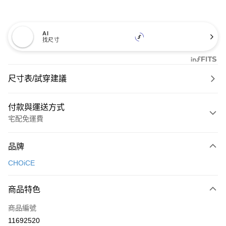
AI
找尺寸
尺寸表/試穿建議
付款與運送方式
宅配免運費
付款方式
品牌
信用卡一次付款
CHOiCE
信用卡分期付款
3 期 0 利率 每期
NT$826
21家銀行
商品特色
6 期 0 利率 每期
NT$413
21家銀行
合作金庫商業銀行
第一商業銀行
商品編號
華南商業銀行
彰化商業銀行
合作金庫商業銀行
第一商業銀行
11692520
LINE Pay
上海商業儲蓄銀行
台北富邦商業銀行