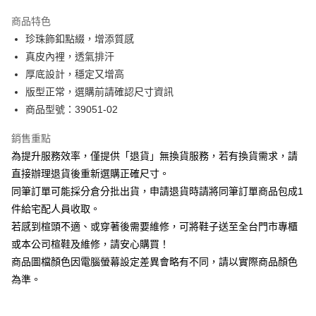
華南商業銀行
彰化商業銀行
國泰世華商業銀行
兆豐國際商業銀行
Apple Pay
上海商業儲蓄銀行
台北富邦商業銀行
商品特色
臺灣中小企業銀行
台中商業銀行
國泰世華商業銀行
兆豐國際商業銀行
珍珠飾釦點綴，增添質感
匯豐（台灣）商業銀行
華泰商業銀行
街口支付
臺灣中小企業銀行
台中商業銀行
真皮內裡，透氣排汗
聯邦商業銀行
遠東國際商業銀行
匯豐（台灣）商業銀行
華泰商業銀行
悠遊付
元大商業銀行
永豐商業銀行
厚底設計，穩定又增高
聯邦商業銀行
遠東國際商業銀行
玉山商業銀行
星展（台灣）商業銀行
版型正常，選購前請確認尺寸資訊
元大商業銀行
永豐商業銀行
Google Pay
台新國際商業銀行
中國信託商業銀行
玉山商業銀行
星展（台灣）商業銀行
商品型號：39051-02
台灣樂天信用卡公司
台新國際商業銀行
中國信託商業銀行
大哥付你分期
台灣樂天信用卡公司
銷售重點
相關說明
為提升服務效率，僅提供「退貨」無換貨服務，若有換貨需求，請
【大哥付你分期使用說明】
AFTEE先享後付
1.本服務由台灣大哥大提供，台灣大哥大用戶可立即使用無須另外申請。
直接辦理退貨後重新選購正確尺寸。
2.付款方式選擇「大哥付你分期」，訂單成立後會自動跳轉到大哥付的交易
相關說明
同筆訂單可能採分倉分批出貨，申請退貨時請將同筆訂單商品包成1
流程，驗證手機門號後，選擇欲分期的期數、繳款截止日，確認付款後即完
【關於「AFTEE先享後付」】
成交易。
件給宅配人員收取。
ATM付款
AFTEE先享後付是「在收到商品之後才付款」的支付方式。 讓您購物簡單
3.實際核准額度、可分期數及費用金額請依後續交易確認頁面所載為準。
若感到楦頭不適、或穿著後需要維修，可將鞋子送至全台門市專櫃
便利好安心！
4.訂單成立30分鐘內，如未前往確認交易或遇審核未通過，訂單將自動取
１．簡單：不需註冊會員、不需綁卡、不需儲值。
或本公司楦鞋及維修，請安心購買！
運送方式
消。如遇「轉專審核」未通過狀況，表示未達大哥付你分期系統評分，恕無
２．便利：只要手機號碼，簡訊認證，即可結帳。
法說明評估內容。
商品圖檔顏色因電腦螢幕設定差異會略有不同，請以實際商品顏色
３．安心：先確認商品／服務後，再付款。
付款後全家取貨
【繳款方式說明】
為準。
1.分期款項不併入電信帳單，「大哥付你分期」於每月結算日後寄送繳費提
每筆NT$80，滿NT$2,000(含以上)免運費
【「AFTEE先享後付」結帳流程】
醒簡訊。
１．於結帳方式選擇「AFTEE先享後付」後，將跳轉至「AFTEE先享後付」
2.透過簡訊連結打開帳單後，可選擇「超商條碼／台灣大直營門市／銀行轉
付款後7-11取貨
結帳頁面，進行簡訊認證並確認金額後，即可完成結帳。