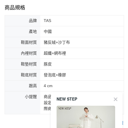
商品規格
品牌
TAS
產地
中國
鞋面材質
豬反絨+沙丁布
內裡材質
超纖+網布裡
鞋墊材質
豚皮
鞋底材質
發泡底+橡膠
跟高
4 cm
小提醒
商品圖片顏色會因拍攝燈光環境或個人螢幕
NEW STEP
設定不同，而造成部份色差現象，顏色以實
際商品為主。
客服