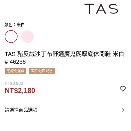
顏色：米白
TAS 豬反絨沙丁布舒適魔鬼氈厚底休閒鞋 米白
# 46236
宅配免運費
國家/地區配送
NT$3,980
NT$2,180
請選擇商品選項