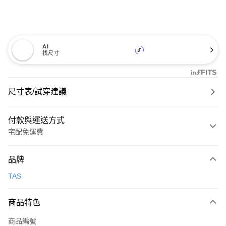
AI
找尺寸
尺寸表/試穿建議
付款與運送方式
宅配免運費
付款方式
品牌
信用卡一次付款
TAS
信用卡分期付款
3 期 0 利率 每期
NT$726
21家銀行
商品特色
6 期 0 利率 每期
NT$363
21家銀行
合作金庫商業銀行
第一商業銀行
商品編號