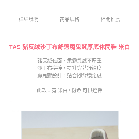
１．於結帳方式選擇「AFTEE先享後付」後，將跳轉至「AFTEE先享後付」
2.透過簡訊連結打開帳單後，可選擇「超商條碼／台灣大直營門市／銀行轉
付款後7-11取貨
結帳頁面，進行簡訊認證並確認金額後，即可完成結帳。
帳／街口支付／iPASS MONEY」等通路繳費。
２．訂單成立數日內，您將收到繳費通知簡訊。
每筆NT$80，滿NT$2,000(含以上)免運費
３．收到繳費通知簡訊後14天內，點擊此簡訊中的連結，可透過四大超商／
詳細說明
商品規格
相關推薦
【注意事項】
ATM／網路銀行／等多元方式進行付款，方視為交易完成。
宅配
1.本服務係由「台灣大哥大股份有限公司」（以下簡稱本公司）所提供，讓
※ 請注意：結帳手續完成當下不需立刻繳費，但若您需要取消訂單，請聯絡
用戶於交易時，得透過本服務購買商品或服務，並由商店將買賣／分期付款
免運費
購買商品的店家。未經商家同意取消之訂單仍視為有效，需透過AFTEE先享
買賣價金債權讓與本公司後，依約使用本公司帳單繳交帳款。
後付繳納相關費用。
2.基於同意付款使用「大哥付你分期」之契約關係目的，商店將以您的個人
TAS 豬反絨沙丁布舒適魔鬼氈厚底休閒鞋 米白
離島宅配
※ 交易是否成功請以「AFTEE先享後付 」之結帳頁面顯示為準，若有關於
資料（包含姓名、電話或地址）提供予台灣大哥大進項蒐集、處理及利用，
是否繳費成功／繳費後需取消欲退款等相關疑問，請聯繫「AFTEE先享後付
每筆NT$280
由本公司與您本人進行分期帳單所需資料之確認、核對及更正。
客戶支援中心」
https://netprotections.freshdesk.com/support/home
豬反絨鞋面，柔霧質感不厚重
3.完整用戶服務條款，請詳閱以下連結：
https://oppay.tw/userRule
海外宅配
查看運費
沙丁布拼接，提升穿著舒適度
【注意事項】
１．透過由恩沛科技股份有限公司提供之「AFTEE先享後付」服務完成之交
魔鬼氈設計，貼合腳背穩定感
易，需依本服務之必要範圍內提供個人資料，並將交易相關給付款項請求債
權轉讓予恩沛科技股份有限公司。
此款共有 米白 / 粉色 可供選擇
２．關於個人資料處理事宜，請瀏覽以下網址：
https://aftee.tw/terms/#terms3
３．未成年的使用者請事先徵得法定代理人或監護人之同意方可使用
「AFTEE先享後付」，若未經同意申辦者引起之損失，本公司不負相關責
任。
４．使用「AFTEE先享後付」時，將依據個別帳號之用戶狀況，依本公司即
時審查核予不同之上限額度；若仍有額度不足之情形，本公司將視審查結果
請求用戶進行身份認證。
５．嚴禁一人註冊多個帳號或使用他人資訊註冊。若發現惡意使用之情形，