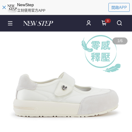
NewStep
開啟APP
立刻使用官方APP
0
1
/
6