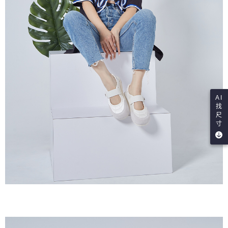
AI
找
尺
寸