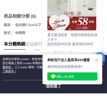
商品相關分類 (6)
查看全部
跟高
低中跟5.5cm以下
款式
休閒鞋
夏天還沒結束，想買的新鞋趁這波
入手🌞
指定商品58折起 最高現折$888
本分類熱銷
全站排行
🎉 8月優惠一次看
①LINE購物最高10%回饋
🎁新用戶加入最高享650優惠
本網站中使用 cookie，欲查詢有關本網站使用 cookie 方式之詳情，及若您不希
②每周限定品現折200
熱門標籤
望在電腦上使用 cookie 時應如何變更電腦的 cookie 設定，請參閱本網站「
隱私
③指定商品58折起 最高現折$888
需同時成為官網會員唷!!
權條款
」之 Cookie 聲明。您繼續使用本網站即表示您同意本公司得按本網站使
用條款之 Cookie 聲明使用 cookie。
了解更多 >
上班鞋、休閒鞋、涼鞋一次逛齊
連結 LINE 帳號
好搭、出遊好走、聚會也漂亮
我知道了