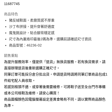
華南商業銀行
彰化商業銀行
合作金庫商業銀行
第一商業銀行
11687745
LINE Pay
上海商業儲蓄銀行
台北富邦商業銀行
華南商業銀行
彰化商業銀行
國泰世華商業銀行
兆豐國際商業銀行
Apple Pay
上海商業儲蓄銀行
台北富邦商業銀行
商品特色
臺灣中小企業銀行
台中商業銀行
國泰世華商業銀行
兆豐國際商業銀行
豬反絨鞋面，柔霧質感不厚重
匯豐（台灣）商業銀行
華泰商業銀行
街口支付
臺灣中小企業銀行
台中商業銀行
沙丁布拼接，提升穿著舒適度
聯邦商業銀行
遠東國際商業銀行
匯豐（台灣）商業銀行
華泰商業銀行
悠遊付
元大商業銀行
永豐商業銀行
魔鬼氈設計，貼合腳背穩定感
聯邦商業銀行
遠東國際商業銀行
玉山商業銀行
星展（台灣）商業銀行
尺寸為內裏烙印最後2碼為準，選購前請確認尺寸資訊
元大商業銀行
永豐商業銀行
Google Pay
台新國際商業銀行
中國信託商業銀行
玉山商業銀行
星展（台灣）商業銀行
商品型號：46236-02
台灣樂天信用卡公司
台新國際商業銀行
中國信託商業銀行
大哥付你分期
台灣樂天信用卡公司
銷售重點
相關說明
為提升服務效率，僅提供「退貨」無換貨服務，若有換貨需求，請
【大哥付你分期使用說明】
AFTEE先享後付
1.本服務由台灣大哥大提供，台灣大哥大用戶可立即使用無須另外申請。
直接辦理退貨後重新選購正確尺寸。
2.付款方式選擇「大哥付你分期」，訂單成立後會自動跳轉到大哥付的交易
相關說明
同筆訂單可能採分倉分批出貨，申請退貨時請將同筆訂單商品包成1
流程，驗證手機門號後，選擇欲分期的期數、繳款截止日，確認付款後即完
【關於「AFTEE先享後付」】
成交易。
件給宅配人員收取。
ATM付款
AFTEE先享後付是「在收到商品之後才付款」的支付方式。 讓您購物簡單
3.實際核准額度、可分期數及費用金額請依後續交易確認頁面所載為準。
若感到楦頭不適、或穿著後需要維修，可將鞋子送至全台門市專櫃
便利好安心！
4.訂單成立30分鐘內，如未前往確認交易或遇審核未通過，訂單將自動取
１．簡單：不需註冊會員、不需綁卡、不需儲值。
或本公司楦鞋及維修，請安心購買！
運送方式
消。如遇「轉專審核」未通過狀況，表示未達大哥付你分期系統評分，恕無
２．便利：只要手機號碼，簡訊認證，即可結帳。
法說明評估內容。
商品圖檔顏色因電腦螢幕設定差異會略有不同，請以實際商品顏色
３．安心：先確認商品／服務後，再付款。
付款後全家取貨
【繳款方式說明】
為準。
1.分期款項不併入電信帳單，「大哥付你分期」於每月結算日後寄送繳費提
每筆NT$80，滿NT$2,000(含以上)免運費
【「AFTEE先享後付」結帳流程】
醒簡訊。