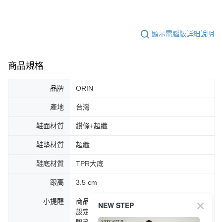
顯示電腦版詳細說明
商品規格
品牌
ORIN
產地
台灣
鞋面材質
鑽條+超纖
鞋墊材質
超纖
鞋底材質
TPR大底
跟高
3.5 cm
小提醒
商品圖片顏色會因拍攝燈光環境或個人螢幕
NEW STEP
設定不同，而造成部份色差現象，顏色以實
際商品為主。