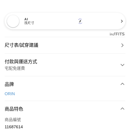
AI
找尺寸
尺寸表/試穿建議
付款與運送方式
宅配免運費
付款方式
品牌
信用卡一次付款
ORIN
信用卡分期付款
3 期 0 利率 每期
NT$826
21家銀行
商品特色
6 期 0 利率 每期
NT$413
21家銀行
合作金庫商業銀行
第一商業銀行
商品編號
華南商業銀行
彰化商業銀行
合作金庫商業銀行
第一商業銀行
11687614
LINE Pay
上海商業儲蓄銀行
台北富邦商業銀行