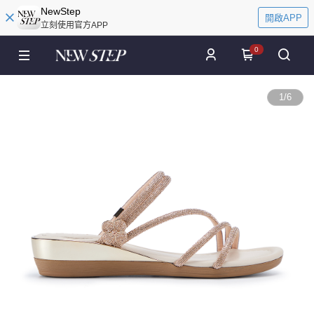
NewStep
開啟APP
立刻使用官方APP
0
1
/
6