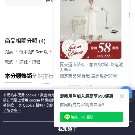
客服
商品相關分類 (4)
查看全部
跟高
低中跟5.5cm以下
款式
涼鞋、拖鞋
夏天還沒結束，想買的新鞋趁這波
入手🌞
指定商品58折起 最高現折$888
本分類熱銷
全站排行
🎉 8月優惠一次看
①LINE購物最高10%回饋
🎁新用戶加入最高享650優惠
本網站中使用 cookie，欲查詢有關本網站使用 cookie 方式之詳情，及若您不希
②每周限定品現折200
熱門標籤
望在電腦上使用 cookie 時應如何變更電腦的 cookie 設定，請參閱本網站「
隱私
③指定商品58折起 最高現折$888
需同時成為官網會員唷!!
權條款
」之 Cookie 聲明。您繼續使用本網站即表示您同意本公司得按本網站使
用條款之 Cookie 聲明使用 cookie。
了解更多 >
上班鞋、休閒鞋、涼鞋一次逛齊
連結 LINE 帳號
好搭、出遊好走、聚會也漂亮
我知道了