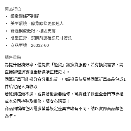
華南商業銀行
彰化商業銀行
國泰世華商業銀行
兆豐國際商業銀行
Apple Pay
上海商業儲蓄銀行
台北富邦商業銀行
商品特色
臺灣中小企業銀行
台中商業銀行
國泰世華商業銀行
兆豐國際商業銀行
細緻鑽條不刮腳
匯豐（台灣）商業銀行
華泰商業銀行
街口支付
臺灣中小企業銀行
台中商業銀行
美型縈繞，腳背線條更顯迷人
聯邦商業銀行
遠東國際商業銀行
匯豐（台灣）商業銀行
華泰商業銀行
悠遊付
元大商業銀行
永豐商業銀行
舒適楔型低跟，穩固支撐
聯邦商業銀行
遠東國際商業銀行
玉山商業銀行
星展（台灣）商業銀行
版型正常，選購前請確認尺寸資訊
元大商業銀行
永豐商業銀行
Google Pay
台新國際商業銀行
中國信託商業銀行
玉山商業銀行
星展（台灣）商業銀行
商品型號：26332-60
台灣樂天信用卡公司
台新國際商業銀行
中國信託商業銀行
大哥付你分期
台灣樂天信用卡公司
銷售重點
相關說明
為提升服務效率，僅提供「退貨」無換貨服務，若有換貨需求，請
【大哥付你分期使用說明】
AFTEE先享後付
1.本服務由台灣大哥大提供，台灣大哥大用戶可立即使用無須另外申請。
直接辦理退貨後重新選購正確尺寸。
2.付款方式選擇「大哥付你分期」，訂單成立後會自動跳轉到大哥付的交易
相關說明
同筆訂單可能採分倉分批出貨，申請退貨時請將同筆訂單商品包成1
流程，驗證手機門號後，選擇欲分期的期數、繳款截止日，確認付款後即完
【關於「AFTEE先享後付」】
成交易。
件給宅配人員收取。
ATM付款
AFTEE先享後付是「在收到商品之後才付款」的支付方式。 讓您購物簡單
3.實際核准額度、可分期數及費用金額請依後續交易確認頁面所載為準。
若感到楦頭不適、或穿著後需要維修，可將鞋子送至全台門市專櫃
便利好安心！
4.訂單成立30分鐘內，如未前往確認交易或遇審核未通過，訂單將自動取
１．簡單：不需註冊會員、不需綁卡、不需儲值。
或本公司楦鞋及維修，請安心購買！
運送方式
消。如遇「轉專審核」未通過狀況，表示未達大哥付你分期系統評分，恕無
２．便利：只要手機號碼，簡訊認證，即可結帳。
法說明評估內容。
商品圖檔顏色因電腦螢幕設定差異會略有不同，請以實際商品顏色
３．安心：先確認商品／服務後，再付款。
付款後全家取貨
【繳款方式說明】
為準。
1.分期款項不併入電信帳單，「大哥付你分期」於每月結算日後寄送繳費提
每筆NT$80，滿NT$2,000(含以上)免運費
【「AFTEE先享後付」結帳流程】
醒簡訊。
１．於結帳方式選擇「AFTEE先享後付」後，將跳轉至「AFTEE先享後付」
2.透過簡訊連結打開帳單後，可選擇「超商條碼／台灣大直營門市／銀行轉
付款後7-11取貨
結帳頁面，進行簡訊認證並確認金額後，即可完成結帳。