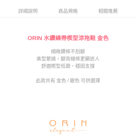
帳／街口支付／iPASS MONEY」等通路繳費。
２．訂單成立數日內，您將收到繳費通知簡訊。
每筆NT$80，滿NT$2,000(含以上)免運費
３．收到繳費通知簡訊後14天內，點擊此簡訊中的連結，可透過四大超商／
詳細說明
商品規格
相關推薦
【注意事項】
ATM／網路銀行／等多元方式進行付款，方視為交易完成。
宅配
1.本服務係由「台灣大哥大股份有限公司」（以下簡稱本公司）所提供，讓
※ 請注意：結帳手續完成當下不需立刻繳費，但若您需要取消訂單，請聯絡
用戶於交易時，得透過本服務購買商品或服務，並由商店將買賣／分期付款
免運費
購買商品的店家。未經商家同意取消之訂單仍視為有效，需透過AFTEE先享
買賣價金債權讓與本公司後，依約使用本公司帳單繳交帳款。
後付繳納相關費用。
2.基於同意付款使用「大哥付你分期」之契約關係目的，商店將以您的個人
ORIN 水鑽繞帶楔型涼拖鞋 金色
離島宅配
※ 交易是否成功請以「AFTEE先享後付 」之結帳頁面顯示為準，若有關於
資料（包含姓名、電話或地址）提供予台灣大哥大進項蒐集、處理及利用，
是否繳費成功／繳費後需取消欲退款等相關疑問，請聯繫「AFTEE先享後付
每筆NT$280
由本公司與您本人進行分期帳單所需資料之確認、核對及更正。
客戶支援中心」
https://netprotections.freshdesk.com/support/home
細緻鑽條不刮腳
3.完整用戶服務條款，請詳閱以下連結：
https://oppay.tw/userRule
海外宅配
查看運費
美型縈繞，腳背線條更顯迷人
【注意事項】
１．透過由恩沛科技股份有限公司提供之「AFTEE先享後付」服務完成之交
舒適楔型低跟，穩固支撐
易，需依本服務之必要範圍內提供個人資料，並將交易相關給付款項請求債
權轉讓予恩沛科技股份有限公司。
此款共有 金色 / 銀色 可供選擇
２．關於個人資料處理事宜，請瀏覽以下網址：
https://aftee.tw/terms/#terms3
３．未成年的使用者請事先徵得法定代理人或監護人之同意方可使用
「AFTEE先享後付」，若未經同意申辦者引起之損失，本公司不負相關責
任。
４．使用「AFTEE先享後付」時，將依據個別帳號之用戶狀況，依本公司即
時審查核予不同之上限額度；若仍有額度不足之情形，本公司將視審查結果
請求用戶進行身份認證。
５．嚴禁一人註冊多個帳號或使用他人資訊註冊。若發現惡意使用之情形，
恩沛科技股份有限公司將有權停止該用戶之使用額度並採取法律行動。