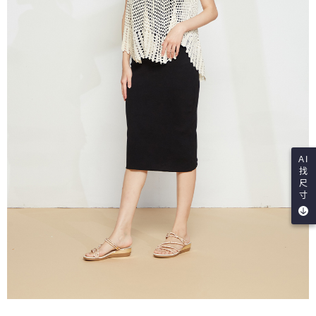
AI
找
尺
寸