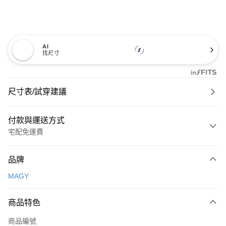
AI
找尺寸
尺寸表/試穿建議
付款與運送方式
宅配免運費
付款方式
品牌
信用卡一次付款
MAGY
信用卡分期付款
3 期 0 利率 每期
NT$726
21家銀行
商品特色
6 期 0 利率 每期
NT$363
21家銀行
合作金庫商業銀行
第一商業銀行
商品編號