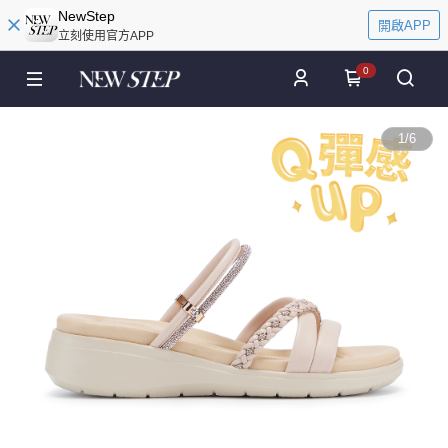
NewStep
開啟APP
立刻使用官方APP
0
1
/
6