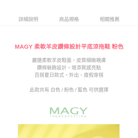
１．於結帳方式選擇「AFTEE先享後付」後，將跳轉至「AFTEE先享後付」
2.透過簡訊連結打開帳單後，可選擇「超商條碼／台灣大直營門市／銀行轉
離島宅配
結帳頁面，進行簡訊認證並確認金額後，即可完成結帳。
帳／街口支付／iPASS MONEY」等通路繳費。
２．訂單成立數日內，您將收到繳費通知簡訊。
每筆NT$280
３．收到繳費通知簡訊後14天內，點擊此簡訊中的連結，可透過四大超商／
詳細說明
商品規格
相關推薦
【注意事項】
ATM／網路銀行／等多元方式進行付款，方視為交易完成。
1.本服務係由「台灣大哥大股份有限公司」（以下簡稱本公司）所提供，讓
※ 請注意：結帳手續完成當下不需立刻繳費，但若您需要取消訂單，請聯絡
用戶於交易時，得透過本服務購買商品或服務，並由商店將買賣／分期付款
購買商品的店家。未經商家同意取消之訂單仍視為有效，需透過AFTEE先享
買賣價金債權讓與本公司後，依約使用本公司帳單繳交帳款。
後付繳納相關費用。
2.基於同意付款使用「大哥付你分期」之契約關係目的，商店將以您的個人
MAGY 柔軟羊皮鑽條設計平底涼拖鞋 粉色
※ 交易是否成功請以「AFTEE先享後付 」之結帳頁面顯示為準，若有關於
資料（包含姓名、電話或地址）提供予台灣大哥大進項蒐集、處理及利用，
是否繳費成功／繳費後需取消欲退款等相關疑問，請聯繫「AFTEE先享後付
由本公司與您本人進行分期帳單所需資料之確認、核對及更正。
客戶支援中心」
https://netprotections.freshdesk.com/support/home
嚴選柔軟羊皮鞋面，皮質細緻親膚
3.完整用戶服務條款，請詳閱以下連結：
https://oppay.tw/userRule
鑽條裝飾設計，增添質感亮點
【注意事項】
１．透過由恩沛科技股份有限公司提供之「AFTEE先享後付」服務完成之交
百搭夏日款式，外出、度假穿搭
易，需依本服務之必要範圍內提供個人資料，並將交易相關給付款項請求債
權轉讓予恩沛科技股份有限公司。
此款共有 白色 / 粉色 / 藍色 可供選擇
２．關於個人資料處理事宜，請瀏覽以下網址：
https://aftee.tw/terms/#terms3
３．未成年的使用者請事先徵得法定代理人或監護人之同意方可使用
「AFTEE先享後付」，若未經同意申辦者引起之損失，本公司不負相關責
任。
４．使用「AFTEE先享後付」時，將依據個別帳號之用戶狀況，依本公司即
時審查核予不同之上限額度；若仍有額度不足之情形，本公司將視審查結果
請求用戶進行身份認證。
５．嚴禁一人註冊多個帳號或使用他人資訊註冊。若發現惡意使用之情形，