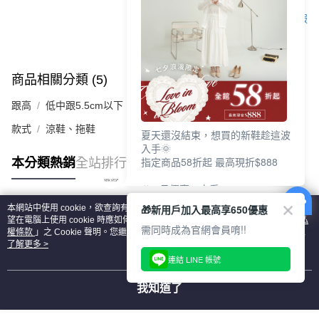
客服
商品相關分類 (5)
查看全部
跟高
低中跟5.5cm以下
款式
涼鞋、拖鞋
夏天還沒結束，想買的新鞋趁這波
入手🌞
指定商品58折起 最高現折$888
本分類熱銷
全站排行
🎉 8月優惠一次看
①LINE購物最高10%回饋
🎁新用戶加入最高享650優惠
本網站中使用 cookie，欲查詢有關本網站使用 cookie 方式之詳情，及若您不希
②每周限定品現折200
熱門標籤
望在電腦上使用 cookie 時應如何變更電腦的 cookie 設定，請參閱本網站「
隱私
③指定商品58折起 最高現折$888
需同時成為官網會員唷!!
權條款
」之 Cookie 聲明。您繼續使用本網站即表示您同意本公司得按本網站使
用條款之 Cookie 聲明使用 cookie。
了解更多 >
上班鞋、休閒鞋、涼鞋一次逛齊
連結 LINE 帳號
好搭、出遊好走、聚會也漂亮
我知道了