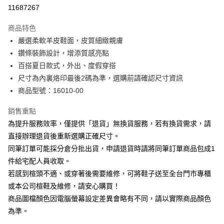
華南商業銀行
彰化商業銀行
合作金庫商業銀行
第一商業銀行
11687267
LINE Pay
上海商業儲蓄銀行
台北富邦商業銀行
華南商業銀行
彰化商業銀行
國泰世華商業銀行
兆豐國際商業銀行
Apple Pay
上海商業儲蓄銀行
台北富邦商業銀行
商品特色
臺灣中小企業銀行
台中商業銀行
國泰世華商業銀行
兆豐國際商業銀行
嚴選柔軟羊皮鞋面，皮質細緻親膚
匯豐（台灣）商業銀行
華泰商業銀行
街口支付
臺灣中小企業銀行
台中商業銀行
鑽條裝飾設計，增添質感亮點
聯邦商業銀行
遠東國際商業銀行
匯豐（台灣）商業銀行
華泰商業銀行
悠遊付
元大商業銀行
永豐商業銀行
百搭夏日款式，外出、度假穿搭
聯邦商業銀行
遠東國際商業銀行
玉山商業銀行
星展（台灣）商業銀行
尺寸為內裏烙印最後2碼為準，選購前請確認尺寸資訊
元大商業銀行
永豐商業銀行
Google Pay
台新國際商業銀行
中國信託商業銀行
玉山商業銀行
星展（台灣）商業銀行
商品型號：16010-00
台灣樂天信用卡公司
台新國際商業銀行
中國信託商業銀行
大哥付你分期
台灣樂天信用卡公司
銷售重點
相關說明
為提升服務效率，僅提供「退貨」無換貨服務，若有換貨需求，請
【大哥付你分期使用說明】
AFTEE先享後付
1.本服務由台灣大哥大提供，台灣大哥大用戶可立即使用無須另外申請。
直接辦理退貨後重新選購正確尺寸。
2.付款方式選擇「大哥付你分期」，訂單成立後會自動跳轉到大哥付的交易
相關說明
同筆訂單可能採分倉分批出貨，申請退貨時請將同筆訂單商品包成1
流程，驗證手機門號後，選擇欲分期的期數、繳款截止日，確認付款後即完
【關於「AFTEE先享後付」】
成交易。
件給宅配人員收取。
ATM付款
AFTEE先享後付是「在收到商品之後才付款」的支付方式。 讓您購物簡單
3.實際核准額度、可分期數及費用金額請依後續交易確認頁面所載為準。
若感到楦頭不適、或穿著後需要維修，可將鞋子送至全台門市專櫃
便利好安心！
4.訂單成立30分鐘內，如未前往確認交易或遇審核未通過，訂單將自動取
１．簡單：不需註冊會員、不需綁卡、不需儲值。
或本公司楦鞋及維修，請安心購買！
運送方式
消。如遇「轉專審核」未通過狀況，表示未達大哥付你分期系統評分，恕無
２．便利：只要手機號碼，簡訊認證，即可結帳。
法說明評估內容。
商品圖檔顏色因電腦螢幕設定差異會略有不同，請以實際商品顏色
３．安心：先確認商品／服務後，再付款。
宅配
【繳款方式說明】
為準。
1.分期款項不併入電信帳單，「大哥付你分期」於每月結算日後寄送繳費提
免運費
【「AFTEE先享後付」結帳流程】
醒簡訊。