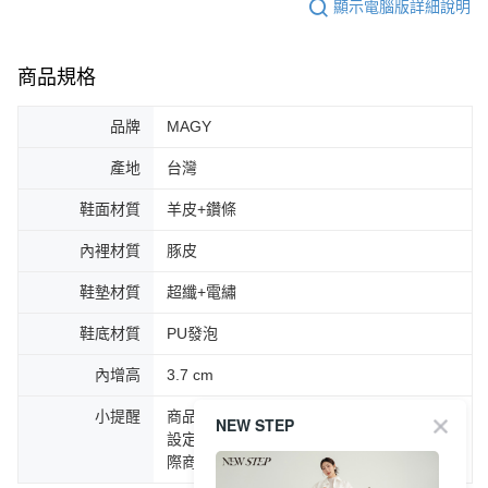
顯示電腦版詳細說明
商品規格
品牌
MAGY
產地
台灣
鞋面材質
羊皮+鑽條
內裡材質
豚皮
鞋墊材質
超纖+電繡
鞋底材質
PU發泡
內增高
3.7 cm
小提醒
商品圖片顏色會因拍攝燈光環境或個人螢幕
NEW STEP
設定不同，而造成部份色差現象，顏色以實
際商品為主。