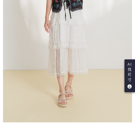
AI
找
尺
寸