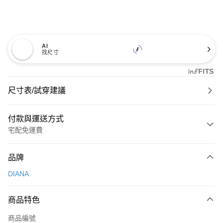
AI
找尺寸
尺寸表/試穿建議
付款與運送方式
宅配免運費
付款方式
品牌
信用卡一次付款
DIANA
信用卡分期付款
3 期 0 利率 每期
NT$826
21家銀行
商品特色
6 期 0 利率 每期
NT$413
21家銀行
合作金庫商業銀行
第一商業銀行
商品編號