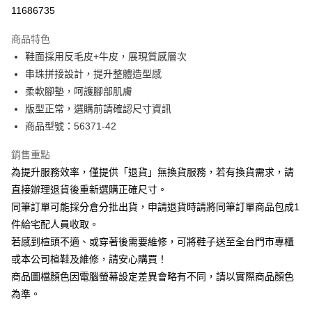
華南商業銀行
彰化商業銀行
合作金庫商業銀行
第一商業銀行
11686735
LINE Pay
上海商業儲蓄銀行
台北富邦商業銀行
華南商業銀行
彰化商業銀行
國泰世華商業銀行
兆豐國際商業銀行
Apple Pay
上海商業儲蓄銀行
台北富邦商業銀行
商品特色
臺灣中小企業銀行
台中商業銀行
國泰世華商業銀行
兆豐國際商業銀行
鞋面採用反毛皮+牛皮，展現質感層次
匯豐（台灣）商業銀行
華泰商業銀行
街口支付
臺灣中小企業銀行
台中商業銀行
串珠拼接設計，提升整體造型感
聯邦商業銀行
遠東國際商業銀行
匯豐（台灣）商業銀行
華泰商業銀行
悠遊付
元大商業銀行
永豐商業銀行
柔軟腳墊，呵護腳部肌膚
聯邦商業銀行
遠東國際商業銀行
玉山商業銀行
星展（台灣）商業銀行
版型正常，選購前請確認尺寸資訊
元大商業銀行
永豐商業銀行
Google Pay
台新國際商業銀行
中國信託商業銀行
玉山商業銀行
星展（台灣）商業銀行
商品型號：56371-42
台灣樂天信用卡公司
台新國際商業銀行
中國信託商業銀行
大哥付你分期
台灣樂天信用卡公司
銷售重點
相關說明
為提升服務效率，僅提供「退貨」無換貨服務，若有換貨需求，請
【大哥付你分期使用說明】
AFTEE先享後付
1.本服務由台灣大哥大提供，台灣大哥大用戶可立即使用無須另外申請。
直接辦理退貨後重新選購正確尺寸。
2.付款方式選擇「大哥付你分期」，訂單成立後會自動跳轉到大哥付的交易
相關說明
同筆訂單可能採分倉分批出貨，申請退貨時請將同筆訂單商品包成1
流程，驗證手機門號後，選擇欲分期的期數、繳款截止日，確認付款後即完
【關於「AFTEE先享後付」】
成交易。
件給宅配人員收取。
ATM付款
AFTEE先享後付是「在收到商品之後才付款」的支付方式。 讓您購物簡單
3.實際核准額度、可分期數及費用金額請依後續交易確認頁面所載為準。
若感到楦頭不適、或穿著後需要維修，可將鞋子送至全台門市專櫃
便利好安心！
4.訂單成立30分鐘內，如未前往確認交易或遇審核未通過，訂單將自動取
１．簡單：不需註冊會員、不需綁卡、不需儲值。
或本公司楦鞋及維修，請安心購買！
運送方式
消。如遇「轉專審核」未通過狀況，表示未達大哥付你分期系統評分，恕無
２．便利：只要手機號碼，簡訊認證，即可結帳。
法說明評估內容。
商品圖檔顏色因電腦螢幕設定差異會略有不同，請以實際商品顏色
３．安心：先確認商品／服務後，再付款。
付款後全家取貨
【繳款方式說明】
為準。
1.分期款項不併入電信帳單，「大哥付你分期」於每月結算日後寄送繳費提
每筆NT$80，滿NT$2,000(含以上)免運費
【「AFTEE先享後付」結帳流程】
醒簡訊。