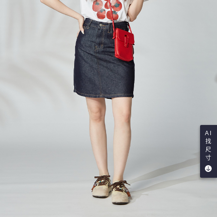
AI
找
尺
寸