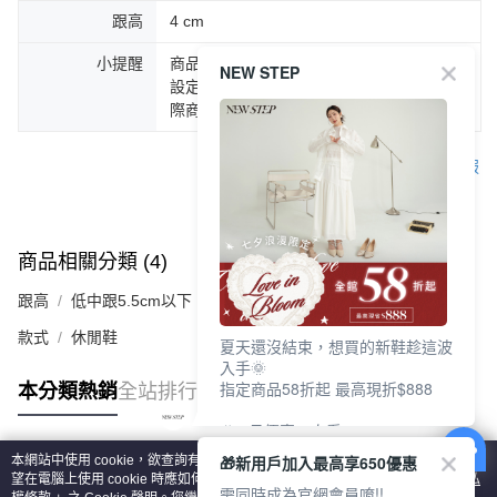
跟高
4 cm
小提醒
商品圖片顏色會因拍攝燈光環境或個人螢幕
NEW STEP
設定不同，而造成部份色差現象，顏色以實
際商品為主。
客服
商品相關分類 (4)
查看全部
跟高
低中跟5.5cm以下
款式
休閒鞋
夏天還沒結束，想買的新鞋趁這波
入手🌞
指定商品58折起 最高現折$888
本分類熱銷
全站排行
🎉 8月優惠一次看
①LINE購物最高10%回饋
🎁新用戶加入最高享650優惠
本網站中使用 cookie，欲查詢有關本網站使用 cookie 方式之詳情，及若您不希
②每周限定品現折200
熱門標籤
望在電腦上使用 cookie 時應如何變更電腦的 cookie 設定，請參閱本網站「
隱私
③指定商品58折起 最高現折$888
需同時成為官網會員唷!!