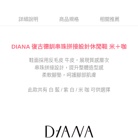
１．於結帳方式選擇「AFTEE先享後付」後，將跳轉至「AFTEE先享後付」
2.透過簡訊連結打開帳單後，可選擇「超商條碼／台灣大直營門市／銀行轉
付款後7-11取貨
結帳頁面，進行簡訊認證並確認金額後，即可完成結帳。
帳／街口支付／iPASS MONEY」等通路繳費。
２．訂單成立數日內，您將收到繳費通知簡訊。
每筆NT$80，滿NT$2,000(含以上)免運費
３．收到繳費通知簡訊後14天內，點擊此簡訊中的連結，可透過四大超商／
詳細說明
商品規格
相關推薦
【注意事項】
ATM／網路銀行／等多元方式進行付款，方視為交易完成。
宅配
1.本服務係由「台灣大哥大股份有限公司」（以下簡稱本公司）所提供，讓
※ 請注意：結帳手續完成當下不需立刻繳費，但若您需要取消訂單，請聯絡
用戶於交易時，得透過本服務購買商品或服務，並由商店將買賣／分期付款
免運費
購買商品的店家。未經商家同意取消之訂單仍視為有效，需透過AFTEE先享
買賣價金債權讓與本公司後，依約使用本公司帳單繳交帳款。
後付繳納相關費用。
2.基於同意付款使用「大哥付你分期」之契約關係目的，商店將以您的個人
DIANA 復古德訓串珠拼接設計休閒鞋 米＋咖
離島宅配
※ 交易是否成功請以「AFTEE先享後付 」之結帳頁面顯示為準，若有關於
資料（包含姓名、電話或地址）提供予台灣大哥大進項蒐集、處理及利用，
是否繳費成功／繳費後需取消欲退款等相關疑問，請聯繫「AFTEE先享後付
每筆NT$280
由本公司與您本人進行分期帳單所需資料之確認、核對及更正。
客戶支援中心」
https://netprotections.freshdesk.com/support/home
鞋面採用反毛皮 牛皮，展現質感層次
3.完整用戶服務條款，請詳閱以下連結：
https://oppay.tw/userRule
海外宅配
查看運費
串珠拼接設計，提升整體造型感
【注意事項】
１．透過由恩沛科技股份有限公司提供之「AFTEE先享後付」服務完成之交
柔軟腳墊，呵護腳部肌膚
易，需依本服務之必要範圍內提供個人資料，並將交易相關給付款項請求債
權轉讓予恩沛科技股份有限公司。
此款共有 白 藍 / 紫 白 / 米 咖 可供選擇
２．關於個人資料處理事宜，請瀏覽以下網址：
https://aftee.tw/terms/#terms3
３．未成年的使用者請事先徵得法定代理人或監護人之同意方可使用
「AFTEE先享後付」，若未經同意申辦者引起之損失，本公司不負相關責
任。
４．使用「AFTEE先享後付」時，將依據個別帳號之用戶狀況，依本公司即
時審查核予不同之上限額度；若仍有額度不足之情形，本公司將視審查結果
請求用戶進行身份認證。
５．嚴禁一人註冊多個帳號或使用他人資訊註冊。若發現惡意使用之情形，