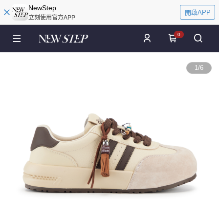
NewStep
開啟APP
立刻使用官方APP
0
1
/
6