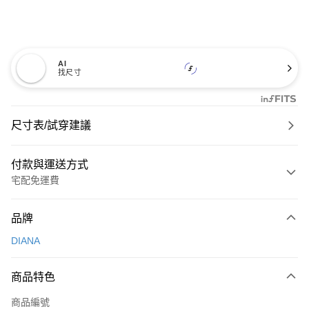
AI
找尺寸
尺寸表/試穿建議
付款與運送方式
宅配免運費
付款方式
品牌
信用卡一次付款
DIANA
信用卡分期付款
3 期 0 利率 每期
NT$826
21家銀行
商品特色
6 期 0 利率 每期
NT$413
21家銀行
合作金庫商業銀行
第一商業銀行
商品編號