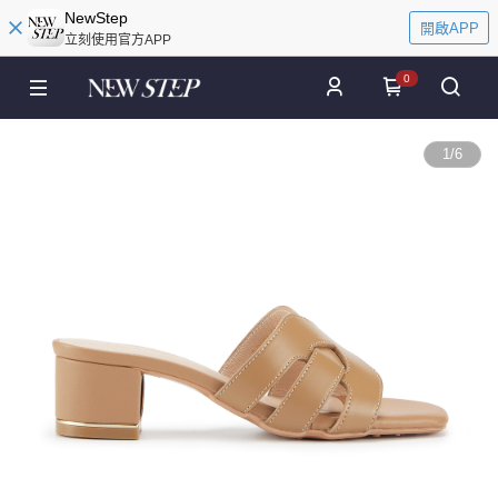
NewStep
開啟APP
立刻使用官方APP
0
1
/
6