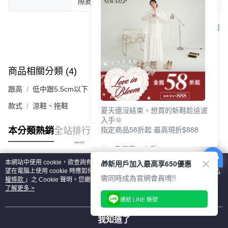
際商品為主。
客服
商品相關分類 (4)
查看全部
跟高
低中跟5.5cm以下
款式
涼鞋、拖鞋
夏天還沒結束，想買的新鞋趁這波
入手🌞
指定商品58折起 最高現折$888
本分類熱銷
全站排行
🎉 8月優惠一次看
①LINE購物最高10%回饋
🎁新用戶加入最高享650優惠
本網站中使用 cookie，欲查詢有關本網站使用 cookie 方式之詳情，及若您不希
②每周限定品現折200
熱門標籤
望在電腦上使用 cookie 時應如何變更電腦的 cookie 設定，請參閱本網站「
隱私
③指定商品58折起 最高現折$888
需同時成為官網會員唷!!
權條款
」之 Cookie 聲明。您繼續使用本網站即表示您同意本公司得按本網站使
用條款之 Cookie 聲明使用 cookie。
了解更多 >
上班鞋、休閒鞋、涼鞋一次逛齊
連結 LINE 帳號
好搭、出遊好走、聚會也漂亮
我知道了