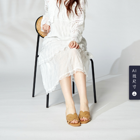
AI
找
尺
寸