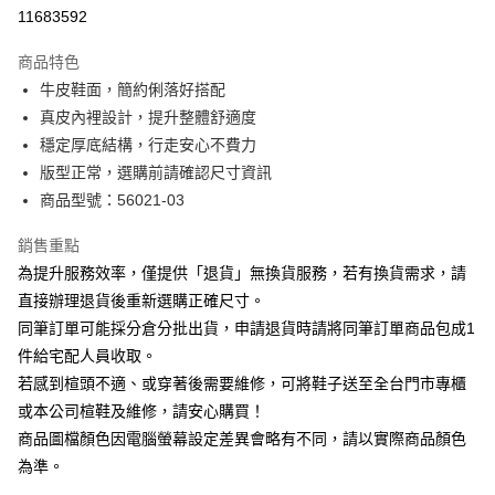
華南商業銀行
彰化商業銀行
合作金庫商業銀行
第一商業銀行
11683592
LINE Pay
上海商業儲蓄銀行
台北富邦商業銀行
華南商業銀行
彰化商業銀行
國泰世華商業銀行
兆豐國際商業銀行
Apple Pay
上海商業儲蓄銀行
台北富邦商業銀行
商品特色
臺灣中小企業銀行
台中商業銀行
國泰世華商業銀行
兆豐國際商業銀行
牛皮鞋面，簡約俐落好搭配
匯豐（台灣）商業銀行
華泰商業銀行
街口支付
臺灣中小企業銀行
台中商業銀行
真皮內裡設計，提升整體舒適度
聯邦商業銀行
遠東國際商業銀行
匯豐（台灣）商業銀行
華泰商業銀行
悠遊付
元大商業銀行
永豐商業銀行
穩定厚底結構，行走安心不費力
聯邦商業銀行
遠東國際商業銀行
玉山商業銀行
星展（台灣）商業銀行
版型正常，選購前請確認尺寸資訊
元大商業銀行
永豐商業銀行
Google Pay
台新國際商業銀行
中國信託商業銀行
玉山商業銀行
星展（台灣）商業銀行
商品型號：56021-03
台灣樂天信用卡公司
台新國際商業銀行
中國信託商業銀行
大哥付你分期
台灣樂天信用卡公司
銷售重點
相關說明
為提升服務效率，僅提供「退貨」無換貨服務，若有換貨需求，請
【大哥付你分期使用說明】
AFTEE先享後付
1.本服務由台灣大哥大提供，台灣大哥大用戶可立即使用無須另外申請。
直接辦理退貨後重新選購正確尺寸。
2.付款方式選擇「大哥付你分期」，訂單成立後會自動跳轉到大哥付的交易
相關說明
同筆訂單可能採分倉分批出貨，申請退貨時請將同筆訂單商品包成1
流程，驗證手機門號後，選擇欲分期的期數、繳款截止日，確認付款後即完
【關於「AFTEE先享後付」】
成交易。
件給宅配人員收取。
ATM付款
AFTEE先享後付是「在收到商品之後才付款」的支付方式。 讓您購物簡單
3.實際核准額度、可分期數及費用金額請依後續交易確認頁面所載為準。
若感到楦頭不適、或穿著後需要維修，可將鞋子送至全台門市專櫃
便利好安心！
4.訂單成立30分鐘內，如未前往確認交易或遇審核未通過，訂單將自動取
１．簡單：不需註冊會員、不需綁卡、不需儲值。
或本公司楦鞋及維修，請安心購買！
運送方式
消。如遇「轉專審核」未通過狀況，表示未達大哥付你分期系統評分，恕無
２．便利：只要手機號碼，簡訊認證，即可結帳。
法說明評估內容。
商品圖檔顏色因電腦螢幕設定差異會略有不同，請以實際商品顏色
３．安心：先確認商品／服務後，再付款。
付款後全家取貨
【繳款方式說明】
為準。
1.分期款項不併入電信帳單，「大哥付你分期」於每月結算日後寄送繳費提
每筆NT$80，滿NT$2,000(含以上)免運費
【「AFTEE先享後付」結帳流程】
醒簡訊。