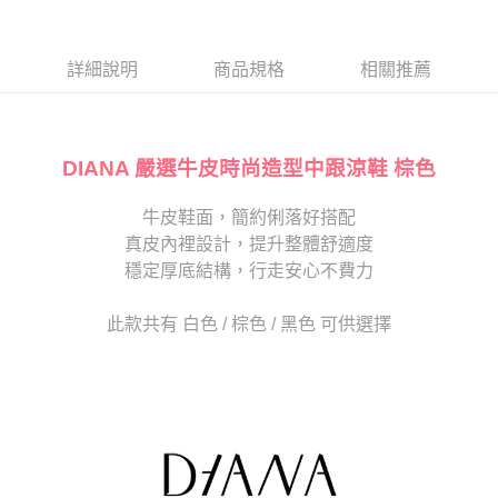
１．於結帳方式選擇「AFTEE先享後付」後，將跳轉至「AFTEE先享後付」
2.透過簡訊連結打開帳單後，可選擇「超商條碼／台灣大直營門市／銀行轉
付款後7-11取貨
結帳頁面，進行簡訊認證並確認金額後，即可完成結帳。
帳／街口支付／iPASS MONEY」等通路繳費。
２．訂單成立數日內，您將收到繳費通知簡訊。
每筆NT$80，滿NT$2,000(含以上)免運費
３．收到繳費通知簡訊後14天內，點擊此簡訊中的連結，可透過四大超商／
詳細說明
商品規格
相關推薦
【注意事項】
ATM／網路銀行／等多元方式進行付款，方視為交易完成。
宅配
1.本服務係由「台灣大哥大股份有限公司」（以下簡稱本公司）所提供，讓
※ 請注意：結帳手續完成當下不需立刻繳費，但若您需要取消訂單，請聯絡
用戶於交易時，得透過本服務購買商品或服務，並由商店將買賣／分期付款
免運費
購買商品的店家。未經商家同意取消之訂單仍視為有效，需透過AFTEE先享
買賣價金債權讓與本公司後，依約使用本公司帳單繳交帳款。
後付繳納相關費用。
2.基於同意付款使用「大哥付你分期」之契約關係目的，商店將以您的個人
DIANA 嚴選牛皮時尚造型中跟涼鞋 棕色
離島宅配
※ 交易是否成功請以「AFTEE先享後付 」之結帳頁面顯示為準，若有關於
資料（包含姓名、電話或地址）提供予台灣大哥大進項蒐集、處理及利用，
是否繳費成功／繳費後需取消欲退款等相關疑問，請聯繫「AFTEE先享後付
每筆NT$280
由本公司與您本人進行分期帳單所需資料之確認、核對及更正。
客戶支援中心」
https://netprotections.freshdesk.com/support/home
牛皮鞋面，簡約俐落好搭配
3.完整用戶服務條款，請詳閱以下連結：
https://oppay.tw/userRule
海外宅配
查看運費
真皮內裡設計，提升整體舒適度
【注意事項】
１．透過由恩沛科技股份有限公司提供之「AFTEE先享後付」服務完成之交
穩定厚底結構，行走安心不費力
易，需依本服務之必要範圍內提供個人資料，並將交易相關給付款項請求債
權轉讓予恩沛科技股份有限公司。
此款共有 白色 / 棕色 / 黑色 可供選擇
２．關於個人資料處理事宜，請瀏覽以下網址：
https://aftee.tw/terms/#terms3
３．未成年的使用者請事先徵得法定代理人或監護人之同意方可使用
「AFTEE先享後付」，若未經同意申辦者引起之損失，本公司不負相關責
任。
４．使用「AFTEE先享後付」時，將依據個別帳號之用戶狀況，依本公司即
時審查核予不同之上限額度；若仍有額度不足之情形，本公司將視審查結果
請求用戶進行身份認證。
５．嚴禁一人註冊多個帳號或使用他人資訊註冊。若發現惡意使用之情形，