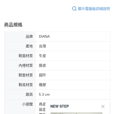
顯示電腦版詳細說明
商品規格
品牌
DIANA
產地
台灣
鞋面材質
牛皮
內裡材質
豚皮
鞋墊材質
超阡
鞋底材質
橡膠
跟高
5.3 cm
小提醒
商品圖片顏色會因拍攝燈光環境或個人螢幕
NEW STEP
設定不同，而造成部份色差現象，顏色以實