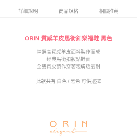
帳／街口支付／iPASS MONEY」等通路繳費。
２．訂單成立數日內，您將收到繳費通知簡訊。
每筆NT$80，滿NT$2,000(含以上)免運費
３．收到繳費通知簡訊後14天內，點擊此簡訊中的連結，可透過四大超商／
詳細說明
商品規格
相關推薦
【注意事項】
ATM／網路銀行／等多元方式進行付款，方視為交易完成。
宅配
1.本服務係由「台灣大哥大股份有限公司」（以下簡稱本公司）所提供，讓
※ 請注意：結帳手續完成當下不需立刻繳費，但若您需要取消訂單，請聯絡
用戶於交易時，得透過本服務購買商品或服務，並由商店將買賣／分期付款
免運費
購買商品的店家。未經商家同意取消之訂單仍視為有效，需透過AFTEE先享
買賣價金債權讓與本公司後，依約使用本公司帳單繳交帳款。
後付繳納相關費用。
2.基於同意付款使用「大哥付你分期」之契約關係目的，商店將以您的個人
ORIN 質感羊皮馬銜釦樂福鞋 黑色
離島宅配
※ 交易是否成功請以「AFTEE先享後付 」之結帳頁面顯示為準，若有關於
資料（包含姓名、電話或地址）提供予台灣大哥大進項蒐集、處理及利用，
是否繳費成功／繳費後需取消欲退款等相關疑問，請聯繫「AFTEE先享後付
每筆NT$280
由本公司與您本人進行分期帳單所需資料之確認、核對及更正。
客戶支援中心」
https://netprotections.freshdesk.com/support/home
精選高質感羊皮面料製作而成
3.完整用戶服務條款，請詳閱以下連結：
https://oppay.tw/userRule
海外宅配
查看運費
經典馬銜扣妝點鞋面
【注意事項】
１．透過由恩沛科技股份有限公司提供之「AFTEE先享後付」服務完成之交
全雙真皮製作穿著親膚透氣耐
易，需依本服務之必要範圍內提供個人資料，並將交易相關給付款項請求債
權轉讓予恩沛科技股份有限公司。
此款共有 白色 / 黑色 可供選擇
２．關於個人資料處理事宜，請瀏覽以下網址：
https://aftee.tw/terms/#terms3
３．未成年的使用者請事先徵得法定代理人或監護人之同意方可使用
「AFTEE先享後付」，若未經同意申辦者引起之損失，本公司不負相關責
任。
４．使用「AFTEE先享後付」時，將依據個別帳號之用戶狀況，依本公司即
時審查核予不同之上限額度；若仍有額度不足之情形，本公司將視審查結果
請求用戶進行身份認證。
５．嚴禁一人註冊多個帳號或使用他人資訊註冊。若發現惡意使用之情形，
恩沛科技股份有限公司將有權停止該用戶之使用額度並採取法律行動。