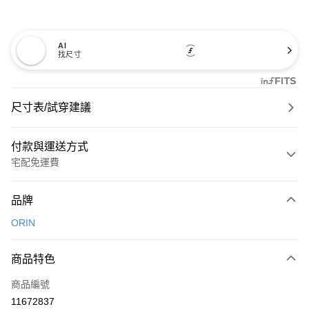
AI
找尺寸
尺寸表/試穿建議
付款與運送方式
宅配免運費
付款方式
品牌
信用卡一次付款
ORIN
信用卡分期付款
3 期 0 利率 每期
NT$893
21家銀行
商品特色
6 期 0 利率 每期
NT$446
21家銀行
合作金庫商業銀行
第一商業銀行
商品編號
華南商業銀行
彰化商業銀行
合作金庫商業銀行
第一商業銀行
11672837
LINE Pay
上海商業儲蓄銀行
台北富邦商業銀行