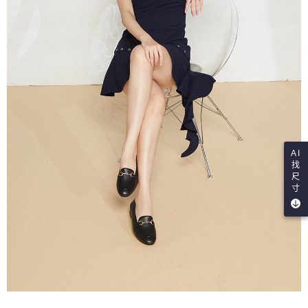
AI
找
尺
寸