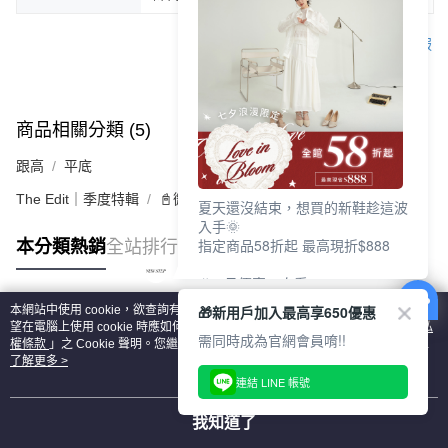
客服
商品相關分類 (5)
查看全部
跟高
平底
The Edit｜季度特輯
📓微甜加氛樂福鞋Loafers
夏天還沒結束，想買的新鞋趁這波
入手🌞
指定商品58折起 最高現折$888
本分類熱銷
全站排行
🎉 8月優惠一次看
①LINE購物最高10%回饋
🎁新用戶加入最高享650優惠
本網站中使用 cookie，欲查詢有關本網站使用 cookie 方式之詳情，及若您不希
②每周限定品現折200
熱門標籤
望在電腦上使用 cookie 時應如何變更電腦的 cookie 設定，請參閱本網站「
隱私
③指定商品58折起 最高現折$888
需同時成為官網會員唷!!
權條款
」之 Cookie 聲明。您繼續使用本網站即表示您同意本公司得按本網站使
用條款之 Cookie 聲明使用 cookie。
了解更多 >
上班鞋、休閒鞋、涼鞋一次逛齊
連結 LINE 帳號
好搭、出遊好走、聚會也漂亮
我知道了