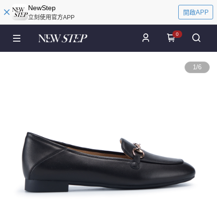
NewStep
開啟APP
立刻使用官方APP
0
1
/
6