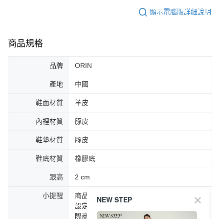
顯示電腦版詳細說明
商品規格
品牌
ORIN
產地
中國
鞋面材質
羊皮
內裡材質
豚皮
鞋墊材質
豚皮
鞋底材質
橡膠底
跟高
2 cm
小提醒
商品圖片顏色會因拍攝燈光環境或個人螢幕
NEW STEP
設定不同，而造成部份色差現象，顏色以實
際商品為主。