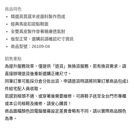
華南商業銀行
彰化商業銀行
國泰世華商業銀行
兆豐國際商業銀行
Apple Pay
上海商業儲蓄銀行
台北富邦商業銀行
商品特色
臺灣中小企業銀行
台中商業銀行
國泰世華商業銀行
兆豐國際商業銀行
精選高質感羊皮面料製作而成
匯豐（台灣）商業銀行
華泰商業銀行
街口支付
臺灣中小企業銀行
台中商業銀行
經典馬銜扣妝點鞋面
聯邦商業銀行
遠東國際商業銀行
匯豐（台灣）商業銀行
華泰商業銀行
悠遊付
元大商業銀行
永豐商業銀行
全雙真皮製作穿著親膚透氣耐
聯邦商業銀行
遠東國際商業銀行
玉山商業銀行
星展（台灣）商業銀行
版型正常，選購前請確認尺寸資訊
元大商業銀行
永豐商業銀行
Google Pay
台新國際商業銀行
中國信託商業銀行
玉山商業銀行
星展（台灣）商業銀行
商品型號：26109-04
台灣樂天信用卡公司
台新國際商業銀行
中國信託商業銀行
大哥付你分期
台灣樂天信用卡公司
銷售重點
相關說明
為提升服務效率，僅提供「退貨」無換貨服務，若有換貨需求，請
【大哥付你分期使用說明】
AFTEE先享後付
1.本服務由台灣大哥大提供，台灣大哥大用戶可立即使用無須另外申請。
直接辦理退貨後重新選購正確尺寸。
2.付款方式選擇「大哥付你分期」，訂單成立後會自動跳轉到大哥付的交易
相關說明
同筆訂單可能採分倉分批出貨，申請退貨時請將同筆訂單商品包成1
流程，驗證手機門號後，選擇欲分期的期數、繳款截止日，確認付款後即完
【關於「AFTEE先享後付」】
成交易。
件給宅配人員收取。
ATM付款
AFTEE先享後付是「在收到商品之後才付款」的支付方式。 讓您購物簡單
3.實際核准額度、可分期數及費用金額請依後續交易確認頁面所載為準。
若感到楦頭不適、或穿著後需要維修，可將鞋子送至全台門市專櫃
便利好安心！
4.訂單成立30分鐘內，如未前往確認交易或遇審核未通過，訂單將自動取
１．簡單：不需註冊會員、不需綁卡、不需儲值。
或本公司楦鞋及維修，請安心購買！
運送方式
消。如遇「轉專審核」未通過狀況，表示未達大哥付你分期系統評分，恕無
２．便利：只要手機號碼，簡訊認證，即可結帳。
法說明評估內容。
商品圖檔顏色因電腦螢幕設定差異會略有不同，請以實際商品顏色
３．安心：先確認商品／服務後，再付款。
付款後全家取貨
【繳款方式說明】
為準。
1.分期款項不併入電信帳單，「大哥付你分期」於每月結算日後寄送繳費提
每筆NT$80，滿NT$2,000(含以上)免運費
【「AFTEE先享後付」結帳流程】
醒簡訊。
１．於結帳方式選擇「AFTEE先享後付」後，將跳轉至「AFTEE先享後付」
2.透過簡訊連結打開帳單後，可選擇「超商條碼／台灣大直營門市／銀行轉
付款後7-11取貨
結帳頁面，進行簡訊認證並確認金額後，即可完成結帳。