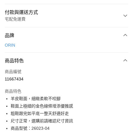
付款與運送方式
宅配免運費
付款方式
品牌
信用卡一次付款
ORIN
信用卡分期付款
3 期 0 利率 每期
NT$826
21家銀行
商品特色
6 期 0 利率 每期
NT$413
21家銀行
合作金庫商業銀行
第一商業銀行
商品編號
華南商業銀行
彰化商業銀行
合作金庫商業銀行
第一商業銀行
11667434
LINE Pay
上海商業儲蓄銀行
台北富邦商業銀行
華南商業銀行
彰化商業銀行
國泰世華商業銀行
兆豐國際商業銀行
Apple Pay
上海商業儲蓄銀行
台北富邦商業銀行
商品特色
臺灣中小企業銀行
台中商業銀行
國泰世華商業銀行
兆豐國際商業銀行
羊皮鞋面，細緻柔軟不咬腳
匯豐（台灣）商業銀行
華泰商業銀行
街口支付
臺灣中小企業銀行
台中商業銀行
鞋面上極細的金色線條增添優雅感
聯邦商業銀行
遠東國際商業銀行
匯豐（台灣）商業銀行
華泰商業銀行
悠遊付
元大商業銀行
永豐商業銀行
粗鞋跟完如平底一整天舒適好走
聯邦商業銀行
遠東國際商業銀行
玉山商業銀行
星展（台灣）商業銀行
尺寸正常，選購前請確認尺寸資訊
元大商業銀行
永豐商業銀行
Google Pay
台新國際商業銀行
中國信託商業銀行
玉山商業銀行
星展（台灣）商業銀行
商品型號：26023-04
台灣樂天信用卡公司