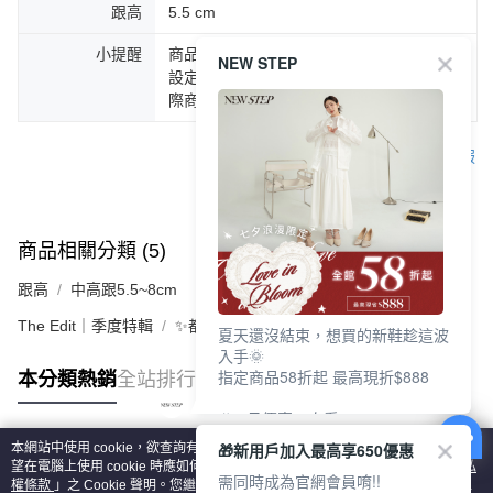
跟高
5.5 cm
小提醒
商品圖片顏色會因拍攝燈光環境或個人螢幕
NEW STEP
設定不同，而造成部份色差現象，顏色以實
際商品為主。
客服
商品相關分類 (5)
查看全部
跟高
中高跟5.5~8cm
The Edit｜季度特輯
✨都會LADY美學 | 時髦跟鞋
夏天還沒結束，想買的新鞋趁這波
入手🌞
指定商品58折起 最高現折$888
本分類熱銷
全站排行
🎉 8月優惠一次看
①LINE購物最高10%回饋
🎁新用戶加入最高享650優惠
本網站中使用 cookie，欲查詢有關本網站使用 cookie 方式之詳情，及若您不希
②每周限定品現折200
熱門標籤
望在電腦上使用 cookie 時應如何變更電腦的 cookie 設定，請參閱本網站「
隱私
③指定商品58折起 最高現折$888
需同時成為官網會員唷!!
權條款
」之 Cookie 聲明。您繼續使用本網站即表示您同意本公司得按本網站使