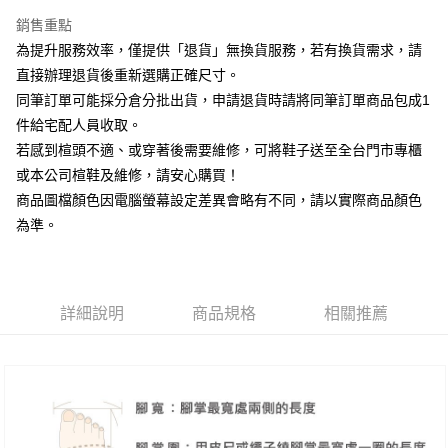
台新國際商業銀行
中國信託商業銀行
大哥付你分期
台灣樂天信用卡公司
銷售重點
相關說明
為提升服務效率，僅提供「退貨」無換貨服務，若有換貨需求，請
【大哥付你分期使用說明】
AFTEE先享後付
1.本服務由台灣大哥大提供，台灣大哥大用戶可立即使用無須另外申請。
直接辦理退貨後重新選購正確尺寸。
2.付款方式選擇「大哥付你分期」，訂單成立後會自動跳轉到大哥付的交易
相關說明
同筆訂單可能採分倉分批出貨，申請退貨時請將同筆訂單商品包成1
流程，驗證手機門號後，選擇欲分期的期數、繳款截止日，確認付款後即完
【關於「AFTEE先享後付」】
成交易。
件給宅配人員收取。
ATM付款
AFTEE先享後付是「在收到商品之後才付款」的支付方式。 讓您購物簡單
3.實際核准額度、可分期數及費用金額請依後續交易確認頁面所載為準。
若感到楦頭不適、或穿著後需要維修，可將鞋子送至全台門市專櫃
便利好安心！
4.訂單成立30分鐘內，如未前往確認交易或遇審核未通過，訂單將自動取
１．簡單：不需註冊會員、不需綁卡、不需儲值。
或本公司楦鞋及維修，請安心購買！
運送方式
消。如遇「轉專審核」未通過狀況，表示未達大哥付你分期系統評分，恕無
２．便利：只要手機號碼，簡訊認證，即可結帳。
法說明評估內容。
商品圖檔顏色因電腦螢幕設定差異會略有不同，請以實際商品顏色
３．安心：先確認商品／服務後，再付款。
付款後全家取貨
【繳款方式說明】
為準。
1.分期款項不併入電信帳單，「大哥付你分期」於每月結算日後寄送繳費提
每筆NT$80，滿NT$2,000(含以上)免運費
【「AFTEE先享後付」結帳流程】
醒簡訊。
１．於結帳方式選擇「AFTEE先享後付」後，將跳轉至「AFTEE先享後付」
2.透過簡訊連結打開帳單後，可選擇「超商條碼／台灣大直營門市／銀行轉
付款後7-11取貨
結帳頁面，進行簡訊認證並確認金額後，即可完成結帳。
帳／街口支付／iPASS MONEY」等通路繳費。
２．訂單成立數日內，您將收到繳費通知簡訊。
每筆NT$80，滿NT$2,000(含以上)免運費
３．收到繳費通知簡訊後14天內，點擊此簡訊中的連結，可透過四大超商／
詳細說明
商品規格
相關推薦
【注意事項】
ATM／網路銀行／等多元方式進行付款，方視為交易完成。
宅配
1.本服務係由「台灣大哥大股份有限公司」（以下簡稱本公司）所提供，讓
※ 請注意：結帳手續完成當下不需立刻繳費，但若您需要取消訂單，請聯絡
用戶於交易時，得透過本服務購買商品或服務，並由商店將買賣／分期付款
免運費
購買商品的店家。未經商家同意取消之訂單仍視為有效，需透過AFTEE先享
買賣價金債權讓與本公司後，依約使用本公司帳單繳交帳款。
後付繳納相關費用。
2.基於同意付款使用「大哥付你分期」之契約關係目的，商店將以您的個人
離島宅配
※ 交易是否成功請以「AFTEE先享後付 」之結帳頁面顯示為準，若有關於
資料（包含姓名、電話或地址）提供予台灣大哥大進項蒐集、處理及利用，
是否繳費成功／繳費後需取消欲退款等相關疑問，請聯繫「AFTEE先享後付
每筆NT$280
由本公司與您本人進行分期帳單所需資料之確認、核對及更正。
客戶支援中心」
https://netprotections.freshdesk.com/support/home
3.完整用戶服務條款，請詳閱以下連結：
https://oppay.tw/userRule