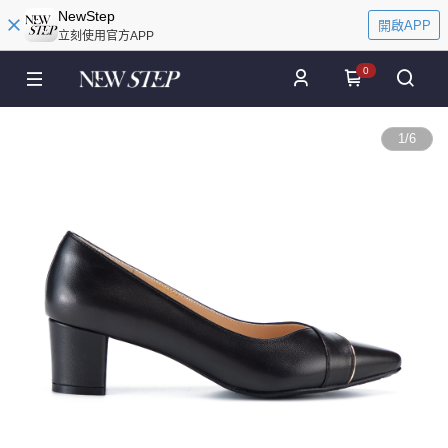
NewStep
開啟APP
立刻使用官方APP
0
1
/
6