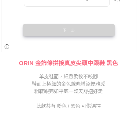
ORIN 金飾條拼接真皮尖頭中跟鞋 黑色
羊皮鞋面，細緻柔軟不咬腳
鞋面上極細的金色線條增添優雅感
粗鞋跟完如平底一整天舒適好走
此款共有 粉色 / 黑色 可供選擇