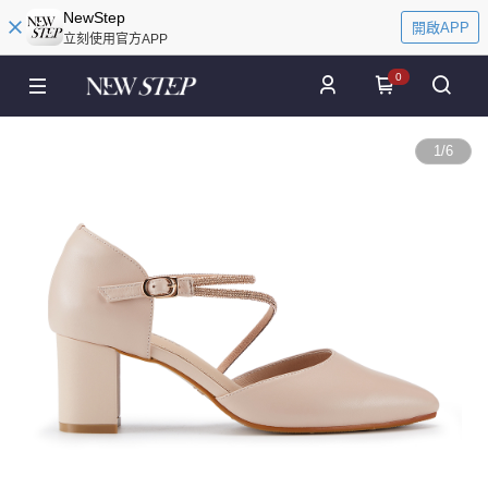
NewStep
開啟APP
立刻使用官方APP
0
1
/
6