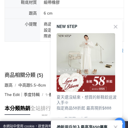
鞋底材質
緞帶橡膠
跟高
6 cm
小提醒
商品圖片顏色會因拍攝燈光環境或個人螢幕
NEW STEP
設定不同，而造成部份色差現象，顏色以實
際商品為主。
客服
商品相關分類 (5)
查看全部
跟高
中高跟5.5~8cm
The Edit｜季度特輯
✨都會LADY美學 | 時髦跟鞋
夏天還沒結束，想買的新鞋趁這波
入手🌞
指定商品58折起 最高現折$888
本分類熱銷
全站排行
🎉 8月優惠一次看
①LINE購物最高10%回饋
🎁新用戶加入最高享650優惠
本網站中使用 cookie，欲查詢有關本網站使用 cookie 方式之詳情，及若您不希