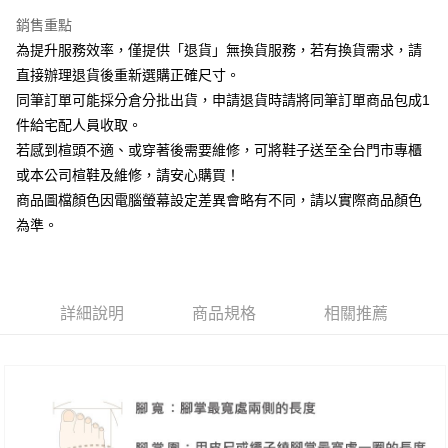
台新國際商業銀行
中國信託商業銀行
大哥付你分期
台灣樂天信用卡公司
銷售重點
相關說明
為提升服務效率，僅提供「退貨」無換貨服務，若有換貨需求，請
【大哥付你分期使用說明】
AFTEE先享後付
1.本服務由台灣大哥大提供，台灣大哥大用戶可立即使用無須另外申請。
直接辦理退貨後重新選購正確尺寸。
2.付款方式選擇「大哥付你分期」，訂單成立後會自動跳轉到大哥付的交易
相關說明
同筆訂單可能採分倉分批出貨，申請退貨時請將同筆訂單商品包成1
流程，驗證手機門號後，選擇欲分期的期數、繳款截止日，確認付款後即完
【關於「AFTEE先享後付」】
成交易。
件給宅配人員收取。
ATM付款
AFTEE先享後付是「在收到商品之後才付款」的支付方式。 讓您購物簡單
3.實際核准額度、可分期數及費用金額請依後續交易確認頁面所載為準。
若感到楦頭不適、或穿著後需要維修，可將鞋子送至全台門市專櫃
便利好安心！
4.訂單成立30分鐘內，如未前往確認交易或遇審核未通過，訂單將自動取
１．簡單：不需註冊會員、不需綁卡、不需儲值。
或本公司楦鞋及維修，請安心購買！
運送方式
消。如遇「轉專審核」未通過狀況，表示未達大哥付你分期系統評分，恕無
２．便利：只要手機號碼，簡訊認證，即可結帳。
法說明評估內容。
商品圖檔顏色因電腦螢幕設定差異會略有不同，請以實際商品顏色
３．安心：先確認商品／服務後，再付款。
付款後全家取貨
【繳款方式說明】
為準。
1.分期款項不併入電信帳單，「大哥付你分期」於每月結算日後寄送繳費提
每筆NT$80，滿NT$2,000(含以上)免運費
【「AFTEE先享後付」結帳流程】
醒簡訊。
１．於結帳方式選擇「AFTEE先享後付」後，將跳轉至「AFTEE先享後付」
2.透過簡訊連結打開帳單後，可選擇「超商條碼／台灣大直營門市／銀行轉
付款後7-11取貨
結帳頁面，進行簡訊認證並確認金額後，即可完成結帳。
帳／街口支付／iPASS MONEY」等通路繳費。
２．訂單成立數日內，您將收到繳費通知簡訊。
每筆NT$80，滿NT$2,000(含以上)免運費
３．收到繳費通知簡訊後14天內，點擊此簡訊中的連結，可透過四大超商／
詳細說明
商品規格
相關推薦
【注意事項】
ATM／網路銀行／等多元方式進行付款，方視為交易完成。
宅配
1.本服務係由「台灣大哥大股份有限公司」（以下簡稱本公司）所提供，讓
※ 請注意：結帳手續完成當下不需立刻繳費，但若您需要取消訂單，請聯絡
用戶於交易時，得透過本服務購買商品或服務，並由商店將買賣／分期付款
免運費
購買商品的店家。未經商家同意取消之訂單仍視為有效，需透過AFTEE先享
買賣價金債權讓與本公司後，依約使用本公司帳單繳交帳款。
後付繳納相關費用。
2.基於同意付款使用「大哥付你分期」之契約關係目的，商店將以您的個人
離島宅配
※ 交易是否成功請以「AFTEE先享後付 」之結帳頁面顯示為準，若有關於
資料（包含姓名、電話或地址）提供予台灣大哥大進項蒐集、處理及利用，
是否繳費成功／繳費後需取消欲退款等相關疑問，請聯繫「AFTEE先享後付
每筆NT$280
由本公司與您本人進行分期帳單所需資料之確認、核對及更正。
客戶支援中心」
https://netprotections.freshdesk.com/support/home
3.完整用戶服務條款，請詳閱以下連結：
https://oppay.tw/userRule