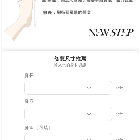
海外宅配
查看運費
【注意事項】
１．透過由恩沛科技股份有限公司提供之「AFTEE先享後付」服務完成之交
易，需依本服務之必要範圍內提供個人資料，並將交易相關給付款項請求債
權轉讓予恩沛科技股份有限公司。
２．關於個人資料處理事宜，請瀏覽以下網址：
https://aftee.tw/terms/#terms3
３．未成年的使用者請事先徵得法定代理人或監護人之同意方可使用
「AFTEE先享後付」，若未經同意申辦者引起之損失，本公司不負相關責
任。
４．使用「AFTEE先享後付」時，將依據個別帳號之用戶狀況，依本公司即
時審查核予不同之上限額度；若仍有額度不足之情形，本公司將視審查結果
請求用戶進行身份認證。
５．嚴禁一人註冊多個帳號或使用他人資訊註冊。若發現惡意使用之情形，
恩沛科技股份有限公司將有權停止該用戶之使用額度並採取法律行動。