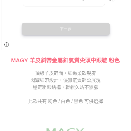
MAGY 羊皮斜帶金屬釦氣質尖頭中跟鞋 粉色
頂級羊皮鞋面，細緻柔軟親膚
閃耀細帶設計，優雅氣質輕盈展現
穩定粗跟結構，輕鬆久站不累腳
此款共有 粉色 / 白色 / 黑色 可供選擇