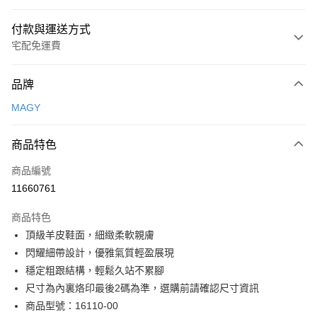
付款與運送方式
宅配免運費
付款方式
品牌
信用卡一次付款
MAGY
信用卡分期付款
3 期 0 利率 每期
NT$826
21家銀行
商品特色
6 期 0 利率 每期
NT$413
21家銀行
合作金庫商業銀行
第一商業銀行
商品編號
華南商業銀行
彰化商業銀行
合作金庫商業銀行
第一商業銀行
11660761
LINE Pay
上海商業儲蓄銀行
台北富邦商業銀行
華南商業銀行
彰化商業銀行
國泰世華商業銀行
兆豐國際商業銀行
Apple Pay
上海商業儲蓄銀行
台北富邦商業銀行
商品特色
臺灣中小企業銀行
台中商業銀行
國泰世華商業銀行
兆豐國際商業銀行
頂級羊皮鞋面，細緻柔軟親膚
匯豐（台灣）商業銀行
華泰商業銀行
街口支付
臺灣中小企業銀行
台中商業銀行
閃耀細帶設計，優雅氣質輕盈展現
聯邦商業銀行
遠東國際商業銀行
匯豐（台灣）商業銀行
華泰商業銀行
悠遊付
元大商業銀行
永豐商業銀行
穩定粗跟結構，輕鬆久站不累腳
聯邦商業銀行
遠東國際商業銀行
玉山商業銀行
星展（台灣）商業銀行
尺寸為內裏烙印最後2碼為準，選購前請確認尺寸資訊
元大商業銀行
永豐商業銀行
Google Pay
台新國際商業銀行
中國信託商業銀行
玉山商業銀行
星展（台灣）商業銀行
商品型號：16110-00
台灣樂天信用卡公司