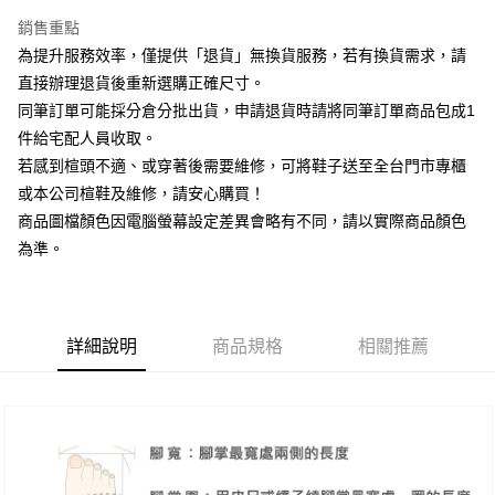
台新國際商業銀行
中國信託商業銀行
大哥付你分期
台灣樂天信用卡公司
銷售重點
相關說明
為提升服務效率，僅提供「退貨」無換貨服務，若有換貨需求，請
【大哥付你分期使用說明】
AFTEE先享後付
1.本服務由台灣大哥大提供，台灣大哥大用戶可立即使用無須另外申請。
直接辦理退貨後重新選購正確尺寸。
2.付款方式選擇「大哥付你分期」，訂單成立後會自動跳轉到大哥付的交易
相關說明
同筆訂單可能採分倉分批出貨，申請退貨時請將同筆訂單商品包成1
流程，驗證手機門號後，選擇欲分期的期數、繳款截止日，確認付款後即完
【關於「AFTEE先享後付」】
成交易。
件給宅配人員收取。
ATM付款
AFTEE先享後付是「在收到商品之後才付款」的支付方式。 讓您購物簡單
3.實際核准額度、可分期數及費用金額請依後續交易確認頁面所載為準。
若感到楦頭不適、或穿著後需要維修，可將鞋子送至全台門市專櫃
便利好安心！
4.訂單成立30分鐘內，如未前往確認交易或遇審核未通過，訂單將自動取
１．簡單：不需註冊會員、不需綁卡、不需儲值。
或本公司楦鞋及維修，請安心購買！
運送方式
消。如遇「轉專審核」未通過狀況，表示未達大哥付你分期系統評分，恕無
２．便利：只要手機號碼，簡訊認證，即可結帳。
法說明評估內容。
商品圖檔顏色因電腦螢幕設定差異會略有不同，請以實際商品顏色
３．安心：先確認商品／服務後，再付款。
付款後全家取貨
【繳款方式說明】
為準。
1.分期款項不併入電信帳單，「大哥付你分期」於每月結算日後寄送繳費提
每筆NT$80，滿NT$2,000(含以上)免運費
【「AFTEE先享後付」結帳流程】
醒簡訊。
１．於結帳方式選擇「AFTEE先享後付」後，將跳轉至「AFTEE先享後付」
2.透過簡訊連結打開帳單後，可選擇「超商條碼／台灣大直營門市／銀行轉
付款後7-11取貨
結帳頁面，進行簡訊認證並確認金額後，即可完成結帳。
帳／街口支付／iPASS MONEY」等通路繳費。
２．訂單成立數日內，您將收到繳費通知簡訊。
每筆NT$80，滿NT$2,000(含以上)免運費
３．收到繳費通知簡訊後14天內，點擊此簡訊中的連結，可透過四大超商／
詳細說明
商品規格
相關推薦
【注意事項】
ATM／網路銀行／等多元方式進行付款，方視為交易完成。
宅配
1.本服務係由「台灣大哥大股份有限公司」（以下簡稱本公司）所提供，讓
※ 請注意：結帳手續完成當下不需立刻繳費，但若您需要取消訂單，請聯絡
用戶於交易時，得透過本服務購買商品或服務，並由商店將買賣／分期付款
免運費
購買商品的店家。未經商家同意取消之訂單仍視為有效，需透過AFTEE先享
買賣價金債權讓與本公司後，依約使用本公司帳單繳交帳款。
後付繳納相關費用。
2.基於同意付款使用「大哥付你分期」之契約關係目的，商店將以您的個人
離島宅配
※ 交易是否成功請以「AFTEE先享後付 」之結帳頁面顯示為準，若有關於
資料（包含姓名、電話或地址）提供予台灣大哥大進項蒐集、處理及利用，
是否繳費成功／繳費後需取消欲退款等相關疑問，請聯繫「AFTEE先享後付
每筆NT$280
由本公司與您本人進行分期帳單所需資料之確認、核對及更正。
客戶支援中心」
https://netprotections.freshdesk.com/support/home
3.完整用戶服務條款，請詳閱以下連結：
https://oppay.tw/userRule