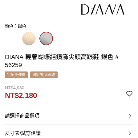
顏色：銀色
DIANA 輕奢蝴蝶結鑽飾尖頭高跟鞋 銀色 #
56259
宅配免運費
國家/地區配送
NT$4,980
NT$2,180
請選擇商品選項
尺寸表/試穿建議