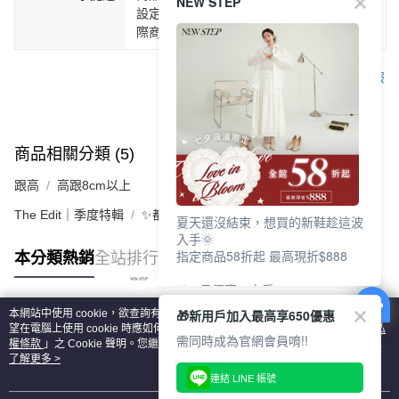
NEW STEP
設定不同，而造成部份色差現象，顏色以實
際商品為主。
客服
商品相關分類 (5)
查看全部
跟高
高跟8cm以上
The Edit｜季度特輯
✨都會LADY美學 | 時髦跟鞋
夏天還沒結束，想買的新鞋趁這波
入手🌞
指定商品58折起 最高現折$888
本分類熱銷
全站排行
🎉 8月優惠一次看
①LINE購物最高10%回饋
🎁新用戶加入最高享650優惠
本網站中使用 cookie，欲查詢有關本網站使用 cookie 方式之詳情，及若您不希
②每周限定品現折200
熱門標籤
望在電腦上使用 cookie 時應如何變更電腦的 cookie 設定，請參閱本網站「
隱私
③指定商品58折起 最高現折$888
需同時成為官網會員唷!!
權條款
」之 Cookie 聲明。您繼續使用本網站即表示您同意本公司得按本網站使
用條款之 Cookie 聲明使用 cookie。
了解更多 >
上班鞋、休閒鞋、涼鞋一次逛齊
連結 LINE 帳號
好搭、出遊好走、聚會也漂亮