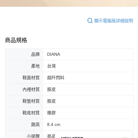
顯示電腦版詳細說明
商品規格
品牌
DIANA
產地
台灣
鞋面材質
超阡閃料
內裡材質
豚皮
鞋墊材質
豚皮
鞋底材質
橡膠
跟高
8.4 cm
小提醒
商品圖片顏色會因拍攝燈光環境或個人螢幕