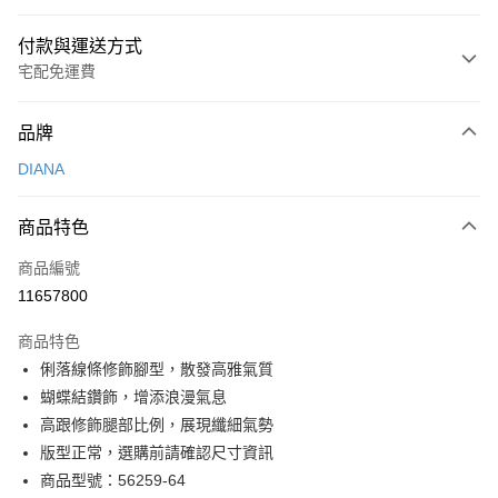
付款與運送方式
宅配免運費
付款方式
品牌
信用卡一次付款
DIANA
信用卡分期付款
3 期 0 利率 每期
NT$726
21家銀行
商品特色
6 期 0 利率 每期
NT$363
21家銀行
合作金庫商業銀行
第一商業銀行
商品編號
華南商業銀行
彰化商業銀行
合作金庫商業銀行
第一商業銀行
11657800
LINE Pay
上海商業儲蓄銀行
台北富邦商業銀行
華南商業銀行
彰化商業銀行
國泰世華商業銀行
兆豐國際商業銀行
Apple Pay
上海商業儲蓄銀行
台北富邦商業銀行
商品特色
臺灣中小企業銀行
台中商業銀行
國泰世華商業銀行
兆豐國際商業銀行
俐落線條修飾腳型，散發高雅氣質
匯豐（台灣）商業銀行
華泰商業銀行
街口支付
臺灣中小企業銀行
台中商業銀行
蝴蝶結鑽飾，增添浪漫氣息
聯邦商業銀行
遠東國際商業銀行
匯豐（台灣）商業銀行
華泰商業銀行
悠遊付
元大商業銀行
永豐商業銀行
高跟修飾腿部比例，展現纖細氣勢
聯邦商業銀行
遠東國際商業銀行
玉山商業銀行
星展（台灣）商業銀行
版型正常，選購前請確認尺寸資訊
元大商業銀行
永豐商業銀行
Google Pay
台新國際商業銀行
中國信託商業銀行
玉山商業銀行
星展（台灣）商業銀行
商品型號：56259-64
台灣樂天信用卡公司