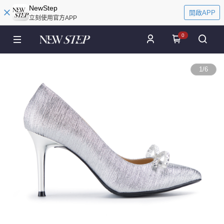
NewStep
開啟APP
立刻使用官方APP
0
1
/
6