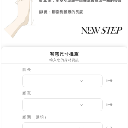
海外宅配
查看運費
【注意事項】
１．透過由恩沛科技股份有限公司提供之「AFTEE先享後付」服務完成之交
易，需依本服務之必要範圍內提供個人資料，並將交易相關給付款項請求債
權轉讓予恩沛科技股份有限公司。
２．關於個人資料處理事宜，請瀏覽以下網址：
https://aftee.tw/terms/#terms3
３．未成年的使用者請事先徵得法定代理人或監護人之同意方可使用
「AFTEE先享後付」，若未經同意申辦者引起之損失，本公司不負相關責
任。
４．使用「AFTEE先享後付」時，將依據個別帳號之用戶狀況，依本公司即
時審查核予不同之上限額度；若仍有額度不足之情形，本公司將視審查結果
請求用戶進行身份認證。
５．嚴禁一人註冊多個帳號或使用他人資訊註冊。若發現惡意使用之情形，
恩沛科技股份有限公司將有權停止該用戶之使用額度並採取法律行動。