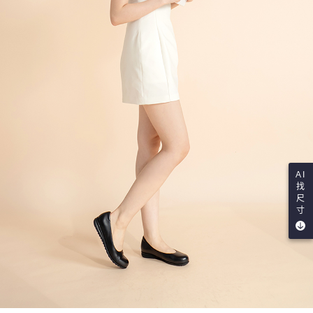
AI
找
尺
寸