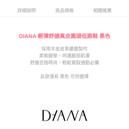
帳／街口支付／iPASS MONEY」等通路繳費。
２．訂單成立數日內，您將收到繳費通知簡訊。
每筆NT$80，滿NT$2,000(含以上)免運費
３．收到繳費通知簡訊後14天內，點擊此簡訊中的連結，可透過四大超商／
詳細說明
商品規格
相關推薦
【注意事項】
ATM／網路銀行／等多元方式進行付款，方視為交易完成。
宅配
1.本服務係由「台灣大哥大股份有限公司」（以下簡稱本公司）所提供，讓
※ 請注意：結帳手續完成當下不需立刻繳費，但若您需要取消訂單，請聯絡
用戶於交易時，得透過本服務購買商品或服務，並由商店將買賣／分期付款
免運費
購買商品的店家。未經商家同意取消之訂單仍視為有效，需透過AFTEE先享
買賣價金債權讓與本公司後，依約使用本公司帳單繳交帳款。
後付繳納相關費用。
2.基於同意付款使用「大哥付你分期」之契約關係目的，商店將以您的個人
DIANA 輕彈舒適真皮圓頭低跟鞋 黑色
離島宅配
※ 交易是否成功請以「AFTEE先享後付 」之結帳頁面顯示為準，若有關於
資料（包含姓名、電話或地址）提供予台灣大哥大進項蒐集、處理及利用，
是否繳費成功／繳費後需取消欲退款等相關疑問，請聯繫「AFTEE先享後付
每筆NT$280
由本公司與您本人進行分期帳單所需資料之確認、核對及更正。
客戶支援中心」
https://netprotections.freshdesk.com/support/home
採用羊皮皮革嚴選製作
3.完整用戶服務條款，請詳閱以下連結：
https://oppay.tw/userRule
海外宅配
查看運費
柔軟腳墊，呵護腳部肌膚
【注意事項】
１．透過由恩沛科技股份有限公司提供之「AFTEE先享後付」服務完成之交
舒適百搭時尚，輕鬆駕馭通勤必備
易，需依本服務之必要範圍內提供個人資料，並將交易相關給付款項請求債
權轉讓予恩沛科技股份有限公司。
此款僅有 黑色 可供選擇
２．關於個人資料處理事宜，請瀏覽以下網址：
https://aftee.tw/terms/#terms3
３．未成年的使用者請事先徵得法定代理人或監護人之同意方可使用
「AFTEE先享後付」，若未經同意申辦者引起之損失，本公司不負相關責
任。
４．使用「AFTEE先享後付」時，將依據個別帳號之用戶狀況，依本公司即
時審查核予不同之上限額度；若仍有額度不足之情形，本公司將視審查結果
請求用戶進行身份認證。
５．嚴禁一人註冊多個帳號或使用他人資訊註冊。若發現惡意使用之情形，
恩沛科技股份有限公司將有權停止該用戶之使用額度並採取法律行動。