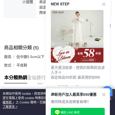
小提醒
商品圖片顏色會因拍攝燈光環境或個人螢幕
NEW STEP
設定不同，而造成部份色差現象，顏色以實
際商品為主。
客服
商品相關分類 (5)
查看全部
跟高
低中跟5.5cm以下
款式
平底鞋
夏天還沒結束，想買的新鞋趁這波
入手🌞
指定商品58折起 最高現折$888
本分類熱銷
全站排行
🎉 8月優惠一次看
①LINE購物最高10%回饋
🎁新用戶加入最高享650優惠
本網站中使用 cookie，欲查詢有關本網站使用 cookie 方式之詳情，及若您不希
②每周限定品現折200
熱門標籤
望在電腦上使用 cookie 時應如何變更電腦的 cookie 設定，請參閱本網站「
隱私
③指定商品58折起 最高現折$888
需同時成為官網會員唷!!
權條款
」之 Cookie 聲明。您繼續使用本網站即表示您同意本公司得按本網站使
用條款之 Cookie 聲明使用 cookie。
了解更多 >
上班鞋、休閒鞋、涼鞋一次逛齊
連結 LINE 帳號