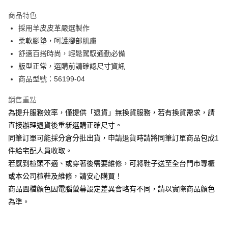
華南商業銀行
彰化商業銀行
國泰世華商業銀行
兆豐國際商業銀行
Apple Pay
上海商業儲蓄銀行
台北富邦商業銀行
商品特色
臺灣中小企業銀行
台中商業銀行
國泰世華商業銀行
兆豐國際商業銀行
採用羊皮皮革嚴選製作
匯豐（台灣）商業銀行
華泰商業銀行
街口支付
臺灣中小企業銀行
台中商業銀行
柔軟腳墊，呵護腳部肌膚
聯邦商業銀行
遠東國際商業銀行
匯豐（台灣）商業銀行
華泰商業銀行
悠遊付
元大商業銀行
永豐商業銀行
舒適百搭時尚，輕鬆駕馭通勤必備
聯邦商業銀行
遠東國際商業銀行
玉山商業銀行
星展（台灣）商業銀行
版型正常，選購前請確認尺寸資訊
元大商業銀行
永豐商業銀行
Google Pay
台新國際商業銀行
中國信託商業銀行
玉山商業銀行
星展（台灣）商業銀行
商品型號：56199-04
台灣樂天信用卡公司
台新國際商業銀行
中國信託商業銀行
大哥付你分期
台灣樂天信用卡公司
銷售重點
相關說明
為提升服務效率，僅提供「退貨」無換貨服務，若有換貨需求，請
【大哥付你分期使用說明】
AFTEE先享後付
1.本服務由台灣大哥大提供，台灣大哥大用戶可立即使用無須另外申請。
直接辦理退貨後重新選購正確尺寸。
2.付款方式選擇「大哥付你分期」，訂單成立後會自動跳轉到大哥付的交易
相關說明
同筆訂單可能採分倉分批出貨，申請退貨時請將同筆訂單商品包成1
流程，驗證手機門號後，選擇欲分期的期數、繳款截止日，確認付款後即完
【關於「AFTEE先享後付」】
成交易。
件給宅配人員收取。
ATM付款
AFTEE先享後付是「在收到商品之後才付款」的支付方式。 讓您購物簡單
3.實際核准額度、可分期數及費用金額請依後續交易確認頁面所載為準。
若感到楦頭不適、或穿著後需要維修，可將鞋子送至全台門市專櫃
便利好安心！
4.訂單成立30分鐘內，如未前往確認交易或遇審核未通過，訂單將自動取
１．簡單：不需註冊會員、不需綁卡、不需儲值。
或本公司楦鞋及維修，請安心購買！
運送方式
消。如遇「轉專審核」未通過狀況，表示未達大哥付你分期系統評分，恕無
２．便利：只要手機號碼，簡訊認證，即可結帳。
法說明評估內容。
商品圖檔顏色因電腦螢幕設定差異會略有不同，請以實際商品顏色
３．安心：先確認商品／服務後，再付款。
付款後全家取貨
【繳款方式說明】
為準。
1.分期款項不併入電信帳單，「大哥付你分期」於每月結算日後寄送繳費提
每筆NT$80，滿NT$2,000(含以上)免運費
【「AFTEE先享後付」結帳流程】
醒簡訊。
１．於結帳方式選擇「AFTEE先享後付」後，將跳轉至「AFTEE先享後付」
2.透過簡訊連結打開帳單後，可選擇「超商條碼／台灣大直營門市／銀行轉
付款後7-11取貨
結帳頁面，進行簡訊認證並確認金額後，即可完成結帳。