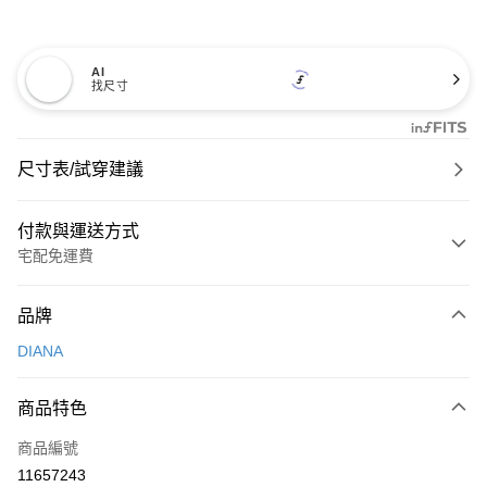
AI
找尺寸
尺寸表/試穿建議
付款與運送方式
宅配免運費
付款方式
品牌
信用卡一次付款
DIANA
信用卡分期付款
3 期 0 利率 每期
NT$726
21家銀行
商品特色
6 期 0 利率 每期
NT$363
21家銀行
合作金庫商業銀行
第一商業銀行
商品編號
華南商業銀行
彰化商業銀行
合作金庫商業銀行
第一商業銀行
11657243
LINE Pay
上海商業儲蓄銀行
台北富邦商業銀行