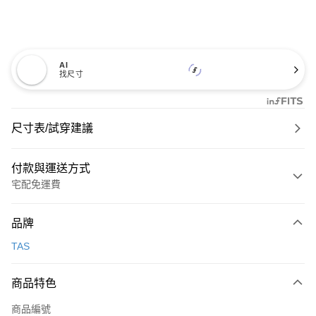
AI
找尺寸
尺寸表/試穿建議
付款與運送方式
宅配免運費
付款方式
品牌
信用卡一次付款
TAS
信用卡分期付款
3 期 0 利率 每期
NT$893
21家銀行
商品特色
6 期 0 利率 每期
NT$446
21家銀行
合作金庫商業銀行
第一商業銀行
商品編號