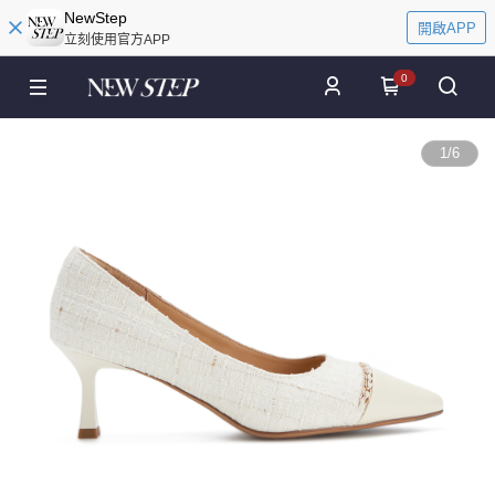
NewStep
開啟APP
立刻使用官方APP
0
1
/
6