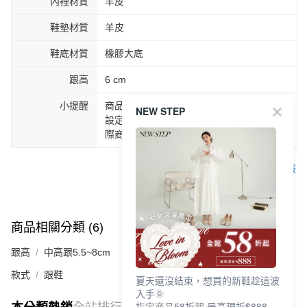
內裡材質
羊皮
鞋墊材質
羊皮
鞋底材質
橡膠大底
跟高
6 cm
小提醒
商品圖片顏色會因拍攝燈光環境或個人螢幕
NEW STEP
設定不同，而造成部份色差現象，顏色以實
際商品為主。
客服
商品相關分類 (6)
查看全部
跟高
中高跟5.5~8cm
款式
跟鞋
夏天還沒結束，想買的新鞋趁這波
入手🌞
指定商品58折起 最高現折$888