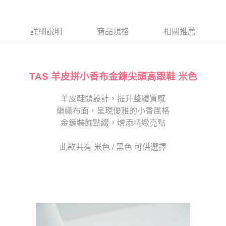
１．於結帳方式選擇「AFTEE先享後付」後，將跳轉至「AFTEE先享後付」
2.透過簡訊連結打開帳單後，可選擇「超商條碼／台灣大直營門市／銀行轉
付款後7-11取貨
結帳頁面，進行簡訊認證並確認金額後，即可完成結帳。
帳／街口支付／iPASS MONEY」等通路繳費。
２．訂單成立數日內，您將收到繳費通知簡訊。
每筆NT$80，滿NT$2,000(含以上)免運費
３．收到繳費通知簡訊後14天內，點擊此簡訊中的連結，可透過四大超商／
詳細說明
商品規格
相關推薦
【注意事項】
ATM／網路銀行／等多元方式進行付款，方視為交易完成。
宅配
1.本服務係由「台灣大哥大股份有限公司」（以下簡稱本公司）所提供，讓
※ 請注意：結帳手續完成當下不需立刻繳費，但若您需要取消訂單，請聯絡
用戶於交易時，得透過本服務購買商品或服務，並由商店將買賣／分期付款
免運費
購買商品的店家。未經商家同意取消之訂單仍視為有效，需透過AFTEE先享
買賣價金債權讓與本公司後，依約使用本公司帳單繳交帳款。
後付繳納相關費用。
2.基於同意付款使用「大哥付你分期」之契約關係目的，商店將以您的個人
TAS 羊皮拼小香布金鍊尖頭高跟鞋 米色
離島宅配
※ 交易是否成功請以「AFTEE先享後付 」之結帳頁面顯示為準，若有關於
資料（包含姓名、電話或地址）提供予台灣大哥大進項蒐集、處理及利用，
是否繳費成功／繳費後需取消欲退款等相關疑問，請聯繫「AFTEE先享後付
每筆NT$280
由本公司與您本人進行分期帳單所需資料之確認、核對及更正。
客戶支援中心」
https://netprotections.freshdesk.com/support/home
羊皮鞋頭設計，提升整體質感
3.完整用戶服務條款，請詳閱以下連結：
https://oppay.tw/userRule
海外宅配
查看運費
編織布面，呈現優雅的小香風格
【注意事項】
１．透過由恩沛科技股份有限公司提供之「AFTEE先享後付」服務完成之交
金鍊裝飾點綴，增添精緻亮點
易，需依本服務之必要範圍內提供個人資料，並將交易相關給付款項請求債
權轉讓予恩沛科技股份有限公司。
此款共有 米色 / 黑色 可供選擇
２．關於個人資料處理事宜，請瀏覽以下網址：
https://aftee.tw/terms/#terms3
３．未成年的使用者請事先徵得法定代理人或監護人之同意方可使用
「AFTEE先享後付」，若未經同意申辦者引起之損失，本公司不負相關責
任。
４．使用「AFTEE先享後付」時，將依據個別帳號之用戶狀況，依本公司即
時審查核予不同之上限額度；若仍有額度不足之情形，本公司將視審查結果
請求用戶進行身份認證。
５．嚴禁一人註冊多個帳號或使用他人資訊註冊。若發現惡意使用之情形，