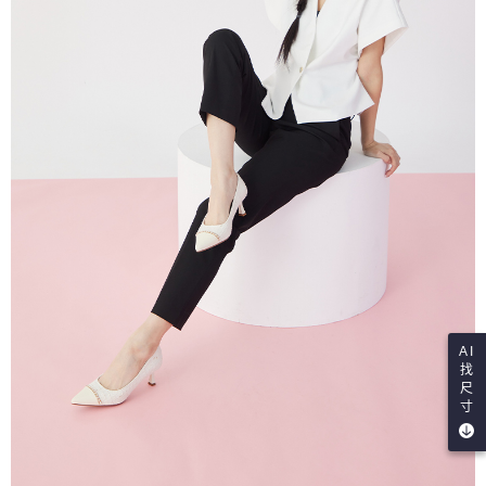
AI
找
尺
寸