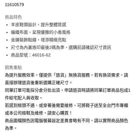
華南商業銀行
彰化商業銀行
合作金庫商業銀行
第一商業銀行
11610579
LINE Pay
上海商業儲蓄銀行
台北富邦商業銀行
華南商業銀行
彰化商業銀行
國泰世華商業銀行
兆豐國際商業銀行
Apple Pay
上海商業儲蓄銀行
台北富邦商業銀行
商品特色
臺灣中小企業銀行
台中商業銀行
國泰世華商業銀行
兆豐國際商業銀行
羊皮鞋頭設計，提升整體質感
匯豐（台灣）商業銀行
華泰商業銀行
街口支付
臺灣中小企業銀行
台中商業銀行
編織布面，呈現優雅的小香風格
聯邦商業銀行
遠東國際商業銀行
匯豐（台灣）商業銀行
華泰商業銀行
悠遊付
元大商業銀行
永豐商業銀行
金鍊裝飾點綴，增添精緻亮點
聯邦商業銀行
遠東國際商業銀行
玉山商業銀行
星展（台灣）商業銀行
尺寸為內裏烙印最後2碼為準，選購前請確認尺寸資訊
元大商業銀行
永豐商業銀行
Google Pay
台新國際商業銀行
中國信託商業銀行
玉山商業銀行
星展（台灣）商業銀行
商品型號：46016-62
台灣樂天信用卡公司
台新國際商業銀行
中國信託商業銀行
大哥付你分期
台灣樂天信用卡公司
銷售重點
相關說明
為提升服務效率，僅提供「退貨」無換貨服務，若有換貨需求，請
【大哥付你分期使用說明】
AFTEE先享後付
1.本服務由台灣大哥大提供，台灣大哥大用戶可立即使用無須另外申請。
直接辦理退貨後重新選購正確尺寸。
2.付款方式選擇「大哥付你分期」，訂單成立後會自動跳轉到大哥付的交易
相關說明
同筆訂單可能採分倉分批出貨，申請退貨時請將同筆訂單商品包成1
流程，驗證手機門號後，選擇欲分期的期數、繳款截止日，確認付款後即完
【關於「AFTEE先享後付」】
成交易。
件給宅配人員收取。
ATM付款
AFTEE先享後付是「在收到商品之後才付款」的支付方式。 讓您購物簡單
3.實際核准額度、可分期數及費用金額請依後續交易確認頁面所載為準。
若感到楦頭不適、或穿著後需要維修，可將鞋子送至全台門市專櫃
便利好安心！
4.訂單成立30分鐘內，如未前往確認交易或遇審核未通過，訂單將自動取
１．簡單：不需註冊會員、不需綁卡、不需儲值。
或本公司楦鞋及維修，請安心購買！
運送方式
消。如遇「轉專審核」未通過狀況，表示未達大哥付你分期系統評分，恕無
２．便利：只要手機號碼，簡訊認證，即可結帳。
法說明評估內容。
商品圖檔顏色因電腦螢幕設定差異會略有不同，請以實際商品顏色
３．安心：先確認商品／服務後，再付款。
付款後全家取貨
【繳款方式說明】
為準。
1.分期款項不併入電信帳單，「大哥付你分期」於每月結算日後寄送繳費提
每筆NT$80，滿NT$2,000(含以上)免運費
【「AFTEE先享後付」結帳流程】
醒簡訊。