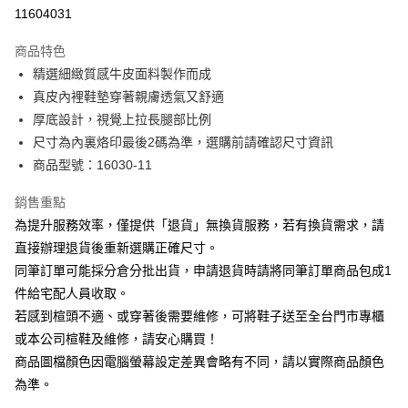
華南商業銀行
彰化商業銀行
合作金庫商業銀行
第一商業銀行
11604031
LINE Pay
上海商業儲蓄銀行
台北富邦商業銀行
華南商業銀行
彰化商業銀行
國泰世華商業銀行
兆豐國際商業銀行
Apple Pay
上海商業儲蓄銀行
台北富邦商業銀行
商品特色
臺灣中小企業銀行
台中商業銀行
國泰世華商業銀行
兆豐國際商業銀行
精選細緻質感牛皮面料製作而成
匯豐（台灣）商業銀行
華泰商業銀行
街口支付
臺灣中小企業銀行
台中商業銀行
真皮內裡鞋墊穿著親膚透氣又舒適
聯邦商業銀行
遠東國際商業銀行
匯豐（台灣）商業銀行
華泰商業銀行
悠遊付
元大商業銀行
永豐商業銀行
厚底設計，視覺上拉長腿部比例
聯邦商業銀行
遠東國際商業銀行
玉山商業銀行
星展（台灣）商業銀行
尺寸為內裏烙印最後2碼為準，選購前請確認尺寸資訊
元大商業銀行
永豐商業銀行
Google Pay
台新國際商業銀行
中國信託商業銀行
玉山商業銀行
星展（台灣）商業銀行
商品型號：16030-11
台灣樂天信用卡公司
台新國際商業銀行
中國信託商業銀行
大哥付你分期
台灣樂天信用卡公司
銷售重點
相關說明
為提升服務效率，僅提供「退貨」無換貨服務，若有換貨需求，請
【大哥付你分期使用說明】
AFTEE先享後付
1.本服務由台灣大哥大提供，台灣大哥大用戶可立即使用無須另外申請。
直接辦理退貨後重新選購正確尺寸。
2.付款方式選擇「大哥付你分期」，訂單成立後會自動跳轉到大哥付的交易
相關說明
同筆訂單可能採分倉分批出貨，申請退貨時請將同筆訂單商品包成1
流程，驗證手機門號後，選擇欲分期的期數、繳款截止日，確認付款後即完
【關於「AFTEE先享後付」】
成交易。
件給宅配人員收取。
ATM付款
AFTEE先享後付是「在收到商品之後才付款」的支付方式。 讓您購物簡單
3.實際核准額度、可分期數及費用金額請依後續交易確認頁面所載為準。
若感到楦頭不適、或穿著後需要維修，可將鞋子送至全台門市專櫃
便利好安心！
4.訂單成立30分鐘內，如未前往確認交易或遇審核未通過，訂單將自動取
１．簡單：不需註冊會員、不需綁卡、不需儲值。
或本公司楦鞋及維修，請安心購買！
運送方式
消。如遇「轉專審核」未通過狀況，表示未達大哥付你分期系統評分，恕無
２．便利：只要手機號碼，簡訊認證，即可結帳。
法說明評估內容。
商品圖檔顏色因電腦螢幕設定差異會略有不同，請以實際商品顏色
３．安心：先確認商品／服務後，再付款。
付款後全家取貨
【繳款方式說明】
為準。
1.分期款項不併入電信帳單，「大哥付你分期」於每月結算日後寄送繳費提
每筆NT$80，滿NT$2,000(含以上)免運費
【「AFTEE先享後付」結帳流程】
醒簡訊。