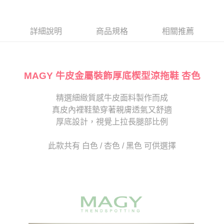
１．於結帳方式選擇「AFTEE先享後付」後，將跳轉至「AFTEE先享後付」
2.透過簡訊連結打開帳單後，可選擇「超商條碼／台灣大直營門市／銀行轉
付款後7-11取貨
結帳頁面，進行簡訊認證並確認金額後，即可完成結帳。
帳／街口支付／iPASS MONEY」等通路繳費。
２．訂單成立數日內，您將收到繳費通知簡訊。
每筆NT$80，滿NT$2,000(含以上)免運費
３．收到繳費通知簡訊後14天內，點擊此簡訊中的連結，可透過四大超商／
詳細說明
商品規格
相關推薦
【注意事項】
ATM／網路銀行／等多元方式進行付款，方視為交易完成。
宅配
1.本服務係由「台灣大哥大股份有限公司」（以下簡稱本公司）所提供，讓
※ 請注意：結帳手續完成當下不需立刻繳費，但若您需要取消訂單，請聯絡
用戶於交易時，得透過本服務購買商品或服務，並由商店將買賣／分期付款
免運費
購買商品的店家。未經商家同意取消之訂單仍視為有效，需透過AFTEE先享
買賣價金債權讓與本公司後，依約使用本公司帳單繳交帳款。
後付繳納相關費用。
2.基於同意付款使用「大哥付你分期」之契約關係目的，商店將以您的個人
MAGY 牛皮金屬裝飾厚底楔型涼拖鞋 杏色
離島宅配
※ 交易是否成功請以「AFTEE先享後付 」之結帳頁面顯示為準，若有關於
資料（包含姓名、電話或地址）提供予台灣大哥大進項蒐集、處理及利用，
是否繳費成功／繳費後需取消欲退款等相關疑問，請聯繫「AFTEE先享後付
每筆NT$280
由本公司與您本人進行分期帳單所需資料之確認、核對及更正。
客戶支援中心」
https://netprotections.freshdesk.com/support/home
精選細緻質感牛皮面料製作而成
3.完整用戶服務條款，請詳閱以下連結：
https://oppay.tw/userRule
海外宅配
查看運費
真皮內裡鞋墊穿著親膚透氣又舒適
【注意事項】
１．透過由恩沛科技股份有限公司提供之「AFTEE先享後付」服務完成之交
厚底設計，視覺上拉長腿部比例
易，需依本服務之必要範圍內提供個人資料，並將交易相關給付款項請求債
權轉讓予恩沛科技股份有限公司。
此款共有 白色 / 杏色 / 黑色 可供選擇
２．關於個人資料處理事宜，請瀏覽以下網址：
https://aftee.tw/terms/#terms3
３．未成年的使用者請事先徵得法定代理人或監護人之同意方可使用
「AFTEE先享後付」，若未經同意申辦者引起之損失，本公司不負相關責
任。
４．使用「AFTEE先享後付」時，將依據個別帳號之用戶狀況，依本公司即
時審查核予不同之上限額度；若仍有額度不足之情形，本公司將視審查結果
請求用戶進行身份認證。
５．嚴禁一人註冊多個帳號或使用他人資訊註冊。若發現惡意使用之情形，