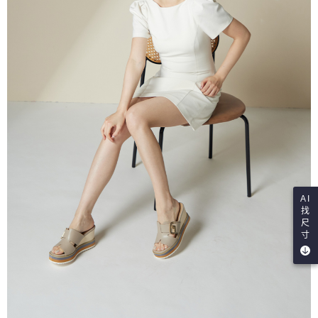
AI
找
尺
寸