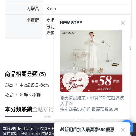
內增高
8 cm
小提醒
商品圖片顏色會因拍攝燈光環境或個人螢幕
NEW STEP
設定不同，而造成部份色差現象，顏色以實
際商品為主。
客服
商品相關分類 (5)
查看全部
跟高
中高跟5.5~8cm
款式
涼鞋、拖鞋
夏天還沒結束，想買的新鞋趁這波
入手🌞
指定商品58折起 最高現折$888
本分類熱銷
全站排行
🎉 8月優惠一次看
①LINE購物最高10%回饋
🎁新用戶加入最高享650優惠
本網站中使用 cookie，欲查詢有關本網站使用 cookie 方式之詳情，及若您不希
②每周限定品現折200
熱門標籤
望在電腦上使用 cookie 時應如何變更電腦的 cookie 設定，請參閱本網站「
隱私