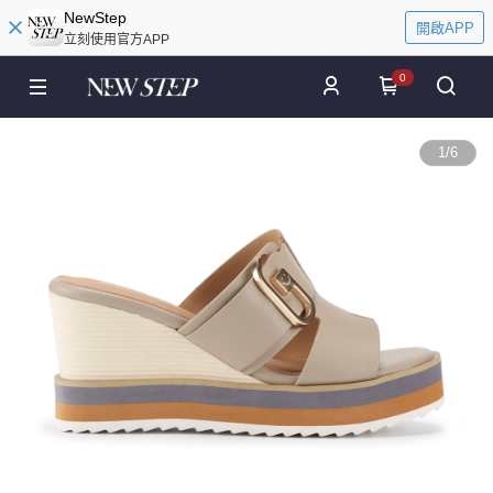
NewStep
開啟APP
立刻使用官方APP
0
1
/
6