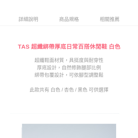
１．於結帳方式選擇「AFTEE先享後付」後，將跳轉至「AFTEE先享後付」
2.透過簡訊連結打開帳單後，可選擇「超商條碼／台灣大直營門市／銀行轉
付款後7-11取貨
結帳頁面，進行簡訊認證並確認金額後，即可完成結帳。
帳／街口支付／iPASS MONEY」等通路繳費。
２．訂單成立數日內，您將收到繳費通知簡訊。
每筆NT$80，滿NT$2,000(含以上)免運費
３．收到繳費通知簡訊後14天內，點擊此簡訊中的連結，可透過四大超商／
詳細說明
商品規格
相關推薦
【注意事項】
ATM／網路銀行／等多元方式進行付款，方視為交易完成。
宅配
1.本服務係由「台灣大哥大股份有限公司」（以下簡稱本公司）所提供，讓
※ 請注意：結帳手續完成當下不需立刻繳費，但若您需要取消訂單，請聯絡
用戶於交易時，得透過本服務購買商品或服務，並由商店將買賣／分期付款
免運費
購買商品的店家。未經商家同意取消之訂單仍視為有效，需透過AFTEE先享
買賣價金債權讓與本公司後，依約使用本公司帳單繳交帳款。
後付繳納相關費用。
2.基於同意付款使用「大哥付你分期」之契約關係目的，商店將以您的個人
TAS 超纖綁帶厚底日常百搭休閒鞋 白色
離島宅配
※ 交易是否成功請以「AFTEE先享後付 」之結帳頁面顯示為準，若有關於
資料（包含姓名、電話或地址）提供予台灣大哥大進項蒐集、處理及利用，
是否繳費成功／繳費後需取消欲退款等相關疑問，請聯繫「AFTEE先享後付
每筆NT$280
由本公司與您本人進行分期帳單所需資料之確認、核對及更正。
客戶支援中心」
https://netprotections.freshdesk.com/support/home
超纖鞋面材質，具挺度與耐穿性
3.完整用戶服務條款，請詳閱以下連結：
https://oppay.tw/userRule
海外宅配
查看運費
厚底設計，自然修飾腿部比例
【注意事項】
１．透過由恩沛科技股份有限公司提供之「AFTEE先享後付」服務完成之交
綁帶包覆設計，可依腳型調整鬆
易，需依本服務之必要範圍內提供個人資料，並將交易相關給付款項請求債
權轉讓予恩沛科技股份有限公司。
此款共有 白色 / 杏色 / 黑色 可供選擇
２．關於個人資料處理事宜，請瀏覽以下網址：
https://aftee.tw/terms/#terms3
３．未成年的使用者請事先徵得法定代理人或監護人之同意方可使用
「AFTEE先享後付」，若未經同意申辦者引起之損失，本公司不負相關責
任。
４．使用「AFTEE先享後付」時，將依據個別帳號之用戶狀況，依本公司即
時審查核予不同之上限額度；若仍有額度不足之情形，本公司將視審查結果
請求用戶進行身份認證。
５．嚴禁一人註冊多個帳號或使用他人資訊註冊。若發現惡意使用之情形，