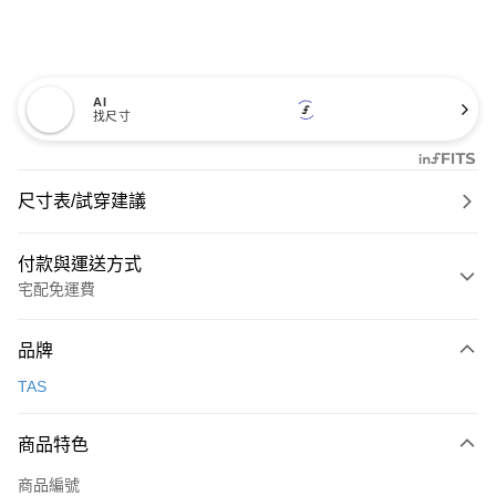
AI
找尺寸
尺寸表/試穿建議
付款與運送方式
宅配免運費
付款方式
品牌
信用卡一次付款
TAS
信用卡分期付款
3 期 0 利率 每期
NT$893
21家銀行
商品特色
6 期 0 利率 每期
NT$446
21家銀行
合作金庫商業銀行
第一商業銀行
商品編號