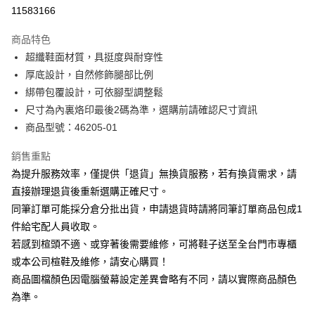
華南商業銀行
彰化商業銀行
合作金庫商業銀行
第一商業銀行
11583166
LINE Pay
上海商業儲蓄銀行
台北富邦商業銀行
華南商業銀行
彰化商業銀行
國泰世華商業銀行
兆豐國際商業銀行
Apple Pay
上海商業儲蓄銀行
台北富邦商業銀行
商品特色
臺灣中小企業銀行
台中商業銀行
國泰世華商業銀行
兆豐國際商業銀行
超纖鞋面材質，具挺度與耐穿性
匯豐（台灣）商業銀行
華泰商業銀行
街口支付
臺灣中小企業銀行
台中商業銀行
厚底設計，自然修飾腿部比例
聯邦商業銀行
遠東國際商業銀行
匯豐（台灣）商業銀行
華泰商業銀行
悠遊付
元大商業銀行
永豐商業銀行
綁帶包覆設計，可依腳型調整鬆
聯邦商業銀行
遠東國際商業銀行
玉山商業銀行
星展（台灣）商業銀行
尺寸為內裏烙印最後2碼為準，選購前請確認尺寸資訊
元大商業銀行
永豐商業銀行
Google Pay
台新國際商業銀行
中國信託商業銀行
玉山商業銀行
星展（台灣）商業銀行
商品型號：46205-01
台灣樂天信用卡公司
台新國際商業銀行
中國信託商業銀行
大哥付你分期
台灣樂天信用卡公司
銷售重點
相關說明
為提升服務效率，僅提供「退貨」無換貨服務，若有換貨需求，請
【大哥付你分期使用說明】
AFTEE先享後付
1.本服務由台灣大哥大提供，台灣大哥大用戶可立即使用無須另外申請。
直接辦理退貨後重新選購正確尺寸。
2.付款方式選擇「大哥付你分期」，訂單成立後會自動跳轉到大哥付的交易
相關說明
同筆訂單可能採分倉分批出貨，申請退貨時請將同筆訂單商品包成1
流程，驗證手機門號後，選擇欲分期的期數、繳款截止日，確認付款後即完
【關於「AFTEE先享後付」】
成交易。
件給宅配人員收取。
ATM付款
AFTEE先享後付是「在收到商品之後才付款」的支付方式。 讓您購物簡單
3.實際核准額度、可分期數及費用金額請依後續交易確認頁面所載為準。
若感到楦頭不適、或穿著後需要維修，可將鞋子送至全台門市專櫃
便利好安心！
4.訂單成立30分鐘內，如未前往確認交易或遇審核未通過，訂單將自動取
１．簡單：不需註冊會員、不需綁卡、不需儲值。
或本公司楦鞋及維修，請安心購買！
運送方式
消。如遇「轉專審核」未通過狀況，表示未達大哥付你分期系統評分，恕無
２．便利：只要手機號碼，簡訊認證，即可結帳。
法說明評估內容。
商品圖檔顏色因電腦螢幕設定差異會略有不同，請以實際商品顏色
３．安心：先確認商品／服務後，再付款。
付款後全家取貨
【繳款方式說明】
為準。
1.分期款項不併入電信帳單，「大哥付你分期」於每月結算日後寄送繳費提
每筆NT$80，滿NT$2,000(含以上)免運費
【「AFTEE先享後付」結帳流程】
醒簡訊。