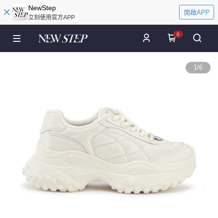
NewStep
開啟APP
立刻使用官方APP
0
1
/
6