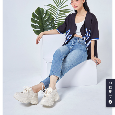
AI
找
尺
寸