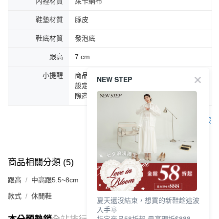
內裡材質
萊卡網布
鞋墊材質
豚皮
鞋底材質
發泡底
跟高
7 cm
小提醒
商品圖片顏色會因拍攝燈光環境或個人螢幕
NEW STEP
設定不同，而造成部份色差現象，顏色以實
際商品為主。
客服
商品相關分類 (5)
查看全部
跟高
中高跟5.5~8cm
款式
休閒鞋
夏天還沒結束，想買的新鞋趁這波
入手🌞
指定商品58折起 最高現折$888