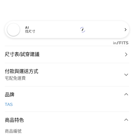
AI
找尺寸
尺寸表/試穿建議
付款與運送方式
宅配免運費
付款方式
品牌
信用卡一次付款
TAS
信用卡分期付款
3 期 0 利率 每期
NT$826
21家銀行
商品特色
6 期 0 利率 每期
NT$413
21家銀行
合作金庫商業銀行
第一商業銀行
商品編號