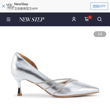
NewStep
開啟APP
立刻使用官方APP
0
1
/
6