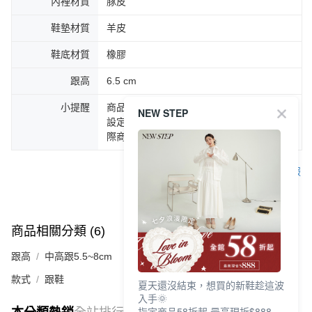
內裡材質
豚皮
鞋墊材質
羊皮
鞋底材質
橡膠
跟高
6.5 cm
小提醒
商品圖片顏色會因拍攝燈光環境或個人螢幕
NEW STEP
設定不同，而造成部份色差現象，顏色以實
際商品為主。
客服
商品相關分類 (6)
查看全部
跟高
中高跟5.5~8cm
款式
跟鞋
夏天還沒結束，想買的新鞋趁這波
入手🌞
指定商品58折起 最高現折$888