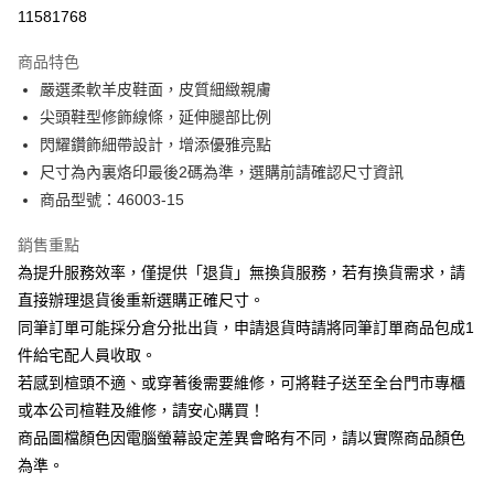
華南商業銀行
彰化商業銀行
合作金庫商業銀行
第一商業銀行
11581768
LINE Pay
上海商業儲蓄銀行
台北富邦商業銀行
華南商業銀行
彰化商業銀行
國泰世華商業銀行
兆豐國際商業銀行
Apple Pay
上海商業儲蓄銀行
台北富邦商業銀行
商品特色
臺灣中小企業銀行
台中商業銀行
國泰世華商業銀行
兆豐國際商業銀行
嚴選柔軟羊皮鞋面，皮質細緻親膚
匯豐（台灣）商業銀行
華泰商業銀行
街口支付
臺灣中小企業銀行
台中商業銀行
尖頭鞋型修飾線條，延伸腿部比例
聯邦商業銀行
遠東國際商業銀行
匯豐（台灣）商業銀行
華泰商業銀行
悠遊付
元大商業銀行
永豐商業銀行
閃耀鑽飾細帶設計，增添優雅亮點
聯邦商業銀行
遠東國際商業銀行
玉山商業銀行
星展（台灣）商業銀行
尺寸為內裏烙印最後2碼為準，選購前請確認尺寸資訊
元大商業銀行
永豐商業銀行
Google Pay
台新國際商業銀行
中國信託商業銀行
玉山商業銀行
星展（台灣）商業銀行
商品型號：46003-15
台灣樂天信用卡公司
台新國際商業銀行
中國信託商業銀行
大哥付你分期
台灣樂天信用卡公司
銷售重點
相關說明
為提升服務效率，僅提供「退貨」無換貨服務，若有換貨需求，請
【大哥付你分期使用說明】
AFTEE先享後付
1.本服務由台灣大哥大提供，台灣大哥大用戶可立即使用無須另外申請。
直接辦理退貨後重新選購正確尺寸。
2.付款方式選擇「大哥付你分期」，訂單成立後會自動跳轉到大哥付的交易
相關說明
同筆訂單可能採分倉分批出貨，申請退貨時請將同筆訂單商品包成1
流程，驗證手機門號後，選擇欲分期的期數、繳款截止日，確認付款後即完
【關於「AFTEE先享後付」】
成交易。
件給宅配人員收取。
ATM付款
AFTEE先享後付是「在收到商品之後才付款」的支付方式。 讓您購物簡單
3.實際核准額度、可分期數及費用金額請依後續交易確認頁面所載為準。
若感到楦頭不適、或穿著後需要維修，可將鞋子送至全台門市專櫃
便利好安心！
4.訂單成立30分鐘內，如未前往確認交易或遇審核未通過，訂單將自動取
１．簡單：不需註冊會員、不需綁卡、不需儲值。
或本公司楦鞋及維修，請安心購買！
運送方式
消。如遇「轉專審核」未通過狀況，表示未達大哥付你分期系統評分，恕無
２．便利：只要手機號碼，簡訊認證，即可結帳。
法說明評估內容。
商品圖檔顏色因電腦螢幕設定差異會略有不同，請以實際商品顏色
３．安心：先確認商品／服務後，再付款。
付款後全家取貨
【繳款方式說明】
為準。
1.分期款項不併入電信帳單，「大哥付你分期」於每月結算日後寄送繳費提
每筆NT$80，滿NT$2,000(含以上)免運費
【「AFTEE先享後付」結帳流程】
醒簡訊。