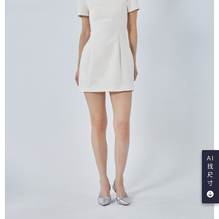
AI
找
尺
寸