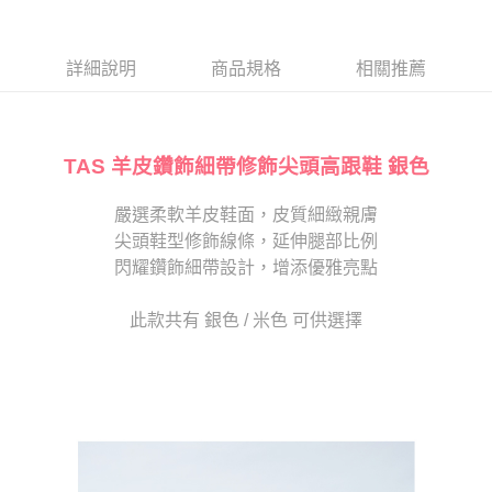
１．於結帳方式選擇「AFTEE先享後付」後，將跳轉至「AFTEE先享後付」
2.透過簡訊連結打開帳單後，可選擇「超商條碼／台灣大直營門市／銀行轉
付款後7-11取貨
結帳頁面，進行簡訊認證並確認金額後，即可完成結帳。
帳／街口支付／iPASS MONEY」等通路繳費。
２．訂單成立數日內，您將收到繳費通知簡訊。
每筆NT$80，滿NT$2,000(含以上)免運費
３．收到繳費通知簡訊後14天內，點擊此簡訊中的連結，可透過四大超商／
詳細說明
商品規格
相關推薦
【注意事項】
ATM／網路銀行／等多元方式進行付款，方視為交易完成。
宅配
1.本服務係由「台灣大哥大股份有限公司」（以下簡稱本公司）所提供，讓
※ 請注意：結帳手續完成當下不需立刻繳費，但若您需要取消訂單，請聯絡
用戶於交易時，得透過本服務購買商品或服務，並由商店將買賣／分期付款
免運費
購買商品的店家。未經商家同意取消之訂單仍視為有效，需透過AFTEE先享
買賣價金債權讓與本公司後，依約使用本公司帳單繳交帳款。
後付繳納相關費用。
2.基於同意付款使用「大哥付你分期」之契約關係目的，商店將以您的個人
TAS 羊皮鑽飾細帶修飾尖頭高跟鞋 銀色
離島宅配
※ 交易是否成功請以「AFTEE先享後付 」之結帳頁面顯示為準，若有關於
資料（包含姓名、電話或地址）提供予台灣大哥大進項蒐集、處理及利用，
是否繳費成功／繳費後需取消欲退款等相關疑問，請聯繫「AFTEE先享後付
每筆NT$280
由本公司與您本人進行分期帳單所需資料之確認、核對及更正。
客戶支援中心」
https://netprotections.freshdesk.com/support/home
嚴選柔軟羊皮鞋面，皮質細緻親膚
3.完整用戶服務條款，請詳閱以下連結：
https://oppay.tw/userRule
海外宅配
查看運費
尖頭鞋型修飾線條，延伸腿部比例
【注意事項】
１．透過由恩沛科技股份有限公司提供之「AFTEE先享後付」服務完成之交
閃耀鑽飾細帶設計，增添優雅亮點
易，需依本服務之必要範圍內提供個人資料，並將交易相關給付款項請求債
權轉讓予恩沛科技股份有限公司。
此款共有 銀色 / 米色 可供選擇
２．關於個人資料處理事宜，請瀏覽以下網址：
https://aftee.tw/terms/#terms3
３．未成年的使用者請事先徵得法定代理人或監護人之同意方可使用
「AFTEE先享後付」，若未經同意申辦者引起之損失，本公司不負相關責
任。
４．使用「AFTEE先享後付」時，將依據個別帳號之用戶狀況，依本公司即
時審查核予不同之上限額度；若仍有額度不足之情形，本公司將視審查結果
請求用戶進行身份認證。
５．嚴禁一人註冊多個帳號或使用他人資訊註冊。若發現惡意使用之情形，