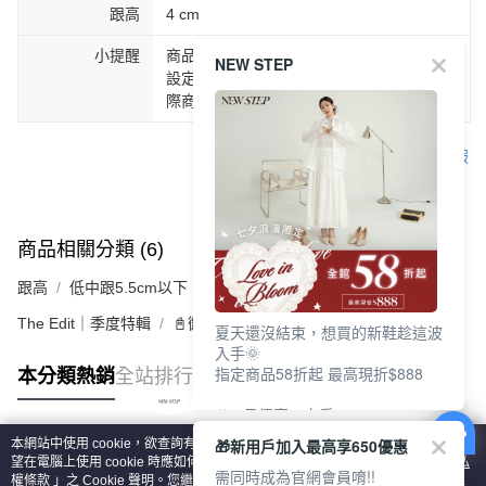
跟高
4 cm
小提醒
商品圖片顏色會因拍攝燈光環境或個人螢幕
NEW STEP
設定不同，而造成部份色差現象，顏色以實
際商品為主。
客服
商品相關分類 (6)
查看全部
跟高
低中跟5.5cm以下
The Edit｜季度特輯
📓微甜加氛樂福鞋Loafers
夏天還沒結束，想買的新鞋趁這波
入手🌞
指定商品58折起 最高現折$888
本分類熱銷
全站排行
🎉 8月優惠一次看
①LINE購物最高10%回饋
🎁新用戶加入最高享650優惠
本網站中使用 cookie，欲查詢有關本網站使用 cookie 方式之詳情，及若您不希
②每周限定品現折200
熱門標籤
望在電腦上使用 cookie 時應如何變更電腦的 cookie 設定，請參閱本網站「
隱私
③指定商品58折起 最高現折$888
需同時成為官網會員唷!!
權條款
」之 Cookie 聲明。您繼續使用本網站即表示您同意本公司得按本網站使