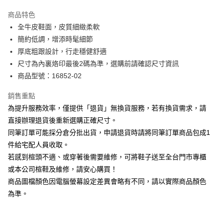
華南商業銀行
彰化商業銀行
國泰世華商業銀行
兆豐國際商業銀行
Apple Pay
上海商業儲蓄銀行
台北富邦商業銀行
商品特色
臺灣中小企業銀行
台中商業銀行
國泰世華商業銀行
兆豐國際商業銀行
全牛皮鞋面，皮質細緻柔軟
匯豐（台灣）商業銀行
華泰商業銀行
街口支付
臺灣中小企業銀行
台中商業銀行
簡約低調，增添時髦細節
聯邦商業銀行
遠東國際商業銀行
匯豐（台灣）商業銀行
華泰商業銀行
悠遊付
元大商業銀行
永豐商業銀行
厚底粗跟設計，行走穩健舒適
聯邦商業銀行
遠東國際商業銀行
玉山商業銀行
星展（台灣）商業銀行
尺寸為內裏烙印最後2碼為準，選購前請確認尺寸資訊
元大商業銀行
永豐商業銀行
Google Pay
台新國際商業銀行
中國信託商業銀行
玉山商業銀行
星展（台灣）商業銀行
商品型號：16852-02
台灣樂天信用卡公司
台新國際商業銀行
中國信託商業銀行
大哥付你分期
台灣樂天信用卡公司
銷售重點
相關說明
為提升服務效率，僅提供「退貨」無換貨服務，若有換貨需求，請
【大哥付你分期使用說明】
AFTEE先享後付
1.本服務由台灣大哥大提供，台灣大哥大用戶可立即使用無須另外申請。
直接辦理退貨後重新選購正確尺寸。
2.付款方式選擇「大哥付你分期」，訂單成立後會自動跳轉到大哥付的交易
相關說明
同筆訂單可能採分倉分批出貨，申請退貨時請將同筆訂單商品包成1
流程，驗證手機門號後，選擇欲分期的期數、繳款截止日，確認付款後即完
【關於「AFTEE先享後付」】
成交易。
件給宅配人員收取。
ATM付款
AFTEE先享後付是「在收到商品之後才付款」的支付方式。 讓您購物簡單
3.實際核准額度、可分期數及費用金額請依後續交易確認頁面所載為準。
若感到楦頭不適、或穿著後需要維修，可將鞋子送至全台門市專櫃
便利好安心！
4.訂單成立30分鐘內，如未前往確認交易或遇審核未通過，訂單將自動取
１．簡單：不需註冊會員、不需綁卡、不需儲值。
或本公司楦鞋及維修，請安心購買！
運送方式
消。如遇「轉專審核」未通過狀況，表示未達大哥付你分期系統評分，恕無
２．便利：只要手機號碼，簡訊認證，即可結帳。
法說明評估內容。
商品圖檔顏色因電腦螢幕設定差異會略有不同，請以實際商品顏色
３．安心：先確認商品／服務後，再付款。
付款後全家取貨
【繳款方式說明】
為準。
1.分期款項不併入電信帳單，「大哥付你分期」於每月結算日後寄送繳費提
每筆NT$80，滿NT$2,000(含以上)免運費
【「AFTEE先享後付」結帳流程】
醒簡訊。
１．於結帳方式選擇「AFTEE先享後付」後，將跳轉至「AFTEE先享後付」
2.透過簡訊連結打開帳單後，可選擇「超商條碼／台灣大直營門市／銀行轉
付款後7-11取貨
結帳頁面，進行簡訊認證並確認金額後，即可完成結帳。