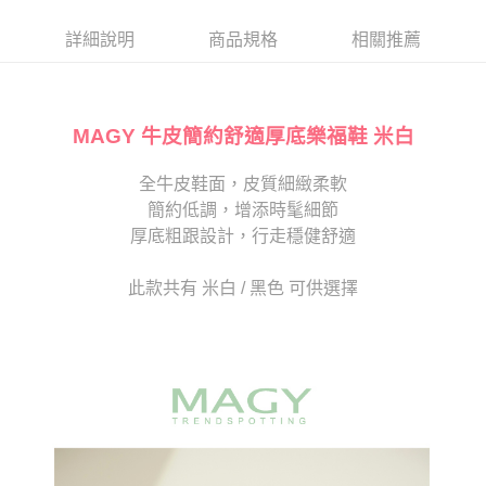
帳／街口支付／iPASS MONEY」等通路繳費。
２．訂單成立數日內，您將收到繳費通知簡訊。
每筆NT$80，滿NT$2,000(含以上)免運費
３．收到繳費通知簡訊後14天內，點擊此簡訊中的連結，可透過四大超商／
詳細說明
商品規格
相關推薦
【注意事項】
ATM／網路銀行／等多元方式進行付款，方視為交易完成。
宅配
1.本服務係由「台灣大哥大股份有限公司」（以下簡稱本公司）所提供，讓
※ 請注意：結帳手續完成當下不需立刻繳費，但若您需要取消訂單，請聯絡
用戶於交易時，得透過本服務購買商品或服務，並由商店將買賣／分期付款
免運費
購買商品的店家。未經商家同意取消之訂單仍視為有效，需透過AFTEE先享
買賣價金債權讓與本公司後，依約使用本公司帳單繳交帳款。
後付繳納相關費用。
2.基於同意付款使用「大哥付你分期」之契約關係目的，商店將以您的個人
MAGY 牛皮簡約舒適厚底樂福鞋 米白
離島宅配
※ 交易是否成功請以「AFTEE先享後付 」之結帳頁面顯示為準，若有關於
資料（包含姓名、電話或地址）提供予台灣大哥大進項蒐集、處理及利用，
是否繳費成功／繳費後需取消欲退款等相關疑問，請聯繫「AFTEE先享後付
每筆NT$280
由本公司與您本人進行分期帳單所需資料之確認、核對及更正。
客戶支援中心」
https://netprotections.freshdesk.com/support/home
全牛皮鞋面，皮質細緻柔軟
3.完整用戶服務條款，請詳閱以下連結：
https://oppay.tw/userRule
海外宅配
查看運費
簡約低調，增添時髦細節
【注意事項】
１．透過由恩沛科技股份有限公司提供之「AFTEE先享後付」服務完成之交
厚底粗跟設計，行走穩健舒適
易，需依本服務之必要範圍內提供個人資料，並將交易相關給付款項請求債
權轉讓予恩沛科技股份有限公司。
此款共有 米白 / 黑色 可供選擇
２．關於個人資料處理事宜，請瀏覽以下網址：
https://aftee.tw/terms/#terms3
３．未成年的使用者請事先徵得法定代理人或監護人之同意方可使用
「AFTEE先享後付」，若未經同意申辦者引起之損失，本公司不負相關責
任。
４．使用「AFTEE先享後付」時，將依據個別帳號之用戶狀況，依本公司即
時審查核予不同之上限額度；若仍有額度不足之情形，本公司將視審查結果
請求用戶進行身份認證。
５．嚴禁一人註冊多個帳號或使用他人資訊註冊。若發現惡意使用之情形，
恩沛科技股份有限公司將有權停止該用戶之使用額度並採取法律行動。