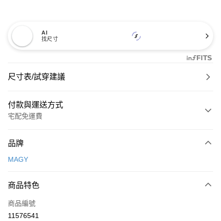
AI
找尺寸
尺寸表/試穿建議
付款與運送方式
宅配免運費
付款方式
品牌
信用卡一次付款
MAGY
信用卡分期付款
3 期 0 利率 每期
NT$826
21家銀行
商品特色
6 期 0 利率 每期
NT$413
21家銀行
合作金庫商業銀行
第一商業銀行
商品編號
華南商業銀行
彰化商業銀行
合作金庫商業銀行
第一商業銀行
11576541
LINE Pay
上海商業儲蓄銀行
台北富邦商業銀行