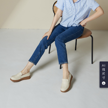
AI
找
尺
寸