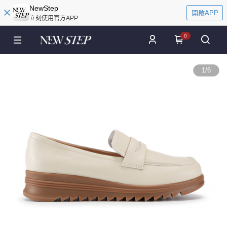
NewStep
開啟APP
立刻使用官方APP
0
1
/
6