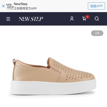
NewStep
開啟APP
立刻使用官方APP
0
1
/
6