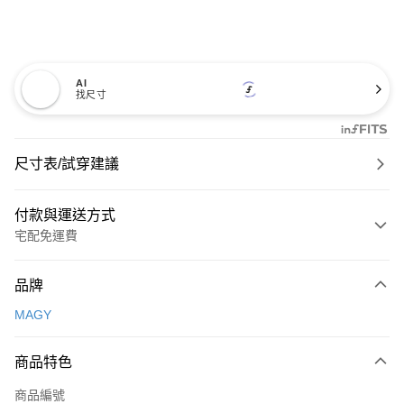
AI
找尺寸
尺寸表/試穿建議
付款與運送方式
宅配免運費
付款方式
品牌
信用卡一次付款
MAGY
信用卡分期付款
3 期 0 利率 每期
NT$726
21家銀行
商品特色
6 期 0 利率 每期
NT$363
21家銀行
合作金庫商業銀行
第一商業銀行
商品編號