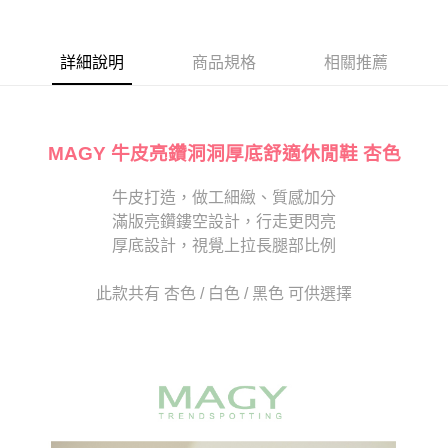
１．於結帳方式選擇「AFTEE先享後付」後，將跳轉至「AFTEE先享後付」
2.透過簡訊連結打開帳單後，可選擇「超商條碼／台灣大直營門市／銀行轉
付款後7-11取貨
結帳頁面，進行簡訊認證並確認金額後，即可完成結帳。
帳／街口支付／iPASS MONEY」等通路繳費。
２．訂單成立數日內，您將收到繳費通知簡訊。
每筆NT$80，滿NT$2,000(含以上)免運費
３．收到繳費通知簡訊後14天內，點擊此簡訊中的連結，可透過四大超商／
詳細說明
商品規格
相關推薦
【注意事項】
ATM／網路銀行／等多元方式進行付款，方視為交易完成。
宅配
1.本服務係由「台灣大哥大股份有限公司」（以下簡稱本公司）所提供，讓
※ 請注意：結帳手續完成當下不需立刻繳費，但若您需要取消訂單，請聯絡
用戶於交易時，得透過本服務購買商品或服務，並由商店將買賣／分期付款
免運費
購買商品的店家。未經商家同意取消之訂單仍視為有效，需透過AFTEE先享
買賣價金債權讓與本公司後，依約使用本公司帳單繳交帳款。
後付繳納相關費用。
2.基於同意付款使用「大哥付你分期」之契約關係目的，商店將以您的個人
離島宅配
※ 交易是否成功請以「AFTEE先享後付 」之結帳頁面顯示為準，若有關於
MAGY 牛皮亮鑽洞洞厚底舒適休閒鞋 杏色
資料（包含姓名、電話或地址）提供予台灣大哥大進項蒐集、處理及利用，
是否繳費成功／繳費後需取消欲退款等相關疑問，請聯繫「AFTEE先享後付
每筆NT$280
由本公司與您本人進行分期帳單所需資料之確認、核對及更正。
客戶支援中心」
https://netprotections.freshdesk.com/support/home
3.完整用戶服務條款，請詳閱以下連結：
牛皮打造，做工細緻、質感加分
https://oppay.tw/userRule
海外宅配
查看運費
滿版亮鑽鏤空設計，行走更閃亮
【注意事項】
１．透過由恩沛科技股份有限公司提供之「AFTEE先享後付」服務完成之交
厚底設計，視覺上拉長腿部比例
易，需依本服務之必要範圍內提供個人資料，並將交易相關給付款項請求債
權轉讓予恩沛科技股份有限公司。
此款共有 杏色 / 白色 / 黑色 可供選擇
２．關於個人資料處理事宜，請瀏覽以下網址：
https://aftee.tw/terms/#terms3
３．未成年的使用者請事先徵得法定代理人或監護人之同意方可使用
「AFTEE先享後付」，若未經同意申辦者引起之損失，本公司不負相關責
任。
４．使用「AFTEE先享後付」時，將依據個別帳號之用戶狀況，依本公司即
時審查核予不同之上限額度；若仍有額度不足之情形，本公司將視審查結果
請求用戶進行身份認證。
５．嚴禁一人註冊多個帳號或使用他人資訊註冊。若發現惡意使用之情形，