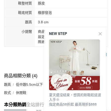
鞋墊材質
豚皮
鞋底材質
橡膠發泡
跟高
3.8 cm
小提醒
商品圖片顏色會因拍攝燈光環境或個人螢幕
NEW STEP
設定不同，而造成部份色差現象，顏色以實
際商品為主。
客服
商品相關分類 (4)
查看全部
跟高
低中跟5.5cm以下
款式
休閒鞋
夏天還沒結束，想買的新鞋趁這波
入手🌞
指定商品58折起 最高現折$888
本分類熱銷
全站排行