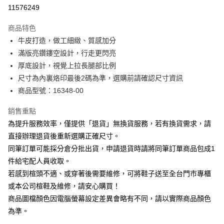
華南商業銀行
彰化商業銀行
合作金庫商業銀行
第一商業銀行
11576249
LINE Pay
上海商業儲蓄銀行
台北富邦商業銀行
華南商業銀行
彰化商業銀行
國泰世華商業銀行
兆豐國際商業銀行
Apple Pay
上海商業儲蓄銀行
台北富邦商業銀行
商品特色
臺灣中小企業銀行
台中商業銀行
國泰世華商業銀行
兆豐國際商業銀行
牛皮打造，做工細緻、質感加分
匯豐（台灣）商業銀行
華泰商業銀行
街口支付
臺灣中小企業銀行
台中商業銀行
滿版亮鑽鏤空設計，行走更閃亮
聯邦商業銀行
遠東國際商業銀行
匯豐（台灣）商業銀行
華泰商業銀行
悠遊付
元大商業銀行
永豐商業銀行
厚底設計，視覺上拉長腿部比例
聯邦商業銀行
遠東國際商業銀行
玉山商業銀行
星展（台灣）商業銀行
尺寸為內裏烙印最後2碼為準，選購前請確認尺寸資訊
元大商業銀行
永豐商業銀行
Google Pay
台新國際商業銀行
中國信託商業銀行
玉山商業銀行
星展（台灣）商業銀行
商品型號：16348-00
台灣樂天信用卡公司
台新國際商業銀行
中國信託商業銀行
大哥付你分期
台灣樂天信用卡公司
銷售重點
相關說明
為提升服務效率，僅提供「退貨」無換貨服務，若有換貨需求，請
【大哥付你分期使用說明】
AFTEE先享後付
1.本服務由台灣大哥大提供，台灣大哥大用戶可立即使用無須另外申請。
直接辦理退貨後重新選購正確尺寸。
2.付款方式選擇「大哥付你分期」，訂單成立後會自動跳轉到大哥付的交易
相關說明
同筆訂單可能採分倉分批出貨，申請退貨時請將同筆訂單商品包成1
流程，驗證手機門號後，選擇欲分期的期數、繳款截止日，確認付款後即完
【關於「AFTEE先享後付」】
成交易。
件給宅配人員收取。
ATM付款
AFTEE先享後付是「在收到商品之後才付款」的支付方式。 讓您購物簡單
3.實際核准額度、可分期數及費用金額請依後續交易確認頁面所載為準。
若感到楦頭不適、或穿著後需要維修，可將鞋子送至全台門市專櫃
便利好安心！
4.訂單成立30分鐘內，如未前往確認交易或遇審核未通過，訂單將自動取
１．簡單：不需註冊會員、不需綁卡、不需儲值。
或本公司楦鞋及維修，請安心購買！
運送方式
消。如遇「轉專審核」未通過狀況，表示未達大哥付你分期系統評分，恕無
２．便利：只要手機號碼，簡訊認證，即可結帳。
法說明評估內容。
商品圖檔顏色因電腦螢幕設定差異會略有不同，請以實際商品顏色
３．安心：先確認商品／服務後，再付款。
付款後全家取貨
【繳款方式說明】
為準。
1.分期款項不併入電信帳單，「大哥付你分期」於每月結算日後寄送繳費提
每筆NT$80，滿NT$2,000(含以上)免運費
【「AFTEE先享後付」結帳流程】
醒簡訊。