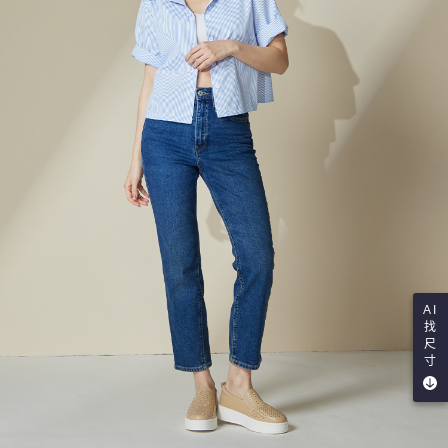
AI
找
尺
寸