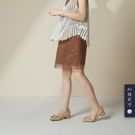
AI
找
尺
寸