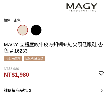
顏色：杏色
MAGY 立體壓紋牛皮方釦蝴蝶結尖頭低跟鞋 杏
色 # 16233
宅配免運費
國家/地區配送
NT$3,980
NT$1,980
請選擇商品選項