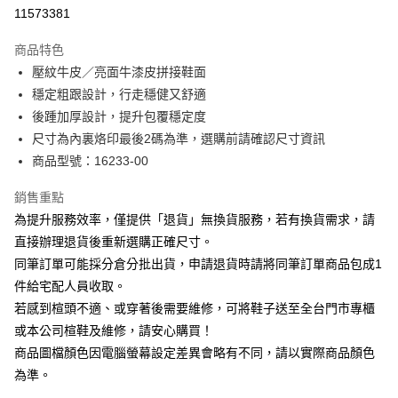
華南商業銀行
彰化商業銀行
合作金庫商業銀行
第一商業銀行
11573381
LINE Pay
上海商業儲蓄銀行
台北富邦商業銀行
華南商業銀行
彰化商業銀行
國泰世華商業銀行
兆豐國際商業銀行
Apple Pay
上海商業儲蓄銀行
台北富邦商業銀行
商品特色
臺灣中小企業銀行
台中商業銀行
國泰世華商業銀行
兆豐國際商業銀行
壓紋牛皮／亮面牛漆皮拼接鞋面
匯豐（台灣）商業銀行
華泰商業銀行
街口支付
臺灣中小企業銀行
台中商業銀行
穩定粗跟設計，行走穩健又舒適
聯邦商業銀行
遠東國際商業銀行
匯豐（台灣）商業銀行
華泰商業銀行
悠遊付
元大商業銀行
永豐商業銀行
後踵加厚設計，提升包覆穩定度
聯邦商業銀行
遠東國際商業銀行
玉山商業銀行
星展（台灣）商業銀行
尺寸為內裏烙印最後2碼為準，選購前請確認尺寸資訊
元大商業銀行
永豐商業銀行
Google Pay
台新國際商業銀行
中國信託商業銀行
玉山商業銀行
星展（台灣）商業銀行
商品型號：16233-00
台灣樂天信用卡公司
台新國際商業銀行
中國信託商業銀行
大哥付你分期
台灣樂天信用卡公司
銷售重點
相關說明
為提升服務效率，僅提供「退貨」無換貨服務，若有換貨需求，請
【大哥付你分期使用說明】
AFTEE先享後付
1.本服務由台灣大哥大提供，台灣大哥大用戶可立即使用無須另外申請。
直接辦理退貨後重新選購正確尺寸。
2.付款方式選擇「大哥付你分期」，訂單成立後會自動跳轉到大哥付的交易
相關說明
同筆訂單可能採分倉分批出貨，申請退貨時請將同筆訂單商品包成1
流程，驗證手機門號後，選擇欲分期的期數、繳款截止日，確認付款後即完
【關於「AFTEE先享後付」】
成交易。
件給宅配人員收取。
ATM付款
AFTEE先享後付是「在收到商品之後才付款」的支付方式。 讓您購物簡單
3.實際核准額度、可分期數及費用金額請依後續交易確認頁面所載為準。
若感到楦頭不適、或穿著後需要維修，可將鞋子送至全台門市專櫃
便利好安心！
4.訂單成立30分鐘內，如未前往確認交易或遇審核未通過，訂單將自動取
１．簡單：不需註冊會員、不需綁卡、不需儲值。
或本公司楦鞋及維修，請安心購買！
運送方式
消。如遇「轉專審核」未通過狀況，表示未達大哥付你分期系統評分，恕無
２．便利：只要手機號碼，簡訊認證，即可結帳。
法說明評估內容。
商品圖檔顏色因電腦螢幕設定差異會略有不同，請以實際商品顏色
３．安心：先確認商品／服務後，再付款。
付款後全家取貨
【繳款方式說明】
為準。
1.分期款項不併入電信帳單，「大哥付你分期」於每月結算日後寄送繳費提
每筆NT$80，滿NT$2,000(含以上)免運費
【「AFTEE先享後付」結帳流程】
醒簡訊。