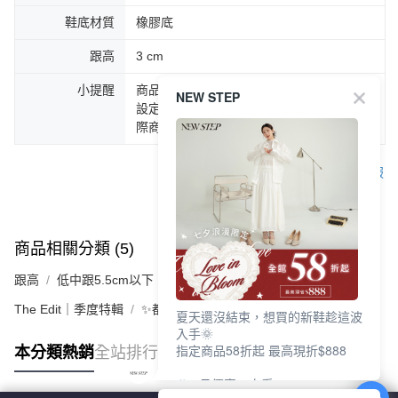
鞋底材質
橡膠底
跟高
3 cm
小提醒
商品圖片顏色會因拍攝燈光環境或個人螢幕
NEW STEP
設定不同，而造成部份色差現象，顏色以實
際商品為主。
客服
商品相關分類 (5)
查看全部
跟高
低中跟5.5cm以下
The Edit｜季度特輯
✨都會LADY美學 | 時髦跟鞋
夏天還沒結束，想買的新鞋趁這波
入手🌞
指定商品58折起 最高現折$888
本分類熱銷
全站排行
🎉 8月優惠一次看