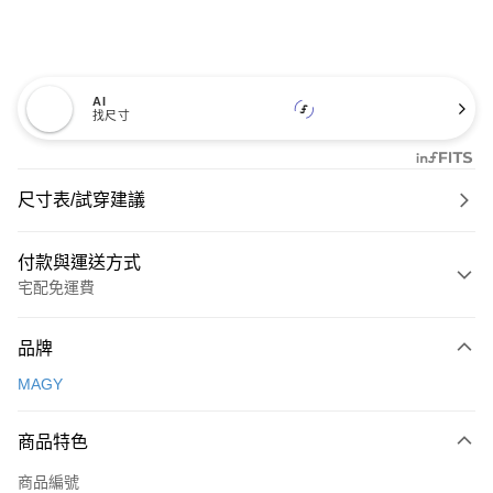
AI
找尺寸
尺寸表/試穿建議
付款與運送方式
宅配免運費
付款方式
品牌
信用卡一次付款
MAGY
信用卡分期付款
3 期 0 利率 每期
NT$660
21家銀行
商品特色
6 期 0 利率 每期
NT$330
21家銀行
合作金庫商業銀行
第一商業銀行
商品編號