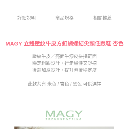
１．於結帳方式選擇「AFTEE先享後付」後，將跳轉至「AFTEE先享後付」
2.透過簡訊連結打開帳單後，可選擇「超商條碼／台灣大直營門市／銀行轉
付款後7-11取貨
結帳頁面，進行簡訊認證並確認金額後，即可完成結帳。
帳／街口支付／iPASS MONEY」等通路繳費。
２．訂單成立數日內，您將收到繳費通知簡訊。
每筆NT$80，滿NT$2,000(含以上)免運費
３．收到繳費通知簡訊後14天內，點擊此簡訊中的連結，可透過四大超商／
詳細說明
商品規格
相關推薦
【注意事項】
ATM／網路銀行／等多元方式進行付款，方視為交易完成。
宅配
1.本服務係由「台灣大哥大股份有限公司」（以下簡稱本公司）所提供，讓
※ 請注意：結帳手續完成當下不需立刻繳費，但若您需要取消訂單，請聯絡
用戶於交易時，得透過本服務購買商品或服務，並由商店將買賣／分期付款
免運費
購買商品的店家。未經商家同意取消之訂單仍視為有效，需透過AFTEE先享
買賣價金債權讓與本公司後，依約使用本公司帳單繳交帳款。
後付繳納相關費用。
2.基於同意付款使用「大哥付你分期」之契約關係目的，商店將以您的個人
MAGY 立體壓紋牛皮方釦蝴蝶結尖頭低跟鞋 杏色
離島宅配
※ 交易是否成功請以「AFTEE先享後付 」之結帳頁面顯示為準，若有關於
資料（包含姓名、電話或地址）提供予台灣大哥大進項蒐集、處理及利用，
是否繳費成功／繳費後需取消欲退款等相關疑問，請聯繫「AFTEE先享後付
每筆NT$280
由本公司與您本人進行分期帳單所需資料之確認、核對及更正。
客戶支援中心」
https://netprotections.freshdesk.com/support/home
壓紋牛皮／亮面牛漆皮拼接鞋面
3.完整用戶服務條款，請詳閱以下連結：
https://oppay.tw/userRule
海外宅配
查看運費
穩定粗跟設計，行走穩健又舒適
【注意事項】
１．透過由恩沛科技股份有限公司提供之「AFTEE先享後付」服務完成之交
後踵加厚設計，提升包覆穩定度
易，需依本服務之必要範圍內提供個人資料，並將交易相關給付款項請求債
權轉讓予恩沛科技股份有限公司。
此款共有 米色 / 杏色 / 黑色 可供選擇
２．關於個人資料處理事宜，請瀏覽以下網址：
https://aftee.tw/terms/#terms3
３．未成年的使用者請事先徵得法定代理人或監護人之同意方可使用
「AFTEE先享後付」，若未經同意申辦者引起之損失，本公司不負相關責
任。
４．使用「AFTEE先享後付」時，將依據個別帳號之用戶狀況，依本公司即
時審查核予不同之上限額度；若仍有額度不足之情形，本公司將視審查結果
請求用戶進行身份認證。
５．嚴禁一人註冊多個帳號或使用他人資訊註冊。若發現惡意使用之情形，