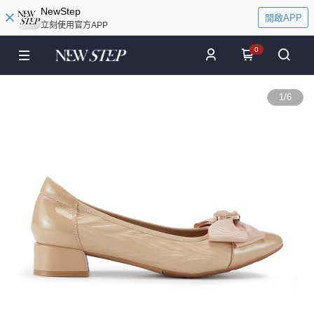
NewStep
開啟APP
立刻使用官方APP
0
1
/
6