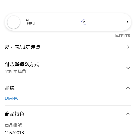
AI
找尺寸
尺寸表/試穿建議
付款與運送方式
宅配免運費
付款方式
品牌
信用卡一次付款
DIANA
信用卡分期付款
3 期 0 利率 每期
NT$893
21家銀行
商品特色
6 期 0 利率 每期
NT$446
21家銀行
合作金庫商業銀行
第一商業銀行
商品編號
華南商業銀行
彰化商業銀行
合作金庫商業銀行
第一商業銀行
11570018
LINE Pay
上海商業儲蓄銀行
台北富邦商業銀行