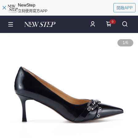
NewStep
開啟APP
立刻使用官方APP
0
1
/
6