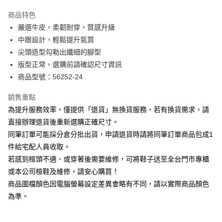
華南商業銀行
彰化商業銀行
國泰世華商業銀行
兆豐國際商業銀行
Apple Pay
上海商業儲蓄銀行
台北富邦商業銀行
商品特色
臺灣中小企業銀行
台中商業銀行
國泰世華商業銀行
兆豐國際商業銀行
嚴選牛皮，柔韌耐穿，質感升級
匯豐（台灣）商業銀行
華泰商業銀行
街口支付
臺灣中小企業銀行
台中商業銀行
中跟設計，輕鬆提升氣質
聯邦商業銀行
遠東國際商業銀行
匯豐（台灣）商業銀行
華泰商業銀行
悠遊付
元大商業銀行
永豐商業銀行
尖頭造型勾勒出纖細的腳型
聯邦商業銀行
遠東國際商業銀行
玉山商業銀行
星展（台灣）商業銀行
版型正常，選購前請確認尺寸資訊
元大商業銀行
永豐商業銀行
Google Pay
台新國際商業銀行
中國信託商業銀行
玉山商業銀行
星展（台灣）商業銀行
商品型號：56252-24
台灣樂天信用卡公司
台新國際商業銀行
中國信託商業銀行
大哥付你分期
台灣樂天信用卡公司
銷售重點
相關說明
為提升服務效率，僅提供「退貨」無換貨服務，若有換貨需求，請
【大哥付你分期使用說明】
AFTEE先享後付
1.本服務由台灣大哥大提供，台灣大哥大用戶可立即使用無須另外申請。
直接辦理退貨後重新選購正確尺寸。
2.付款方式選擇「大哥付你分期」，訂單成立後會自動跳轉到大哥付的交易
相關說明
同筆訂單可能採分倉分批出貨，申請退貨時請將同筆訂單商品包成1
流程，驗證手機門號後，選擇欲分期的期數、繳款截止日，確認付款後即完
【關於「AFTEE先享後付」】
成交易。
件給宅配人員收取。
ATM付款
AFTEE先享後付是「在收到商品之後才付款」的支付方式。 讓您購物簡單
3.實際核准額度、可分期數及費用金額請依後續交易確認頁面所載為準。
若感到楦頭不適、或穿著後需要維修，可將鞋子送至全台門市專櫃
便利好安心！
4.訂單成立30分鐘內，如未前往確認交易或遇審核未通過，訂單將自動取
１．簡單：不需註冊會員、不需綁卡、不需儲值。
或本公司楦鞋及維修，請安心購買！
運送方式
消。如遇「轉專審核」未通過狀況，表示未達大哥付你分期系統評分，恕無
２．便利：只要手機號碼，簡訊認證，即可結帳。
法說明評估內容。
商品圖檔顏色因電腦螢幕設定差異會略有不同，請以實際商品顏色
３．安心：先確認商品／服務後，再付款。
付款後全家取貨
【繳款方式說明】
為準。
1.分期款項不併入電信帳單，「大哥付你分期」於每月結算日後寄送繳費提
每筆NT$80，滿NT$2,000(含以上)免運費
【「AFTEE先享後付」結帳流程】
醒簡訊。
１．於結帳方式選擇「AFTEE先享後付」後，將跳轉至「AFTEE先享後付」
2.透過簡訊連結打開帳單後，可選擇「超商條碼／台灣大直營門市／銀行轉
付款後7-11取貨
結帳頁面，進行簡訊認證並確認金額後，即可完成結帳。