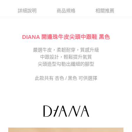
帳／街口支付／iPASS MONEY」等通路繳費。
２．訂單成立數日內，您將收到繳費通知簡訊。
每筆NT$80，滿NT$2,000(含以上)免運費
３．收到繳費通知簡訊後14天內，點擊此簡訊中的連結，可透過四大超商／
詳細說明
商品規格
相關推薦
【注意事項】
ATM／網路銀行／等多元方式進行付款，方視為交易完成。
宅配
1.本服務係由「台灣大哥大股份有限公司」（以下簡稱本公司）所提供，讓
※ 請注意：結帳手續完成當下不需立刻繳費，但若您需要取消訂單，請聯絡
用戶於交易時，得透過本服務購買商品或服務，並由商店將買賣／分期付款
免運費
購買商品的店家。未經商家同意取消之訂單仍視為有效，需透過AFTEE先享
買賣價金債權讓與本公司後，依約使用本公司帳單繳交帳款。
後付繳納相關費用。
2.基於同意付款使用「大哥付你分期」之契約關係目的，商店將以您的個人
DIANA 開邊珠牛皮尖頭中跟鞋 黑色
離島宅配
※ 交易是否成功請以「AFTEE先享後付 」之結帳頁面顯示為準，若有關於
資料（包含姓名、電話或地址）提供予台灣大哥大進項蒐集、處理及利用，
是否繳費成功／繳費後需取消欲退款等相關疑問，請聯繫「AFTEE先享後付
每筆NT$280
由本公司與您本人進行分期帳單所需資料之確認、核對及更正。
客戶支援中心」
https://netprotections.freshdesk.com/support/home
嚴選牛皮，柔韌耐穿，質感升級
3.完整用戶服務條款，請詳閱以下連結：
https://oppay.tw/userRule
海外宅配
查看運費
中跟設計，輕鬆提升氣質
【注意事項】
１．透過由恩沛科技股份有限公司提供之「AFTEE先享後付」服務完成之交
尖頭造型勾勒出纖細的腳型
易，需依本服務之必要範圍內提供個人資料，並將交易相關給付款項請求債
權轉讓予恩沛科技股份有限公司。
此款共有 杏色 / 黑色 可供選擇
２．關於個人資料處理事宜，請瀏覽以下網址：
https://aftee.tw/terms/#terms3
３．未成年的使用者請事先徵得法定代理人或監護人之同意方可使用
「AFTEE先享後付」，若未經同意申辦者引起之損失，本公司不負相關責
任。
４．使用「AFTEE先享後付」時，將依據個別帳號之用戶狀況，依本公司即
時審查核予不同之上限額度；若仍有額度不足之情形，本公司將視審查結果
請求用戶進行身份認證。
５．嚴禁一人註冊多個帳號或使用他人資訊註冊。若發現惡意使用之情形，
恩沛科技股份有限公司將有權停止該用戶之使用額度並採取法律行動。