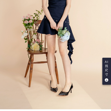
AI
找
尺
寸