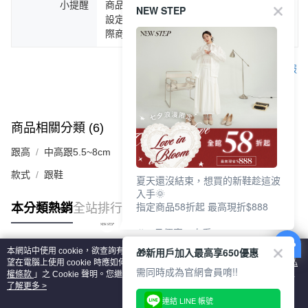
小提醒
商品圖片顏色會因拍攝燈光環境或個人螢幕
NEW STEP
設定不同，而造成部份色差現象，顏色以實
際商品為主。
客服
商品相關分類 (6)
查看全部
跟高
中高跟5.5~8cm
款式
跟鞋
夏天還沒結束，想買的新鞋趁這波
入手🌞
指定商品58折起 最高現折$888
本分類熱銷
全站排行
🎉 8月優惠一次看
①LINE購物最高10%回饋
🎁新用戶加入最高享650優惠
本網站中使用 cookie，欲查詢有關本網站使用 cookie 方式之詳情，及若您不希
②每周限定品現折200
熱門標籤
望在電腦上使用 cookie 時應如何變更電腦的 cookie 設定，請參閱本網站「
隱私
③指定商品58折起 最高現折$888
需同時成為官網會員唷!!
權條款
」之 Cookie 聲明。您繼續使用本網站即表示您同意本公司得按本網站使
用條款之 Cookie 聲明使用 cookie。
了解更多 >
上班鞋、休閒鞋、涼鞋一次逛齊
連結 LINE 帳號