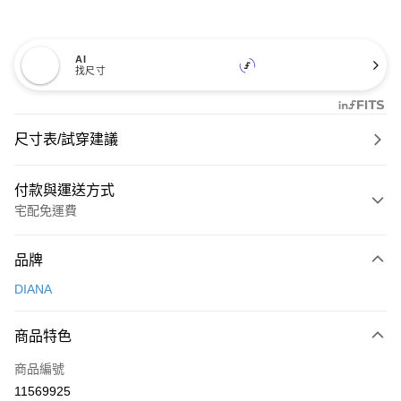
AI
找尺寸
尺寸表/試穿建議
付款與運送方式
宅配免運費
付款方式
品牌
信用卡一次付款
DIANA
信用卡分期付款
3 期 0 利率 每期
NT$726
21家銀行
商品特色
6 期 0 利率 每期
NT$363
21家銀行
合作金庫商業銀行
第一商業銀行
商品編號
華南商業銀行
彰化商業銀行
合作金庫商業銀行
第一商業銀行
11569925
LINE Pay
上海商業儲蓄銀行
台北富邦商業銀行