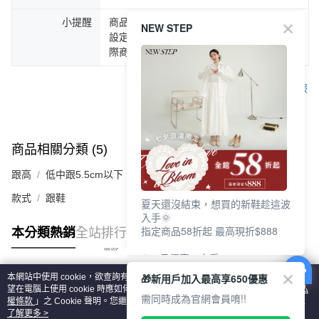
小提醒
商品圖片顏色會因拍攝燈光環境或個人螢幕
NEW STEP
設定不同，而造成部份色差現象，顏色以實
際商品為主。
客服
商品相關分類 (5)
查看全部
跟高
低中跟5.5cm以下
款式
跟鞋
夏天還沒結束，想買的新鞋趁這波
入手🌞
指定商品58折起 最高現折$888
本分類熱銷
全站排行
🎉 8月優惠一次看
①LINE購物最高10%回饋
🎁新用戶加入最高享650優惠
本網站中使用 cookie，欲查詢有關本網站使用 cookie 方式之詳情，及若您不希
②每周限定品現折200
熱門標籤
望在電腦上使用 cookie 時應如何變更電腦的 cookie 設定，請參閱本網站「
隱私
③指定商品58折起 最高現折$888
需同時成為官網會員唷!!
權條款
」之 Cookie 聲明。您繼續使用本網站即表示您同意本公司得按本網站使
用條款之 Cookie 聲明使用 cookie。
了解更多 >