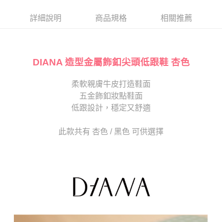
帳／街口支付／iPASS MONEY」等通路繳費。
２．訂單成立數日內，您將收到繳費通知簡訊。
每筆NT$80，滿NT$2,000(含以上)免運費
３．收到繳費通知簡訊後14天內，點擊此簡訊中的連結，可透過四大超商／
詳細說明
商品規格
相關推薦
【注意事項】
ATM／網路銀行／等多元方式進行付款，方視為交易完成。
宅配
1.本服務係由「台灣大哥大股份有限公司」（以下簡稱本公司）所提供，讓
※ 請注意：結帳手續完成當下不需立刻繳費，但若您需要取消訂單，請聯絡
用戶於交易時，得透過本服務購買商品或服務，並由商店將買賣／分期付款
免運費
購買商品的店家。未經商家同意取消之訂單仍視為有效，需透過AFTEE先享
買賣價金債權讓與本公司後，依約使用本公司帳單繳交帳款。
後付繳納相關費用。
2.基於同意付款使用「大哥付你分期」之契約關係目的，商店將以您的個人
DIANA 造型金屬飾釦尖頭低跟鞋 杏色
離島宅配
※ 交易是否成功請以「AFTEE先享後付 」之結帳頁面顯示為準，若有關於
資料（包含姓名、電話或地址）提供予台灣大哥大進項蒐集、處理及利用，
是否繳費成功／繳費後需取消欲退款等相關疑問，請聯繫「AFTEE先享後付
每筆NT$280
由本公司與您本人進行分期帳單所需資料之確認、核對及更正。
客戶支援中心」
https://netprotections.freshdesk.com/support/home
柔軟親膚牛皮打造鞋面
3.完整用戶服務條款，請詳閱以下連結：
https://oppay.tw/userRule
海外宅配
查看運費
五金飾釦妝點鞋面
【注意事項】
１．透過由恩沛科技股份有限公司提供之「AFTEE先享後付」服務完成之交
低跟設計，穩定又舒適
易，需依本服務之必要範圍內提供個人資料，並將交易相關給付款項請求債
權轉讓予恩沛科技股份有限公司。
此款共有 杏色 / 黑色 可供選擇
２．關於個人資料處理事宜，請瀏覽以下網址：
https://aftee.tw/terms/#terms3
３．未成年的使用者請事先徵得法定代理人或監護人之同意方可使用
「AFTEE先享後付」，若未經同意申辦者引起之損失，本公司不負相關責
任。
４．使用「AFTEE先享後付」時，將依據個別帳號之用戶狀況，依本公司即
時審查核予不同之上限額度；若仍有額度不足之情形，本公司將視審查結果
請求用戶進行身份認證。
５．嚴禁一人註冊多個帳號或使用他人資訊註冊。若發現惡意使用之情形，
恩沛科技股份有限公司將有權停止該用戶之使用額度並採取法律行動。