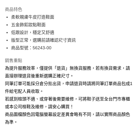
華南商業銀行
彰化商業銀行
國泰世華商業銀行
兆豐國際商業銀行
Apple Pay
上海商業儲蓄銀行
台北富邦商業銀行
商品特色
臺灣中小企業銀行
台中商業銀行
國泰世華商業銀行
兆豐國際商業銀行
柔軟親膚牛皮打造鞋面
匯豐（台灣）商業銀行
華泰商業銀行
街口支付
臺灣中小企業銀行
台中商業銀行
五金飾釦妝點鞋面
聯邦商業銀行
遠東國際商業銀行
匯豐（台灣）商業銀行
華泰商業銀行
悠遊付
元大商業銀行
永豐商業銀行
低跟設計，穩定又舒適
聯邦商業銀行
遠東國際商業銀行
玉山商業銀行
星展（台灣）商業銀行
版型正常，選購前請確認尺寸資訊
元大商業銀行
永豐商業銀行
Google Pay
台新國際商業銀行
中國信託商業銀行
玉山商業銀行
星展（台灣）商業銀行
商品型號：56243-00
台灣樂天信用卡公司
台新國際商業銀行
中國信託商業銀行
大哥付你分期
台灣樂天信用卡公司
銷售重點
相關說明
為提升服務效率，僅提供「退貨」無換貨服務，若有換貨需求，請
【大哥付你分期使用說明】
AFTEE先享後付
1.本服務由台灣大哥大提供，台灣大哥大用戶可立即使用無須另外申請。
直接辦理退貨後重新選購正確尺寸。
2.付款方式選擇「大哥付你分期」，訂單成立後會自動跳轉到大哥付的交易
相關說明
同筆訂單可能採分倉分批出貨，申請退貨時請將同筆訂單商品包成1
流程，驗證手機門號後，選擇欲分期的期數、繳款截止日，確認付款後即完
【關於「AFTEE先享後付」】
成交易。
件給宅配人員收取。
ATM付款
AFTEE先享後付是「在收到商品之後才付款」的支付方式。 讓您購物簡單
3.實際核准額度、可分期數及費用金額請依後續交易確認頁面所載為準。
若感到楦頭不適、或穿著後需要維修，可將鞋子送至全台門市專櫃
便利好安心！
4.訂單成立30分鐘內，如未前往確認交易或遇審核未通過，訂單將自動取
１．簡單：不需註冊會員、不需綁卡、不需儲值。
或本公司楦鞋及維修，請安心購買！
運送方式
消。如遇「轉專審核」未通過狀況，表示未達大哥付你分期系統評分，恕無
２．便利：只要手機號碼，簡訊認證，即可結帳。
法說明評估內容。
商品圖檔顏色因電腦螢幕設定差異會略有不同，請以實際商品顏色
３．安心：先確認商品／服務後，再付款。
付款後全家取貨
【繳款方式說明】
為準。
1.分期款項不併入電信帳單，「大哥付你分期」於每月結算日後寄送繳費提
每筆NT$80，滿NT$2,000(含以上)免運費
【「AFTEE先享後付」結帳流程】
醒簡訊。
１．於結帳方式選擇「AFTEE先享後付」後，將跳轉至「AFTEE先享後付」
2.透過簡訊連結打開帳單後，可選擇「超商條碼／台灣大直營門市／銀行轉
付款後7-11取貨
結帳頁面，進行簡訊認證並確認金額後，即可完成結帳。