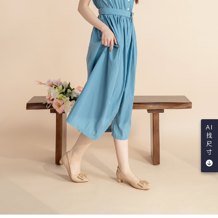
AI
找
尺
寸