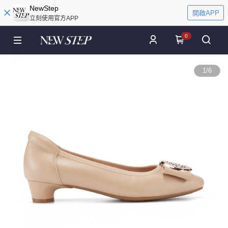
NewStep
開啟APP
立刻使用官方APP
0
1
/
6