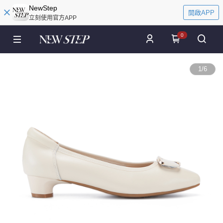
NewStep
開啟APP
立刻使用官方APP
0
1
/
6