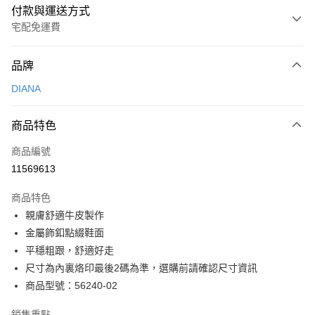
付款與運送方式
宅配免運費
付款方式
品牌
信用卡一次付款
DIANA
信用卡分期付款
3 期 0 利率 每期
NT$726
21家銀行
商品特色
6 期 0 利率 每期
NT$363
21家銀行
合作金庫商業銀行
第一商業銀行
商品編號
華南商業銀行
彰化商業銀行
合作金庫商業銀行
第一商業銀行
11569613
LINE Pay
上海商業儲蓄銀行
台北富邦商業銀行
華南商業銀行
彰化商業銀行
國泰世華商業銀行
兆豐國際商業銀行
Apple Pay
上海商業儲蓄銀行
台北富邦商業銀行
商品特色
臺灣中小企業銀行
台中商業銀行
國泰世華商業銀行
兆豐國際商業銀行
親膚舒適牛皮製作
匯豐（台灣）商業銀行
華泰商業銀行
街口支付
臺灣中小企業銀行
台中商業銀行
金屬飾釦點綴鞋面
聯邦商業銀行
遠東國際商業銀行
匯豐（台灣）商業銀行
華泰商業銀行
悠遊付
元大商業銀行
永豐商業銀行
平穩粗跟，舒適好走
聯邦商業銀行
遠東國際商業銀行
玉山商業銀行
星展（台灣）商業銀行
尺寸為內裏烙印最後2碼為準，選購前請確認尺寸資訊
元大商業銀行
永豐商業銀行
Google Pay
台新國際商業銀行
中國信託商業銀行
玉山商業銀行
星展（台灣）商業銀行
商品型號：56240-02
台灣樂天信用卡公司
台新國際商業銀行
中國信託商業銀行
大哥付你分期
台灣樂天信用卡公司
銷售重點