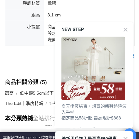
鞋底材質
橡膠
跟高
3.1 cm
小提醒
商品圖片顏色會因拍攝燈光環境或個人螢幕
NEW STEP
設定不同，而造成部份色差現象，顏色以實
際商品為主。
客服
商品相關分類 (5)
查看全部
跟高
低中跟5.5cm以下
The Edit｜季度特輯
✨都會LADY美學 | 時髦跟鞋
夏天還沒結束，想買的新鞋趁這波
入手🌞
指定商品58折起 最高現折$888
本分類熱銷
全站排行
🎉 8月優惠一次看
①LINE購物最高10%回饋
🎁新用戶加入最高享650優惠
本網站中使用 cookie，欲查詢有關本網站使用 cookie 方式之詳情，及若您不希