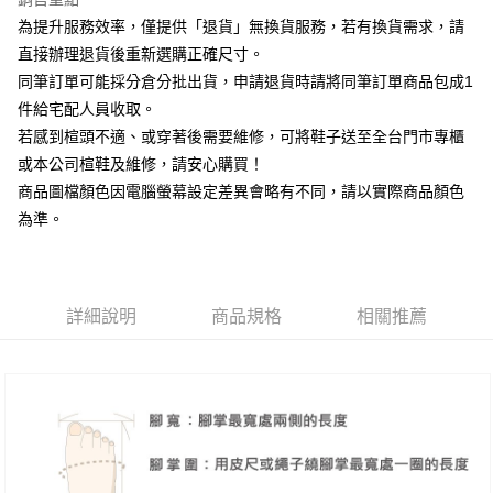
相關說明
為提升服務效率，僅提供「退貨」無換貨服務，若有換貨需求，請
【大哥付你分期使用說明】
AFTEE先享後付
1.本服務由台灣大哥大提供，台灣大哥大用戶可立即使用無須另外申請。
直接辦理退貨後重新選購正確尺寸。
2.付款方式選擇「大哥付你分期」，訂單成立後會自動跳轉到大哥付的交易
相關說明
同筆訂單可能採分倉分批出貨，申請退貨時請將同筆訂單商品包成1
流程，驗證手機門號後，選擇欲分期的期數、繳款截止日，確認付款後即完
【關於「AFTEE先享後付」】
成交易。
件給宅配人員收取。
ATM付款
AFTEE先享後付是「在收到商品之後才付款」的支付方式。 讓您購物簡單
3.實際核准額度、可分期數及費用金額請依後續交易確認頁面所載為準。
若感到楦頭不適、或穿著後需要維修，可將鞋子送至全台門市專櫃
便利好安心！
4.訂單成立30分鐘內，如未前往確認交易或遇審核未通過，訂單將自動取
１．簡單：不需註冊會員、不需綁卡、不需儲值。
或本公司楦鞋及維修，請安心購買！
運送方式
消。如遇「轉專審核」未通過狀況，表示未達大哥付你分期系統評分，恕無
２．便利：只要手機號碼，簡訊認證，即可結帳。
法說明評估內容。
商品圖檔顏色因電腦螢幕設定差異會略有不同，請以實際商品顏色
３．安心：先確認商品／服務後，再付款。
付款後全家取貨
【繳款方式說明】
為準。
1.分期款項不併入電信帳單，「大哥付你分期」於每月結算日後寄送繳費提
每筆NT$80，滿NT$2,000(含以上)免運費
【「AFTEE先享後付」結帳流程】
醒簡訊。
１．於結帳方式選擇「AFTEE先享後付」後，將跳轉至「AFTEE先享後付」
2.透過簡訊連結打開帳單後，可選擇「超商條碼／台灣大直營門市／銀行轉
付款後7-11取貨
結帳頁面，進行簡訊認證並確認金額後，即可完成結帳。
帳／街口支付／iPASS MONEY」等通路繳費。
２．訂單成立數日內，您將收到繳費通知簡訊。
每筆NT$80，滿NT$2,000(含以上)免運費
３．收到繳費通知簡訊後14天內，點擊此簡訊中的連結，可透過四大超商／
詳細說明
商品規格
相關推薦
【注意事項】
ATM／網路銀行／等多元方式進行付款，方視為交易完成。
宅配
1.本服務係由「台灣大哥大股份有限公司」（以下簡稱本公司）所提供，讓
※ 請注意：結帳手續完成當下不需立刻繳費，但若您需要取消訂單，請聯絡
用戶於交易時，得透過本服務購買商品或服務，並由商店將買賣／分期付款
免運費
購買商品的店家。未經商家同意取消之訂單仍視為有效，需透過AFTEE先享
買賣價金債權讓與本公司後，依約使用本公司帳單繳交帳款。
後付繳納相關費用。
2.基於同意付款使用「大哥付你分期」之契約關係目的，商店將以您的個人
離島宅配
※ 交易是否成功請以「AFTEE先享後付 」之結帳頁面顯示為準，若有關於
資料（包含姓名、電話或地址）提供予台灣大哥大進項蒐集、處理及利用，
是否繳費成功／繳費後需取消欲退款等相關疑問，請聯繫「AFTEE先享後付
每筆NT$280
由本公司與您本人進行分期帳單所需資料之確認、核對及更正。
客戶支援中心」
https://netprotections.freshdesk.com/support/home
3.完整用戶服務條款，請詳閱以下連結：
https://oppay.tw/userRule
海外宅配
查看運費
【注意事項】