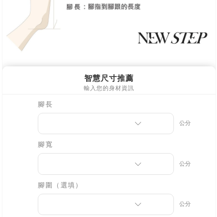
１．透過由恩沛科技股份有限公司提供之「AFTEE先享後付」服務完成之交
易，需依本服務之必要範圍內提供個人資料，並將交易相關給付款項請求債
權轉讓予恩沛科技股份有限公司。
２．關於個人資料處理事宜，請瀏覽以下網址：
https://aftee.tw/terms/#terms3
３．未成年的使用者請事先徵得法定代理人或監護人之同意方可使用
「AFTEE先享後付」，若未經同意申辦者引起之損失，本公司不負相關責
任。
４．使用「AFTEE先享後付」時，將依據個別帳號之用戶狀況，依本公司即
時審查核予不同之上限額度；若仍有額度不足之情形，本公司將視審查結果
請求用戶進行身份認證。
５．嚴禁一人註冊多個帳號或使用他人資訊註冊。若發現惡意使用之情形，
恩沛科技股份有限公司將有權停止該用戶之使用額度並採取法律行動。